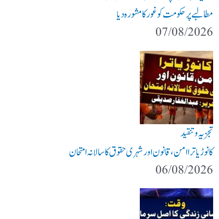
مطالبے پر حکومت کو غور کا مشورہ دیا
07/08/2026
تجزیہ و تنقید
کانوڑ یاترا امن،قانون اور شہری حقوق کا سالانہ امتحان
06/08/2026