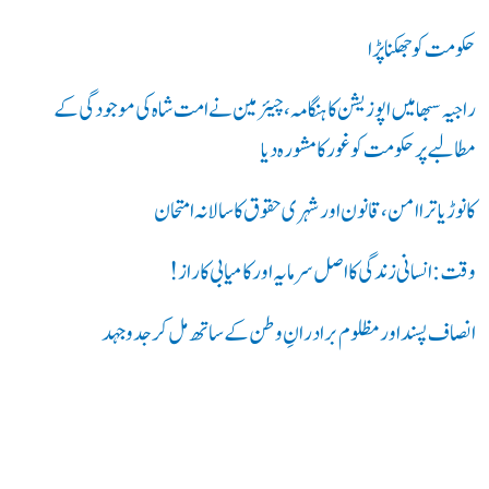
حکومت کو جھکنا پڑا
راجیہ سبھا میں اپوزیشن کا ہنگامہ، چیئرمین نے امت شاہ کی موجودگی کے
مطالبے پر حکومت کو غور کا مشورہ دیا
کانوڑ یاترا امن،قانون اور شہری حقوق کا سالانہ امتحان
وقت: انسانی زندگی کا اصل سرمایہ اور کامیابی کا راز !
انصاف پسند اور مظلوم برادرانِ وطن کے ساتھ مل کر جدوجہد