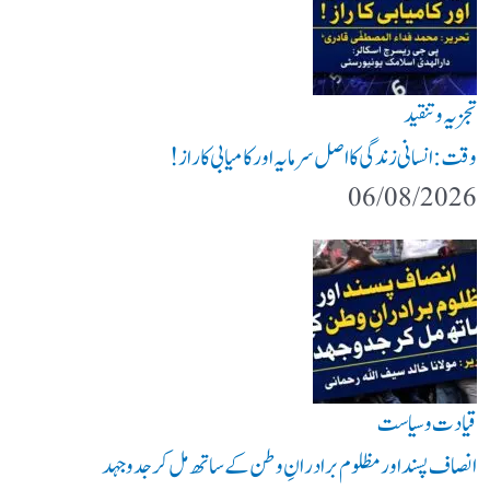
تجزیہ و تنقید
وقت: انسانی زندگی کا اصل سرمایہ اور کامیابی کا راز !
06/08/2026
قیادت وسیاست
انصاف پسند اور مظلوم برادرانِ وطن کے ساتھ مل کر جدوجہد