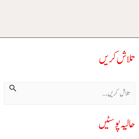
تلاش کریں
حالیہ پوسٹیں