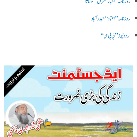
روزنامہ ’’اخبارمشرق‘‘ کولکاتا
روزنامہ ’’اعتماد‘‘ حیدرآباد
اردو نیوز ’’بی بی سی‘‘