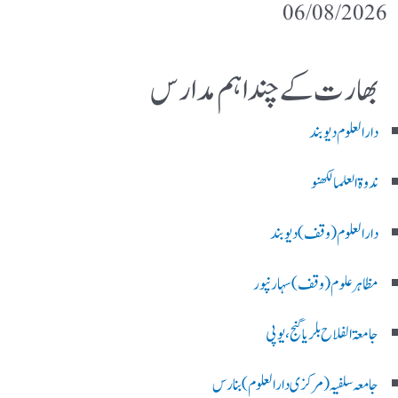
06/08/2026
بھارت کے چند اہم مدارس
دارالعلوم دیوبند
ندوۃالعلما لکھنو
دارالعلوم (وقف)دیوبند
مظاہرعلوم (وقف)سہارنپور
جامعۃ الفلاح بلریاگنج،یوپی
جامعہ سلفیہ(مرکزی دارالعلوم )بنارس