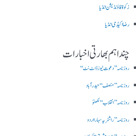
زکوۃ فاؤنڈیشن انڈیا
رضا اکیڈمی انڈیا
چند اہم بھارتی اخبارات
روز نامہ ’’ دعوت نیوز ڈاٹ نٹ‘‘
روزنامہ ’’ منصف‘‘ حیدر آباد
روزنامہ ’’ انقلاب‘‘ لکھنؤ
روز نامہ ’’راشٹریہ سہارا اردو