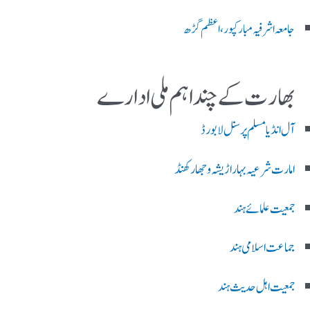
جامعہ اشرفیہ مبارکپور،اعظم گڑھ
بھارت کے چند اہم ملی ادارے
آل انڈیا مسلم پرسنل لا بورڈ
امارت شرعیہ بہار اڑیشہ و جھارکھنڈ
جمعیت علمائے ہند
جماعت اسلامی ہند
جمعیت اہل حدیث ہند