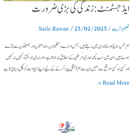
ایڈجسٹمنٹ: زندگی کی بڑی ضرورت
/
25/02/2025
/
تعلیم و تربیت
Saile Rawan
ہم جس سماج اور خاندان میں رہتے ہیں، جس ادارے، تنظیموں، جماعتوں اور جمعیتوں سے جڑے
ہوئے ہیں، ان میں سب کچھ ہماری مرضی کے مطابق نہ ہوتا ہے، اور نہ ہی ہو سکتا، کہیں نہ کہیں
اور کسی نہ کسی موقع سے ہمیں ان سے ہم آہنگی پیدا کرنے کے لیے اپنے خیالات کو کچل دینا پڑتا ہے
Read More »