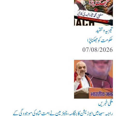
تجزیہ و تنقید
حکومت کو جھکنا پڑا
07/08/2026
ملکی خبریں
راجیہ سبھا میں اپوزیشن کا ہنگامہ، چیئرمین نے امت شاہ کی موجودگی کے