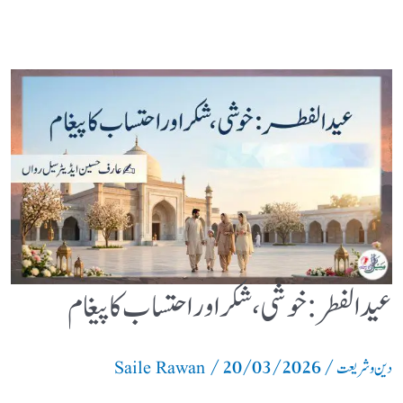
عیدالفطر: خوشی، شکر اور احتساب کا پیغام
/
20/03/2026
/
دین و شریعت
Saile Rawan