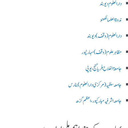
دارالعلوم دیوبند
ندوۃالعلما لکھنو
دارالعلوم (وقف)دیوبند
مظاہرعلوم (وقف)سہارنپور
جامعۃ الفلاح بلریاگنج،یوپی
جامعہ سلفیہ(مرکزی دارالعلوم )بنارس
جامعہ اشرفیہ مبارکپور،اعظم گڑھ