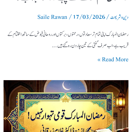
/
17/03/2026
/
دین و شریعت
Saile Rawan
رمضان المبارک اپنی تمام تر سعادتوں ،رحمتوں، برکتوں اور روحانی فیوض کے ساتھ اختتام کے
قریب ہے، اب صرف گنتی کے تین چار دن رہ گئے ہیں …..
Read More »