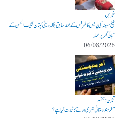
خبریں
شیخ حسینہ کی پریس کانفرنس کے بعد سابق بنگلہ دیشی کپتان شکیب الحسن کے
آبائی گھر پر حملہ
06/08/2026
تجزیہ و تنقید
آخر ہندوستانی شہری ہونے کا ثبوت کیا ہے؟