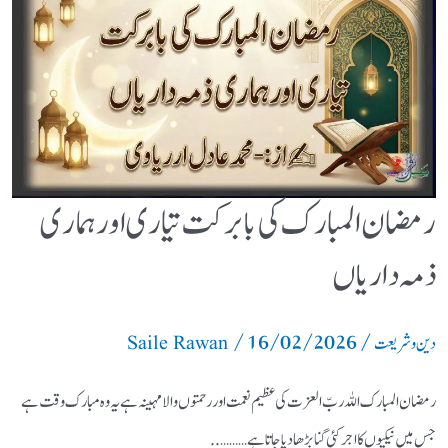
رمضان المبارک کی بابرکت تیاری اور ہماری
ذمہ داریاں
/
16/02/2026
/
دین و شریعت
Saile Rawan
رمضان المبارک اللہ ربّ العزت کی عظیم نعمت اور رحمتوں والا مہینہ ہے یہ وہ مبارک وقت ہے
جس میں نیکیوں کا اجر کئی گنا بڑھا دیا جاتا ہے………..