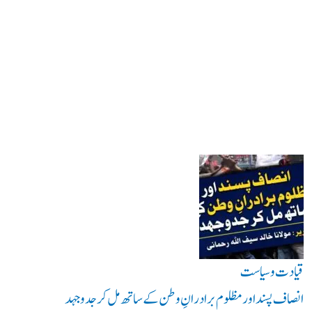
قیادت وسیاست
انصاف پسند اور مظلوم برادرانِ وطن کے ساتھ مل کر جدوجہد