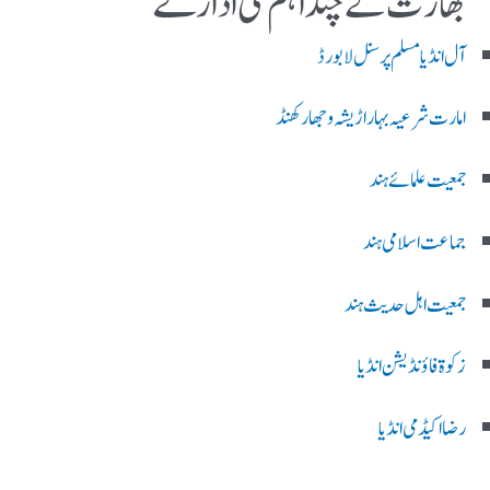
بھارت کے چند اہم ملی ادارے
آل انڈیا مسلم پرسنل لا بورڈ
امارت شرعیہ بہار اڑیشہ و جھارکھنڈ
جمعیت علمائے ہند
جماعت اسلامی ہند
جمعیت اہل حدیث ہند
زکوۃ فاؤنڈیشن انڈیا
رضا اکیڈمی انڈیا