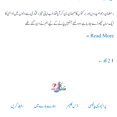
رمضان، جو امیدوں اور برکتوں کا مہمان بن کر آیا تھا، اب اپنی تیز رفتاری سے دلوں میں اداسی کا
ایک سایہ چھوڑے جا رہا ہے، وہ لمحے جنہیں پانے کے لیے ہم نے دن گنے تھے
Read More »
1
2
اگلا
←
پرائیویسی پالیسی
ڈس کلیمر
ہمارے بارے میں
رابطہ کریں