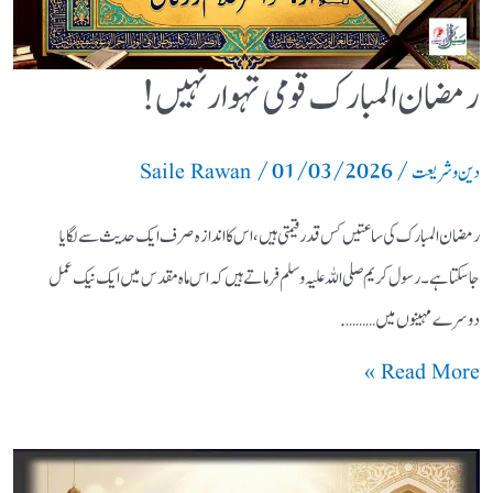
رمضان المبارک قومی تہوار نہیں !
/
01/03/2026
/
دین و شریعت
Saile Rawan
رمضان المبارک کی ساعتیں کس قدر قیمتی ہیں ، اس کا اندازہ صرف ایک حدیث سے لگایا
جاسکتاہے ۔ رسول کریم صلی اللہ علیہ وسلم فرماتے ہیں کہ اس ماہ مقدس میں ایک نیک عمل
دوسرے مہینوں میں……….
Read More »