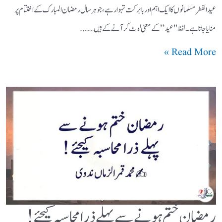
عیدالفطر مسلمانوں کا ایک اہم اور بابرکت تہوار ہے، جو ہر سال رمضان المبارک کے اختتام پر
منایا جاتا ہے۔ لفظ "عید” کے معنی لوٹ کر آنے کے ہیں ……..
Read More »
رمضان ختم ہونے سے پہلے ذرا محاسبہ کیجئے !