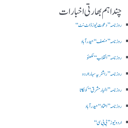
چند اہم بھارتی اخبارات
روز نامہ ’’ دعوت نیوز ڈاٹ نٹ‘‘
روزنامہ ’’ منصف‘‘ حیدر آباد
روزنامہ ’’ انقلاب‘‘ لکھنؤ
روز نامہ ’’راشٹریہ سہارا اردو
روزنامہ ’’اخبارمشرق‘‘ کولکاتا
روزنامہ ’’اعتماد‘‘ حیدرآباد
اردو نیوز ’’بی بی سی‘‘