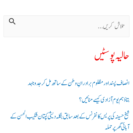
حالیہ پوسٹیں
انصاف پسند اور مظلوم برادرانِ وطن کے ساتھ مل کر جدوجہد
بتاؤ ہم یوم آزادی کیسے منائیں؟
شیخ حسینہ کی پریس کانفرنس کے بعد سابق بنگلہ دیشی کپتان شکیب الحسن کے
آبائی گھر پر حملہ