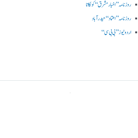
روزنامہ ’’اخبارمشرق‘‘ کولکاتا
روزنامہ ’’اعتماد‘‘ حیدرآباد
اردو نیوز ’’بی بی سی‘‘
پرائیویسی پالیسی
ڈس کلیمر
ہمارے بارے میں
رابطہ کریں