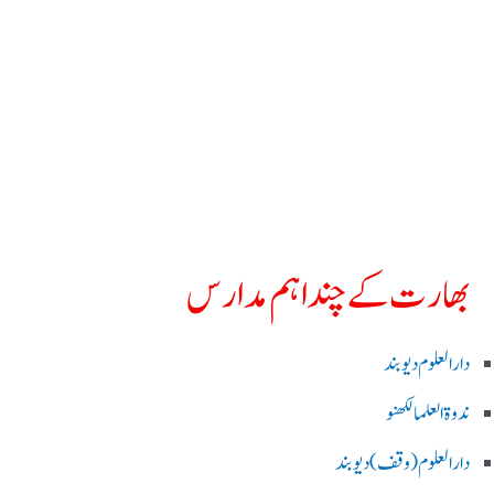
بھارت کے چند اہم مدارس
دارالعلوم دیوبند
ندوۃالعلما لکھنو
دارالعلوم (وقف)دیوبند