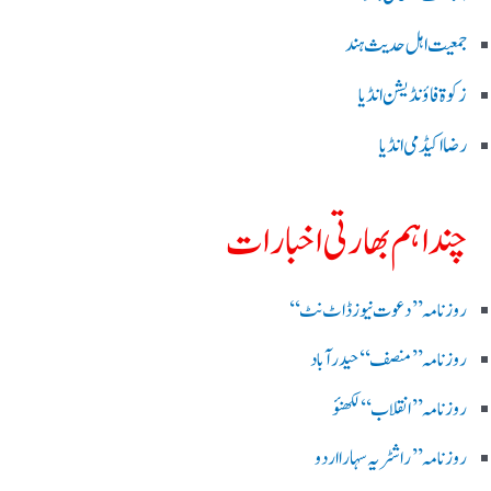
جمعیت اہل حدیث ہند
زکوۃ فاؤنڈیشن انڈیا
رضا اکیڈمی انڈیا
چند اہم بھارتی اخبارات
روز نامہ ’’ دعوت نیوز ڈاٹ نٹ‘‘
روزنامہ ’’ منصف‘‘ حیدر آباد
روزنامہ ’’ انقلاب‘‘ لکھنؤ
روز نامہ ’’راشٹریہ سہارا اردو