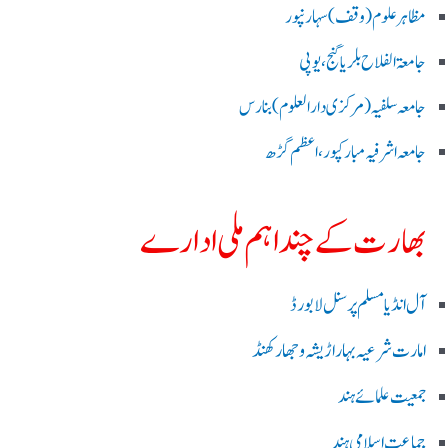
مظاہرعلوم (وقف)سہارنپور
جامعۃ الفلاح بلریاگنج،یوپی
جامعہ سلفیہ(مرکزی دارالعلوم )بنارس
جامعہ اشرفیہ مبارکپور،اعظم گڑھ
بھارت کے چند اہم ملی ادارے
آل انڈیا مسلم پرسنل لا بورڈ
امارت شرعیہ بہار اڑیشہ و جھارکھنڈ
جمعیت علمائے ہند
جماعت اسلامی ہند