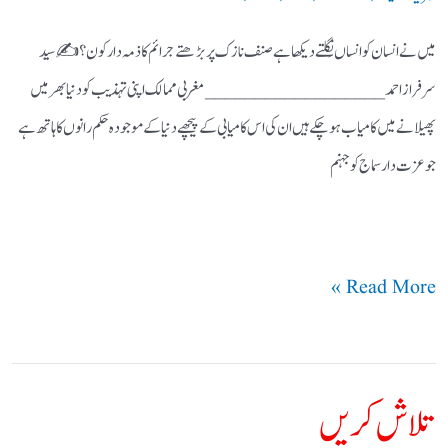
میں نے انسان کو انساں نِگلتے دیکھا ہے صنف نازک پر بڑھتے جرائم کا ذمہ دار کون؟ ✍ سید
سرفراز احمد __________________ مغربی ممالک اپنی تہذیب کو دنیا بھر میں
پھیلانے میں کامیاب ہوچکے ہیں ان کی اس کامیابی کے پیچھے دنیا کے موجودہ حکم رانوں کا ہاتھ ہے
جو عزت دار سماج کو جہنم
Read More »
تلاش کریں