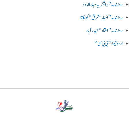
روز نامہ ’’راشٹریہ سہارا اردو
روزنامہ ’’اخبارمشرق‘‘ کولکاتا
روزنامہ ’’اعتماد‘‘ حیدرآباد
اردو نیوز ’’بی بی سی‘‘