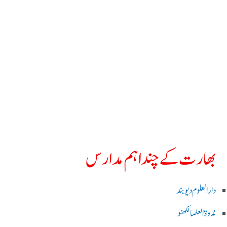
بھارت کے چند اہم مدارس
دارالعلوم دیوبند
ندوۃالعلما لکھنو