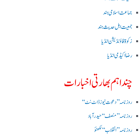
جماعت اسلامی ہند
جمعیت اہل حدیث ہند
زکوۃ فاؤنڈیشن انڈیا
رضا اکیڈمی انڈیا
چند اہم بھارتی اخبارات
روز نامہ ’’ دعوت نیوز ڈاٹ نٹ‘‘
روزنامہ ’’ منصف‘‘ حیدر آباد
روزنامہ ’’ انقلاب‘‘ لکھنؤ