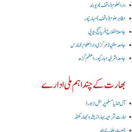
دارالعلوم (وقف)دیوبند
مظاہرعلوم (وقف)سہارنپور
جامعۃ الفلاح بلریاگنج،یوپی
جامعہ سلفیہ(مرکزی دارالعلوم )بنارس
جامعہ اشرفیہ مبارکپور،اعظم گڑھ
بھارت کے چند اہم ملی ادارے
آل انڈیا مسلم پرسنل لا بورڈ
امارت شرعیہ بہار اڑیشہ و جھارکھنڈ
جمعیت علمائے ہند