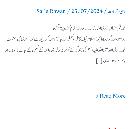
/
25/07/2024
/
دین و شریعت
Saile Rawan
محمد قمر الزماں ندوی استاد / مدرسہ نور الاسلام کنڈہ پرتاپگڑھ _________________
دوستو،بزرگو اور بھائیو ! اسلام ایک کامل، مکمل اور جامع وہمہ گیر دین ہے اور آخری نبی حضرت
محمد رسول اللہ صلی اللہ علیہ وسلم کی زندگی کے آخری سال میں اس کے مکمل کئے جانے کا اعلان ہو
چکا ہے، سورۂ مائدہ […]
Read More »