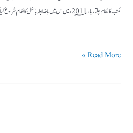
مکتب کا نظام چلتا رہا،2011؁ء میں اس میں باضابطہ ہاسٹل کا نظام شروع کیا گیا۔
Read More »