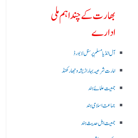
بھارت کے چند اہم ملی
ادارے
آل انڈیا مسلم پرسنل لا بورڈ
امارت شرعیہ بہار اڑیشہ و جھارکھنڈ
جمعیت علمائے ہند
جماعت اسلامی ہند
جمعیت اہل حدیث ہند