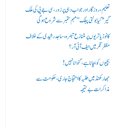
ر
تعلیم، روزگار اور جواب دہی پر زور، سی جے پی کی ملک
ی
گیر "کیا بولتی پبلک” مہم ستمبر سے شروع ہوگی
ں
کانوڑ یاتریوں پر متنازع تبصرہ، ساجد رشیدی کے خلاف
:
مظفرنگر میں ایف آئی آر؟
بچیوں کو بچانا ہے، گنوانا نہیں!
جھارکھنڈ میں طلبہ کا احتجاج جاری، حکومت سے
مذاکرات بے نتیجہ