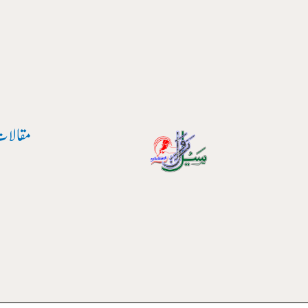
واد
ر
ائیں۔
مقالات