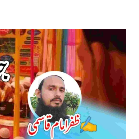
بک
رہا
ہوں
جنوں
میں
کیا
کیا
کچھ