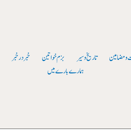
 و مضامین
تاریخ وسیر
بزم خواتین
خبر در خبر
و
ہمارے بارے میں