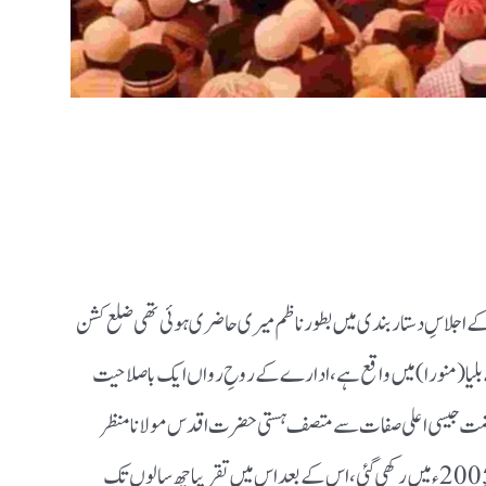
 جس کے اجلاسِ دستار بندی میں بطور ناظم میری حاضری ہوئی تھی ضلع کشن
ہلے بلیا ( منورا) میں واقع ہے،ادارے کے روحِ رواں ایک باصلاحیت
 ریاضت جیسی اعلی صفات سے متصف ہستی حضرت اقدس مولانا منظر
عقیل صاحب ندوی مدظلہ العالی کےبیان کے مطابق اس ادارے کی بنیاد 2005؁ء میں رکھی گئی،اس کے بعد اس میں تقریبا چھ سالوں تک