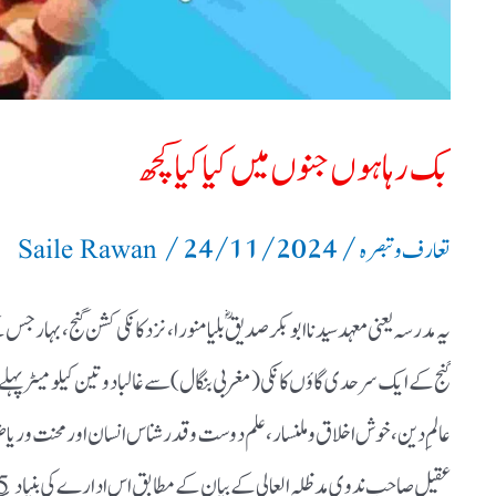
بک رہا ہوں جنوں میں کیا کیا کچھ
/
24/11/2024
/
تعارف و تبصرہ
Saile Rawan
یہ مدرسہ یعنی معہد سیدنا ابوبکر صدیقؓ بلیا منورا، نزد کانکی کشن گنج، بہار
گنج کے ایک سرحدی گاؤں کانکی ( مغربی بنگال)سے غالبا دو تین کیلو میٹر پ
عالمِ دین،خوش اخلاق و ملنسار،علم دوست و قدر شناس انسان اور محنت و