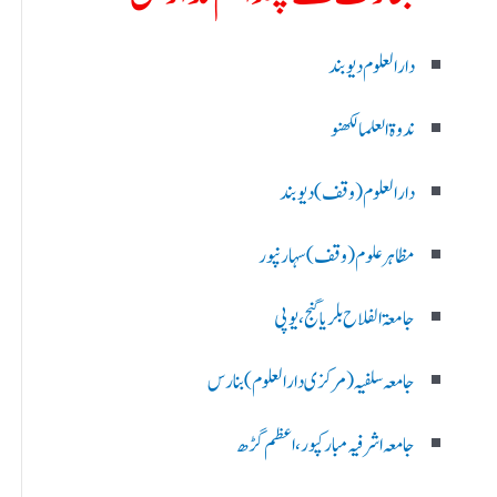
دارالعلوم دیوبند
ندوۃالعلما لکھنو
دارالعلوم (وقف)دیوبند
مظاہرعلوم (وقف)سہارنپور
جامعۃ الفلاح بلریاگنج،یوپی
جامعہ سلفیہ(مرکزی دارالعلوم )بنارس
جامعہ اشرفیہ مبارکپور،اعظم گڑھ