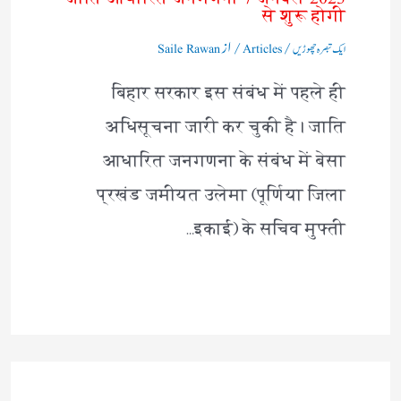
से शुरू होगी
/
/ از
ایک تبصرہ چھوڑیں
Articles
Saile Rawan
बिहार सरकार इस संबंध में पहले ही
अधिसूचना जारी कर चुकी है। जाति
आधारित जनगणना के संबंध में बेसा
प्रखंड जमीयत उलेमा (पूर्णिया जिला
इकाई) के सचिव मुफ्ती…