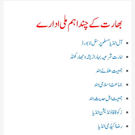
بھارت کے چند اہم ملی ادارے
آل انڈیا مسلم پرسنل لا بورڈ
امارت شرعیہ بہار اڑیشہ و جھارکھنڈ
جمعیت علمائے ہند
جماعت اسلامی ہند
جمعیت اہل حدیث ہند
زکوۃ فاؤنڈیشن انڈیا
رضا اکیڈمی انڈیا