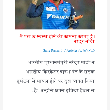
मैं पंत के स्वस्थ होने की कामना करता हूं।
नरेंद्र मोदी
/
/ از
ایک تبصرہ چھوڑیں
Articles
Saile Rawan
भारतीय प्रधानमंत्री नरेंद्र मोदी ने
भारतीय क्रिकेटर ऋषभ पंत के सड़क
दुर्घटना में घायल होने पर दुख व्यक्त किया
है। उन्होंने अपने ट्विटर हैंडल से…