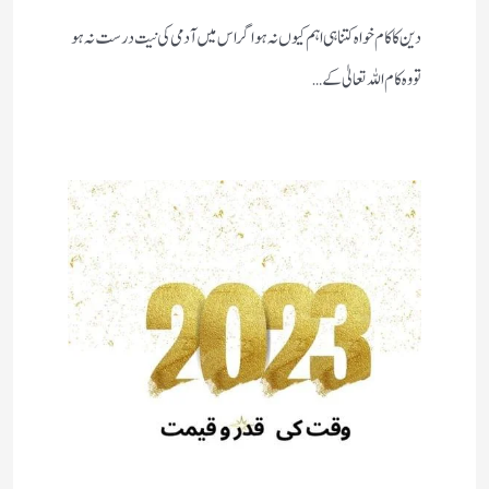
دین کا کام خواہ کتنا ہی اہم کیوں نہ ہو اگر اس میں آدمی کی نیت درست نہ ہو
تو وہ کام اللہ تعالیٰ کے…