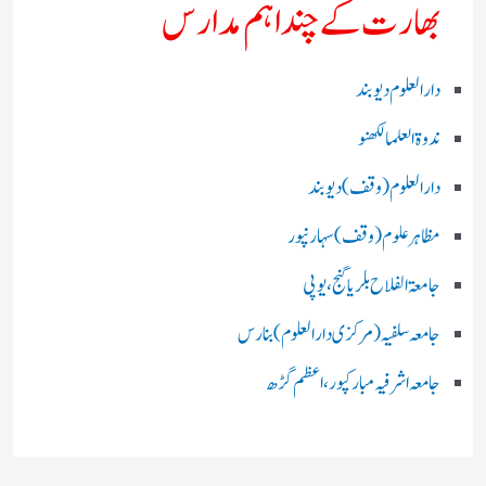
بھارت کے چند اہم مدارس
دارالعلوم دیوبند
ندوۃالعلما لکھنو
دارالعلوم (وقف)دیوبند
مظاہرعلوم (وقف)سہارنپور
جامعۃ الفلاح بلریاگنج،یوپی
جامعہ سلفیہ(مرکزی دارالعلوم )بنارس
جامعہ اشرفیہ مبارکپور،اعظم گڑھ