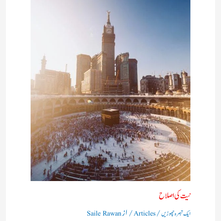
نیت کی اصلاح
/
/ از
ایک تبصرہ چھوڑیں
Articles
Saile Rawan