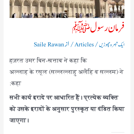
فرمان رسولﷺ
/
/ از
ایک تبصرہ چھوڑیں
Articles
Saile Rawan
हज़रत उमर बिन-खत्ताब ने कहा कि
अल्लाह के रसूल (सल्लल्लाहु अलैहि व सल्लम) ने
कहा:
सभी कार्य इरादे पर आधारित हैं। प्रत्येक व्यक्ति
को उसके इरादों के अनुसार पुरस्कृत या दंडित किया
जाएगा।