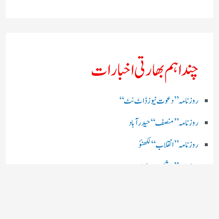
چند اہم بھارتی اخبارات
روز نامہ ’’ دعوت نیوز ڈاٹ نٹ‘‘
روزنامہ ’’ منصف‘‘ حیدر آباد
روزنامہ ’’ انقلاب‘‘ لکھنؤ
روز نامہ ’’راشٹریہ سہارا اردو
روزنامہ ’’اخبارمشرق‘‘ کولکاتا
روزنامہ ’’اعتماد‘‘ حیدرآباد