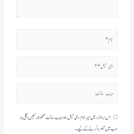
نام*
ای
میل**
ویب
سائٹ
اس براؤزر میں میرا نام، ای میل، اور ویب سائٹ محفوظ رکھیں اگلی بار
جب میں تبصرہ کرنے کےلیے۔