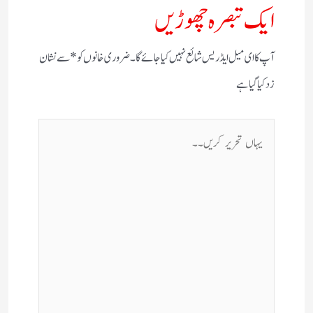
ایک تبصرہ چھوڑیں
آپ کا ای میل ایڈریس شائع نہیں کیا جائے گا۔
ضروری خانوں کو
*
سے نشان
زد کیا گیا ہے
یہاں
تحریر
کریں۔۔