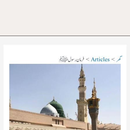
گھر
Articles
فرمان رسولﷺ