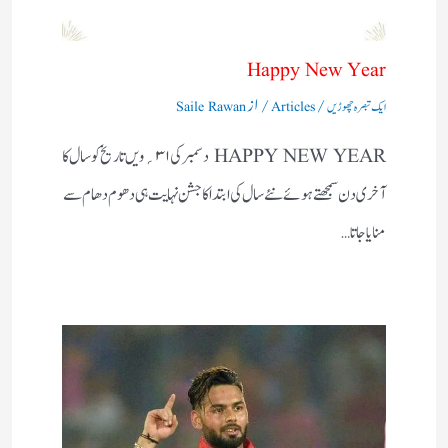
Happy New Year
/
/ از
ایک تبصرہ چھوڑیں
Articles
Saile Rawan
HAPPY NEW YEAR دسمبر کی۱ ۳؍ویں تاریخ کو سال کا
آخری دن سمجھتے ہوئے نئے سال کی ابتداکا جشن نہایت ہی دھوم دھام سے
منایاجاتا…