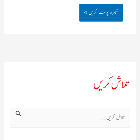
تلاش کریں
ت
ل
ا