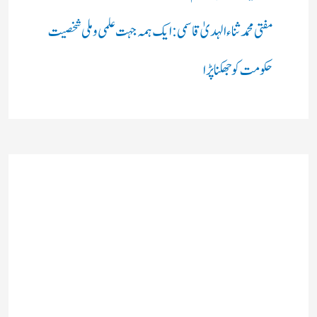
مفتی محمد ثناء الہدیٰ قاسمی: ایک ہمہ جہت علمی و ملی شخصیت
حکومت کو جھکنا پڑا