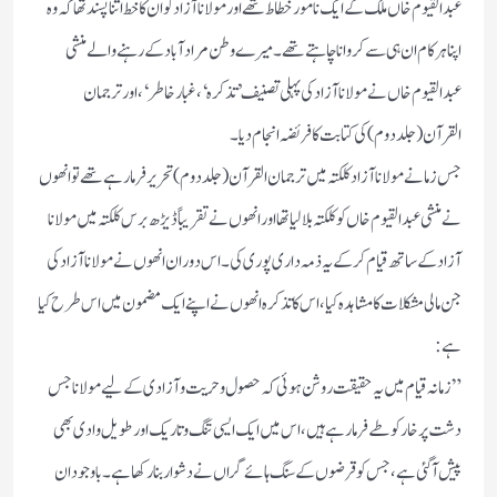
عبدالقیوم خاں ملک کے ایک نامور خطاط تھے اور مولانا آزاد کو ان کا خط اتنا پسند تھا کہ وہ
اپنا ہرکام ان ہی سے کروانا چاہتے تھے۔میرے وطن مرادآبادکے رہنے والے منشی
عبدالقیوم خاں نے مولانا آزاد کی پہلی تصنیف’تذکرہ‘، غبارخاطر‘، اور ترجمان
القرآن(جلددوم) کی کتابت کا فریضہ انجام دیا۔
جس زمانے مولانا آزاد کلکتہ میں ترجمان القرآن(جلددوم) تحریر فرمارہے تھے تو انھوں
نے منشی عبدالقیوم خاں کو کلکتہ بلالیا تھا اور انھوں نے تقریباً ڈیڑھ برس کلکتہ میں مولانا
آزاد کے ساتھ قیام کرکے یہ ذمہ داری پوری کی۔اس دوران انھوں نے مولانا آزادکی
جن مالی مشکلات کا مشاہدہ کیا، اس کا تذکرہ انھوں نے اپنے ایک مضمون میں اس طرح کیا
ہے:
”زمانہ قیام میں یہ حقیقت روشن ہوئی کہ حصول وحریت وآزادی کے لیے مولانا جس
دشت پرخار کو طے فرمارہے ہیں، اس میں ایک ایسی تنگ وتاریک اور طویل وادی بھی
پیش آگئی ہے، جس کو قرضوں کے سنگ ہائے گراں نے دشوار بنارکھا ہے۔ باوجود ان