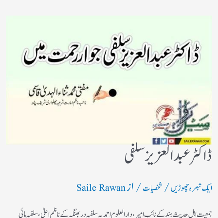
ڈاکٹر عبد العزیزسلفی
/
/ از
ایک تبصرہ چھوڑیں
شخصیات
Saile Rawan
جمعیت اہل حدیث ہند کے نائب امیر، دا رالعلوم احمدیہ سلفیہ دربھنگہ کے ناظم اعلیٰ، سلفیہ ہائی