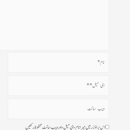
اس براؤزر میں میرا نام، ای میل، اور ویب سائٹ محفوظ رکھیں