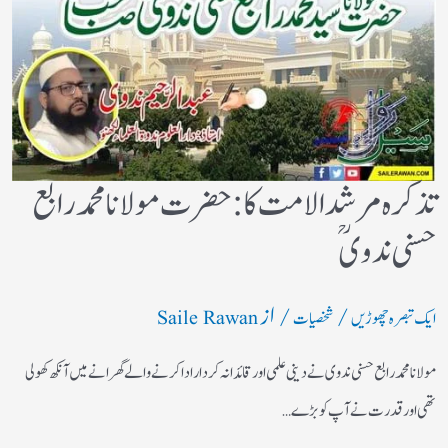
تذکرہ مرشد الامت کا :حضرت مولانا محمد رابع
حسنی ندویؒ
/
/ از
ایک تبصرہ چھوڑیں
شخصیات
Saile Rawan
مولانا محمد رابع حسنی ندوی نے دینی علمی اور قائدانہ کردار ادا کرنے والے گھرانے میں آنکھ کھولی
تھی اور قدرت نے آپ کو بڑے…