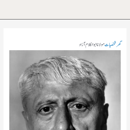
گھر
شخصیات
مولانا ابوالکلام آزاد