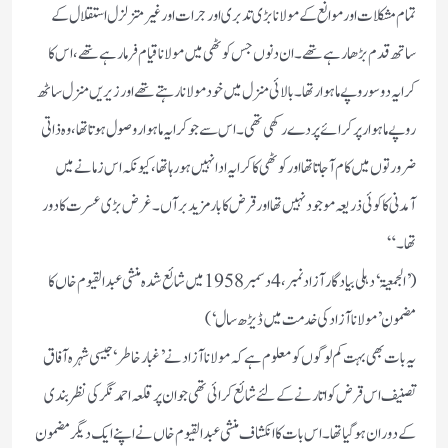
تمام مشکلات اور موانع کے مولانا بڑی تدبری اور جرات اور غیر متزلزل استقلال کے
ساتھ قدم بڑھارہے تھے۔ان دنوں جس کوٹھی میں مولانا قیام فرمارہے تھے، اس کا
کرایہ دوسو روپے ماہوار تھا۔ بالائی منزل میں خودمولانارہتے تھے اور زیریں منزل ساٹھ
روپے ماہوار پر کرائے پر دے رکھی تھی۔ اس سے جو کرایہ ماہوار وصول ہوتا تھا، وہ ذاتی
ضرورتوں میں کام آجاتا تھااور کوٹھی کا کرایہ ادا نہیں ہورہا تھا، کیونکہ اس زمانے میں
آمدنی کا کوئی ذریعہ موجود نہیں تھااور قرض کا بار مزید برآں۔ غرض بڑی عسرت کا دور
تھا۔“
(’الجمعیۃ‘ دہلی بیادگار آزادنمبر،4دسمبر 1958میں شائع شدہ منشی عبدالقیوم خاں کا
مضمون ’مولانا آزاد کی خدمت میں ڈیڑھ سال‘)
یہ بات بھی بہت کم لوگوں کو معلوم ہے کہ مولانا آزاد نے’غبارخاطر‘ جیسی شہرہ آفاق
تصنیف اس قرض کو اتارنے کے لئے شائع کرائی تھی جو ان پرقلعہ احمد نگر کی نظر بندی
کے دوران ہوگیا تھا۔اس بات کا انکشاف منشی عبدالقیوم خاں نے اپنے ایک دیگر مضمون