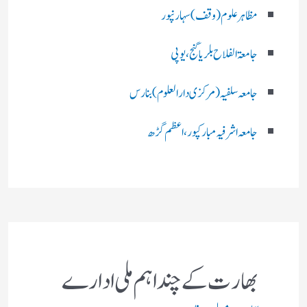
مظاہرعلوم (وقف)سہارنپور
جامعۃ الفلاح بلریاگنج،یوپی
جامعہ سلفیہ(مرکزی دارالعلوم )بنارس
جامعہ اشرفیہ مبارکپور،اعظم گڑھ
بھارت کے چند اہم ملی ادارے