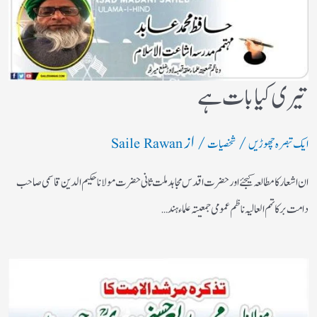
تیری کیا بات ہے
/
/ از
ایک تبصرہ چھوڑیں
شخصیات
Saile Rawan
ان اشعار کا مطالعہ کیجئے اور حضرت اقدس مجاہد ملت ثانی حضرت مولانا حکیم الدین قاسمی صاحب
دامت برکاتہم العالیہ ناظم عمومی جمعیتہ علماء ہند…