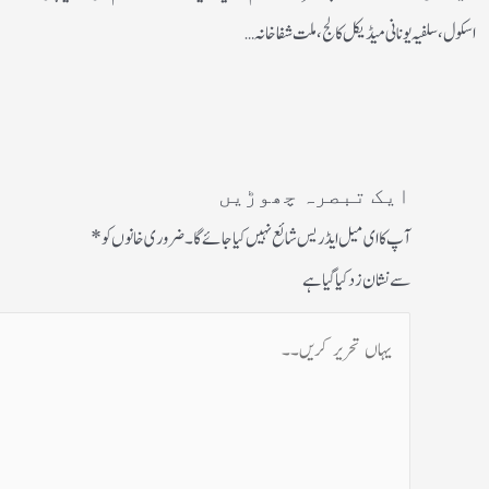
اسکول ، سلفیہ یونانی میڈیکل کالج، ملت شفاخانہ…
ایک تبصرہ چھوڑیں
آپ کا ای میل ایڈریس شائع نہیں کیا جائے گا۔
ضروری خانوں کو
*
سے نشان زد کیا گیا ہے