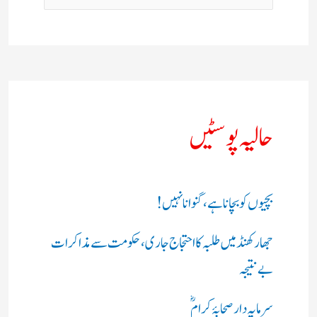
حالیہ پوسٹیں
بچیوں کو بچانا ہے، گنوانا نہیں!
جھارکھنڈ میں طلبہ کا احتجاج جاری، حکومت سے مذاکرات
بے نتیجہ
سرمایہ دار صحابۂ کرامؓ