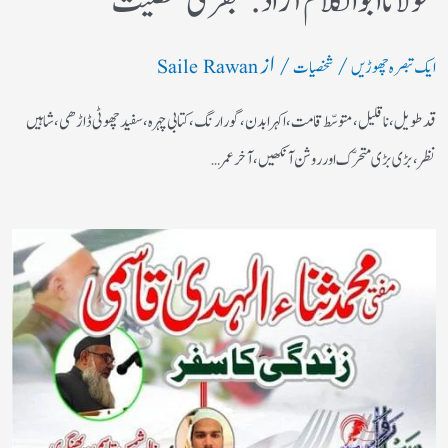
مولانا ابوالکلام آزاد:عبقری شخصیت
/
/ از
ایک تبصرہ چھوڑیں
شخصیات
Saile Rawan
قد طویل، نا قلیل، متوسّط قامت، اکہرا بدن، گورا رنگ، کتابی چہرہ، سفید چھوٹی ڈاڑھی، شاہیں
نظر، بڑی بڑی متحرّک اور روشن آنکھیں، آخر عمر…