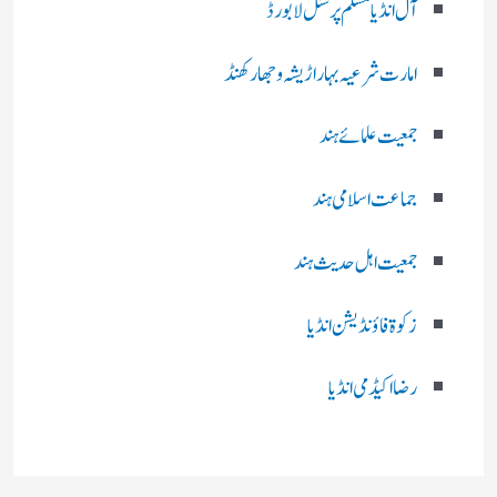
آل انڈیا مسلم پرسنل لا بورڈ
امارت شرعیہ بہار اڑیشہ و جھارکھنڈ
جمعیت علمائے ہند
جماعت اسلامی ہند
جمعیت اہل حدیث ہند
زکوۃ فاؤنڈیشن انڈیا
رضا اکیڈمی انڈیا