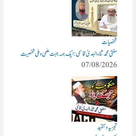
شخصیات
مفتی محمد ثناء الہدیٰ قاسمی: ایک ہمہ جہت علمی و ملی شخصیت
07/08/2026
تجزیہ و تنقید