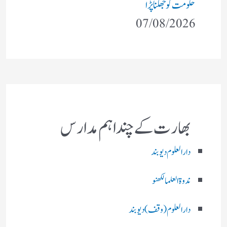
حکومت کو جھکنا پڑا
07/08/2026
بھارت کے چند اہم مدارس
دارالعلوم دیوبند
ندوۃالعلما لکھنو
دارالعلوم (وقف)دیوبند