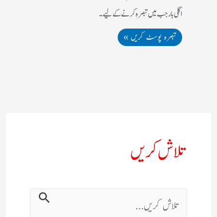
اگلی بار جب میں تبصرہ کرنے کےلیے۔
تلاش کریں