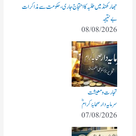
جھارکھنڈ میں طلبہ کا احتجاج جاری، حکومت سے مذاکرات
بے نتیجہ
08/08/2026
تجارت و معیشت
سرمایہ دار صحابۂ کرامؓ
07/08/2026