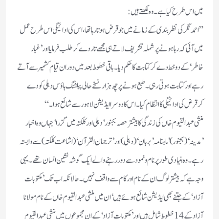
میں اس طرح کیا ہے۔وہ لکھتے ہیں:
”احمدنگر کی نظربندی کے زمانے میں جو قرض ہوتا رہا تھا، اس کی ادائیگی اس طرح عمل
میں آئی کہ رہا ہونے پر شملہ تشریف لاتے ہی مجھے تار دے کر طلب فرمایا اور’غبار
خاطر‘کے دو خط دے کرکتابت کا حکم دیا۔باقی خطوط بعد میں دوران قیام کشمیر سے آتے
رہے اور کتابت ہوتی رہی۔طبع ہونے پر چھ ہزار نسخے حالی پبلشنگ ہاؤس دہلی کو دے
کرقرض کی ادائیگی کا انتظام کیا۔ اس کا دوسرا ایڈیشن لاہور سے شائع ہوا۔“
منشی عبدالقیوم خاں کی زندگی کا بیشتر حصہ بجنور‘دہلی اور کلکتہ میں گزرا‘ جہاں وہ اخبار
’مدینہ‘ (بجنور) ’ماہنامہ ’برہان‘(دہلی) اور ’ترجمان القرآن‘ (اشاعت کلکتہ) سے وابستہ
رہے۔وہ بنیادی طور پر نام و نمود سے دور رہنے والے ایک گوشہ نشین انسان تھے۔ یہی
وجہ ہے کہ بیشتر لوگ ان کے نام اور کام سے واقف نہیں ۔حالانکہ اب تک ’مکتوبات
آزاد‘ کے جتنے بھی ایڈیشن شائع ہوئے ہیں‘ان میں منشی عبدالقیوم خاں کے نام مولانا
آزاد کے 14خطوط شامل ہیں اور ’مکتوبات آزاد‘کے ان مجموعوں میں منشی عبدالقیوم