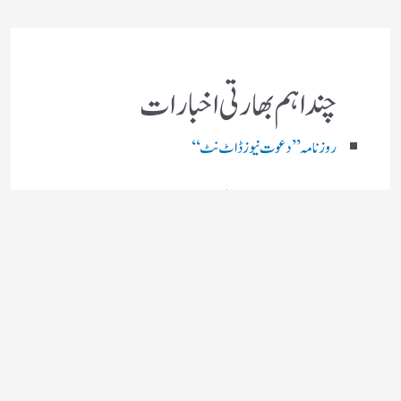
چند اہم بھارتی اخبارات
روز نامہ ’’ دعوت نیوز ڈاٹ نٹ‘‘
روزنامہ ’’ منصف‘‘ حیدر آباد
روزنامہ ’’ انقلاب‘‘ لکھنؤ
روز نامہ ’’راشٹریہ سہارا اردو
روزنامہ ’’اخبارمشرق‘‘ کولکاتا