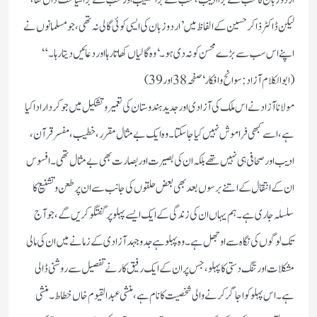
اردو زبان کا سب سے بڑا ادیب، سب سے بڑا خطیب اور سب سے بڑاسیاست داں تھا،
لیکن ڈاکٹر ذاکر حسین کے الفاظ میں ’اردو زبان کی ایسی کوئی گالی نہ تھی، جو مسلمانوں نے
اپنے اس سب سے بڑے محسن کو نہ دی ہو۔‘ وہ گالیاں کھاتا رہا اور دعائیں دیتا رہا۔“
(ابوالکلام آزاد:سوانح وافکار‘صفحہ 38اور39)
مولانا آزاد نے اس ملک کی آزادی اور جدید ہندوستان کی تعمیر وتشکیل میں جو کردار ادا کیا
ہے، اسے کبھی فراموش نہیں کیا جاسکتا۔وہ ایک بے مثال مقرر، خطیب، مفسر قرآن،
ادیب اور صحافی ہی نہیں تھے بلکہ ان کی بصیرت اور بصارت بھی بے مثال تھی۔ افسوس
ان کے انتقال کے اتنے برسوں بعد بھی بعض حلقوں کی جانب سے ان پر طعن وتشنیع کا
سلسلہ جاری ہے۔ ہم یہاں ان کی زندگی کے ایک ایسے پہلو پر گفتگو کریں گے، جوآج
تک لوگوں کی نگا ہ سے اوجھل ہے۔ وہ پہلو ہے جدوجہد آزادی کے زمانے میں ان کی مالی
مشکلات اور تنگ دستی کا پہلو، جس پر ان کے ایک رفیق کار نے تفصیل سے روشنی ڈالی
ہے۔ اس پہلو کو اجاگر کرنے والی شخصیت کا نام ہے، منشی عبدالقیوم خاں خطاط۔ منشی