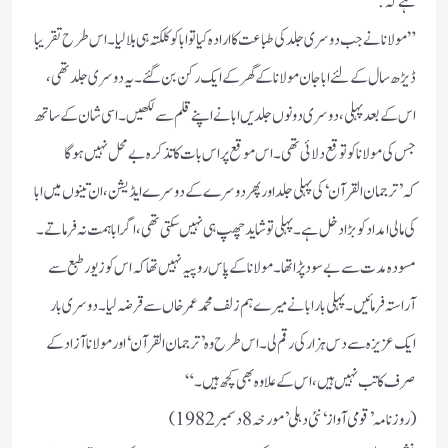
ہے کہ:
”مولانا نے جب دوسری جلد کی طباعت کا ارادہ کیاتو ابا کو کلکتہ ہی بلالیا۔ اس طرح تقر یبا
ڈیڑھ سال کے لئے ابا جان مولانا کے گھر کے ایک رکن بن گئے۔ یہ دوسری جلد تھی،
اس کے بعد پہلی، دوسری دونوں جلدیں ابا نے اپنے قلم سے لکھیں۔ اسی شان کے ساتھ
جس کی مولانا کو توقع دلائی تھی۔ اس موقع پر اس بات کا تذکرہ بے محل نہیں ہوگا
کہ’ترجمان القرآن‘ کی پہلی جلداور پھر دوسرے کے دوسرے ایڈیشن، ان تینوں میں ابا
کی مالی امداد کو بڑا دخل ہے۔ پہلی تو شاید چھپ ہی نہیں سکتی تھی، اگر ابا ہمت نہ فرماتے۔
مسودہ مدت سے بے سود پڑا تھا۔مولانا کے پاس روپیہ نہیں تھاکہ اس کو زیور طبع سے
آراستہ فرمائیں۔ پہلی بار ابا نے میرے ہم زلف محمد عمر خاں سے قرضہ لیا۔ دوسری بار
ایک عزیزہ سے دس ہزار کی رقم لی۔ اس طرح وہ’ترجمان القرآن‘اور مولانا آزاد کے
صرف کاتب نہیں ہیں، اس کے علاوہ بھی کچھ ہیں۔“
(روزنامہ’قومی آواز‘نئی دہلی’ مورخہ8 دسمبر 1982)