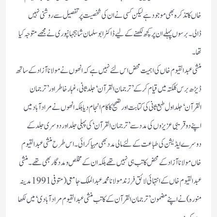
خاں کا تذکرہ بھی موجود ہے لیکن کسی نے ان کی شخصیت پر تفصیل سے روشنی نہیں
ڈالی۔ برسوں پہلے ان پر کچھ لکھنے کے لیے ڈاکٹر ابوسلمان شاہجہانپوری نے مجھے متوجہ کیا
تھا۔
منشی عبدالقیوم خاں کی اہمیت محض اس لئے نہیں ہے کہ انھوں نے مو لا نا آزاد کے ساتھ
ڈیڑھ برس کلکتہ میں قیام کرکے’ترجمان القرآن‘ جلد ثانی، غبار خاطراور ’ترجمان
القرآن‘ جلد اول طبع ثانی کی کتابت اور تصحیح کا کام انجام دیا بلکہ انھوں نے مرادآباد میں
اپنے دو قریبی عزیزوں کی مدد سے’ترجمان القرآن‘ کی پہلی جلد اوردوسری جلد کے
دوسرے ایڈیشن کی طباعت کے لئے مالی مدد بھی مہیا کرائی۔ اس طرح منشی عبدالقیوم
خاں مولانا آزاد کے محض کاتب ہی نہیں تھے بلکہ ان کے مخلص و مددگاربھی تھے۔ منشی
عبدالقیوم خاں کے انتہائی لائق فرزند مولانا محمد عبدالملک جامعی(متوفی1991مدینہ
منورہ) نے اپنے مضمون ’ترجمان القرآن کے کاتب منشی عبدالقیوم مرادآبادی‘ میں لکھا