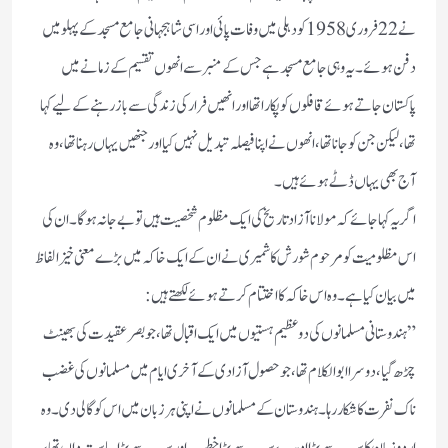
نے 22 فروری 1958 کو دہلی میں وفات پائی اور اسی شاہجہانی جامع مسجد کے پہلو میں
دفن ہوئے ۔ یہ وہی جامع مسجد ہے جس کے منبر سے انھوں تقسیم کے زمانے میں
پاکستان جاتے ہوئے قافلوں کو پکارا تھا اور انھیں فرار کی زندگی سے باز رہنے کے لیے کہا
تھا، لیکن جن کو جانا تھا، انھوں نے اپنا فیصلہ تبدیل نہیں کیا اور جنھیں یہاں رہنا تھا، وہ
آج بھی یہاں ڈٹے ہوئے ہیں۔
اگر یہ کہا جائے کہ مولانا آزاد تاریخ کی ایک مظلوم شخصیت ہیں تو بے جا نہ ہوگا۔ان کی
اس مظلومیت کو مرحوم شورش کاشمیری نے ان کے ایک خاکہ میں بڑے معنی خیز الفاظ
میں بیان کیا ہے۔ وہ اس خاکہ کا اختتام کرتے ہوئے لکھتے ہیں:
”ہندوستانی مسلمانوں کی دوعظیم ہستیوں میں ایک اقبال تھا، جو بصر عقیدت کی بھینٹ
چڑھ گیا، دوسرا ابوالکلام تھا، جو حصول آزادی کے آخری ایام میں مسلمانوں کی غضب
ناک نفرت کا شکار رہا۔ ہندوستان کے مسلمانوں نے اپنی ہر زبان میں اس کو گالی دی۔ وہ