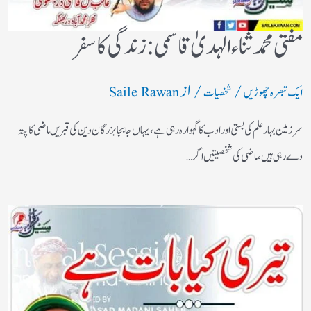
مفتی محمد ثناء الہدیٰ قاسمی: زندگی کا سفر
/
/ از
ایک تبصرہ چھوڑیں
شخصیات
Saile Rawan
سرزمین بہارعلم کی بستی اورادب کا گہوارہ رہی ہے، یہاں جابجا بزرگان دین کی قبریں ماضی کا پتہ
دے رہی ہیں، ماضی کی شخصیتیں اگر…