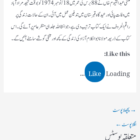
منشی عبدالقیوم خاں نے 88برس کی عمر میں 18/نومبر1974کو بوقت تہجد مرادآباد
میں وفات پائی اور عیدگاہ قبرستان میں تدفین عمل میں آئی۔ان کے حالات زندگی پر
راقم الحروف نے ایک کتاب ترتیب دی ہے، جو انشا اللہ جلد ہی منظرعام پر آئے گی۔اس
کتاب کے ذریعہ مولانا ابوالکلام آزاد کی زندگی کے کچھ اور مخفی گوشے سامنے آئیں گے۔
Like this:
Like
Loading...
→
پچھلا پوسٹ
اگلا پوسٹ
←
متعلقہ پوسٹس