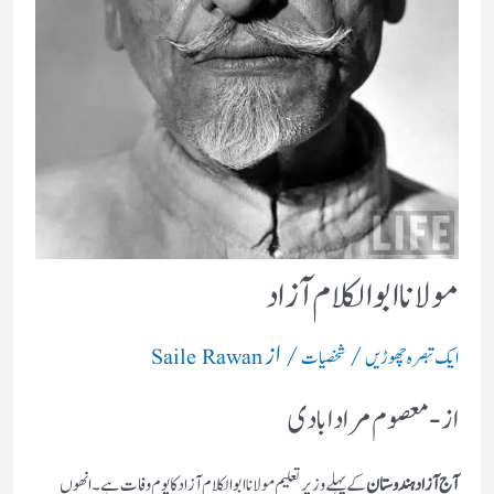
مولانا ابوالکلام آزاد
/
/ از
ایک تبصرہ چھوڑیں
شخصیات
Saile Rawan
از- معصوم مراد ابادی
آج آزاد ہندوستان
کے پہلے وزیرتعلیم مولانا ابوالکلام آزاد کا یوم وفات ہے۔ انھوں