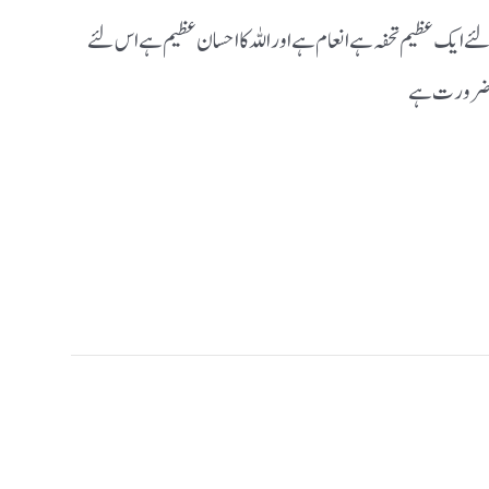
ے لئے ایک عظیم تحفہ ہے انعام ہے اور اللہ کا احسان عظیم ہے اس لئے
 کی ضرورت ہے