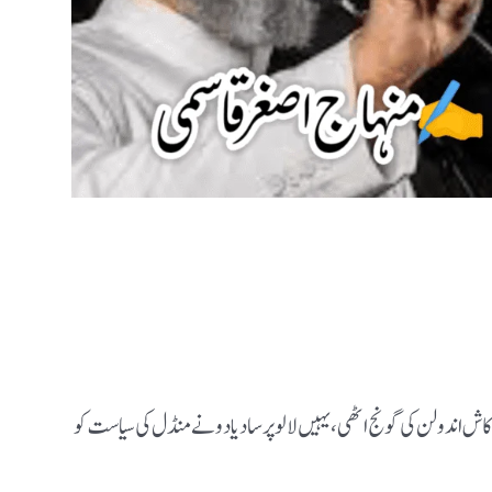
ش اندولن کی گونج اٹھی، یہیں لالو پرساد یادو نے منڈل کی سیاست کو