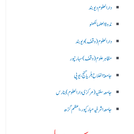
دارالعلوم دیوبند
ندوۃالعلما لکھنو
دارالعلوم (وقف)دیوبند
مظاہرعلوم (وقف)سہارنپور
جامعۃ الفلاح بلریاگنج،یوپی
جامعہ سلفیہ(مرکزی دارالعلوم )بنارس
جامعہ اشرفیہ مبارکپور،اعظم گڑھ