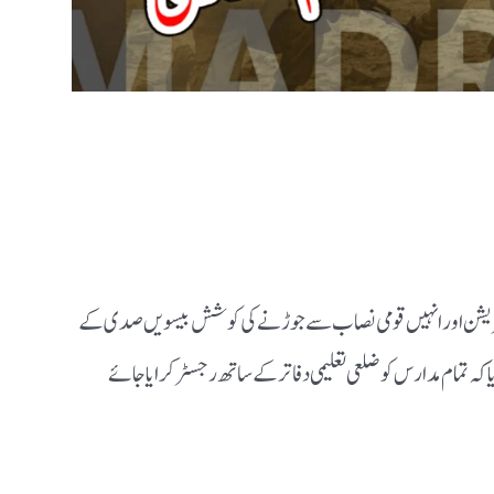
ارس کی رجسٹریشن اور انہیں قومی نصاب سے جوڑنے کی کوشش بیسویں صدی کے