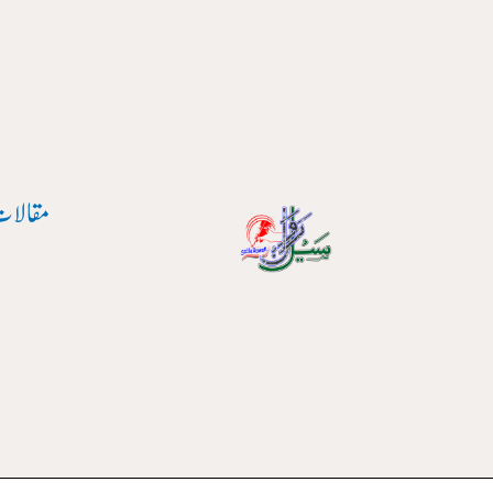
واد
ر
ائیں۔
مقالات