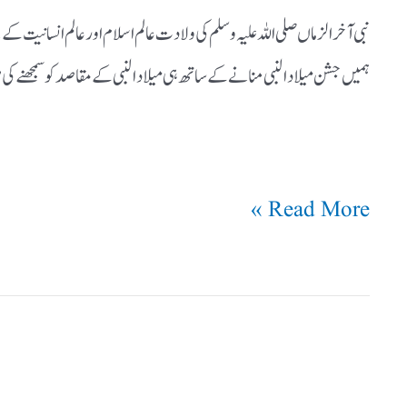
نبی آخرالزماں صلی اللہ علیہ وسلم کی ولادت عالم اسلام اور عالم انسانیت ک
ہمیں جشن میلاد النبی منانے کے ساتھ ہی میلادالنبی کے مقاصد کو سمجھنے
Read More »