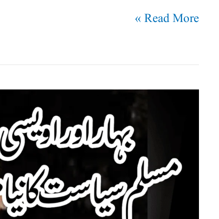
Read More »
بہار
اور
اویسی:
مسلم
سیاست
کا