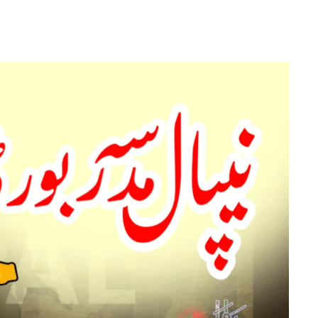
نیپال
مدرسہ
بورڈ