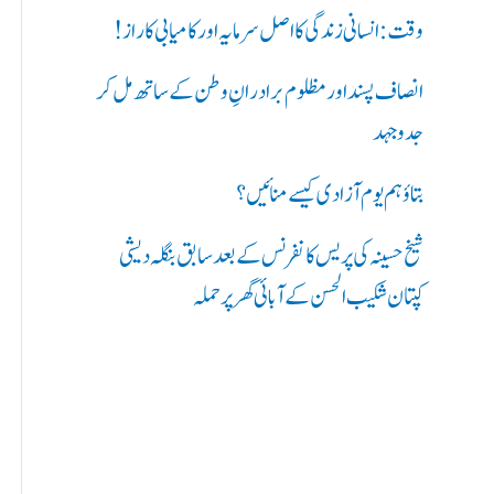
ر
وقت: انسانی زندگی کا اصل سرمایہ اور کامیابی کا راز !
ی
انصاف پسند اور مظلوم برادرانِ وطن کے ساتھ مل کر
ں
جدوجہد
:
بتاؤ ہم یوم آزادی کیسے منائیں؟
شیخ حسینہ کی پریس کانفرنس کے بعد سابق بنگلہ دیشی
کپتان شکیب الحسن کے آبائی گھر پر حملہ