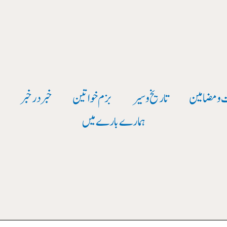
 و مضامین
تاریخ وسیر
بزم خواتین
خبر در خبر
و
ہمارے بارے میں