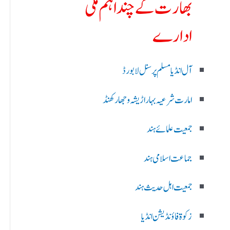
بھارت کے چند اہم ملی
ادارے
آل انڈیا مسلم پرسنل لا بورڈ
امارت شرعیہ بہار اڑیشہ و جھارکھنڈ
جمعیت علمائے ہند
جماعت اسلامی ہند
جمعیت اہل حدیث ہند
زکوۃ فاؤنڈیشن انڈیا