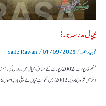
نیپال مدرسہ بورڈ
/
01/09/2025
/
تجزیہ و تنقید
Saile Rawan
کٹھمنڈو پوسٹ، 2002 رپورٹ کے مطابق، نیپال میں مد
آخر میں شروع ہوئی۔ 2002ء میں حکومتِ نیپال نے پہلی بار یہ اصول بنایا کہ تمام مدارس کو ضلعی تعلیمی دفاتر کے ساتھ رجسٹر کرایا جائے