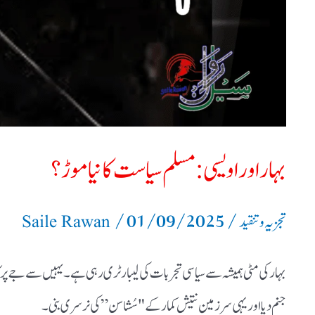
نیا
موڑ؟
بہار اور اویسی: مسلم سیاست کا نیا موڑ؟
/
01/09/2025
/
تجزیہ و تنقید
Saile Rawan
بہار کی مٹی ہمیشہ سے سیاسی تجربات کی لیبارٹری رہی ہے۔ یہیں سے جے پرکا
جنم دیا اور یہی سرزمین نتیش کمار کے "سُشاسن” کی نرسری بنی۔