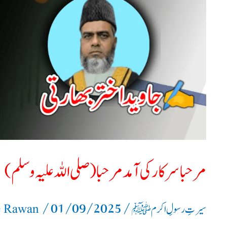
مرحبا
(
صلی
اللہ
علیہ
وسلم)
مرحبا سرکار کی آمد مرحبا ( صلی اللہ علیہ وسلم)
/
01/09/2025
/
سیرتِ رسولِ اکرم ﷺ
e Rawan