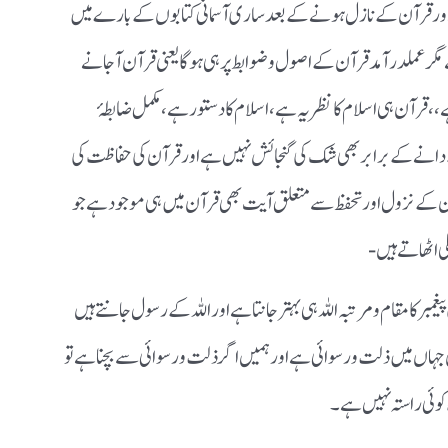
 اور قرآن کے نازل ہونے کے بعد ساری آسمانی کتابوں کے بارے میں
 ہے مگر عملدرآمد قرآن کے اصول و ضوابط پر ہی ہو گا یعنی قرآن آجانے
، قرآن ہی اسلام کا نظریہ ہے، اسلام کا دستور ہے، مکمل ضابطۂ
انے کے برابر بھی شک کی گنجائش نہیں ہے اور قرآن کی حفاظت کی
رآن کے نزول اور تحفظ سے متعلق آیت بھی قرآن میں ہی موجود ہے جو
ی اٹھاتے ہیں-
پیغمبر کا مقام ومرتبہ اللہ ہی بہتر جانتا ہے اور اللہ کے رسول جانتے ہیں
ہاں میں ذلت و رسوائی ہے اور ہمیں اگر ذلت و رسوائی سے بچنا ہے تو
 کوئی راستہ نہیں ہے۔