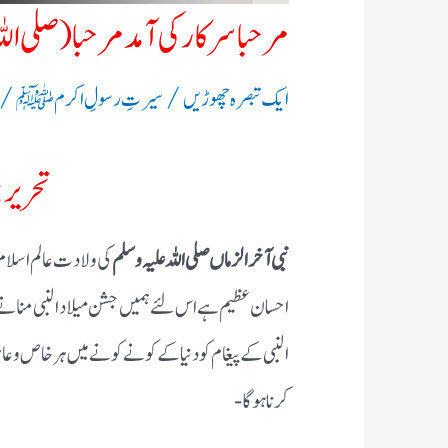
مرحبا سرکار کی آمد مرحبا ( صلی الل
/
/ 
ایک تبصرہ چھوڑیں
سیرتِ رسولِ اکرم ﷺ
تحریر: 
نبی آخرالزماں صلی اللہ علیہ وسلم
کی ولادت عالم اسلام 
احسان عظیم ہے اس لئے ہمیں جشن میلاد النبی منانے 
النبی کے پیغام کو دنیا کے کونے کونے میں ہر خاص 
کرنا ہوگا-