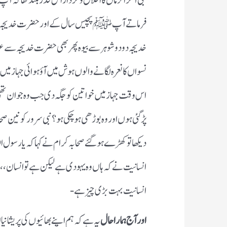
نبی آخرالزماں کا اخلاق و کردار اس قدر بلند تھا کہ آ
فرماتے آپ ﷺ پچیس سال کے اور حضرت خدیجہ رضی
خدیجہ دو دو شوہر سے بیوہ پھر بھی حضرت خدیجہ سے عق
نسواں کا نعرہ لگانے والوں ہوش میں آؤ ہوائی جہاز میں
اس وقت جہاز میں خواتین کو جگہ دی جب وہ جوان تھی 
پڑ گئی ہوں اور وہ بوڑھی ہو چکی ہو؟ نبی سرور کونین 
دیکھا تو کھڑے ہوگئے صحابہ کرام نے کہا کہ یارسول ال
انسانیت نے کہ ہاں وہ یہودی ہے لیکن ہے تو انسان،، ایک
انسانیت بہت بڑی چیز ہے-
اور آج ہمارا حال
یہ ہے کہ ہم اپنے بھائیوں کی پریشانیا