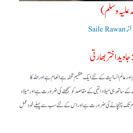
ہ علیہ وسلم)
از
Saile Rawan
جاوید اختر بھارتی
اور عالم انسانیت کے لئے ایک عظیم تحفہ ہے انعام ہے اور اللہ کا
کے ساتھ ہی میلادالنبی کے مقاصد کو سمجھنے کی ضرورت ہے اور میلاد
و عام تک پہنچا نے کی ضرورت ہےاور اس کے لئے سب سے پہلے خود عمل