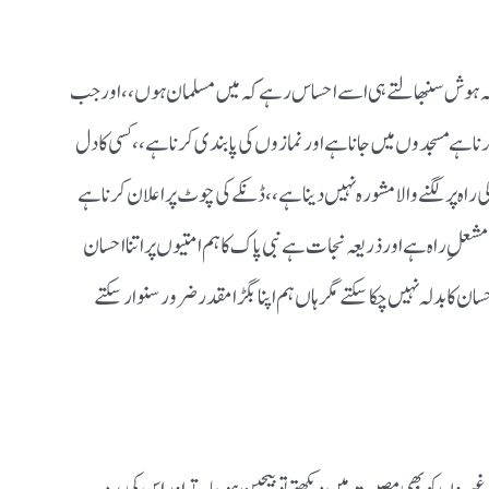
ں تاکہ ہوش سنبھالتے ہی اسے احساس رہے کہ میں مسلمان ہوں،، اور جب
رناہے مسجدوں میں جانا ہے اور نمازوں کی پابندی کرنا ہے،، کسی کا دل
 راہ پر لگنے والا مشورہ نہیں دینا ہے،، ڈنکے کی چوٹ پر اعلان کرنا ہے
علِ راہ ہے اور ذریعہ نجات ہے نبی پاک کا ہم امتیوں پر اتنا احسان
ن کا بدلہ نہیں چکا سکتے مگر ہاں ہم اپنا بگڑا مقدر ضرور سنوار سکتے