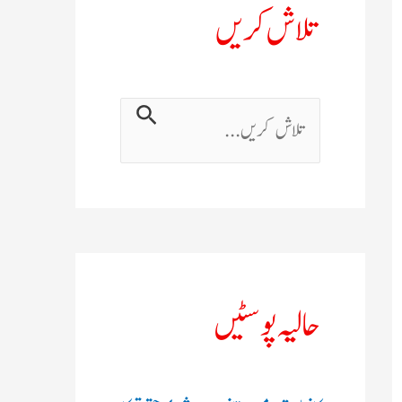
تلاش کریں
ت
ل
ا
ش
ک
حالیہ پوسٹیں
ر
ی