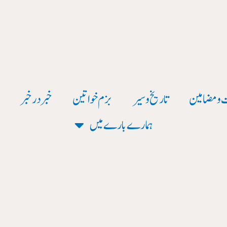
 و مضامین
تاریخ وسیر
بزم خواتین
خبر در خبر
و
ہمارے بارے میں