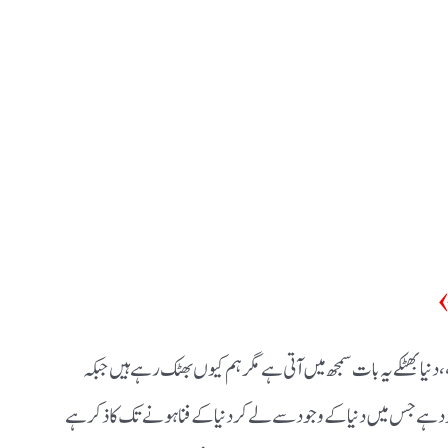
 دنیا بھٹکے یہ بات سمجھ میں آتی ہے مگر ہم کیوں بھٹک رہے ہیں جبکہ
 ہے جس میں دنیاکے وجود سے لے کر دنیا کے فنا ہونے تک کا ذکر ہے