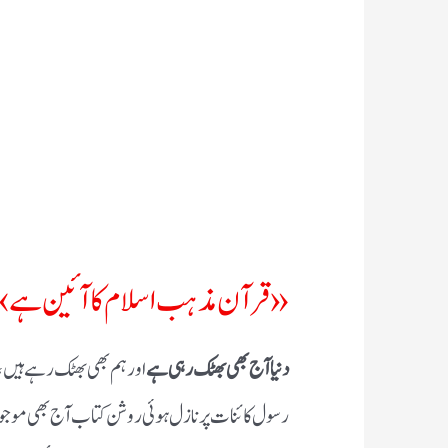
« قرآن مذہب اسلام کا آئین ہے»
دنیا آج بھی بھٹک رہی ہے
اور ہم بھی بھٹک رہے ہیں ،،
رسول کائنات پر نازل ہوئی روشن کتاب آج بھی موجود