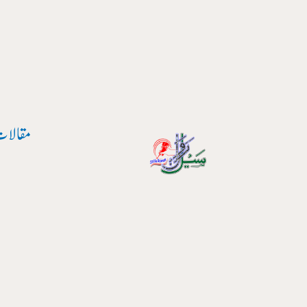
پوسٹ
واد
نیویگیشن
ر
ائیں۔
مقالات