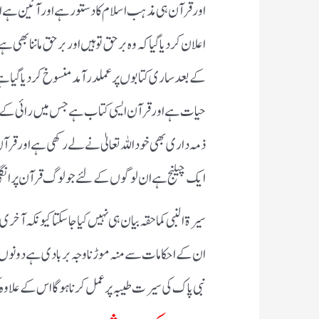
اور قرآن ہی مذہب اسلام کا دستور ہے اور آئین ہے
اعلان کردیا گیا کہ وہ برحق تو ہیں اور برحق ماننا بھی
کے بعد ساری کتابوں پر عملدرآمد منسوخ کردیاگیا ہے،
حیات ہے اور قرآن ایسی کتاب ہے جس میں رائی کے د
ذمہ داری بھی خود اللہ تعالیٰ نے لے رکھی ہے اور ق
ایک چیلنج ہے ان لوگوں کے لئے جو لوگ قرآن پر انگل
سیرۃ النبی کما حقہ بیان ہی نہیں کیا جاسکتا کیونکہ آخری 
ان کے احکامات سے منہ موڑنا وجہ بربادی ہے دونوں ج
نبی پاک کی سیرت طیبہ پر عمل کرنا ہوگا اس کے علاوہ