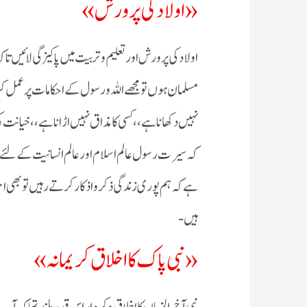
« اولاد کی پرورش»
اولاد کی پرورش اور تعلیم و تربیت میں پاکیزگی لائی
مسلمان ہوں تو مجھے اللہ و رسول کے احکامات پر عمل ک
نہیں دکھانا ہے،، کسی کا مذاق نہیں اڑانا ہے،، خیانت کی
کہ سیرت رسول عالم اسلام اور عالم انسانیت کے لئے مش
ہے کہ ہم پوری زندگی ذکر و اذکار کرتے رہیں تو بھی احسا
ہیں-
« نبی پاک کا اخلاق کریمانہ»