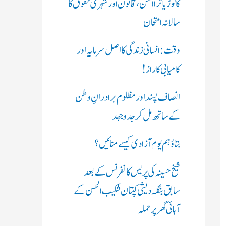
کانوڑ یاترا امن،قانون اور شہری حقوق کا
ں
سالانہ امتحان
:
وقت: انسانی زندگی کا اصل سرمایہ اور
کامیابی کا راز !
انصاف پسند اور مظلوم برادرانِ وطن
کے ساتھ مل کر جدوجہد
بتاؤ ہم یوم آزادی کیسے منائیں؟
شیخ حسینہ کی پریس کانفرنس کے بعد
سابق بنگلہ دیشی کپتان شکیب الحسن کے
آبائی گھر پر حملہ