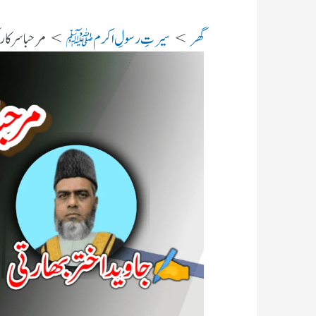
گھر
سیرتِ رسولِ اکرم ﷺ
مرحبا سرکار ک