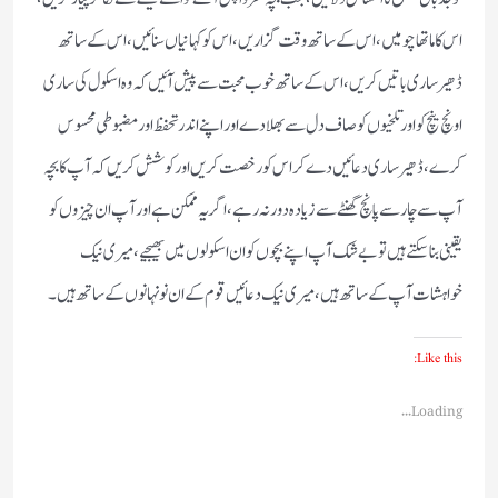
اس کا ماتھا چومیں، اس کے ساتھ وقت گزاریں، اس کو کہانیاں سنائیں، اس کے ساتھ
ڈھیر ساری باتیں کریں، اس کے ساتھ خوب محبت سے پیش آئیں کہ وہ اسکول کی ساری
اونچ نیچ کو اور تلخیوں کو صاف دل سے بھلا دے اور اپنے اندر تحفظ اور مضبوطی محسوس
کرے، ڈھیر ساری دعائیں دے کر اس کو رخصت کریں اور کوشش کریں کہ آپ کا بچہ
آپ سے چار سے پانچ گھنٹے سے زیادہ دور نہ رہے، اگر یہ ممکن ہے اور آپ ان چیزوں کو
یقینی بناسکتے ہیں تو بے شک آپ اپنے بچوں کو ان اسکولوں میں بھیجیے، میری نیک
خواہشات آپ کے ساتھ ہیں، میری نیک دعائیں قوم کے ان نونہانوں کے ساتھ ہیں۔
Like this:
Loading...