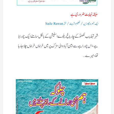
سلیقہ نہایت ضروری ہے
/
/ از
ایک تبصرہ چھوڑیں
تعلیم و تربیت
Saile Rawan
شہر تہذیب لکھنؤکے چارباغ ریلوے اسٹیشن کے بالکل سامنے ایک چوراہا
ہے ،اس چوراہے سے امین آباد والی سڑک پرمیں خراماں خراماں چلاجا رہا
تھا،میرے…