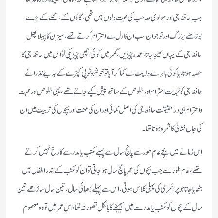
جب حافظ جی اور مولوی صاحب کی محبت دلوں میں تھی، گاؤں کے، محلے کے بڑے
بوڑھے بزرگ اور نوجوان سب ان کا دل سے احترام کرتے تھے، سیزن کا پہلا پھل
حافظ جی کے یہاں بھیجا جاتا، عمدہ چیزیں، گھر میں کوئی اچھی چیز پکی تو اس میں حافظ جی کا
حصہ ہوتا، یا کوئی باہر سے ولایت سے کما کر آیا تو خوشبو ٹوپی کپڑے کے ہدیے نذرانے
حافظ جی کو نہایت احترام اور خلوص کے ساتھ پیش کیے جاتے تھے، یہی خلوص اور محبت
واحترام ہی درحقیقت حافظ جی کی اصل کمائی اور ان کی محنت اور بچوں کی تربیت میں ان
کی جاں فشانی کا ثمرہ ہوتا تھا۔
اس زمانے میں بچے عام طور سے پانچ سال سے پہلے مکتب یا مدرسے کا رخ نہیں کرتے
تھے، عام طور سے جب بچوں کی عمر پانچ سال ہو جاتی تو ان کو مکتب کے اندر اطفال میں
بٹھایا جاتا جو پرائمری کی پہلی کلاس ہوتی، اس سے پہلے ڈھائی سال، تین سال ساڑھے تین
سال کے بچوں کو مکتب یا مدرسے میں بھیجنے کا بالکل تصور نہ تھا، اس عمر میں تو وہ معصوم