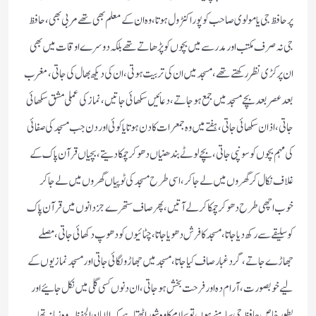
پر حافظ جی یا مولوی صاحب کو پورا کنٹرول ہوتا، وہ ان کے معلم بھی تھے مربی بھی، حافظ
جی نہ صرف مکتب اور مدرسے میں بچوں کو پڑھاتے تھے بلکہ دوسرے اوقات میں بھی
ان پر کڑی نظر رکھتے تھے، مسجد میں ان کی تربیت ہوتی، ان کی دیکھ بھال کی جاتی، مغرب
بعد عصر بعد بچے مسجد میں جمع ہو جاتے، دعائیں سکھائی جاتیں، نماز کی عملی مشق سکھائی
جاتی، اذان سکھائی جاتی، ہفتے میں وہ جمعرات کا دن ہوتا یا کوئی اور دن جب مسجد کی صفائی
کی مہم بچوں کو سونپی جاتی، بچے لوٹے بندھنیاں دھو کر چمکا دیتے، بچیاں قرآن پاک کے
غلاف نکال کر گھروں میں لے جا کر، اسی طرح مسجد کی ٹوپیاں گھروں میں لے جا کر
خوب اچھی طرح دھو کر چمکا کر لے آتیں، پھر صاف ستھرے جزدانوں میں قرآن پاک
کو سلیقے سے رکھ دیا جاتا، مسجد کا فرش دھویا جاتا، چٹائیوں کو دھوپ دکھائی جاتی، مصلے
جھاڑے جاتے، گرد غبار صاف کیا جاتا، مسجد میں جھاڑو لگائی جاتی اور مسجد نمازیوں کے
لیے خوبصورت، آرام دہ اور فرحت بخش ہوجاتی، ان دنوں کسی گلی میں نکل جائیے اور
بطور خاص حافظ جی سامنے ہوں تو سلام کا وہ شور اٹھتا ہے کہ الامان الحفیظ ۔ وہ زمانہ تھا