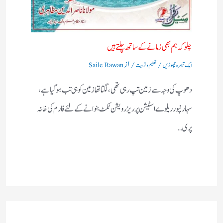
چلو کہ ہم بھی زمانے کے ساتھ چلتے ہیں
/
/ از
ایک تبصرہ چھوڑیں
تعلیم و تربیت
Saile Rawan
دھوپ کی وجہ سے زمین تپ رہی تھی، لگتا تھازمین کوہی تب ہوگیا ہے،
سہارنپورریلوے اسٹیشن پرریزرویشن ٹکٹ بنوانے کے لئے فارم کی خانہ
پری…