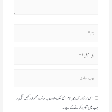
نام*
ای
میل**
ویب
سائٹ
اس براؤزر میں میرا نام، ای میل، اور ویب سائٹ محفوظ رکھیں اگلی بار
جب میں تبصرہ کرنے کےلیے۔