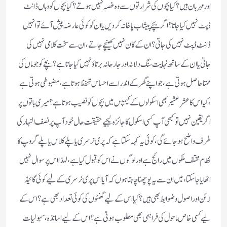
اور مہربان ہیں؟ کیا بچوں کی شرارتوں سے وہ غصہ نہیں ہوتے؟ کیا بچوں کو وہاں ڈانٹ
ڈپٹ نہیں کیا جاتا؟ اگر بچے پیشاب پاخانہ کردیں یا ان کو کوئی عارضہ پیش آئے تو انہیں
ڈانٹ ڈپٹ نہیں کی جاتی؟ ان کے کان نہیں کھینچے جاتے، ان سے سخت کلامی نہیں کی
جاتی یا ان کے ساتھ نہایت سنگ دلانہ اور جارحانہ برتاؤ نہیں کیا جاتا ہے؟ بچے کو جو ماں کی
ممتا حاصل ہوتی ہے، جو اپنے گھر کے اندر اسے احساس تحفظ ہوتا ہے، مضبوطی ہوتی ہے
،کیا اس کا عشر عشیر بھی اسکولوں کے کیمپس میں بچوں کو نصیب ہوتا ہے؟ میری باتوں پر
اگر یقین نہیں تو کبھی آپ کسی اسکول کا جائزہ لیجیے حقیقت حال خود آپ پر نصف النہار کی
طرف واضح ہوجائے گی، کوئی یہ کہہ سکتا ہے کہ پری نرسری یا پلے کلاس یا پلے گروپ کا
نظام مختلف ملکوں میں رائج ہے اور لوگوں نے اس کو قبول کیا ہے، لہذا اس پر سوال نہیں
اٹھایا جاسکتا، میں ان سے یہ پوچھنا چاہتا ہوں کہ آیا اس پری نرسری کے لیے کوئی گائیڈ
لائن اور اصول وضوابط بھی ہیں؟ کیا اس کے لیے گھنٹوں کی کوئی تعداد بھی ہے؟ اس کے
لیے کسی خاص ماحول کی فراہمی بھی مطلوب ہوتی ہے؟ اس کے لیے اساتذہ، سہولیات