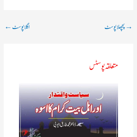
→
پچھلا پوسٹ
اگلا پوسٹ
←
متعلقہ پوسٹس