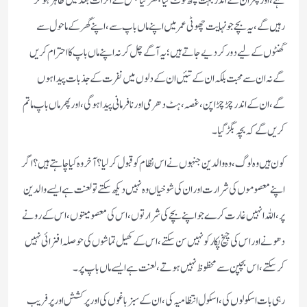
ہے، اور پھر ان کے اندر بہت کچھ ٹوٹ گیا بکھر گیا جس کے اثرات بعد میں ظاہر ہو کر
رہیں گے، یہ بچے جو نہایت چھوٹی عمر میں اپنے ماں باپ سے، اپنے گھر کے ماحول سے
گھنٹوں کے لیے دور کر دیے جاتے ہیں؛ یہ آگے چل کر نہ اپنے ماں باپ کا احترام کریں
گے نہ ان سے محبت بلکہ ان کے تئیں ان کے دلوں میں نفرت کے جذبات پیدا ہوں
گے، ان کے اندر چڑچڑاپن، غصہ، ہٹ دھرمی اور نافرمانی پیدا ہوگی، اور پھر ماں باپ ماتم
کریں گے کہ بچہ بگڑ گیا۔
کون ہیں وہ لوگ، وہ والدین جنہوں نے اس نظام کو قبول کرلیا؟ آخر وہ کیا چاہتے ہیں؟ اگر
اپنے معصوموں کی شرارت اور ان کی شوخیاں وہ نہیں دیکھ سکتے تو لعنت ہے ایسے والدین
پر، اللہ انہیں غارت کرے جو اپنے بچے کی شرارتوں، اس کی معصومیتوں، اس کے رونے
دھونے اور اس کی چیخ پکار کو نہیں سن سکتے، اس کے کھیل تماشوں کی حوصلہ افزائی نہیں
کرسکتے، اس بچپن سے محظوظ نہیں ہوتے، لعنت ہے ایسے ماں باپ پر۔
رہی بات اسکولوں کی، اسکول انتظامیہ کی، ان کے سبز باغوں کی اور پرکشش اور پر فریب