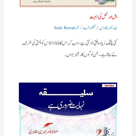
اہل اورمحل کی اہمیت
/
/ از
ایک تبصرہ چھوڑیں
تعلیم و تربیت
Saile Rawan
کٹی پتنگ زیادہ ہلتی ڈولتی ہے ، جب کہ اس کا ہلنا ڈولنا اس کو پستی کی طرف
لے جاتا ہے۔جن لوگوں کا رشتہ بڑوں…