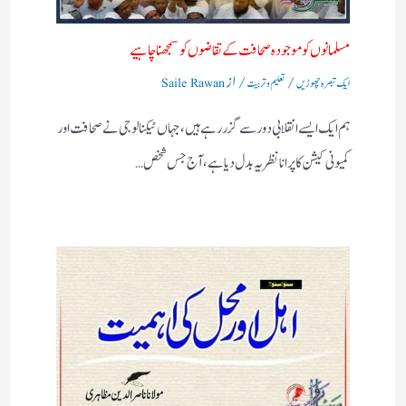
مسلمانوں کو موجودہ صحافت کے تقاضوں کو سمجھنا چاہیے
/
/ از
ایک تبصرہ چھوڑیں
تعلیم و تربیت
Saile Rawan
ہم ایک ایسے انقلابی دور سے گزر رہے ہیں، جہاں ٹیکنالوجی نے صحافت اور
کمیونی کیشن کا پرانا نظریہ بدل دیا ہے، آج جس شخص…