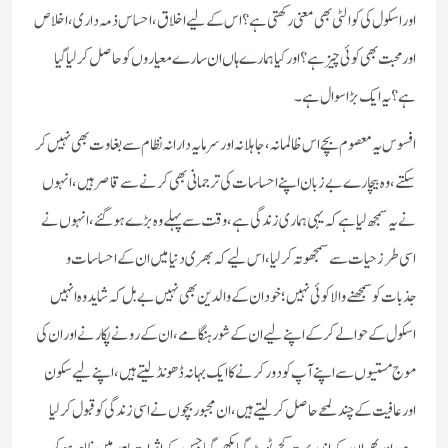
اور اسکول کی کوالٹی بھی معنی رکھتی ہے؟ اس کے لیے اخلاق، احساس ذمہ داری، اخلاص
اور محبت بھی کوئی چیز ہے؟ اور کیا ہمارے ہاں ان سارے معیاروں کو حاصل کر لیا گیا
ہے؟ یہ ایک بڑا سوال ہے۔
افسوس یہ معصوم بچے اس ظالمانہ، جاہلانہ اور سرمایہ دارانہ نظام سے بغاوت بھی نہیں کر
سکتے، وہ بیچارے بے زبان اپنے احساسات کی ترجمانی بھی کرنے سے قاصر ہیں، انہوں
نے یہ سمجھ لیا ہے کہ یہی ہماری زندگی ہے، وقت سے پہلے وہ بڑے ہوگئے، انہوں نے
اسی طرز حیات سے سمجھوتہ کرلیا، اس لیے کہ بھری دنیا میں ان کے احساسات و
جذبات کو سمجھنے والا کوئی نہیں؛ خود ان کے والدین بھی نہیں بے بل کہ شاید وہ انہیں
اسکول کے حوالے کرکے اپنے لیے ان کے شور ہنگامے، ان کے رونے پکارنے اور ان کی
موج مستیوں سے اپنے آپ کو دور کرنے کا ایک بہانہ ڈھونڈ لیتے ہیں، اپنے لیے سکون
اور عافیت کے چند لمحے حاصل کرلیتے ہیں، ان مجبور بچوں نے اسی زندگی کو قبول کرلیا