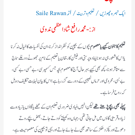
/
/ از
ایک تبصرہ چھوڑیں
تعلیم و تربیت
Saile Rawan
از:- محمد رافع شاد اعظمی ندوی
تعلیم کا جنون کہیے یا معصوم
بچوں کے بچپن کو نظر انداز کرنا، ان کی نفسیات کا خیال نہ کرنا
یا اس کا شعور ہی نہ ہونا یا مادہ پرستی اور فیشن کا رجحان یا تعلیم کے نام پر جھوٹے دوغلے سماج
سے متأثر ہونا، کچھ بھی کہیے بہرحال آج کا معصوم بچہ جس کسمپرسی، بے حسی، بے کسی،
بے بسی، محرومی اور حرماں نصیبی کے دور سے گزر رہا ہے؛ اس کا بیان نہایت تکلیف دہ بل
کہ روح فرسا ہے۔
پہلے بھی بچے پڑھتے تھے
لیکن انہیں بنیادی ضروری تعلیم ان کے محلے یا گاؤں یا زیادہ سے
زیادہ قریبی گاؤں میں مل جاتی تھی، جہاں وہ کھیلتے کودتے جاتے، بعض بچے روتے
دھوتے اور پکڑ دھکڑ کے ساتھ بھی لے جائے جاتے اور یہی تو بچپن کی معصومیت ہے،