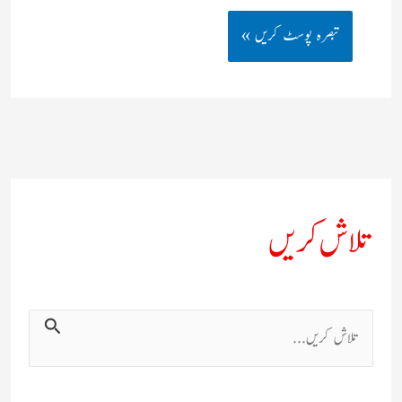
تلاش کریں
ت
ل
ا