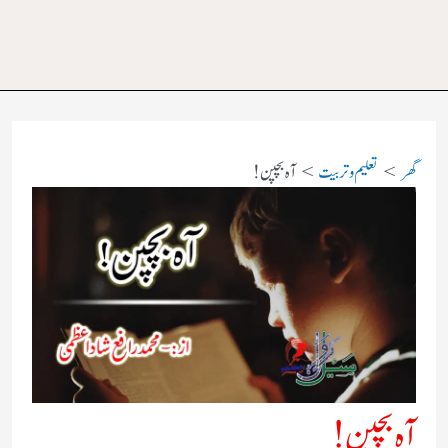
گھر
تعلیم و تربیت
آہ بچپن!
آہ بچپن!