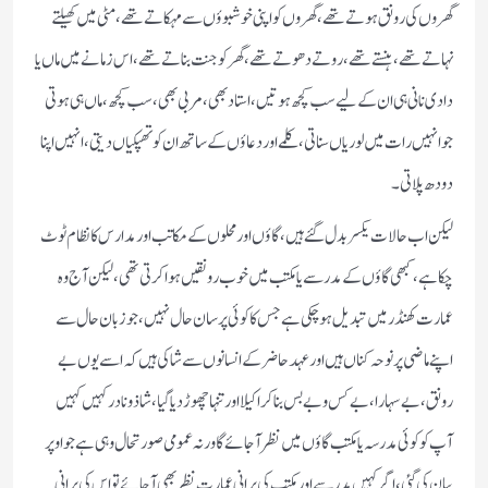
گھروں کی رونق ہوتے تھے، گھروں کو اپنی خوشبوؤں سے مہکاتے تھے، مٹی میں کھیلتے
نہاتے تھے، ہنستے تھے، روتے دھوتے تھے، گھر کو جنت بناتے تھے، اس زمانے میں ماں یا
دادی نانی ہی ان کے لیے سب کچھ ہوتیں، استاد بھی، مربی بھی، سب کچھ، ماں ہی ہوتی
جو انہیں رات میں لوریاں سناتی ، کلمے اور دعاؤں کے ساتھ ان کو تھپکیاں دیتی، انہیں اپنا
دودھ پلاتی۔
لیکن اب حالات یکسر بدل گئے ہیں، گاؤں اور محلوں کے مکاتب اور مدارس کا نظام ٹوٹ
چکا ہے، کبھی گاؤں کے مدرسے یا مکتب میں خوب رونقیں ہوا کرتی تھی، لیکن آج وہ
عمارت کھنڈر میں تبدیل ہو چکی ہے جس کا کوئی پرسان حال نہیں، جو زبان حال سے
اپنے ماضی پر نوحہ کناں ہیں اور عہد حاضر کے انسانوں سے شاکی ہیں کہ اسے یوں بے
رونق، بے سہارا، بے کس و بے بس بنا کر اکیلا اور تنہا چھوڑ دیا گیا، شاذ و نادر کہیں کہیں
آپ کو کوئی مدرسہ یا مکتب گاؤں میں نظر آجائے گا ورنہ عمومی صورتحال وہی ہے جو اوپر
بیان کی گئی، اگر کہیں مدرسے اور مکتب کی پرانی عمارت نظر بھی آجائے تو اس کی پرانی