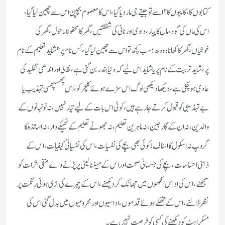
کتابوں کا، کاپیوں کا؟ اسے تو جیتے جی مار دیا گیا، اس کا معصوم بچپن اس سے چھین لیا گیا،
اس کی ماں کی گود، ماں کا پیار، دادی اور نانی کی شفقتیں، گھر کا محفوظ ماحول، گھر کی
خوشیاں، گھر کا کھانا دودھ؛ سب کچھ تو اس سے چھین لیا گیا، کس نام پر؟ شاید تعلیم کے نام
پر، شاید تربیت کے نام پر یا شاید اس لیے کہ دنیا بندر بن گئی ہے، نقالی اور اندھی تقلید کی
عادی ہو چکی ہے، دیکھا دیکھی لوگ اس سڑے ہوئے کلچر کو، اس پھسپھسی تہذیب یا
بے تہذیبی کو قبول کرتے جا رہے ہیں، کوئی اس بات کے لیے تیار نہیں، نہ نونہانوں کے
والدین، نہ ان کے گارجین، نہ ماہرین تعلیم، نہ جھوٹے تعلیم کے ٹھیکے دار، نہ اساتذہ کا
گروپ نہ اسکول کا اسٹاف؛ کوئی بھی بچے کی نفسیات، اس کی نفسیاتی کیفیات، اس کے
ذہنی احساسات، بچے کی جسمانی صحت اور اس کے مینٹالیٹی پر پڑنے والے منفی اثرات کو
سمجھنے، اس کی اداس انکھوں میں جھانک کر دیکھنے، اس کے چہرے کی اڑی ہوئی رنگت پر
نظر ڈالنے، اس کے تھکے ہوئے قدموں، اداسیوں اور محرومیوں میں بدل گئی اس کی
مسکراہٹ کو دیکھنے کی کسی کو فرصت نہیں ہے۔