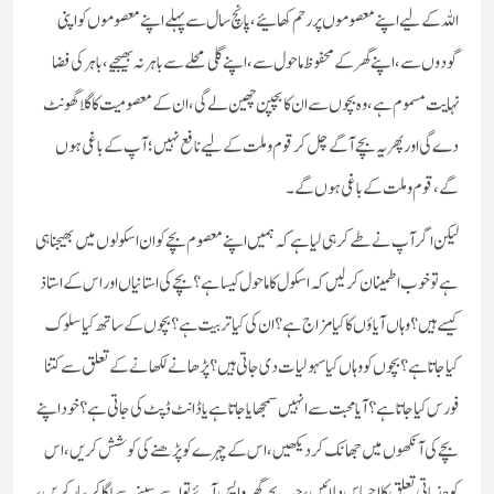
اللہ کے لیے اپنے معصوموں پر رحم کھائیے، پانچ سال سے پہلے اپنے معصوموں کو اپنی
گودوں سے، اپنے گھر کے محفوظ ماحول سے، اپنے گلی محلے سے باہر نہ بھیجیے، باہر کی فضا
نہایت مسموم ہے، وہ بچوں سے ان کا بچپن چھین لے گی، ان کے معصومیت کا گلا گھونٹ
دے گی اور پھر یہ بچے آگے چل کر قوم و ملت کے لیے نافع نہیں؛ آپ کے باغی ہوں
گے، قوم و ملت کے باغی ہوں گے۔
لیکن اگر آپ نے طے کر ہی لیا ہے کہ ہمیں اپنے معصوم بچے کو ان اسکولوں میں بھیجنا ہی
ہے تو خوب اطمینان کرلیں کہ اسکول کا ماحول کیسا ہے؟ بچے کی استانیاں اور اس کے استاذ
کیسے ہیں؟ وہاں آیاؤں کا کیا مزاج ہے؟ ان کی کیا تربیت ہے؟ بچوں کے ساتھ کیا سلوک
کیا جاتا ہے؟ بچوں کو وہاں کیا سہولیات دی جاتی ہیں؟ پڑھانے لکھانے کے تعلق سے کتنا
فورس کیا جاتا ہے؟ آیا محبت سے انہیں سمجھایا جاتا ہے یا ڈانٹ ڈپٹ کی جاتی ہے؟ خود اپنے
بچے کی آنکھوں میں جھانک کر دیکھیں، اس کے چہرے کو پڑھنے کی کوشش کریں، اس
کو جذباتی تعلق کا احساس دلائیں، جب بچہ گھر واپس آئے تو اسے سینے سے لگاکر پیار کریں،