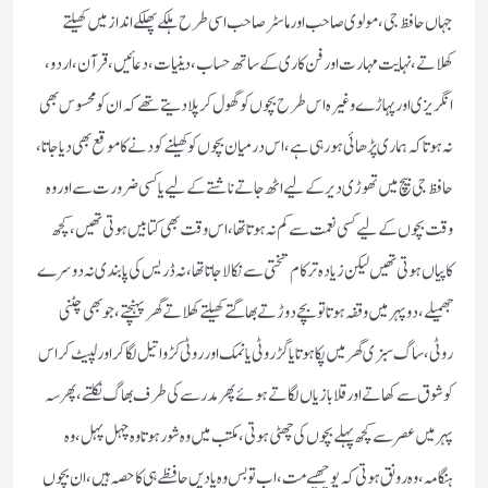
جہاں حافظ جی، مولوی صاحب اور ماسٹر صاحب اسی طرح ہلکے پھلکے انداز میں کھیلتے
کھلاتے، نہایت مہارت اور فن کاری کے ساتھ حساب، دینیات، دعائیں، قرآن، اردو،
انگریزی اور پہاڑے وغیرہ اس طرح بچوں کو گھول کر پلا دیتے تھے کہ ان کو محسوس بھی
نہ ہوتا کہ ہماری پڑھائی ہو رہی ہے، اس درمیان بچوں کو کھیلنے کودنے کا موقع بھی دیا جاتا،
حافظ جی بیچ میں تھوڑی دیر کے لیے اٹھ جاتے ناشتے کے لیے یا کسی ضرورت سے اور وہ
وقت بچوں کے لیے کسی نعمت سے کم نہ ہوتا تھا، اس وقت بھی کتابیں ہوتی تھیں، کچھ
کاپیاں ہوتی تھیں لیکن زیادہ تر کام تختی سے نکالا جاتا تھا، نہ ڈریس کی پابندی نہ دوسرے
جھمیلے، دوپہر میں وقفہ ہوتا تو بچے دوڑتے بھاگتے کھیلتے کھلاتے گھر پہنچتے، جو بھی چٹنی
روٹی، ساگ سبزی گھر میں پکا ہوتا یا گڑ روٹی یا نمک اور روٹی کڑوا تیل لگا کر اور لپیٹ کر اس
کو شوق سے کھاتے اور قلابازیاں لگاتے ہوئے پھر مدرسے کی طرف بھاگ نکلتے، پھر سہ
پہر میں عصر سے کچھ پہلے بچوں کی چھٹی ہوتی، مکتب میں وہ شور ہوتا وہ چہل پہل، وہ
ہنگامہ، وہ رونق ہوتی کہ پوچھیے مت، اب تو بس وہ یادیں حافظے ہی کا حصہ ہیں، ان بچوں