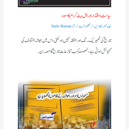
سیاست واقتدار اور اہل بیت کرام کا اسوہ
/
/ از
ایک تبصرہ چھوڑیں
تعلیم و تربیت
Saile Rawan
تاریخ کی تعبیر یک رنگ اور متفقہ نہیں ہو سکتی، اس میں ہمیشہ اختلاف کی
گنجائش ہوتی ہے، خصوصاً‌ جب تنازعات تاریخ کا حصہ بن…