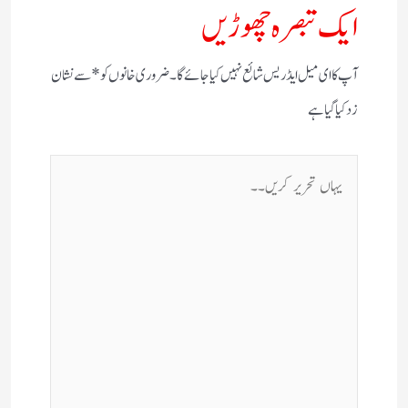
ایک تبصرہ چھوڑیں
آپ کا ای میل ایڈریس شائع نہیں کیا جائے گا۔
ضروری خانوں کو
*
سے نشان
زد کیا گیا ہے
یہاں
تحریر
کریں۔۔