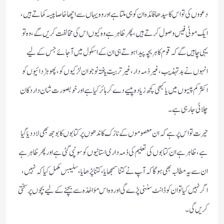
دعووں کی تو اس کا سیدھا فائدہ ان کو ہی ملتا ہے اور وہ یہاں سے اچھا خاصا پیسہ کماتے ہیں،
ایک موٹی فیس وصول کرتے ہیں، پھر ظاہر ہے وہ کیوں اس کی مخالفت کریں گے، وہ تو
یہی چاہیں گے کہ قوم کا ہر بچہ پیدا ہوتے ہی ان کے اسکول میں آجائے جس کے لیے
انہوں نے بد تہذیب، غیر ذمہ دار، غیر تربیت یافتہ نوجوان لڑکیوں کو، پھوہڑ دائیوں کو
اکثر کم پیسوں میں یا کبھی کچھ زیادہ پیسے دے کر ہائر کیا ہے اور خوبصورت شان دار دکان
چلائی جارہی ہے۔
حیرت تو اس پر ہے کہ ان معصوموں کے نازک کاندھوں پر کتابوں کا بوجھ بھی لاد دیا گیا
ہے، ظاہر ہے ان کتابوں کی تعلیم کی ذمہ داری استانیوں کو سونپی گئی ہے اور پھر ظاہر ہے
ان سے یہ مطالبہ بھی ہوگا کہ آپ نے کتنا سمجھایا، کتنا پڑھایا، سلیبس مکمل کیا کہ نہیں،
اگر نہیں کیا تو ان کو ڈانٹ سننی پڑے گی اور وہ اس مؤاخذہ سے بچنے کے لیے بچوں پر سختی
کریں گی۔