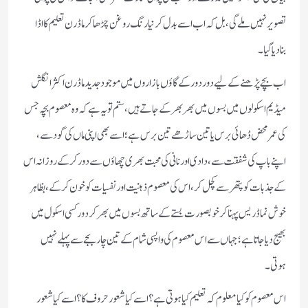
تصویر نہیں ملے گی، بل کہ اب اسے بدل کر نیا رنگ روغن چڑھا کر ماڈرن تعلیم کا اڈا
بنادیا گیا۔
اب بچے پڑھنے کے لیے دور دور کے گاؤں بازاروں میں موجود جدید ماڈرن اکثر انگلش
میڈیم اسکولوں میں بسوں میں بھر بھر کے جاتے ہیں، ستم تو یہ ہے کہ وہ معصوم بچہ جس
کی عمر محض ڈھائی برس یا تین ساڑھے تین برس ہے؛ اسے بھی اپنی ماں کی گود سے،
اپنے باپ کی شفقت سے، دادی اور نانی کی محبت بھری چھاؤں سے دور کر کے روزانہ اس
کے جذبات کو پتھر سے کچل کر، اس کی معصوم ذہنیت اور نفسیات کو خون کرکے، بظاہر
خوش نما ڈریس پہناکر خوبصورت بستے کے ساتھ بسوں میں بھر کر دور کسی اسکول میں
بھیج دیا جاتا ہے؛ جہاں سے اس معصوم کی واپسی شام کے تین چار بجے سے پہلے نہیں
ہوتی۔
اس معصوم کو کیا معلوم کہ تعلیم کیا ہوتی ہے؟ اسے کیا شعور حروف کا؟ اسے کیا شعور