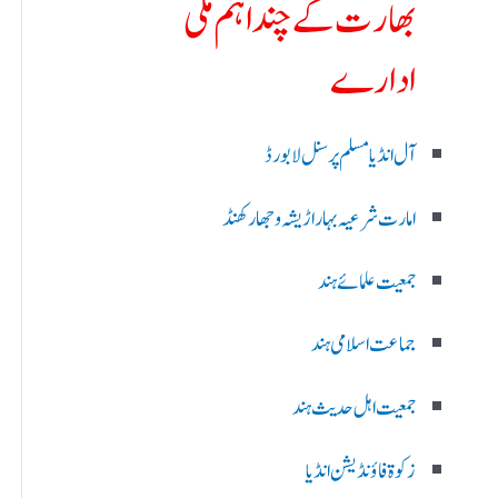
بھارت کے چند اہم ملی
ادارے
آل انڈیا مسلم پرسنل لا بورڈ
امارت شرعیہ بہار اڑیشہ و جھارکھنڈ
جمعیت علمائے ہند
جماعت اسلامی ہند
جمعیت اہل حدیث ہند
زکوۃ فاؤنڈیشن انڈیا