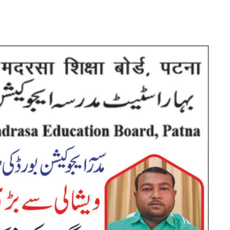
مدرسہ
ایجوکیشن
بورڈ
کی
صد
سالہ
تقریب،
ویشالی