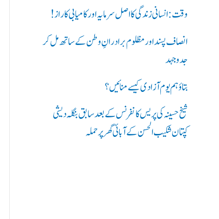
ر
وقت: انسانی زندگی کا اصل سرمایہ اور کامیابی کا راز !
ی
انصاف پسند اور مظلوم برادرانِ وطن کے ساتھ مل کر
ں
جدوجہد
:
بتاؤ ہم یوم آزادی کیسے منائیں؟
شیخ حسینہ کی پریس کانفرنس کے بعد سابق بنگلہ دیشی
کپتان شکیب الحسن کے آبائی گھر پر حملہ