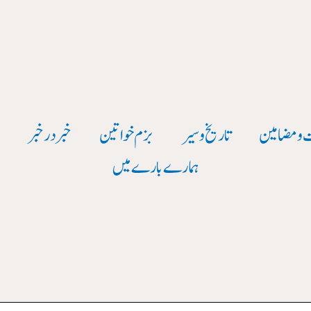
 و مضامین
تاریخ وسیر
بزم خواتین
خبر در خبر
و
ہمارے بارے میں