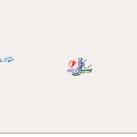
واد
ر
ائیں۔
مقالات