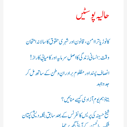
حالیہ پوسٹیں
کانوڑ یاترا امن،قانون اور شہری حقوق کا سالانہ امتحان
وقت: انسانی زندگی کا اصل سرمایہ اور کامیابی کا راز !
انصاف پسند اور مظلوم برادرانِ وطن کے ساتھ مل کر
جدوجہد
بتاؤ ہم یوم آزادی کیسے منائیں؟
شیخ حسینہ کی پریس کانفرنس کے بعد سابق بنگلہ دیشی کپتان
شکیب الحسن کے آبائی گھر پر حملہ