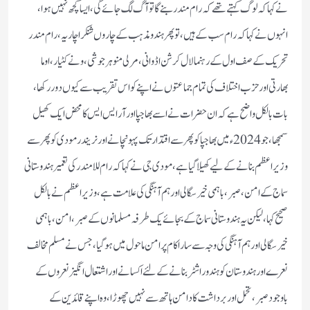
نے کہا کہ لوگ کہتے تھے کہ رام مندر بنے گا تو آگ لگ جائے گی، ایسا کچھ نہیں ہوا،
انہوں نے کہا کہ رام سب کے ہیں، تو پھر ہندو مذہب کے چاروں شنکر اچاریہ، رام مندر
تحریک کے صف اول کے رہنما لال کرشن اڈوانی، مرلی منوہر جوشی، ونے کٹیار ، اوما
بھارتی اور حزب اختلاف کی تمام جماعتوں نے اپنے کو اس تقریب سے کیوں دور رکھا ،
بات بالکل واضح ہے کہ ان حضرات نے اسے بھاجپا اور آرایس ایس کا محض ایک کھیل
سمجھا، جو 2024ء میں بھاجپا کو پھر سے اقتدار تک پہونچانے اورنریندر مودی کو پھر سے
وزیر اعظم بنانے کے لیے کھیلا گیا ہے، مودی جی نے کہا کہ رام للا مندر کی تعمیر ہندوستانی
سماج کے امن ، صبر، باہمی خیر سگالی اور ہم آہنگی کی علامت ہے، وزیر اعظم نے بالکل
صحیح کہا، لیکن یہ ہندوستانی سماج کے بجائے یک طرفہ مسلمانوں کے صبر ، امن ،باہمی
خیرسگالی اور ہم آہنگی کی وجہ سے سارا کام پر امن ماحول میں ہوگیا، جس نے مسلم مخالف
نعرے اور ہندوستان کو ہندو راشٹر بنانے کے لئے اکسانے اور اشتعال انگیز نعروں کے
باوجود صبر،تحمل اوربرداشت کا دامن ہاتھ سے نہیں چھوڑا، وہ اپنے قائدین کے