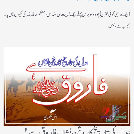
آج سے یہی کوئی تقریباً چودہ سو برس پہلے ایک نہایت ہی مقدس و معظم قافلہ مکہ کی گلیوں میں پا بہ
رکاب ہے، جس…
عدل کی تاریخ کا روشن نشاں فاروق ہے!