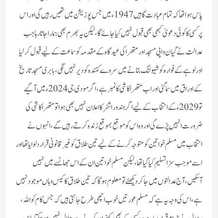
پاس ہوا تھا کہ تمام عبادت گاہیں 1947ء میں جس پوزیشن میں تھیں رہیں گی اور اس
پر کسی کا کوئی دعویٰ کبھی بھی قبول نہیں کیا جا ئے گا، لیکن یہ بھرم بھی ہمارا جاتا رہا جب
عدالت نے گیان واپی مسجد اور متھرا کی عیدگاہ کے مقدمہ کو سماعت کے لیے قبول کر لیا
اور لوہے کے فوارہ کوشیو لنگ بتانے میں سروے کنندہ کو دیر نہیں لگی، بابری مسجد تاریخ
کے اوراق میں سما گئی اور اب متھرا کاشی کا نمبر ہے، اگر مودی جی 2024ء میں آگیے
تو 2029ء کے انتخاب کے لیے اگر ہندو راشٹر کا اعلان نہیں بھی ہوا تو متھرا کاشی کی
ضرورت انہیں پڑے گی اور وہ اس کو موقع بموقع زندہ کرتے رہیں گے، انہوں نے
انتخاب میں مسلم خواتین کو متوجہ کرنے کے لیے تین طلاق کو غیر قانونی قرار دلوایا تھا اور
اسے موجب سزا تسلیم کیا گیا تھا، لیکن مسلم خواتین ان کے اس جھانسے میں نہیں
آسکیں، آج عدالتوں میں جا کر دیکھئے تو معلوم ہوگا کہ تین طلاق کا کیس وہاں موجود نہیں
ہے، اس کی وجہ یہ ہے کہ مسلم عورتیں خوب اچھی طرح جانتی ہیں کہ جس کام کو اللہ،