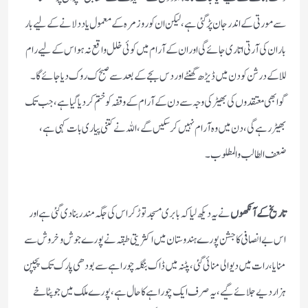
سے مورتی کے اندر جان پڑ گئی ہے، لیکن ان کو روز مرہ کے معمول یاد دلانے کے لیے بار
بار ان کی آرتی اتاری جائے گی اور ان کے آرام میں کوئی خلل واقع نہ ہو اس کے لیے رام
للا کے درشن کودن میں ڈیڑھ گھنٹے اور دس بجے کے بعد سے صبح ک روک دیا جائے گا۔
گوا بھی معتقدوں کی بھیڑ کی وجہ سے دن کے آرام کے وقفہ کو ختم کر دیا گیا ہے، جب تک
بھیڑ رہے گی، دن میں وہ آرام نہیں کر سکیں گے ، اللہ نے کتنی پیاری بات کہی ہے،
ضعف الطالب والمطلوب۔
تاریخ کے آنکھوں
نے یہ دیکھ لیا کہ بابری مسجد توڑ کر اس کی جگہ مندر بنادی گئی ہے اور
اس بے انصافی کا جشن پورے ہندوستان میں اکثریتی طبقہ نے پورے جوش وخروش سے
منایا ، رات میں دیوالی منائی گئی ، پٹنہ میں ڈاک بنگلہ چوراہے سے بودھی پارک تک پچپن
ہزار دیے جلائے گیے ، یہ صرف ایک چوراہے کا حال ہے، پورے ملک میں جو پٹاخے