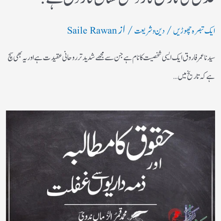
/
/ از
ایک تبصرہ چھوڑیں
دین و شریعت
Saile Rawan
سیدنا عمر فاروق ایک ایسی شخصیت کا نام ہے جن سے مجھے شدید تر روحانی عقیدت ہے اور یہ بھی سچ
ہے کہ تاریخ میں…