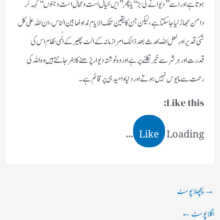
ہوتا ہے اور اسے ’’دیوانے کی بڑ‘‘یا پھر’’ ایں خیال است ومحال است وجنوں‘‘ کہہ کر
دامن جھاڑ لیا جا سکتا ہے ، لیکن جن کا یقین تلک الایام نداولھا بین الناس، ان اللہ علی کل
شئی قدیر اور لعل اللہ یحدث بعد ذالک امرا زمانہ کے الٹ پھیر کے الٰہی نظام اس کی
قدرت اور ہر شر سے خیر نکلنے پر ہے اور وہ نوشتہ دیوار پڑھنے کا ہنر جانتے ہیں وہ اللہ کی
رحمت سے مایوس نہیں ہوتے اور دنیا و امید ہی پر قائم ہے ۔
Like this:
Like
Loading...
→
پچھلا پوسٹ
اگلا پوسٹ
←