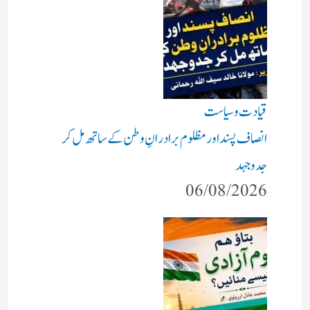
قیادت وسیاست
انصاف پسند اور مظلوم برادرانِ وطن کے ساتھ مل کر
جدوجہد
06/08/2026