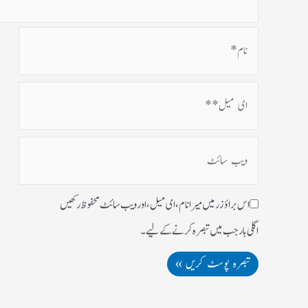
اس براؤزر میں میرا نام، ای میل، اور ویب سائٹ محفوظ رکھیں
اگلی بار جب میں تبصرہ کرنے کےلیے۔