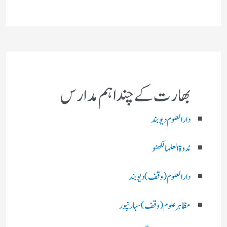
بھارت کے چند اہم مدارس
دارالعلوم دیوبند
ندوۃالعلما لکھنو
دارالعلوم (وقف)دیوبند
مظاہرعلوم (وقف)سہارنپور