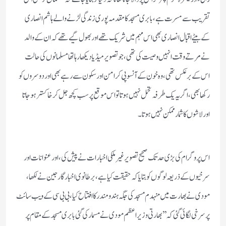
تقریب سے مسرت ہے، بابری مسجد کا مقدمہ پوری زندگی لڑنے والے ہاشم انصاری
کے بیٹے اقبال انصاری بھی اس مہم میں شریک تھے اور بھول گیے تھے کہ ان کے والد
نے مرتے وقت انہیں وصیت کی تھی ، جو تصویر میڈیا دیکھا رہا تھا مسلمانوں کی حالت
اس کے بر عکس تھی، وہ خون کے آنسو پی کر امن اور سکون سے رہے بھی اور دوسروں کو
رکھا بھی، اگر یہ یک طرفہ تحمل نہیں ہوتا تو اس موقع پر سب کچھ جل کر خاکستر ہوجاتا
اور لاشوں کا شمار ممکن نہیں ہوتا۔
اس پروگرام کی بڑی حد تک صحیح تصویر غیر ملکی اخبارات نے پیش کی ، اور عنوانات اور
سرخیوں کے ذریعہ لوگوں کو بتایا کہ حقیقت کیا ہے، بر طانوی اخبار گارجین نے لکھا ،
مودی نے بھارت میں منہدم مسجد کی جگہ ہندو مندر کا افتتاح کیا، بی بی سی کے ویب سائٹ
پر سرخی لگائی گئی کہ ’’بھارتی وزیر اعظم مودی نے مسمار کی گئی بابری مسجد کے مقام پر