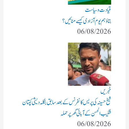
قیادت وسیاست
بتاؤ ہم یوم آزادی کیسے منائیں؟
06/08/2026
خبریں
شیخ حسینہ کی پریس کانفرنس کے بعد سابق بنگلہ دیشی کپتان
شکیب الحسن کے آبائی گھر پر حملہ
06/08/2026