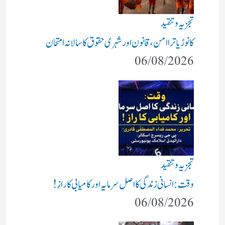
تجزیہ و تنقید
کانوڑ یاترا امن،قانون اور شہری حقوق کا سالانہ امتحان
06/08/2026
تجزیہ و تنقید
وقت: انسانی زندگی کا اصل سرمایہ اور کامیابی کا راز !
06/08/2026