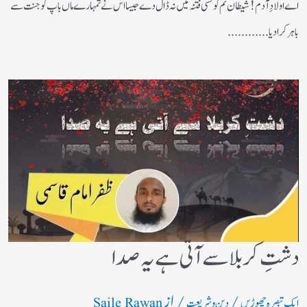
اے اولادِ آدم! شیطان تم کو کسی فتنہ میں نہ ڈال دے جیسا اس نے تمہارے ماں باپ کو جنت سے
باہر کرادیا............
دشتِ کربلا سے آتی ہے یہ صدا
/
/ از
ایک تبصرہ چھوڑیں
دین و شریعت
Saile Rawan