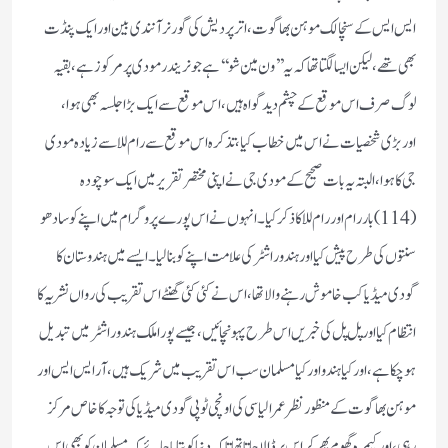
ایس ایس کے سنچالک موہن بھاگوت، اتر پردیش کی گورنر آنندی بین اور ایک پنڈت
بھی تھے، لیکن ایسا لگتا تھا کہ یہ ’’ون مین شو‘‘ہے جو نریندر مودی پر مرکوز ہے، بقیہ
لوگ صرف اس موقع کے چشم دید گواہ ہیں، اس موقع سے ایک بڑا جلسہ بھی ہوا،
اوربڑی شخصیات نے اس میں خطاب کیا، تذکرہ اس موقع سے رام للا سے زیادہ مودی
جی کا ہوا، البتہ یہ بات صحیح کے مودی جی نے اپنی مختصر تقریر میں ایک سو چودہ
(114)بار رام اور رام للا کا ذکر کیا۔انہوں نے اس پورے پروگرام میں اپنے کو سادھو
سنتوں کی طرح پیش کیا اورہندو راشٹر کی علامت اپنے کو بنا لیا۔ ایسے میں ہندوستان کا
گودی میڈیا کب خاموش رہنے والا تھا، اس نے کئی کئی گھنٹے اس تقریب کی رواں نشریہ کا
انتظام کیا اور پل پل کی خبریں اس طرح پہونچائیں، جیسے پورا ملک ہندو راشٹر میں تبدیل
ہو چکا ہے، اورکیا ہندو اور کیا مسلمان سب اس تقریب میں شریک ہیں، آر ایس ایس اور
موہن بھاگوت کے منظور نظر عمر الیاسی کی اونچی ٹوپی گودی میڈیا کی توجہ کا خاص مرکز
رہی ، اور کیمرہ گھوم پھر کر اس پر ڈالا جاتا تھا تاکہ دنیا کو بتایا جائے کہ مسلمان کو بھی اس