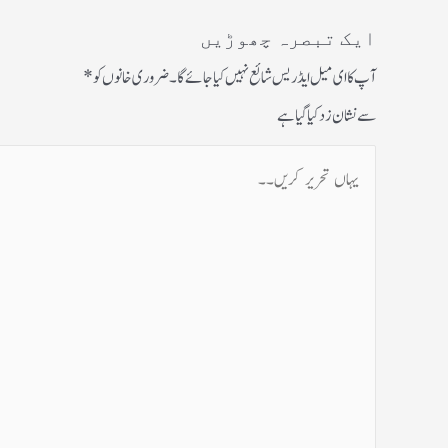
ایک تبصرہ چھوڑیں
آپ کا ای میل ایڈریس شائع نہیں کیا جائے گا۔
ضروری خانوں کو
*
سے نشان زد کیا گیا ہے