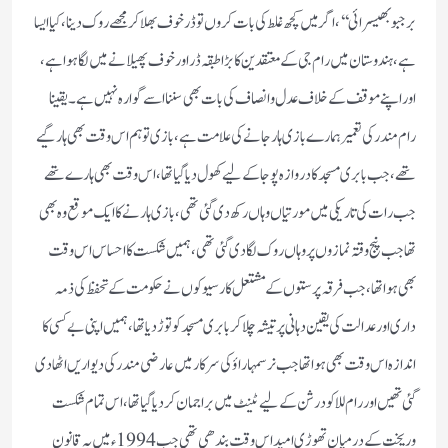
برجبوبھیسرائی‘‘، اگر میں کچھ غلط کی بات کروں تو ڈرخوف بھلاکر مجھے روک دینا ، کیا ایسا
ہے، ہندوستان میں رام جی کے معتقدین کا بڑا طبقہ ڈراور خوف پھیلانے میں لگا ہوا ہے ،
اور اپنے موقف کے خلاف عدل وانصاف کی بات بھی سننا اسے گوارہ نہیں ہے ۔یقینا
رام مندر کی تعمیر ہمارے بازی ہار جانے کی علامت ہے، بازی تو ہم اس وقت بھی ہار گیے
تھے، جب بابری مسجد کا دروازہ پوجا کے لیے کھول دیا گیا تھا، اس وقت بھی ہارے تھے
جب رات کی تاریکی میں مورتیاں وہاں رکھ دی گئی تھی، بازی ہارنے کا ایک موقع وہ بھی
تھا جب پنج وقتہ نمازوں پر وہاں روک لگادی گئی تھی ، ہمیں شکست کا احساس اس وقت
بھی ہوا تھا، جب فرقہ پرستوں کے مشتعل کارسیوکوں نے حکومت کے تحفظ کی ذمہ
داری اور عدالت کی یقین دہانی پر تیشہ چلا کر بابری مسجد کو توڑ دیا تھا، ہمیں اپنی بے کسی کا
اندازہ اس وقت بھی ہوا تھا جب نرسمہا راؤ کی سرکار میں عارضی مندر کی دیواریں اٹھا دی
گئی تھیں اور رام للا کو درشن کے لیے ٹینٹ میں براجمان کر دیا گیا تھا، اس تمام شکست
وریخت کے درمیان تھوڑی امید اس وقت بندھی تھی جب 1994ء میں یہ قانون