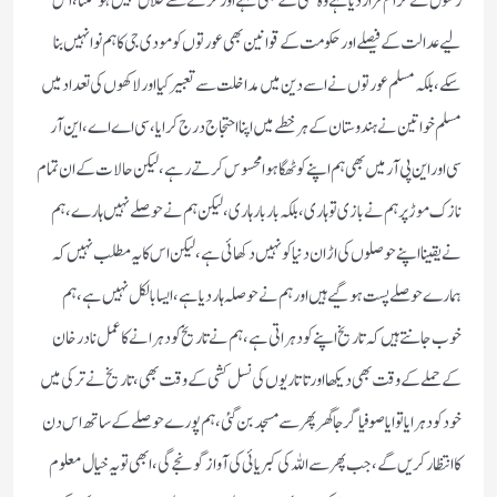
رسول نے حرام قرار دیا ہے وہ کسی کے بھی کہنے اور کرنے سے حلال نہیں ہوسکتا، اس
لیے عدالت کے فیصلے اور حکومت کے قوانین بھی عورتوں کو مودی جی کا ہم نوا نہیں بنا
سکے، بلکہ مسلم عورتوں نے اسے دین میں مداخلت سے تعبیر کیا اور لاکھوں کی تعداد میں
مسلم خواتین نے ہندوستان کے ہر خطے میں اپنا احتجاج درج کرایا، سی اے اے ، این آر
سی اور این پی آر میں بھی ہم اپنے کو ٹھگا ہوا محسوس کر تے رہے، لیکن حالات کے ان تمام
نازک موڑ پر ہم نے بازی تو ہاری، بلکہ بار بار ہاری ، لیکن ہم نے حوصلے نہیں ہارے ، ہم
نے یقینا اپنے حوصلوں کی اڑان دنیا کو نہیں دکھائی ہے، لیکن اس کا یہ مطلب نہیں کہ
ہمارے حوصلے پست ہو گیے ہیں اور ہم نے حوصلہ ہار دیا ہے، ایسا بالکل نہیں ہے، ہم
خوب جانتے ہیں کہ تاریخ اپنے کو دہراتی ہے ، ہم نے تاریخ کو دہرانے کا عمل نادر خان
کے حملے کے وقت بھی دیکھا اور تاتاریوں کی نسل کشی کے وقت بھی ، تاریخ نے ترکی میں
خود کو دہرایا تو ایا صوفیا گرجا گھر پھر سے مسجد بن گئی ، ہم پورے حوصلے کے ساتھ اس دن
کا انتظار کریں گے، جب پھر سے اللہ کی کبریائی کی آواز گونجے گی ، ابھی تو یہ خیال معلوم