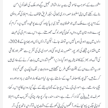
مشورے کے بموجب خاموشی سے یہ سارا تماشہ جھیل گیے اورملک کی فضا کو پُر امن
بنائے رکھنے میں اپنی مضبوط حصہ داری نبھائی، جبکہ فریق مخالف نے رام للا کی گھر واپسی
کے نام پر پورے ملک میں جو طوفان بد تمیزی برپا کیا وہ کسی سے پوشیدہ نہیں، پروگرام کو
پورے ہندوستان میں رواں دکھایا گیا اورلوگ جھومتے رہے ، اس سے رام جی کی محبت
دلوں میں پیدا ہوئی ہو یانہیں، یہ تو اللہ جانے، لیکن آر ایس ایس اور بھاجپا کے 2024ء
میں اقتدار پر قبضے کی بھر پور منصوبہ بندی ہو گئی اور مودی جی کی تقریر سے متھرا اورکاشی
کی آگ اور بھڑکنے کا اندیشہ پیدا ہو گیا، وزیر اعظم اشاروں میں بات کرنے کے عادی ہیں
اوریہ اشارے ان کے بھگت اچھی طرح سمجھتے ہیں، وہ بہت برننگ ٹاپک پر بھی کم بولا
کرتے ہیں، منی پور کا معاملہ آپ کے سامنے ہے ، پارلیامنٹ کا سارا وقت برباد ہوا اور وہ
چپی سادھے رہے ، مودی جی نے اس پوجا کے ججمان بننے کے لیے گیارہ دن کا اُپواس رکھا،
صرف ناریل پانی پر گذارا کرتے رہے ، مندر مندر جا کر پوجا ارچنا کی، تقریب میں رام للا
کو اپنی جگہ پر پہونچانے اور آنکھوں کی پٹی کھولنے کے وقت یوں تو آدتیہ ناتھ یوگی ، آر