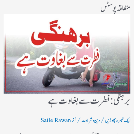
متعلقہ پوسٹس
برہنگی : فطرت سے بغاوت ہے
/
/ از
ایک تبصرہ چھوڑیں
دین و شریعت
Saile Rawan