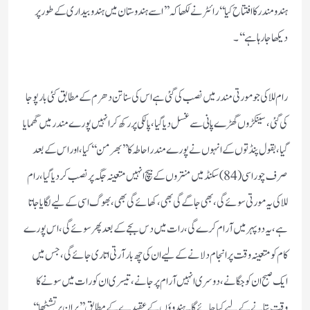
ہندو مندر کا افتتاح کیا‘‘ رائٹر نے لکھا کہ ’’اسے ہندوستان میں ہندو بیداری کے طور پر
دیکھا جا رہا ہے‘‘۔
رام للا کی جو مورتی مندر میں نصب کی گئی ہے اس کی سناتن دھرم کے مطابق کئی بار پوجا
کی گئی ، سینکڑوں گھڑے پانی سے غسل دیا گیا، پالکی پر رکھ کر انہیں پورے مندر میں گھمایا
گیا، بقول پنڈتوں کے انہوں نے پورے مندر احاطہ کا ’’بھرمن‘‘ کیا، اور اس کے بعد
صرف چوراسی(84) سکنڈ میں منتروں کے بیچ انہیں متعینہ جگہ پر نصب کر دیا گیا، رام
للا کی یہ مورتی سوئے گی، بھی جاگے گی بھی، کھائے گی بھی، بھوگ اسی کے لیے لگایا جاتا
ہے، یہ دو پہر میں آرام کرے گی، رات میں دس بجے کے بعد پھر سوئے گی،اس پورے
کام کو متعینہ وقت پر انجام دلانے کے لیے ان کی چھ بار آرتی اتاری جائے گی، جس میں
ایک صبح ان کو جگانے، دوسری انہیں آرام پر جانے، تیسری ان کو رات میں سونے کا
وقت بتانے کے لیے کیا جائے گا۔ہندوؤں کے عقیدے کے مطابق ’’پران پرتشٹھا‘‘