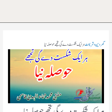
گھر
دین و شریعت
ہر ایک شکست دے گی تجھے حوصلہ نیا
ہر ایک شکست دے گی تجھے حوصلہ نیا