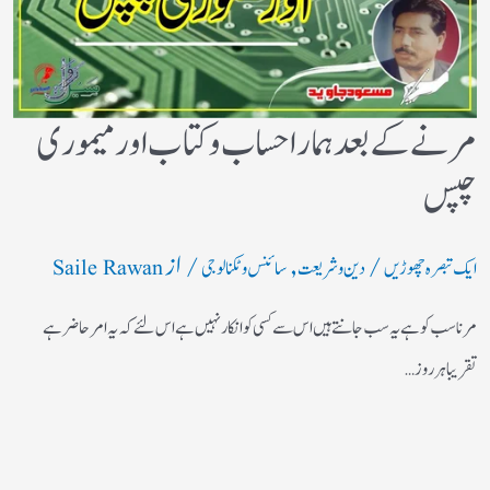
مرنے کے بعد ہمارا حساب وکتاب اور میموری
چپس
/
,
/ از
ایک تبصرہ چھوڑیں
دین و شریعت
سائنس و ٹکنالوجی
Saile Rawan
مرنا سب کو ہے یہ سب جانتے ہیں اس سے کسی کو انکار نہیں ہے اس لئے کہ یہ امر حاضر ہے
تقریبا ہر روز…