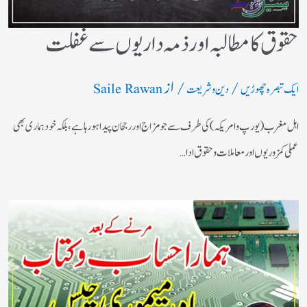
حقوق کا مطالبہ اور ذمہ داریوں سے غفلت
/
/ از
ایک تبصرہ چھوڑیں
دین و شریعت
Saile Rawan
اہل مغرب (یورپ و امریکہ)کی طرف سے جو مزاج اور رجحان پیدا ہورہا ہے، بلکہ خود ہماری بھی
عملی کمزوریوں اور معاملات و حقوق ادا…