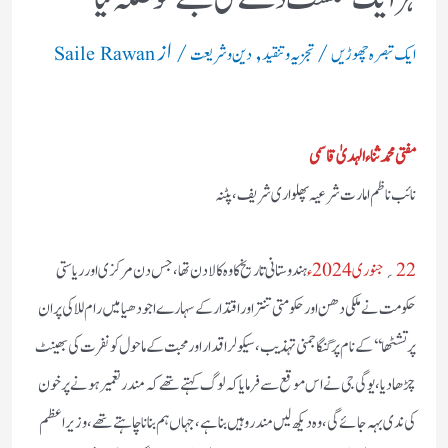
/
,
/ از
ایک تبصرہ چھوڑیں
تجزیہ و تنقید
دین و شریعت
Saile Rawan
مفتی محمد ثناء الہدیٰ قاسمی
نائب ناظم امارت شرعیہ پھلواری شریف، پٹنہ
22
؍
جنوری 2024ء
ہندوستانی تاریخ کا وہ کالا دن تھا، جس دن مرکزی اور ریاستی
حکومت نے ملکی دھن اور حکومتی تنتر اور اقتدار کے سہارے اجودھیا میں رام للا کی پران
پرتشٹھا‘‘ کے نام پر گنگا جمنی تہذیب، سیکولر اقدار اور محبت کے ماحول کو نفرت کی بھینٹ
چڑھادیا، یوگی جی نے اس موقع سے فرمایا کہ لوگ کہتے تھے کہ مندر تعمیر ہونے پر خون
کی ندی بہہ جائے گی، وہ دیکھ لیں مندر وہیں بنا ہے، جہاں ہم بنانا چاہتے تھے،وزیر اعظم