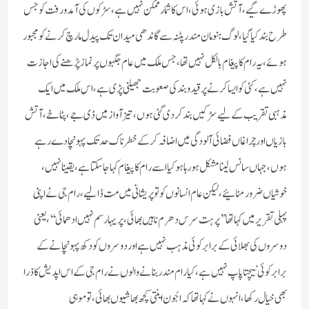
پھوڑے گیے، آتش بازی ہوئی ، اس کا شمار ممکن نہیں ہے، سڑکوں کی آمد ورفت کو جس
طرح بند کیا گیا، لوگ ہنومان مندر پٹنہ سے گاندھی میدان تک پیدل مارچ کرنے کو مجبور
ہوئے، یہ رام کا پیغام بالکل نہیں تھا، جس ملک میں عام جگہوں پر نماز پڑھنے کی اجازت
نہیں ہے، کئی کو ایسا کرنے پر قید وبند کی صعوبت جھیلنی پڑی ہے ، اس ملک میں ایک
مذہبی تقریب کے لیے سڑکیں بند کر دی گئی ہوں، تیز آواز میں ڈی جے، پٹاخے، آتش
بازیاں اور چراغاں فضائی آلودگی میں اضافہ کرکے خطرناک حد تک پہونچا دے رہے
ہوں، جہاں سانس لینا مشکل ہو رہاہو کیا اسے رام کا پیغام کہا جا سکتا ہے ، یقینا نہیں،
خوشیاں ضرور منائیے، لیکن عام انسانوں کو تو پریشانی میں مت ڈالیے، رام جی نے اپنی
پہلی تقریر میں کہا تھا’’پرہت سرس دھرم ناہیں بھائی، پریہارسم نہیں ادھمائی‘‘،یعنی
دوسروں کی بھلائی کے برابر کوئی مذہب نہیں ہے اور دوسروں کو دکھ پہونچانے کے
برابر کوئی نیچتا پاپ نہیں ہے، کیا رام مندر بنانے والوں نے رام جی کے اس اپدیش کاذرا
بھی خیال رکھا، انہوں نے کہا تھا کہ اجُون اینتی کچھ بھاشیوں بھائی، تو موہی