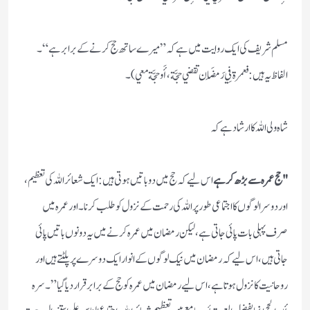
مسلم شریف کی ایک روایت میں ہے کہ ” میرے ساتھ حج کرنے کے برابر ہے“۔
الفاظ یہ ہیں:فعمرة فِي رَمَضَان تقضي حجَّة، أَو حجَّة معي)۔
شاہ ولی اللہ کا ارشاد ہے کہ
"حج عمرہ سے بڑھ کر ہے
اس لیے کہ حج میں دو باتیں ہوتی ہیں: ایک شعائر اللہ کی تعظیم،
اور دوسرا لوگوں کا اجتماعی طور پر اللہ کی رحمت کے نزول کو طلب کرنا۔ اور عمرہ میں
صرف پہلی بات پائی جاتی ہے، لیکن رمضان میں عمرہ کرنے میں یہ دونوں باتیں پائی
جاتی ہیں، اس لیے کہ رمضان میں نیک لوگوں کے انوار ایک دوسرے پر پلٹتے ہیں اور
روحانیت کا نزول ہوتا ہے، اس لیے رمضان میں عمرہ کو حج کے برابر قرار دیاگیا”۔ سره