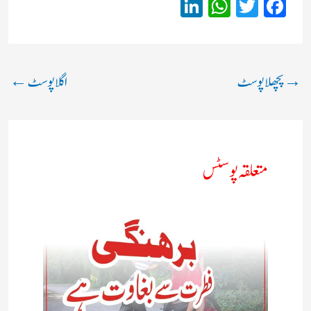
Li
W
T
Fa
nk
ha
wi
ce
ed
ts
tte
bo
In
A
r
ok
→
پچھلا پوسٹ
اگلا پوسٹ
←
pp
متعلقہ پوسٹس