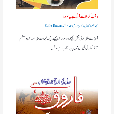
دشتِ کربلا سے آتی ہے یہ صدا
/
/ از
ایک تبصرہ چھوڑیں
دین و شریعت
Saile Rawan
آج سے یہی کوئی تقریباً چودہ سو برس پہلے ایک نہایت ہی مقدس و معظم
قافلہ مکہ کی گلیوں میں پا بہ رکاب ہے، جس…