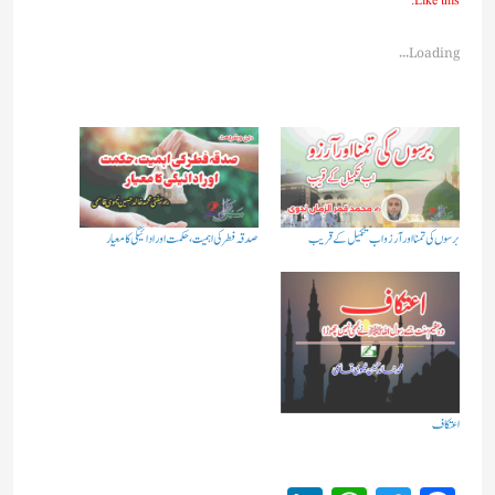
Like this:
Loading...
برسوں کی تمنا اور آرزو اب تکمیل کے قریب
صدقہ فطر کی اہمیت ،حکمت اور ادائیگی کا معیار
اعتکاف