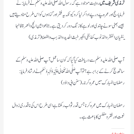
ترمذی شریف میں
روایت موجود ہے کہ رسول اللہ صلی اللہ علیہ وسلم نے فرمایا:نے
فرمایا، حج اورعمر ہ پے در پے ادا کرلیا کرو کیونکہ یہ فقر اورگناہوں کواس طر ح مٹا دیتے ہیں
جیسے بھٹی سونے چا ندی اور لوہے کا زنگ دور کردیتی ہے۔تابعوا بین الحج والعمرۃ فانہما
ینفیان الفقر والذنوب کما ینفی الکیر خبث الحدید والذہب والفضۃ (ترمذی)
آپ صلی اللہ علیہ وسلم سے دریافت کيا گيا کہ کون سا عمل آپ صلی اللہ علیہ وسلم کے
ساتھ حج کرنے کے برابر ہے؟ تو آپ صَلَّی اللہُ تَعَالٰی عَلَیْہِ وَاٰلِہٖ وَسَلَّم نے ارشاد فرمایا:
رمضان المبارک ميں عمرہ کرنا۔(سنن ابی داؤد)
رمضان المبارک میں عمرہ کرنا جس قدر ثواب رکھتا ہے اسی طرح اس کی ناقدری زوال
نعمت اور فقر و مفلسی کاباعث ہے۔