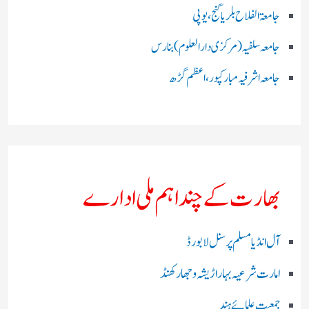
جامعۃ الفلاح بلریاگنج،یوپی
جامعہ سلفیہ(مرکزی دارالعلوم )بنارس
جامعہ اشرفیہ مبارکپور،اعظم گڑھ
بھارت کے چند اہم ملی ادارے
آل انڈیا مسلم پرسنل لا بورڈ
امارت شرعیہ بہار اڑیشہ و جھارکھنڈ
جمعیت علمائے ہند