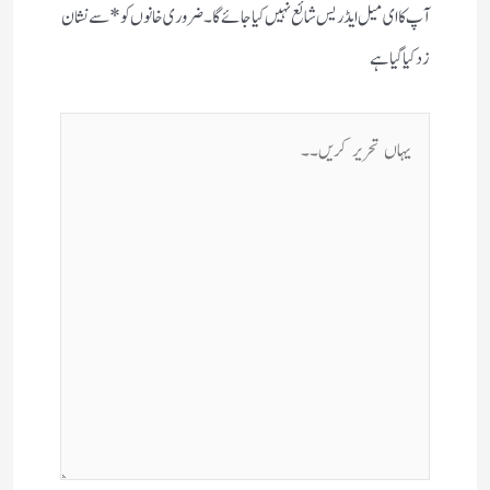
آپ کا ای میل ایڈریس شائع نہیں کیا جائے گا۔
ضروری خانوں کو
*
سے نشان
زد کیا گیا ہے
یہاں
تحریر
کریں۔۔