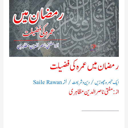
رمضان میں عمرہ کی فضیلت
/
/ از
ایک تبصرہ چھوڑیں
دین و شریعت
Saile Rawan
از: مفتی ناصر الدین مظاہری
_____________