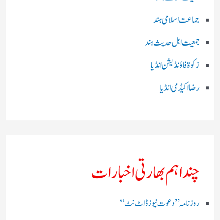
جماعت اسلامی ہند
جمعیت اہل حدیث ہند
زکوۃ فاؤنڈیشن انڈیا
رضا اکیڈمی انڈیا
چند اہم بھارتی اخبارات
روز نامہ ’’ دعوت نیوز ڈاٹ نٹ‘‘