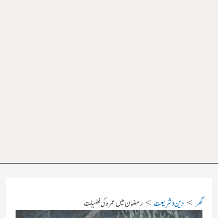
گھر
دین و شریعت
رمضان میں عمرہ کی فضیلت