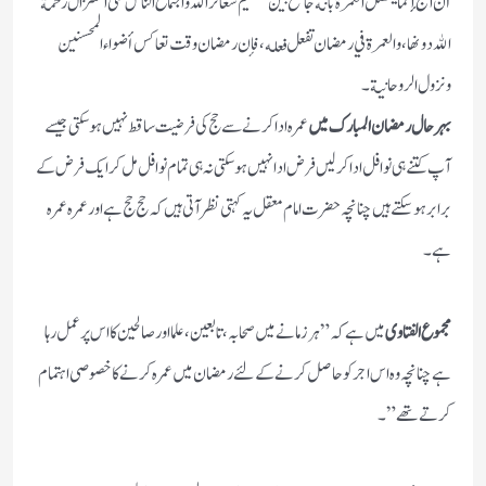
أن الحج إنما يفضل العمرة بأنه جامع بين تعظيم شعائر الله واجتماع الناس على استنزال رحمة
الله دونها، والعمرة في رمضان تفعل فعله، فإن رمضان وقت تعاكس أضواء المحسنين
ونزول الروحانية۔
بہر حال رمضان المبارک میں
عمرہ اداکرنے سے حج کی فرضیت ساقط نہیں ہوسکتی جیسے
آپ کتنے ہی نوافل ادا کر لیں فرض ادا نہیں ہوسکتی نہ ہی تمام نوافل مل کر ایک فرض کے
برابر ہوسکتے ہیں چنانچہ حضرت امام معقل یہ کہتی نظر آتی ہیں کہ حج حج ہے اور عمرہ عمرہ
ہے۔
مجموع الفتاوی
میں ہے کہ” ہر زمانے میں صحابہ ، تابعین ، علما اور صالحین کا اس پر عمل رہا
ہے چنانچہ وہ اس اجر کو حاصل کرنے کے لئے رمضان میں عمرہ کرنے کا خصوصی اہتمام
کرتے تھے”۔