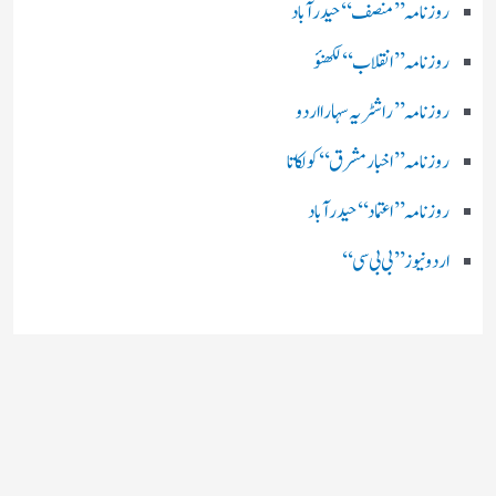
روزنامہ ’’ منصف‘‘ حیدر آباد
روزنامہ ’’ انقلاب‘‘ لکھنؤ
روز نامہ ’’راشٹریہ سہارا اردو
روزنامہ ’’اخبارمشرق‘‘ کولکاتا
روزنامہ ’’اعتماد‘‘ حیدرآباد
اردو نیوز ’’بی بی سی‘‘