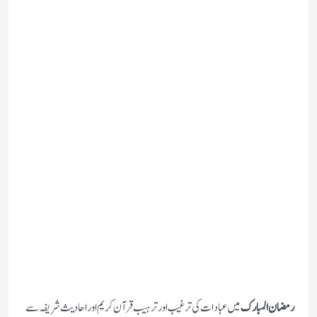
رمضان المبارک
میں عبادات کی ترغیب اور ترہیب قرآن کریم اور احادیث شریفہ سے