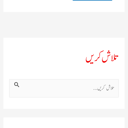
تلاش کریں
ت
ل
ا
ش