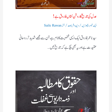
عدل کی تاریخ کا روشن نشاں فاروق ہے!
/
/ از
ایک تبصرہ چھوڑیں
دین و شریعت
Saile Rawan
سیدنا عمر فاروق ایک ایسی شخصیت کا نام ہے جن سے مجھے شدید تر روحانی
عقیدت ہے اور یہ بھی سچ ہے کہ تاریخ میں…