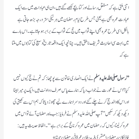
اتنی ملتی ہے کہ مستقل رسالے اور کتابچے لکھے گئے ہیں، ان ہی عبادات میں سے ایک
عبادت عمرہ بھی ہے یعنی جس طرح ایام رمضان میں ہر نیکی ستر درجہ بڑھ جاتی ہے
بالکل اسی طرح عمرہ بھی اپنے ثواب میں حج کے ثواب کے برابر ہوجاتاہے۔ اس بارے
میں بہت سی احادیث شریف ناطق ہیں۔ چنانچہ ایک واقعہ تاریخ وسیع کی کتابوں میں ملتا
ہے کہ
” رسول صلی اللہ علیہ وسلم
نے ایک انصاری خاتون سے پوچھا: کہ تم نے حج کیوں نہیں
کیا؟ اس نے عورت نے جواب دیا کہ ہمارے پاس صرف دو اونٹ ہیں، ایک پر میرا بیٹا
اور اس کا والد حج کرنے چلے گئے اور دوسرا ہمارے لیے چھوڑ دیا تاکہ ہم اس سے کھیتی کی
دیکھ دیکھ کر سکیں” آپ صلی اللہ علیہ وسلم نے فرمایا : جب ماہ رمضان آئے تو اس میں
عمرہ کر لینا، کیوں کہ رمضان میں عمرہ کرنا حج کے برابر ہے“ ۔الفاظ حدیث یہ ہیں:
فإذا كان رمضان اعتمري فيه، فإن عمرة في رمضان حجة»