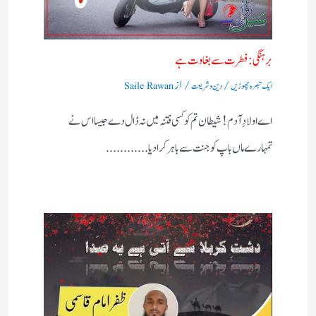
برہنگی : فطرت سے بغاوت ہے
/
/ از
ایک تبصرہ چھوڑیں
دین و شریعت
Saile Rawan
اے اولادِ آدم! شیطان تم کو کسی فتنہ میں نہ ڈال دے جیسا اس نے
تمہارے ماں باپ کو جنت سے باہر کرادیا............