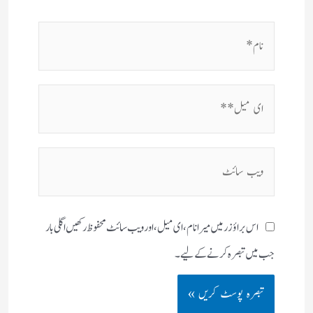
نام*
ای
میل**
ویب
سائٹ
اس براؤزر میں میرا نام، ای میل، اور ویب سائٹ محفوظ رکھیں اگلی بار
جب میں تبصرہ کرنے کےلیے۔