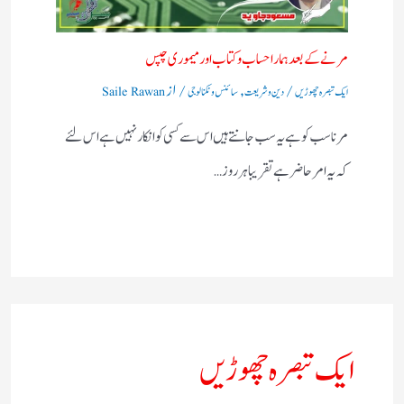
مرنے کے بعد ہمارا حساب وکتاب اور میموری چپس
/
,
/ از
ایک تبصرہ چھوڑیں
دین و شریعت
سائنس و ٹکنالوجی
Saile Rawan
مرنا سب کو ہے یہ سب جانتے ہیں اس سے کسی کو انکار نہیں ہے اس لئے
کہ یہ امر حاضر ہے تقریبا ہر روز…
ایک تبصرہ چھوڑیں