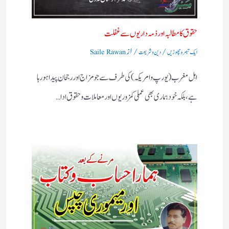
حقوق کا مطالبہ اور ذمہ داریوں سے غفلت
/
/ از
ایک تبصرہ چھوڑیں
دین و شریعت
Saile Rawan
اہل مغرب (یورپ و امریکہ)کی طرف سے جو مزاج اور رجحان پیدا ہورہا
ہے، بلکہ خود ہماری بھی عملی کمزوریوں اور معاملات و حقوق ادا…