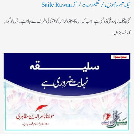
/
/ از
ایک تبصرہ چھوڑیں
تعلیم و تربیت
Saile Rawan
کٹی پتنگ زیادہ ہلتی ڈولتی ہے ، جب کہ اس کا ہلنا ڈولنا اس کو پستی کی طرف لے جاتا ہے۔جن لوگوں
کا رشتہ بڑوں…