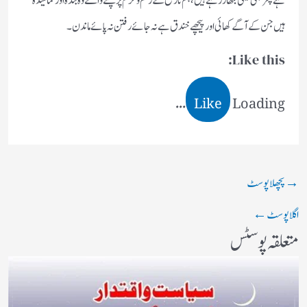
ہے پھر بھی شیخی بگھار رہے ہیں، ہم تاریخ کے رحم و کرم پر پلنے والے وہ بندہ اور نمائیندہ
ہیں جن کے آگے کھائی اور پیچھے خندق ہے نہ جائے رفتن نہ پائے ماندن۔
Like this:
Like
Loading...
→
پچھلا پوسٹ
اگلا پوسٹ
←
متعلقہ پوسٹس