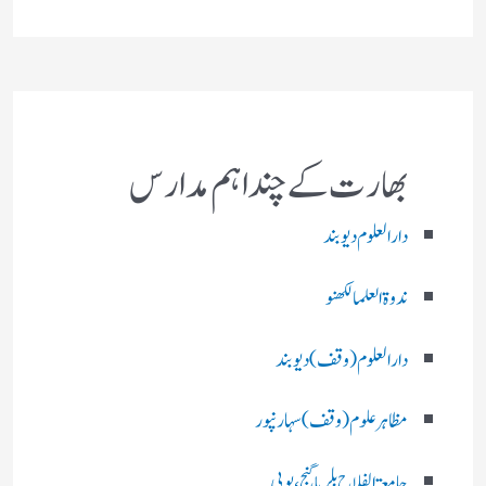
بھارت کے چند اہم مدارس
دارالعلوم دیوبند
ندوۃالعلما لکھنو
دارالعلوم (وقف)دیوبند
مظاہرعلوم (وقف)سہارنپور
جامعۃ الفلاح بلریاگنج،یوپی