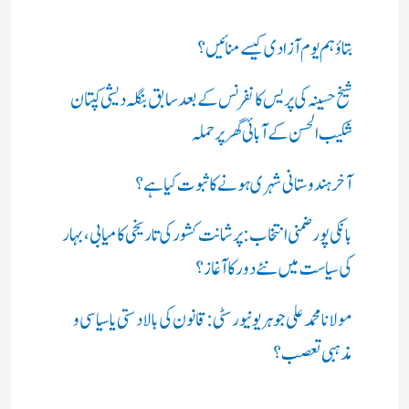
بتاؤ ہم یوم آزادی کیسے منائیں؟
شیخ حسینہ کی پریس کانفرنس کے بعد سابق بنگلہ دیشی کپتان
شکیب الحسن کے آبائی گھر پر حملہ
آخر ہندوستانی شہری ہونے کا ثبوت کیا ہے؟
بانکی پور ضمنی انتخاب: پرشانت کشور کی تاریخی کامیابی، بہار
کی سیاست میں نئے دور کا آغاز؟
مولانا محمد علی جوہر یونیورسٹی: قانون کی بالادستی یا سیاسی و
مذہبی تعصب؟