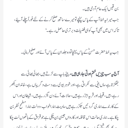
بن قیس ایک عام آدمی ہیں۔
جب میرا یہ خط آپ کے پاس پہنچے تو میرے ساتھ صلح کرنے کے لئے فوراً چلے آئیے،
تاکہ اس میں بھی آپ کو ہی فضیلت و برتری حاصل رہے۔‘
جب یہ خط حضرت حسنؓ کے پاس پہنچا تو وہ جلد ان کے پاس آئے اور صلح فرما لی۔
آج یہ سب چیزیں ختم ہوتی جارہی ہیں،
بیٹے باپ سے لڑتے ہیں، بھائی بھائی سے
جھگڑتاہے،ماں بیٹی سے ٹکراتی ہے، اور شوہر بیوی سے دست وگریباں ہے، خاندان بکھر
رہے، ہیں، قبیلہ اورقریہ اجڑ رہے ہیں، حالات آئے دن بگڑ رہے ہیں، شیطان اور اس
کے کارندے ہماری گردنیں جکڑ رہے ہیں، مادیت ہمارا خواب، دولت ہمارا مطمح نظر بن
چکا ہے۔ ہماری حالت اس قافلہ اور کارواں جیسی بن چکی ہے جو قزاق کے ہاتھوں لٹ چکا