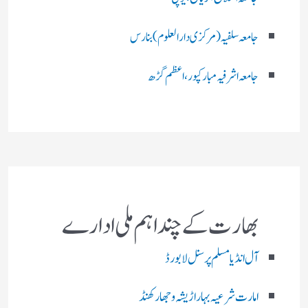
جامعہ سلفیہ(مرکزی دارالعلوم )بنارس
جامعہ اشرفیہ مبارکپور،اعظم گڑھ
بھارت کے چند اہم ملی ادارے
آل انڈیا مسلم پرسنل لا بورڈ
امارت شرعیہ بہار اڑیشہ و جھارکھنڈ