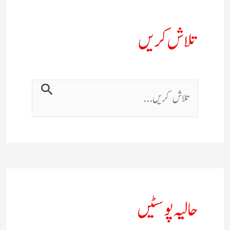
تلاش کریں
حالیہ پوسٹیں