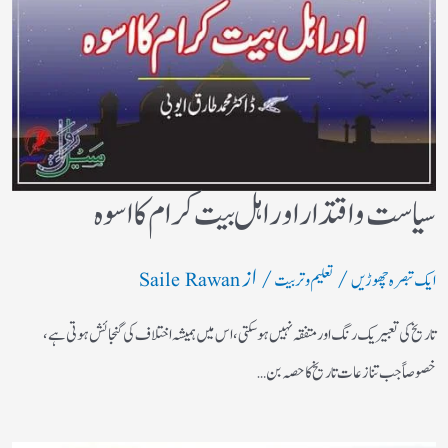
سیاست واقتدار اور اہل بیت کرام کا اسوہ
/
/ از
ایک تبصرہ چھوڑیں
تعلیم و تربیت
Saile Rawan
تاریخ کی تعبیر یک رنگ اور متفقہ نہیں ہو سکتی، اس میں ہمیشہ اختلاف کی گنجائش ہوتی ہے،
خصوصاً‌ جب تنازعات تاریخ کا حصہ بن…