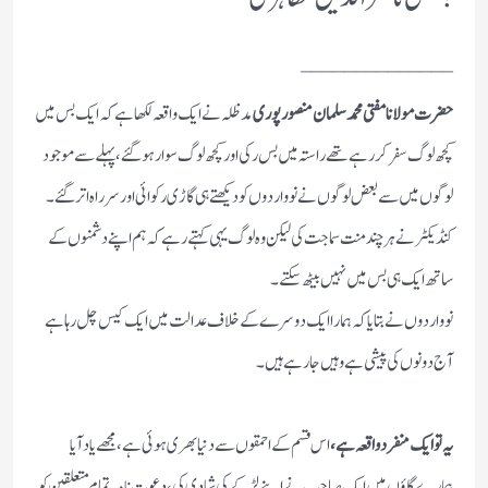
______________
حضرت مولانا مفتی محمد سلمان منصور پوری
مدظلہ نے ایک واقعہ لکھا ہے کہ ایک بس میں
کچھ لوگ سفر کررہے تھے راستہ میں بس رکی اور کچھ لوگ سوار ہوگئے، پہلے سے موجود
لوگوں میں سے بعض لوگوں نے نو واردوں کو دیکھتے ہی گاڑی رکوائی اور سر راہ اترگئے۔
کنڈیکٹر نے ہرچند منت سماجت کی لیکن وہ لوگ یہی کہتے رہے کہ ہم اپنے دشمنوں کے
ساتھ ایک ہی بس میں نہیں بیٹھ سکتے۔
نوواردوں نے بتایا کہ ہمارا ایک دوسرے کے خلاف عدالت میں ایک کیس چل رہا ہے
آج دونوں کی پیشی ہے وہیں جارہے ہیں۔
یہ تو ایک منفرد واقعہ ہے،
اس قسم کے احمقوں سے دنیا بھری ہوئی ہے، مجھے یاد آیا
ہمارے گاؤں میں ایک صاحب نے اپنے لڑکے کی شادی کی، دعوت نامہ تمام متعلقین کو