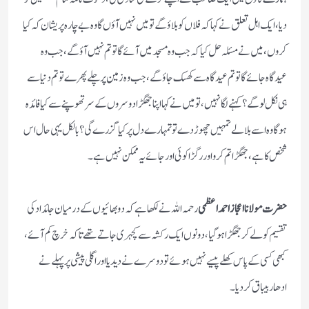
دیا، ایک اہل تعلق نے کہا کہ فلاں کوبلاؤگے تو میں نہیں آؤں گا وہ بے چارہ پریشان کہ کیا
کروں، میں نے مسئلہ حل کیا کہ جب وہ مسجد میں آئے گاتوتم نہیں آؤ گے، جب وہ
عیدگاہ جائے گا تو تم عیدگاہ سے کھسک جاؤ گے، جب وہ زمین پر چلے پھرے توتم دنیا سے
ہی نکل لوگے؟ کہنے لگا نہیں، تو میں نے کہا اپنا جھگڑا دوسروں کے سر تھوپنے سے کیا فائدہ
ہوگا وہ اسے بلالے تمہیں چھوڑ دے تو تمہارے دل پر کیا گزرے گی؟ بالکل یہی حال اس
شخص کاہے، جھگڑا تم کرو اور رگڑا کوئی اور جائے یہ ممکن نہیں ہے۔
حضرت مولانا اعجاز احمد اعظمی
رحمہ اللہ نے لکھا ہے کہ دو بھائیوں کے درمیان جائداد کی
تقسیم کولے کر جھگڑا ہوگیا، دونوں ایک رکشہ سے کچہری جاتے تھے تاکہ خرچ کم آئے،
کبھی کسی کے پاس کھلے پیسے نہیں ہوئے تو دوسرے نے دیدیا اور اگلی پیشی پر پہلے نے
ادھار بیباق کردیا۔