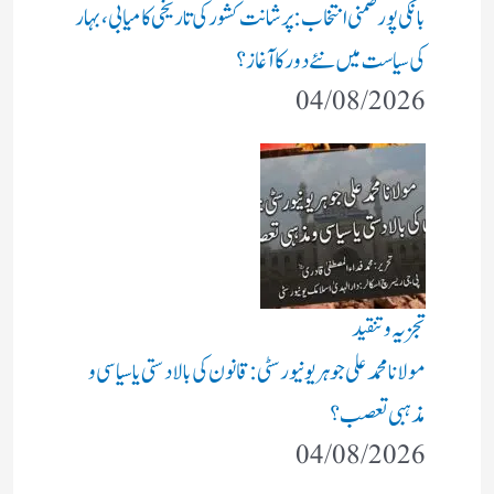
بانکی پور ضمنی انتخاب: پرشانت کشور کی تاریخی کامیابی، بہار
کی سیاست میں نئے دور کا آغاز؟
04/08/2026
تجزیہ و تنقید
مولانا محمد علی جوہر یونیورسٹی: قانون کی بالادستی یا سیاسی و
مذہبی تعصب؟
04/08/2026