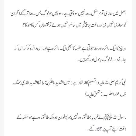
اصل میں ہماری قوم عقل سے نہیں سوچتی ہے، سوچیں جو لوگ بس سے اترگئے اگر ان
کو سواری نہیں ملی اور وقت پر پیشی میں حاضر نہیں ہوئے تو نقصان کس کا ہوگا؟
ہر چیز کا ایک دائرہ اور حد ہوتی ہے غصہ کا ابھی ایک دائرہ ہے اور اس دائرہ کو کراس کر
جانے والے لوگ بزدل اور نکمے ہیں۔
نبی کریم صلی اللہ علیہ والتسلیم کا ارشاد ہے : ليس الشديد بالصُّرَعة، إنما الشديد الذي يملك
نفسه عند الغضب.(متفق عليه)
رسول اللہ ﷺ نے فرمایا: طاقتور وہ نہیں جو پہلوان ہو بلکہ طاقتور وہ ہے جو غصّہ کے
وقت اپنے آپ پر قابو رکھے۔