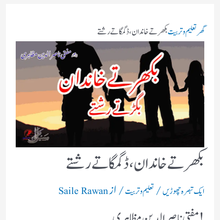
گھر
تعلیم و تربیت
بکھرتے خاندان، ڈگمگاتے رشتے
بکھرتے خاندان، ڈگمگاتے رشتے
/
/ از
ایک تبصرہ چھوڑیں
تعلیم و تربیت
Saile Rawan
! مفتی ناصر الدین مظاہری