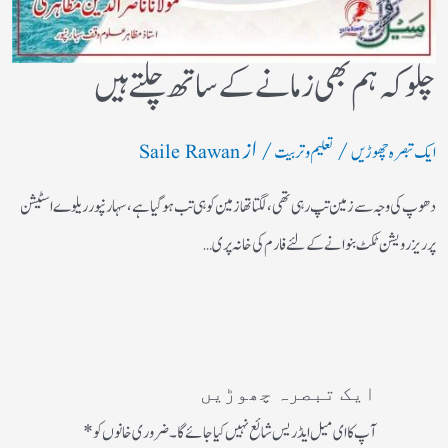
چلو کہ ہم بھی زمانے کے ساتھ چلتے ہیں
/
/ از
ایک تبصرہ چھوڑیں
تعلیم و تربیت
Saile Rawan
دھوپ کی وجہ سے زمین تپ رہی تھی، لگتا تھازمین کوہی تب ہوگیا ہے، سہارنپورریلوے اسٹیشن
پرریزرویشن ٹکٹ بنوانے کے لئے فارم کی خانہ پری…
ایک تبصرہ چھوڑیں
آپ کا ای میل ایڈریس شائع نہیں کیا جائے گا۔
ضروری خانوں کو
*