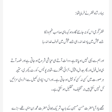
بہادر شاہ ظفر نے فرمایا تھا:
ظفرؔ آدمی اس کو نہ جانئے گا وہ ہو کیسا ہی صاحب فہم و ذکا
جسے عیش میں یاد خدا نہ رہی جسے طیش میں خوف خدا نہ رہا
اور ہم سے یہی نہیں ہوپاتا ہے، دولت آتے ہی عیاشی شروع ہوجاتی ہے اور غصہ آتے
ہی اول فول اور پھرجدال وقتال، لڑائی جھگڑے، تھانہ پولیس، کورٹ کچہری، نتیجہ
ہرصورت میں کسی نہ کسی کو جیل ہوجاتی ہے۔ اور اس دنیاوی کھیل سے اخروی سزائیں
ٹل نہیں سکتی ہیں نہ تخفیف وتقلیل ہوسکتی ہے۔
مجھے یاد آیا حضرت حسن حسین کے باپ شریک بھائی حضرت محمد بن حنفیہ تھے، بڑے