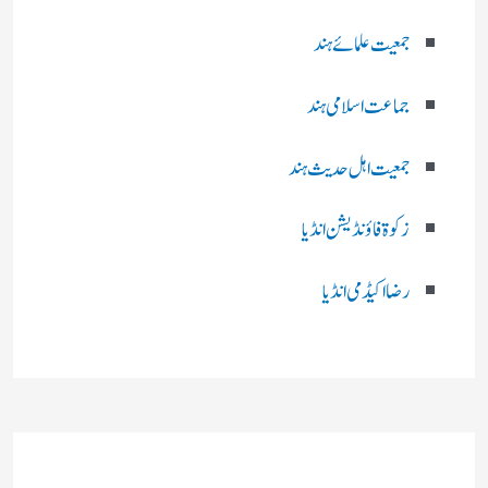
جمعیت علمائے ہند
جماعت اسلامی ہند
جمعیت اہل حدیث ہند
زکوۃ فاؤنڈیشن انڈیا
رضا اکیڈمی انڈیا