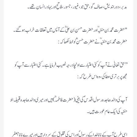
مدبر، دوراندیش، صاف گو، حق جو، غیور، جسور، فاتح اور بہادر انسان تھے۔
"حضرت محمد بن حنفیہؒ اور حضرت حسن بن علیؓ کے آپس میں تعلقات خراب ہوگئے۔
حضرت محمد بن حنفیہؒ نے حضرت حسنؓ کو خط لکھا کہ:
’’حق تعالیٰ نے آپ کو کئی اعتبار سے اونچا درجہ نصیب فرمایا ہے۔ کئی اعتبار سے آپ کو
مجھ پر برتری عطا کی، وہ اس طرح کہ:
آپ کی والدہ ماجدہ رسول اقدسؐ کی بیٹی (حضرت فاطمہؓ) ہیں اور میری والدہ ماجدہ قبیلہ بنو
حنفیہ کی ایک عام عورت ہیں۔
اسی طرح آپ کے نانا خدا کے رسولؐ اور اس کی مخلوق کے سردار ہیں اور میرے نانا جعفر