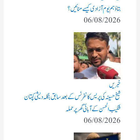
بتاؤ ہم یوم آزادی کیسے منائیں؟
06/08/2026
خبریں
شیخ حسینہ کی پریس کانفرنس کے بعد سابق بنگلہ دیشی کپتان
شکیب الحسن کے آبائی گھر پر حملہ
06/08/2026