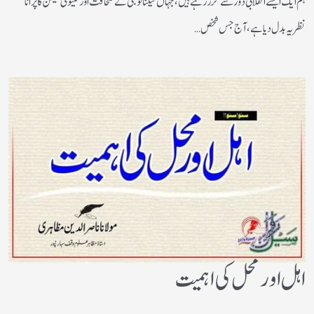
ہم ایک ایسے انقلابی دور سے گزر رہے ہیں، جہاں ٹیکنالوجی نے صحافت اور کمیونی کیشن کا پرانا
نظریہ بدل دیا ہے، آج جس شخص…
اہل اورمحل کی اہمیت