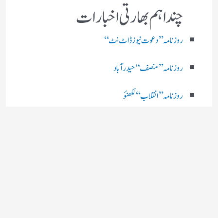
چند اہم بھارتی اخبارات
روز نامہ ’’ دعوت نیوز ڈاٹ نٹ‘‘
روزنامہ ’’ منصف‘‘ حیدر آباد
روزنامہ ’’ انقلاب‘‘ لکھنؤ
روز نامہ ’’راشٹریہ سہارا اردو
روزنامہ ’’اخبارمشرق‘‘ کولکاتا
روزنامہ ’’اعتماد‘‘ حیدرآباد
اردو نیوز ’’بی بی سی‘‘