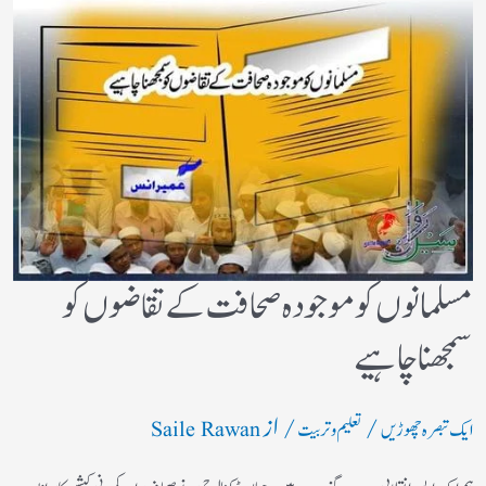
مسلمانوں کو موجودہ صحافت کے تقاضوں کو
سمجھنا چاہیے
/
/ از
ایک تبصرہ چھوڑیں
تعلیم و تربیت
Saile Rawan