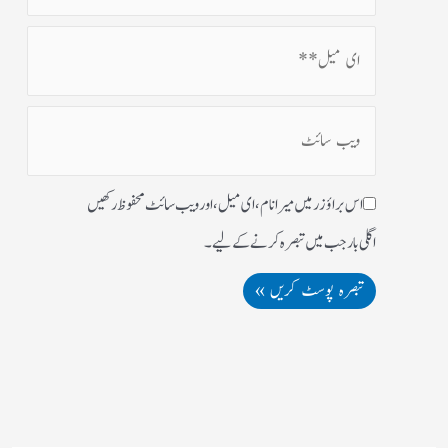
اس براؤزر میں میرا نام، ای میل، اور ویب سائٹ محفوظ رکھیں
اگلی بار جب میں تبصرہ کرنے کےلیے۔