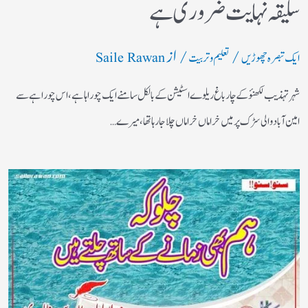
سلیقہ نہایت ضروری ہے
/
/ از
ایک تبصرہ چھوڑیں
تعلیم و تربیت
Saile Rawan
شہر تہذیب لکھنؤکے چارباغ ریلوے اسٹیشن کے بالکل سامنے ایک چوراہا ہے ،اس چوراہے سے
امین آباد والی سڑک پرمیں خراماں خراماں چلاجا رہا تھا،میرے…