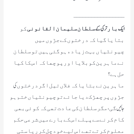
_________________
ایک ﺑﺎﺭ ترکی کے ﺳﻠﻄﺎﻥ ﺳﻠﯿﻤﺎﻥ ﺍﻟﻘﺎﻧﻮﻧﯽ
ﮐﻮ
ﺑﺘﺎﯾﺎ ﮔﯿﺎ ﮐﮧ ﺩﺭﺧﺘﻮﮞ ﮐﮯ ﺟﮍﻭﮞ ﻣﯿﮟ
ﭼﯿﻮﻧﭩﯿﺎﮞ ﺑﮩﺖ ﺯﯾﺎﺩﮦ ﮨﻮ ﮔﺌﯽ ﮨﯿﮟ ﺗﻮ ﺳﻠﻄﺎﻥ
ﻧﮯ ﻣﺎﮨﺮﯾﻦ ﮐﻮ ﺑﻼﯾﺎ ﺍﻭﺭ ﭘﻮﭼﮭﺎ ﮐﮧ ﺍﺱ ﮐﺎ ﮐﯿﺎ
ﺣﻞ ﮨﮯ ؟
ﻣﺎﮨﺮﯾﻦ ﻧﮯ ﺑﺘﺎﯾﺎ ﮐﮧ ﻓﻼﮞ ﺗﯿﻞ ﺍﮔﺮ ﺩﺭﺧﺘﻮﮞ کی
ﺟﮍﻭﮞ ﭘﺮ ﭼﮭﮍﮎ ﺩﯾﺎ ﺟﺎﺋﮯ ﺗﻮ ﭼﯿﻮﻧﭩﯿﺎﮞ ﺧﺘﻢ ﮨﻮ
جائیں ﮔﯽ، ﻣﮕﺮ ﺳﻠﻄﺎﻥ ﮐﯽ ﻋﺎﺩﺕ ﺗﮭﯽ ﮐﮧ ﮐﻮﺋﯽ ﺑﮭﯽ
ﮐﺎﻡ ﮐﺮﻧﮯ ﺳﮯ ﭘﮩﻠﮯ ﺍﺱ ﮐﮯﺑﺎﺭﮮ ﻣﯿﮟ ﺷﺮﻋﯽ ﺣﮑﻢ
ﻣﻌﻠﻮﻡ ﮐﺮﺗﮯ ﺗﮭﮯ ﺍﺱ ﻟﯿﮯ ﺧﻮﺩ ﭼﻞ ﮐﺮ ﺭﯾﺎﺳﺘﯽ