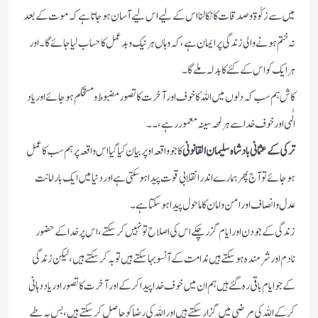
میں سے زکوٰۃ و صدقات کا نکالنا اس کے لیے اس لیے آسان ہوجاتا ہے کہ موت کے بعد
نہ ختم ہونے والی زندگی پر ایمان ہے ،کہ وہاں ہر نیک و بد عمل کا حساب لیا جائے گا ۔ اور
ہر ایک کو اس کے کئے کا بدلہ ملے گا ۔
کاش ہم سب کہ دلوں میں اللہ کا خوف اور آخرت کا تصور مضبوط و مستحکم ہو جائے اور یاد
الٰہی اور خوف خدا سے ہر لمحہ سینہ معمور رہے ، ۔۔
ترکی کے عثمانی بادشاہ سلیمان القانونی
کا جو واقعہ اوپر بیان کیا گیا اس واقعہ پر ہم سب کا عمل
ہو جائے تو آج پھر ہمارے اندر انقلابی قوت پیدا ہوسکتی ہے اور دنیا میں ایک بار امانت
عدل و انصاف اور امن و امان کا ماحول پیدا ہوسکتا ہے ۔
زندگی کے جو دن اور ایام گزر چکے اس کی اصلاح تو نہیں کرسکتے ،اس پر خدا کے حضور
نادم اور شرمندہ ہوسکتے ہیں ندامت کے آنسو بہا سکتے ہیں توبہ کرسکتے ہیں ،لیکن زندگی
کے جو ایام باقی رہ گئے ہیں ہم ان میں خوف خدا پیدا کرکے اور آخرت کا تصور اور یاد دہانی
کرکے اللہ کی مرضی میں گزار سکتے ہیں اور اللہ کی رضا کو حاصل کرسکتے ہیں ، بس یہ طے