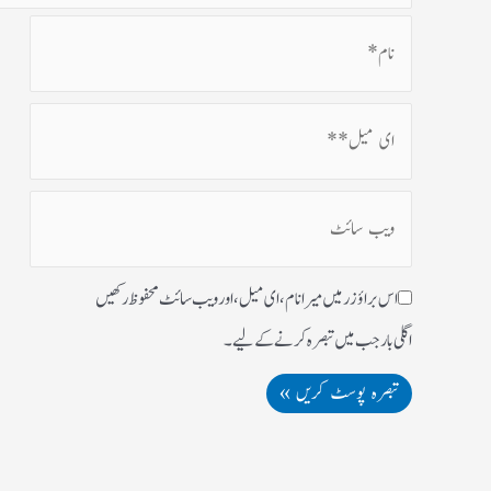
اس براؤزر میں میرا نام، ای میل، اور ویب سائٹ محفوظ رکھیں
اگلی بار جب میں تبصرہ کرنے کےلیے۔