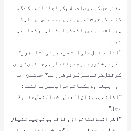
ﻣﻔﺘﯽ ﺟﻦ ﮐﻮ ﺷﯿﺦ ﺍﻻﺳﻼﻡ ﮐﮩﺎ ﺟﺎﺗﺎ ﺗﮭﺎ ﮐﮯ ﮔﮭﺮ
ﮔﺌﮯ ﻣﮕﺮ ﺷﯿﺦ ﮔﮭﺮ ﭘﺮ ﻧﮩﯿﮟ ﺗﮭﮯ ﺍﺱ ﻟﯿﮯ ﺍﯾﮏ
ﭘﯿﻐﺎﻡ ﺷﻌﺮ ﻣﯿﮟ ﻟﮑﮫ ﮐﺮ ﺍﻥ ﮐﮯ ﻟﯿﮯ ﺭﮐﮭﺎ ﺟﻮ ﯾﮧ
ﺗﮭﺎ :
” ﺍﺫﺍ ﺩﺏ ﻧﻤﻞ ﻋﻠﯽ ﺍﻟﺸﺠﺮ ﻓﮭﻞ ﻓﯽ ﻗﺘﻠﮧ ﺿﺮﺭ ؟ "
ﺍﮔﺮ ﺩﺭﺧﺘﻮﮞ ﻣﯿﮟ ﭼﯿﻮﻧﭩﯿﺎﮞ ﮨﻮ ﺟﺎﺋﯿﮟ ﺗﻮ ﺍﻥ
ﮐﻮ ﻗﺘﻞ ﮐﺮﻧﮯ ﻣﯿﮟ ﮐﻮﺋﯽﺿﺮﺭ ﮨﮯ؟ ” ﺟﺐ ﺷﯿﺦ ﺁﯾﺎ
ﺍﻭﺭ ﭘﯿﻐﺎﻡ ﺩﯾﮑﮭﺎ ﺗﻮ ﺟﻮﺍﺏ ﻣﯿﮟ ﯾﮧ ﻟﮑﮭﺎ :
” ﺍﺫﺍ ﻧﺼﺐ ﻣﯿﺰﺍﻥ ﺍﻟﻌﺪﻝ ﺍﺧﺬ ﺍﻟﻨﻤﻞ ﺣﻘﮧ ﺑﻼ
ﻭﺟﻞ "
”
ﺍﮔﺮ ﺍﻧﺼﺎﻑ ﮐﺎ ﺗﺮﺍﺯﻭ ﻗﺎﺋﻢ ﮨﻮ ﺗﻮ ﭼﯿﻮﻧﭩﯿﺎں
ﺻﺮﻑ ﺍﭘﻨﺎ ﺣﻖ ﻟﯿﺘﯽ ﮨﯿﮟ ” ، ﺷﯿﺦ ﻧﮯ ﺍﺷﺎﺭﮦ ﺩﯾﺎ