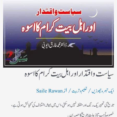
سیاست واقتدار اور اہل بیت کرام کا اسوہ
/
/ از
ایک تبصرہ چھوڑیں
تعلیم و تربیت
Saile Rawan
تاریخ کی تعبیر یک رنگ اور متفقہ نہیں ہو سکتی، اس میں ہمیشہ اختلاف کی گنجائش ہوتی ہے،
خصوصاً‌ جب تنازعات تاریخ کا حصہ بن…