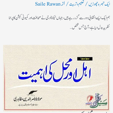
/
/ از
ایک تبصرہ چھوڑیں
تعلیم و تربیت
Saile Rawan
ہم ایک ایسے انقلابی دور سے گزر رہے ہیں، جہاں ٹیکنالوجی نے صحافت اور کمیونی کیشن کا پرانا
نظریہ بدل دیا ہے، آج جس شخص…