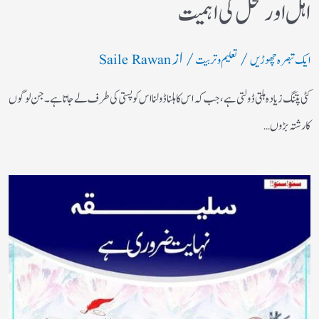
اہل اورمحل کی اہمیت
/
/ از
ایک تبصرہ چھوڑیں
تعلیم و تربیت
Saile Rawan
کٹی پتنگ زیادہ ہلتی ڈولتی ہے ، جب کہ اس کا ہلنا ڈولنا اس کو پستی کی طرف لے جاتا ہے۔جن لوگوں
کا رشتہ بڑوں…