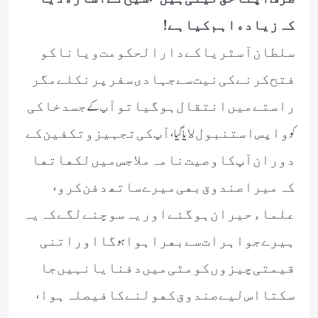
ﮐﮧ ﺯﯾﺎﺩﮦ ﺍﮨﻢ ﮐﯿﺎ ﮨﮯ !
ﺳﻠﻄﺎﻥ ﺁﺳﭩﺮﯾﺎ ﮐﮯ ﺩﺍﺭ ﺍﻟﺤﮑﻮﻣﺖ ﻭﯾﺎﻧﺎ ﮐﻮ
ﻓﺘﺢ ﮐﺮﻧﮯ ﮐﯽ ﻧﯿﺖ ﺳﮯ ﺟﮩﺎﺩﯼ ﺳﻔﺮ ﭘﺮ ﻧﮑﻠﮯ ﻣﮕﺮ
ﺭﺍﺳﺘﮯ ﻣﯿﮟ ﺍﻧﺘﻘﺎﻝ ﮨﻮ ﮔﯿﺎ ﺗﻮ ﺁﭖ کے ﺟﺴﺪ ﺧﺎﮐﯽ
کو ﻭﺍﭘﺲ ﺍﺳﺘﻨﺒﻮﻝ ﻻیا گیا، ﺁﭖ ﮐﯽ ﺗﺠﮩﯿﺰ ﻭ ﺗﮑﻔﯿﻦ ﮐﮯ
ﺩﻭﺭﺍﻥ ﺁﭖ ﮐﺎ ﻭﺻﯿﺖ ﻧﺎﻣﮧ ﻣﻼ ﺟﺲ ﻣﯿﮟ ﻟﮑﮭﺎ ﺗﮭﺎ
ﮐﮧ ﻣﯿﺮﺍ ﺻﻨﺪﻭﻕ ﺑﮭﯽ ﻣﯿﺮﮮ ﺳﺎﺗﮫ ﺩﻓﻦ ﮐﺮﻭ،
ﻋﻠﻤﺎﺀ ﺣﯿﺮﺍﻥ ﮨﻮ ﮔﺌﮯ ﺍﻭﺭ ﯾﮧ ﺳﻮﭼﻨﮯ ﻟﮕﮯ ﮐﮧ ﯾﮧ
ﮨﯿﺮﮮ ﺟﻮﺍﮨﺮﺍﺕ ﺳﮯ ﺑﮭﺮ ﺍ ﮨﻮﺍ ہو ﮔﺎ ﺍﻭﺭ ﺍﺗﻨﯽ
ﻗﯿﻤﺘﯽ ﭼﯿﺰﻭﮞ ﮐﻮ ﻣﭩﯽ ﻣﯿﮟ ﺩﻓﻨﺎﯾﺎ ﻧﮩﯿﮟ ﺟﺎ
ﺳﮑﺘﺎ ﺍﺱ ﻟﯿﮯ ﺻﻨﺪﻭﻕ ﮐﮭﻮﻟﻨﮯ ﮐﺎ ﻓﯿﺼﻠﮧ ﮨﻮﺍ،