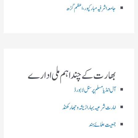
جامعہ اشرفیہ مبارکپور،اعظم گڑھ
بھارت کے چند اہم ملی ادارے
آل انڈیا مسلم پرسنل لا بورڈ
امارت شرعیہ بہار اڑیشہ و جھارکھنڈ
جمعیت علمائے ہند