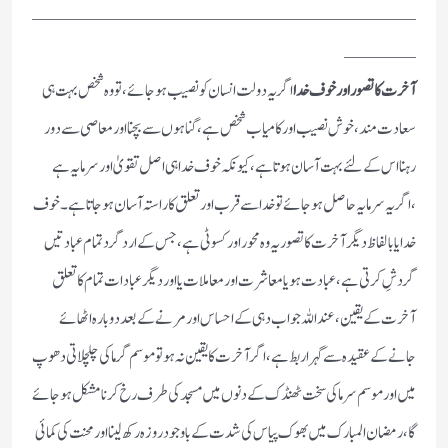
ــــــــــــــــــــــــــــــــ
ــــــ
آخرت کا تصور اور خوف خدا
اگر یہ دولت انسان کو نصیب ہو جائے، تو وہ شخص بہت ہی
سعادت مند، خوش نصیب اور کامیاب شخص ہے ، گناہوں سے بچنا اور معاصی سے دور
رہنا اس کے لئے بہت آسان ہوتا ہے ، کیونکہ خوف خدا ہی اصل تقویٰ اور سرمایہ ہے
،اگر یہ سرمایہ حاصل ہو جائے تو خدا سے قرب اور تعلق کا راستہ آسان ہوجاتا ہے ۔ خوف
خدا یا بالفاظ دیگر آخرت کا تصور یہ وہ محور اور کسوٹی ہے،جس کے اردگرد تمام عبادتیں
گردشِ کرتی ہے ،عبادت ہو یا معاشرت اور معاملات یا اور دیگر عبادات تمام کا تعلق
آخرت کے یقین ،عند اللہ جواب دہی کے احساس اور مرنے کے بعد دوبارہ اٹھائے
جانے کے عقیدہ سے گہرا ربط ہے ، اگر آخرت کا یقین نہ ہو تو موسم گرما کی چلچلاتی دھوپ
میں اور موسم سرما کی سخت ٹھنڈک کے دنوں میں مسجد کی طرف رخ کرنا مشکل ہو جائے
گا ، رمضان المبارک میں بھوک پیاس کی شدت کے باوجود روزہ رکھ لینا اور محنت کی کمائی