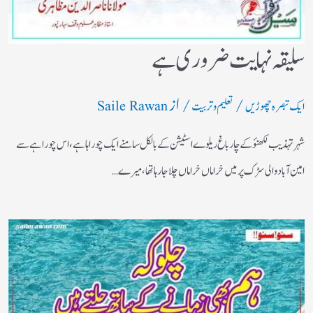
سلیقہ نہایت ضروری ہے
/
/ از
ایک تبصرہ چھوڑیں
تعلیم و تربیت
Saile Rawan
شہر تہذیب لکھنؤکے چارباغ ریلوے اسٹیشن کے بالکل سامنے ایک چوراہا ہے ،اس چوراہے سے
امین آباد والی سڑک پرمیں خراماں خراماں چلاجا رہا تھا،میرے…