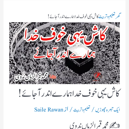
گھر
تعلیم و تربیت
کاش یہی خوف خدا ہمارے اندر آجائے !
کاش یہی خوف خدا ہمارے اندر آجائے !
/
/ از
ایک تبصرہ چھوڑیں
تعلیم و تربیت
Saile Rawan
✍️ محمد قمر الزماں ندوی