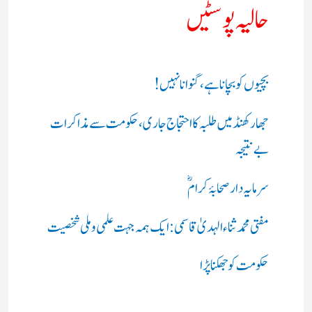
حالیہ پوسٹیں
بچیوں کو بچانا ہے، گنوانا نہیں!
جھارکھنڈ میں طلبہ کا احتجاج جاری، حکومت سے مذاکرات
بے نتیجہ
سرمایہ دار صحابۂ کرامؓ
مفتی محمد ثناء الہدیٰ قاسمی: ایک ہمہ جہت علمی و ملی شخصیت
حکومت کو جھکنا پڑا