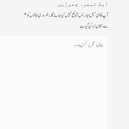
ایک تبصرہ چھوڑیں
آپ کا ای میل ایڈریس شائع نہیں کیا جائے گا۔
ضروری خانوں کو
*
سے نشان زد کیا گیا ہے