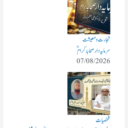
تجارت و معیشت
سرمایہ دار صحابۂ کرامؓ
07/08/2026
شخصیات