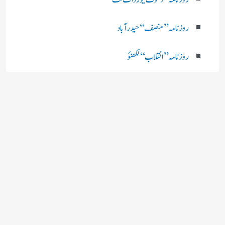
روزنامہ ’’ منصف‘‘ حیدر آباد
روزنامہ ’’ انقلاب‘‘ لکھنؤ
روز نامہ ’’راشٹریہ سہارا اردو
روزنامہ ’’اخبارمشرق‘‘ کولکاتا
روزنامہ ’’اعتماد‘‘ حیدرآباد
اردو نیوز ’’بی بی سی‘‘