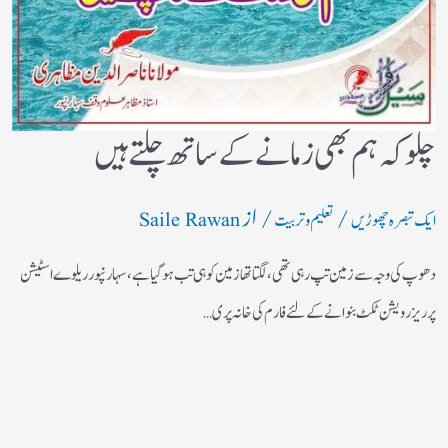
چلو کہ ہم بھی زمانے کے ساتھ چلتے ہیں
/
/ از
ایک تبصرہ چھوڑیں
تعلیم و تربیت
Saile Rawan
دھوپ کی وجہ سے زمین تپ رہی تھی، لگتا تھازمین کوہی تب ہوگیا ہے، سہارنپورریلوے اسٹیشن
پرریزرویشن ٹکٹ بنوانے کے لئے فارم کی خانہ پری…