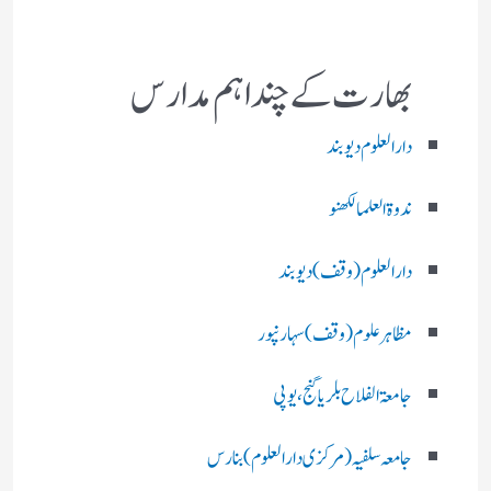
بھارت کے چند اہم مدارس
دارالعلوم دیوبند
ندوۃالعلما لکھنو
دارالعلوم (وقف)دیوبند
مظاہرعلوم (وقف)سہارنپور
جامعۃ الفلاح بلریاگنج،یوپی
جامعہ سلفیہ(مرکزی دارالعلوم )بنارس