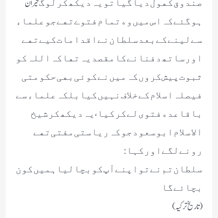
ﺻﻨﺪﻭﻕ ﮐﮭﻮﻝ ﺩﯾﺎ ﮔﯿﺎ ﺗﻮ ﯾﮧ ﺩﯾﮑﮫ ﮐﺮ ﻟﻮﮒ حیران
ﮨﻮ ﮔﺌﮯ ﮐﮧ ﺍﺱ ﻣﯿﮟ ﻭﮦ ﺗﻤﺎﻡ ﻓﺘﻮﮮ ﺗﮭﮯ ﺟﻮ ﻋﻠﻤﺎﺀ
ﺳﮯ ﻟﯿﻨﮯ ﮐﮯ ﺑﻌﺪ ﺳﻠﻄﺎﻥ ﻧﮯﺍﻗﺪﺍﻣﺎﺕ ﮐﯿﮯ ﺗﮭﮯ
ﺍﻭﺭ ﺳﺎﺗﮫ ﺩﻓﻨﺎﻧﮯ ﮐﺎ ﻣﻘﺼﺪ ﯾﮧ ﺗﮭﺎ ﮐﮧ ﺍﻟﻠﮧ ﮐﻮ
ﺛﺒﻮﺕ ﭘﯿﺶ ﮐﺮﻭﮞ ﮐﮧ ﻣﯿﮟ ﻧﮯ ﮐﻮﺋﯽ ﺑﮭﯽ ﺣﮑﻮﻣﺘﯽ
ﻓﯿﺼﻠﮧ ﺍﺳﻼﻡ ﮐﮯ ﺧﻼﻑ ﻧﮩﯿﮟ ﮐﯿﺎ ﺑﻠﮑﮧ ﻋﻠﻤﺎﺀ ﺳﮯ
ﺑﺎﻗﺎﻋﺪﮦ ﻓﺘﻮﯼ ﻟﮯ ﮐﺮ ﮐﯿﺎ ، ﯾﮧ ﺩﯾﮑﮫ ﮐﺮ ﺷﯿﺦ
ﺍﻻﺳﻼﻡ ﺍﺑﻮ ﺳﻌﻮﺩ ﺟﻮ ﮐﮧ ﺭﯾﺎﺳﺘﯽ ﻣﻔﺘﯽ ﺗﮭﮯ
ﺭﻭﻧﮯ ﻟﮕﮯ ﺍﻭﺭ ﮐﮩﺎ :
ﺳﻠﻄﺎﻥ ﺗﻢ ﻧﮯ ﺗﻮ ﺍﭘﻨﮯ ﺁﭖ ﮐﻮ ﺑﭽﺎ ﻟﯿﺎ ﮨﻤﯿﮟ ﮐﻮﻥ
ﺑﭽﺎﺋﮯ ﮔﺎ
(تاریخ ترکیہ)