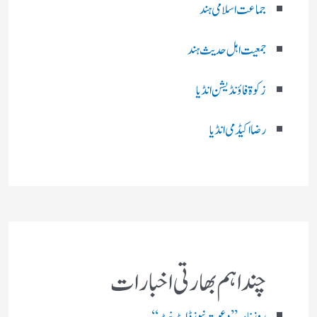
جماعت اسلامی ہند
جمعیت اہل حدیث ہند
زکوۃ فاؤنڈیشن انڈیا
رضا اکیڈمی انڈیا
چند اہم بھارتی اخبارات
روز نامہ ’’ دعوت نیوز ڈاٹ نٹ‘‘