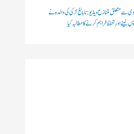
ی سے متعلق متنازع ویڈیو: نابالغ لڑکی کی والدہ نے
س لینے اور تحفظ فراہم کرنے کا مطالبہ کیا