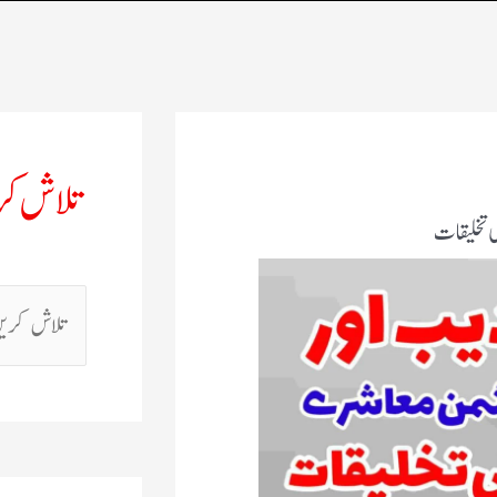
تلاش ک
 تخلیقات