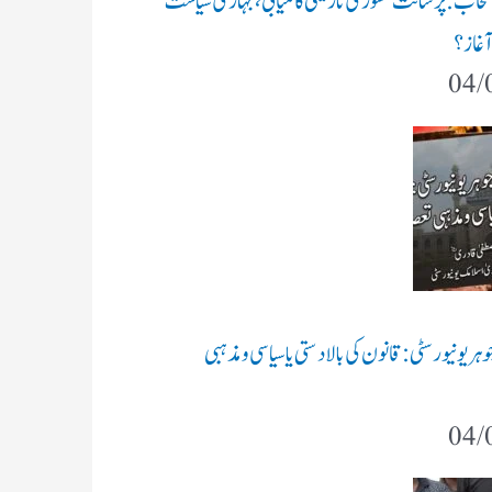
 انتخاب: پرشانت کشور کی تاریخی کامیابی، بہار کی سیاست
 آغاز؟
04/
جوہر یونیورسٹی: قانون کی بالادستی یا سیاسی و مذہبی
04/