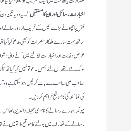
صدارت یا نظامت میں ایک تقریب کا انعقاد کیا گیا تھا 
اخبارات رسائل اور ان کا مستقبل
"۔یہ دو یا تین دن
تقریبا چھوٹے بڑے تیس کے قریب اردو رسالے اور
ساتھ بہت سارے قلمکار حضرات کو بھی مدعو کیا گیا تھا
غرض و غایت اور اخبارات نکالنے میں آنے والی دشوا
لوگ نئے تھے اس لئے ہمیں مدعو تو نہیں کیا گیا تھا ل
صاحب علی صاحب سے بات کر لیں، ہو سکتا ہے وہ آپ
کی نمائندگی کا موقع فراہم کردیں ۔
چونکہ ہمارے رسالے کا نام ہی صحیفہ والدین تھا اس 
رسالے کے تعارف میں بولنے کا موقع ملا تو میں نے ل