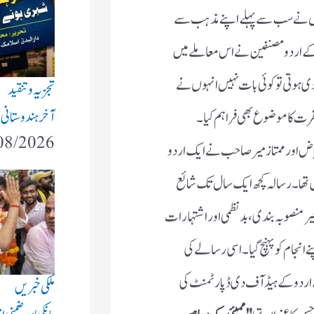
بوں نے سب سے پہلے اپنے مذہب سے
 اردو مصنفین نے اس معاملے میں
ی ہوتی تو کوئی بات نہیں انہوں نے
تجزیہ و تنقید
آخر ہندوستانی
فرت کا موضوع بھی فراہم کیا ۔
08/2026
یاض اور ممتاز میر صاحب نے ایک اردو
ل تھا ۔رسالہ کچھ ایک سال تک شائع
غیر منصوبہ بندی، بدنظمی اور اشتہارات
 انجام کو پہنچ گیا ۔اسی رسالے کی
اردو کے ہیڈ آف دی ڈپارٹمنٹ کی
ملکی خبریں