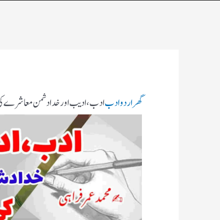
گھر
اردو ادب
ادب، ادیب اور خدا دشمن معاشرے کی