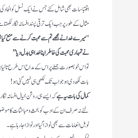
اقتباسات بھی شامل کئے جس نے ایک نسل کو الحاد کی 
مثال کے طور پر جب ایک ترقی پسند افسانہ نگار لکھتا ہ
"
میرے خدا نے مجھے تم سے محبت کرنے سے منع کیا ت
نے تمہاری محبت کی خاطر اپنا خدا ہی بدل دیا”
تو اس خوبصورت جملے پر اس کے مداح اس طرح تالیاں 
بات لکھ دی ہو جو اب تک لکھی ہی نہیں گئی ہو !
کمال کی بات یہ ہے
کہ ایسے ہی روشن خیال افسانہ نگا
لئے نہ صرف ان کے ادب کو بحث و مباحثات کا موضوع بنای
نوبل انعامات سے بھی نوازا گیا اور نوازا جارہا ہے ۔