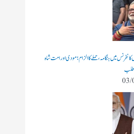
یس کانفرنس میں ہنگامہ، حملے کا الزام؛ مودی اور امت شاہ
 طلب
03/