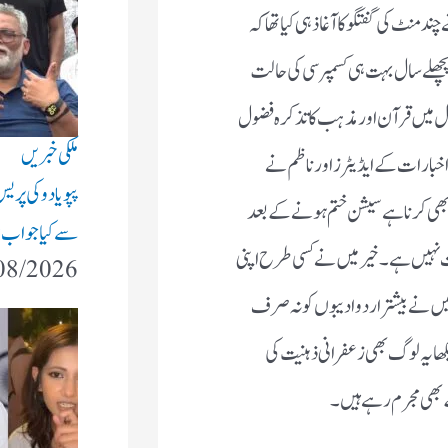
نٹ کی گفتگو کا آغاذ ہی کیا تھا کہ
 پچھلے سال بہت ہی کسمپرسی کی حالت
محفل میں قرآن اور مذہب کا تذکرہ فضول
ملکی خبریں
و اخبارات کے ایڈیٹرز اور ناظم نے
پپو یادو کی پر
 بھی کرنا ہے سیشن ختم ہونے کے بعد
سے کیا جواب
 نہیں ہے ۔خیر میں نے کسی طرح اپنی
08/2026
میں نے بیشتر اردو ادیبوں کو نہ صرف
کھا یہ لوگ بھی زعفرانی ذہنیت کی
بھی مجرم رہے ہیں ۔