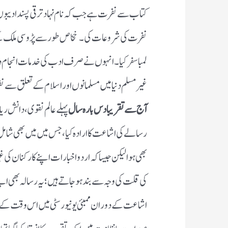
کتاب سے نفرت ہے جب کہ نام نہاد ترقی پسند ادی
نفرت کی شروعات کی ۔خخاص طور سے پڑوسی ملک کے
لمبا سفر کیا ۔انہوں نے صرف ادب کی خدمات انجام د
غیر مسلم دنیا میں مسلمانوں اور اسلام کے تعلق سے ن
آج سے تقریبا دس بارہ سال
پہلے عالم نقوی، دانش ر
رسالے کی اشاعت کا ارادہ کیا، جس میں میں بھی شام
بھی ہوا لیکن جیسا کہ اردو اخبارات اپنے کارکنان کی 
کی قلت کی وجہ سے بند ہو جاتے ہیں؛ یہ رسالہ بھی اپنے
اشاعت کے دوران ممبئی یونیورسٹی میں اس وقت کے 