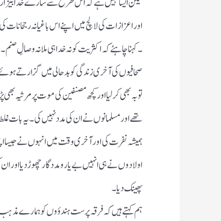
لیکن ایسا نہیں ہے کہ اس طرح سے سارے خدا بیزار ا
اور اعزازات کی لالچ میں اپنے اس باغیانہ رجحانات کی 
۔کہنا چاہئے کہ اکثریت کو نہ خدا ہی ملا نہ وصالِ صنم ۔
صحافیوں کی آخری زندگی کو بدحالی میں گزارتے ہو
توبہ بھی کرلیا اور کچھ مصنفین کی موت پر مرثیہ بھی 
تھے اور مسلمانوں نے ان کی مدد نہیں کی ۔یہ بات غ
ہمیشہ نفرت کی اور آخری وقت میں انہوں نے جیسا اپن
اولادوں نے ہی انہیں بے یارو مددگار چھوڑ دیا اور ان
پھینک دیا ۔
ہم کہتے ہیں کہ فرقہ پرست ہندؤوں کو ہمارے مذہب 