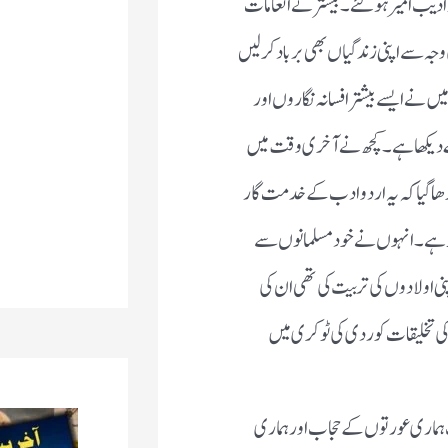
دیب امیر ہو گئے ۔بیشتر نے انعامات
وجہ سے اپنی زندگیاں بھی برباد کر لیں
میں نے ایسے بیشتر افسانہ نگاروں اور
ۓ دیکھا ہے ۔کچھ نے آخری وقت میں
پڑھا گیا کہ یہ اردو ادب کے خدمت گار
لط ہے ۔انہوں نے خود مسلمانوں سے
ی اولادوں کی تربیت کی تھی ان کی
 کی تخلیقات کو ردی کی ٹوکری میں
ہماری عورتوں کے حجاب اور ہماری