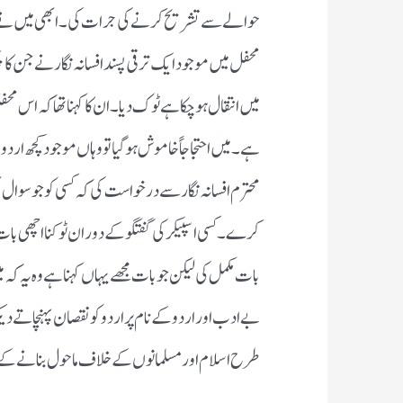
حوالے سے تشریح کرنے کی جرات کی ۔ابھی میں نے چند م
محفل میں موجود ایک ترقی پسند افسانہ نگار نے جن کا
میں انتقال ہو چکا ہے ٹوک دیا ۔ان کا کہنا تھا کہ اس 
ہے ۔میں احتجاجاً خاموش ہو گیا تو وہاں موجود کچھ ارد
محترم افسانہ نگار سے درخواست کی کہ کسی کو جو سوال
کرے۔کسی اسپیکر کی گفتگو کے دوران ٹوکنا اچھی بات
بات مکمل کی لیکن جو بات مجھے یہاں کہنا ہے وہ یہ کہ 
بے ادب اور اردو کے نام پر اردو کو نقصان پہنچاتے دی
طرح اسلام اور مسلمانوں کے خلاف ماحول بنانے کے 