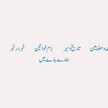
 و مضامین
تاریخ وسیر
بزم خواتین
خبر در خبر
و
ہمارے بارے میں