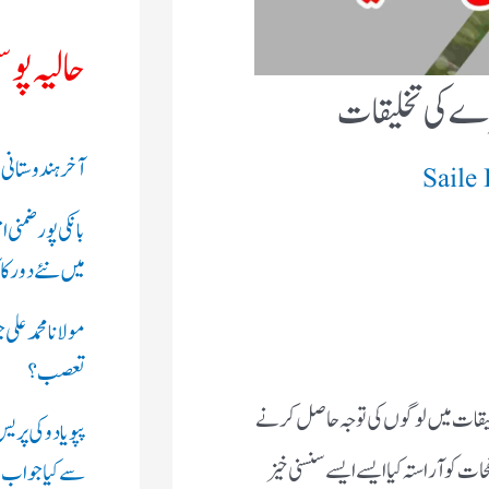
حالیہ پو
ے کی تخلیقات
آخر ہندوستانی
Saile
بانکی پور ضمنی
میں نئے دور کا
مولانا محمد علی 
تعصب؟
لیقات میں لوگوں کی توجہ حاصل کرنے
پپو یادو کی پر
کو آراستہ کیا ایسے ایسے سنسنی خیز
سے کیا جواب