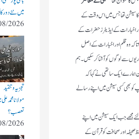
بانکی پور ضمنی
جس کا عنوان تھا
"ممبئی کے معاصر
میں نئے دور کا
 کا سیشن تھا جس میں اس وقت کے
08/2026
 اخبارات کے ایڈیٹرز حضرات کے
 تاکہ وہ قلم اور اخبارات کے اصل
ریوں سے لوگوں کو آشنا کرسکیں ۔ہم
یکن ہمارے ایک ساتھی نے کہا کہ
تجزیہ و تنقید
 کو بھی کسی سیشن میں اپنے رسالے
مولانا محمد علی 
تعصب؟
لئے مجھے جب ایک سیشن میں اپنے
08/2026
فظ صحیفہ اور صحافت کو قرآن کے