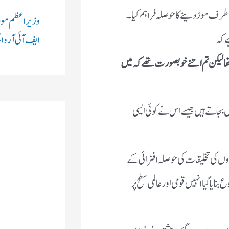
طرف موڑ دینے کا حوصلہ فراہم کیا۔
وزیر اعظم مود
ے کہ
ایف آئی آر واپ
ھا لیکن تم اتنے خوبصورت تھے کہ میں
بجاتے ہیں جیسے اس نے کوئی ایسی
روں کی تخلیقات کی حوصلہ افزائی کے
ا گیا انہیں قومی اور عالمی سطح پر