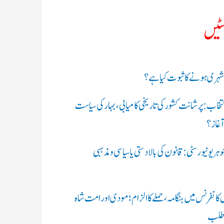
سٹیں
 شہری ہونے کا ثبوت کیا ہے؟
 انتخاب: پرشانت کشور کی تاریخی کامیابی، بہار کی سیاست
 آغاز؟
جوہر یونیورسٹی: قانون کی بالادستی یا سیاسی و مذہبی
یس کانفرنس میں ہنگامہ، حملے کا الزام؛ مودی اور امت شاہ
 طلب