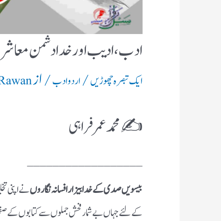
ادب، ادیب اور خدا دشمن معاشر
/
/ از
ایک تبصرہ چھوڑیں
اردو ادب
 Rawan
✍️ محمد عمر فراہی
__________________
بیسویں صدی کے خدا بیزار افسانہ نگاروں
نے اپنی تخ
کے لئے جہاں بے شمار فحش جملوں سے کتابوں کے صفحات 