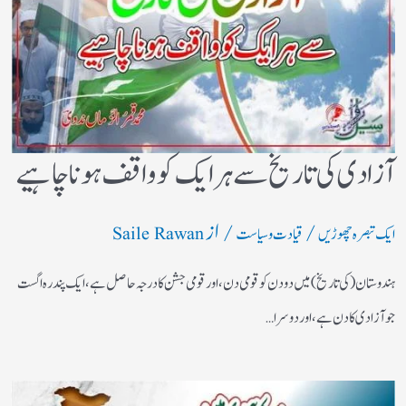
آزادی کی تاریخ سے ہر ایک کو واقف ہونا چاہیے
/
/ از
ایک تبصرہ چھوڑیں
قیادت وسیاست
Saile Rawan
ہندوستان (کی تاریخ) میں دو دن کو قومی دن، اور قومی جشن کا درجہ حاصل ہے،ایک پندرہ اگست
جو آزادی کا دن ہے، اور دوسرا…