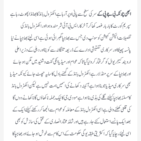
ابھی چونکہ بی جے پی کے
سر کی سطح سے پانی اوپر آرہا ہے الکٹرول بانڈ کا بھانڈا پھوٹ رہا ہے
سپریم کورٹ کا بار بار غصہ کھا کر آخر کار ایس بی آئی شرمندہ ہوا اور الکٹرول بانڈ کی
تفصیلات الیکشن کمیشن کو سونپ دی جس سے بھاجپا گھبرائی ہوئی ہے اسی لیئے بھاجپا نے نیا
پانسہ پھینکا اور سرکاری تفتیشی ادارے کے ذریعہ تلنگانہ سے کویتا اور دہلی کے وزیر اعلی
ارویند کیجریوال کو گرفتار کروایا گیا تاکہ عوام اور میڈیا انکی گفت و شنید میں مگن ہوجائے
اور بھاجپا کے سر پر منڈلا رہےالکٹرول بانڈ کے گھنے بادل کا سایہ چھٹ جائے کیونکہ میڈیا
بھی سرکاری میڈیا جو بنا ہوا ہے آئینہ دکھانے کی اسمیں ہمت نہیں ہےلیکن الکٹرول بانڈ
کا مسلئہ بھاجپا کیلئے گلے کی ہڈی بنا ہوا ہے مودی جی کا نیک جملہ نا کھاؤں گا نا کھانے دوں گا
کی قلعی کھلنے والی ہے اسی الکٹرول بانڈ کے معاملہ کو عوام سے الجھا کر رکھنے کیلئے ایک کے
بعد ایک پانسے استعمال کئے جارہے ہیں اور شائد مختار انصاری کے قتل کی سازش کو بھی
اسی لیئے رچایا گیا کہ اکثریتی طبقہ یوگی حکومت کے اس کام سے خوش ہوجائے اور بھاجپا کا