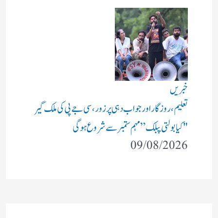
خبریں
تعلیم، روزگار اور جواب دہی پر زور، سی جے پی کی ملک گیر
"کیا بولتی پبلک” مہم ستمبر سے شروع ہوگی
09/08/2026