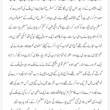
ایک مثالوں کے ذریعہ ہم یہ قیاس لگاسکتے کہ کسطرح فسطائیت اس ملک کی جمہوریت کو
معدوم کررہی ہے آئین مخالف فیصلے لے رہی ہے اور کسطرح اس ملک کے مسلمانوں اور
مسلم سیاسی قیادت کو کمزور کررہی ہے تاکہ انکی شبیہ کو ختم کردیا جائے یا مسلم سیاست کے
نام کو مٹادیا جائے یہ وہی سیاست ہے جسکا عہد ایک سو سال پہلے لیا گیا تھا جسکی تعبیریں اور
خواب سجائے گئے تھے آج اسی خواب کو پورا کرنے کیلئے مسلمان مکت بھارت بنانے کی
مہم تیزی سے جاری ہے وہ دستور جو تمام مذاہب کی بھر پور عکاسی کرتا ہے وہ سیکولرزم جو
ایک عرصہ سے مندر مسجد ہندو مسلم قومی یکجہتی کے تانے بانے ملک اور بیرونی ملک کے
گوشے گوشے تک مشہور تھے وہ آج ماند پڑگئے ہیں وہ بین مذاہب تہوار جو ایکدوسرے کی
خوشیوں میں شریک ہوا کرتے تھے وہ سب نفرت میں بدل گئے ہیں جس عزت کی نگاہ
سے ایکدوسرے مذاہب کا احترام کیا جاتا تھا وہ بھارت ایک ماضی بن کر رہ گیا ہے ملک کی
ایک ایسی تصویر بنادی گئی جسمیں پورے بھارتی سماج کو منقسم کرکے رکھ دیا ہےجبکہ