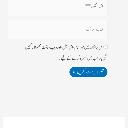
اس براؤزر میں میرا نام، ای میل، اور ویب سائٹ محفوظ رکھیں
اگلی بار جب میں تبصرہ کرنے کےلیے۔