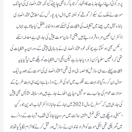
پر ہر کوئی اپنے اپنے جذبات کا اظہار کرتا رہا کرنا بھی چاہیئے کیونکہ مختار انصاری کی اچانک
موت نے ملک کے سیکولر گوشے کو سکتہ میں ڈال دیا رپورٹس کے مطابق مختار انصاری
بانڈہ جیل میں سینے میں تکلیف کی شکایت کی جسکے بعد دواخانہ منتقل کیا جاتا ہے جہاں
ڈاکٹرس انھیں مردہ قرار دیتے ہیں جتنی آسان موت پیش کی جارہی ہے معاملہ اسکے
برعکس بھی ہوسکتا ہے چونکہ خود مختار انصاری نے بارہا اپنی پیشی کے دوران یہ شکایات کی
تھی کہ انھیں سلو پائزن زہر دیا جارہا ہے لیکن انکی اس شکایات کو ہلکے میں لیا گیا یا یہ
شکایت پہلے سے ہی سازش کا حصہ بنی ہوئی تھی؟ مختار انصاری کی موت کے بعد یہ ایک
سوال بن کر رہ گیا جو بہت سے قلوب میں لہو کی طرح دوڑ رہا ہے ایسے ہی بہت طرح کے
سوالات عوام کی جانب سے سوشیل میڈیا پر اٹھائے جارہے ہیں اور سابقہ مثالیں بھی پیش
کی جارہی ہیں کہ کسطرح سال 2021 میں بہار کے جانباز ڈاکٹر شہاب الدین جو رکن
اسمبلی رہ چکے ہیں جنکی نعش مشتبہ حالت میں مردہ پایا جانا کئی شک و شبہات کے دائرے
میں گھر چکی تھی جنکی موت کو افراد خاندان نے سازش اور قتل کرنے کا الزام لگایا گیا تھا جو