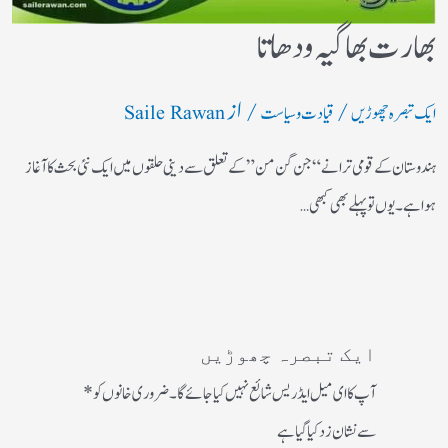
بھارت بھاگیہ ودھاتا
/
/ از
ایک تبصرہ چھوڑیں
قیادت وسیاست
Saile Rawan
ہندوستان کے قومی ترانے “جن گن من” کے تعلق سے دینی حلقوں میں ایک نئی بحث کا آغاز
ہوا ہے۔ یوں تو پہلے بھی کبھی…
ایک تبصرہ چھوڑیں
آپ کا ای میل ایڈریس شائع نہیں کیا جائے گا۔
ضروری خانوں کو
*
سے نشان زد کیا گیا ہے