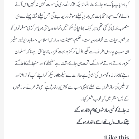
کیا ہوا پاپ پاک ہوجائے ہمارا تو ماننا ہیکہ مختار انصاری کی موت کہیں نہ کہیں اس آنے
والے لوک سبھا انتخابات میں بھاجپا کیلئے موثر ذریعہ بنے گی جس کیلئے شائد پہلے سے ہی
منصوبہ بندی کی گئی تھی بہر کیف بھاجپائی حکومتیں خواہ وہ ریاستی ہو یا مرکزی مسلمانوں کو
ہر شعبہ حیات سے خواہ وہ سیاست،تعلیم، معیشت ،مدارس اسلامیہ، مساجد، یونیورسٹیز
ان سب پر چاروں طرف سے گھیرا ڈال کر کمزور بہت کمزور بنانا چاہتی ہے تاکہ مسلمان
کمزور ہوتے ہوتے خود انکے ماتحت بن جائے وقت ہے سنبھلنے کا اور سنبھالنے کا جاگتے
رہنے کا جو زندہ قوموں کی نشانی ہے حالات سے سیکھنا اور سیکھ کر اپنے آپ کو تراشنااور
مخالفین کی سازشوں سے نمٹنے کا یہی سب سے بہترین دفاع ہے کسی شاعر نے سازشوں
کے پس منظر میں کیا خوب شعر کہا۔
نہ جانے کونسی سازشوں کا ہم شکار ہوگئے
جتنے صاف دل تھے اتنے داغدار ہوگئے
Like this: