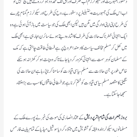
دستور جمہوریت اور سیکولرزم اب صرف اوراق تک محدود ہوکررہ گئے ہیں سچ کہیں تو
اب اس ملک کی جمہوریت وینٹیلیٹر پر دستور بے روح کی طرح اور سیکولرزم گمنام چہرے
کی طرح اپنی اپنی اوارگی میں مگن ہیں لیکن ابھی ملک کی جو سیاست میں باڑ آئی ہوئی ہے وہ
ایک انتہائی خطرناک حالات کی طرف کا اشارہ دیتے ہوئے سائرن بجارہی ہے ابھی ملک
میں کھل کر مسلم مخالف سیاست کا دھندا عروج پر ہے فسطائی طاقت چاہتی ہے کہ مک
کے مسلمان کو ہر سمت سے انتہائی کمزور کردیا جائے تاکہ وہ چت ہوکر کھڑا نہ ہوسکے
خاص طور پر جن حالات سے مسلم سیاسی قیادت کو سامنا کرنا پڑ رہا ہے ان حالات کی
سنگینی کا مقصد مسلم سیاسی قیادت کو ختم کرنا ہے جو فسطائی طاقتوں کا سب سے بڑا منشاء
سمجھا جاسکتا ہے۔
بروز جمعرات کی شام اترپردیش
کے مختار انصاری کی موت کی خبر نے پورے ملک کے
مسلمانوں و سیکولر ہندو طبقہ کو تشویش میں مبتلاء کردیا سوشیل میڈیا کے تمام پلیٹ فارمس