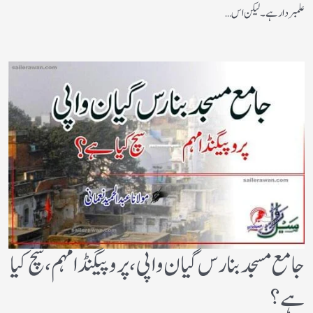
علمبردار ہے ۔ لیکن اس…
جامع مسجد بنارس گیان واپی، پروپیگنڈا مہم، سچ کیا
ہے؟