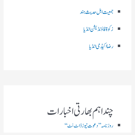
جمعیت اہل حدیث ہند
زکوۃ فاؤنڈیشن انڈیا
رضا اکیڈمی انڈیا
چند اہم بھارتی اخبارات
روز نامہ ’’ دعوت نیوز ڈاٹ نٹ‘‘