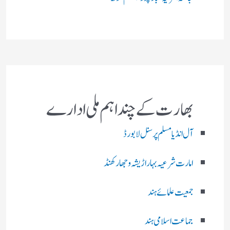
بھارت کے چند اہم ملی ادارے
آل انڈیا مسلم پرسنل لا بورڈ
امارت شرعیہ بہار اڑیشہ و جھارکھنڈ
جمعیت علمائے ہند
جماعت اسلامی ہند