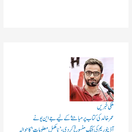
ملکی خبریں
عمر خالد کی کتاب پر مباحثے کے لیے جے این یو نے
آڈیٹوریم کی بکنگ منسوخ کردی، ’نامکمل معلومات‘ کا حوالہ