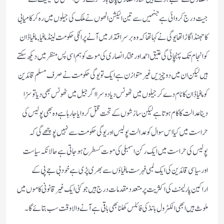
جیت درج کروائی ہے جنمیں سے تین الیکشن انھوں نے ملک کی جیلوں میں رہ کر کامیابی
کا جھنڈا گاڑا تھا یوگی نے کہا تھا کہ وہ برسر اقتدار میں آنے پر انکی حکومت لینڈ مافیا, مافیا ڈان
کو انجام تک پہنچائی گی عتیق احمد اور مختار انصاری کی موت کو ہم اسی پس منظر میں دیکھ سکتے
ہیں لیکن ان میں دو چیزیں غیر متوازن ہے ایک تو یوگی حکومت نے صرف مسلم قائدین
کو مافیا ڈان کا نام دے کر جیلوں میں ٹھونس دیا دوسرا اگر جیل میں ٹھونس بھی دیا تو سزا
دینا عدالت کا کام ہوتا ہے لیکن سازشوں کے تحت قتل کروایا جارہا ہے وہ بھی پولیس کی
حراست میں کیا اس سوال کو عدالت پولیس اور یوگی حکومت سے نہیں پوچھے گی کہ
پولیس کی حراست میں ایک رکن اسمبلی کی موت کسطرح ہوجاتی ہے حالانکہ سیاست
اور سیاسی قائدین کی ایک لمبی فہرست مافیاؤں سے بھری پڑی ہے خود بی جے پی کے
اراکین پارلیمنٹ کی اکثریت پر متعدد مقدمات درج ہیں جو کئی ایک غیر قانونی کاموں میں
ملوث ہیں ابھی الکٹرول بانڈ کی فائلس کھلنا بھی باقی ہے آنے والا وقت سب بتائے گا۔