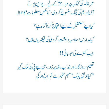
عمر خالد کی کتاب پر مباحثے کے لیے جے این یو نے
آڈیٹوریم کی بکنگ منسوخ کردی، ’نامکمل معلومات‘ کا حوالہ
کیا اپنے مستقبل کے لیے احتجاج کرنا گناہ ہے؟
کیا مدارس اسلامیہ دہشت گردی کی فیکٹریاں ہیں؟
جیب کترے کی مہربانی !!
تعلیم، روزگار اور جواب دہی پر زور، سی جے پی کی ملک گیر
"کیا بولتی پبلک” مہم ستمبر سے شروع ہوگی