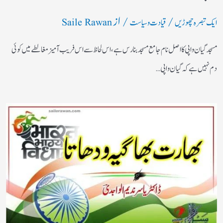
/
/ از
ایک تبصرہ چھوڑیں
قیادت وسیاست
Saile Rawan
مسجد گیان واپی کا اصل نام جامع مسجد بنارس ہے، اس لحاظ سے اس فریب آمیز مغالطے میں کوئی
دم نہیں ہے کہ گیان واپی…