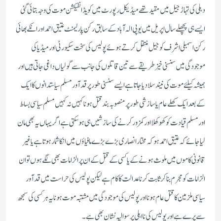
دہلی کی تہاڑ جیل میں مقید تھے میڈیکل رپورٹ میں کویڈ انفیکشن موت کی وجہ بتائی گئی
ایسے ہی پچھلے سال اپریل میں یوپی الہ آباد کے سابق رکن پارلیمنٹ عتیق احمد اور انکے بھائی
رکن اسمبلی اشرف کو جیل منتقل کرتے ہوئے پولیس کی سخت سکیورٹی اور میڈیا کی
موجودگی میں سنسنی خیز طریقے سے تین قاتلوں کی جانب سے گولیاں داغی جاتی ہیں اور
ہمیشہ کیلئے موت کی نیند سلادیا جاتا ہے ایسے سنسنی طور پر قدآور مسلم سیاستدانوں کا ایک
کے بعد ایک کھلے عام یا سازشی طور پر منصوبہ بند قتل ہونا کہیں نہ کہیں مسلم سیاسی بساط
اور مسلم قیادت کو کھوکھلا اورکمزور کرنے کی سازشیں ہی ہوسکتی ہے اگر یہاں یہ بھی مان
لیا جائے کہ عتیق احمد ہو کہ مختار انصاری بڑے بڑے مافیاؤں میں انکا شمار ہوتا ہے یا غیر
قانونی کاموں میں ملوث ہونے کے یا کسی کے قتل کے ان پر الزامات بھی لگے ہوں تو ان
الزامات کو مجرم بناکر ثابت کرنا عدالت کا کام ہے لیکن پولیس کی حراست میں قدآور
سیاسی ملزمین کا قتل عام ہونا اور پولیس کی موجودگی میں مشتبہ موت ہونا یہ ہر کسی کی سمجھ
سے پرے ہے اور پولیس کی نااہلی پر سوالیہ نشان بھی ہے۔