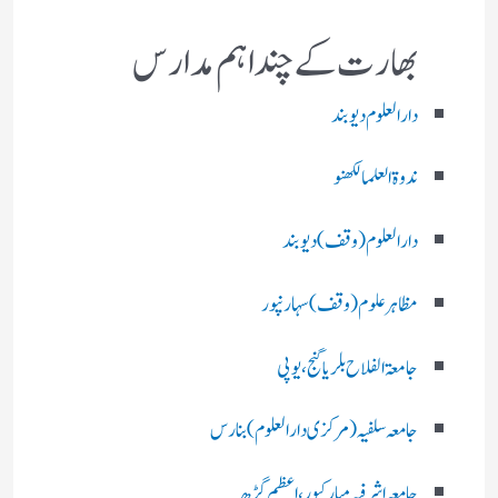
بھارت کے چند اہم مدارس
دارالعلوم دیوبند
ندوۃالعلما لکھنو
دارالعلوم (وقف)دیوبند
مظاہرعلوم (وقف)سہارنپور
جامعۃ الفلاح بلریاگنج،یوپی
جامعہ سلفیہ(مرکزی دارالعلوم )بنارس
جامعہ اشرفیہ مبارکپور،اعظم گڑھ