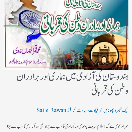
ہندوستان کی آزادی میں ہماری اور برادران
وطن کی قربانی
/
/ از
ایک تبصرہ چھوڑیں
قیادت وسیاست
Saile Rawan
میرا دعوی ہے کہ اسلام حریت پسندی اور آزادی کا سب سے بڑا داعی اور آزادی کا سب سے بڑا