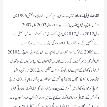
مختار نصاری ایک نڈر اور
قابل سیاستداں رہے انھوں نے اپنا پہلا الیکشن1996 میں
بھوجن سماج پارٹی (بی ایس پی) کے امیدوار اورسال 2002 سال 2007
سال 2012 اور سال 2017 میں یوپی کے غازی آباد کے مئو سے رکن اسمبلی بنے
رہے جسمیں اگلے دو انتخابات آزاد امیدوار کی حیثیت سے لڑے اور کامیاب
رہے 2009کے لوک سبھا انتخابات میں ناکام رہے اس کے بعد بی ایس پی نے 2010
میں انکو مجرمانہ سرگرمیوں کی وجہ سے نکال دیا تھا انھوں نے اپنے بھائیوں کے ساتھ مل
کر قومی ایکتا دل کے نام سے اپنی خود کی جماعت تشکیل دی 2012 میں اترپردیش
قانون ساز اسمبلی کا انتخاب غازی آباد ضلع کے مئو نشست پر قبضہ جمالیا 2017ء میں بی
ایس پی کو قومی ایکتا دل میں ضم کرکے جیت درج کروائی تھی مختار انصاری بھارتی قومی
کانگریس کے ابتدائی صدر احمد انصاری کے پوتے ہیں اور سابق نائب صدر جمہوریہ حامد
انصاری کے بھتیجے ہوتے ہیں مختار انصاری پانچ بار مئو سے رکن اسمبلی کی حیثیت سے