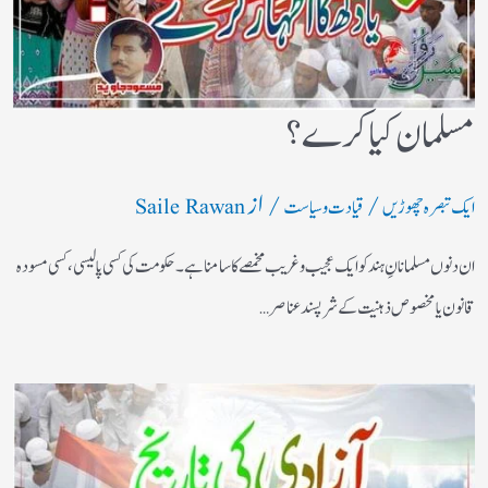
مسلمان کیا کرے؟
/
/ از
ایک تبصرہ چھوڑیں
قیادت وسیاست
Saile Rawan
ان دنوں مسلمانانِ ہند کو ایک عجیب وغریب مخمصے کا سامنا ہے۔ حکومت کی کسی پالیسی، کسی مسودہ
قانون یا مخصوص ذہنیت کے شرپسند عناصر…