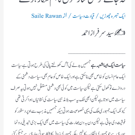
/
/ از
ایک تبصرہ چھوڑیں
قیادت وسیاست
Saile Rawan
✍️ سید سرفراز احمد
___________________
سیاست ایک ایسا شعبہ ہے
جسمیں بدلے کی آگ کھولتے پانی کی طرح ہوتی ہے سیاست
ایک عام انسان کو خاص بھی بنا سکتی ہے اور ایک خاص کو عام بھی،سیاست دشمنی کے
دروازے تو کھول سکتی ہے لیکن سیاست میں کوئی بھی دشمنی مستقل نہیں ہوتی یہ صرف
سیاست میں ہوتا ہے لیکن ابھی تک یہ سب بلا مذہبی سیاست کی نشانیاں ہوا کرتی تھی
کیونکہ ایک جمہوری ملک کی یہی خصوصیت ہوتی ہیکہ جسمیں مذہب سے اوپر دستور کو
فوقیت دی جاتی ہے لیکن دن بہ دن بھارت کی سیاست میں بھی ایک بڑی تبدیلی رونما
ہورہی ہے جو جمہوری انقلاب کا نہیں بلکہ جمہوری زوال کا شکارہوتی جارہی ہے جسکی کئی