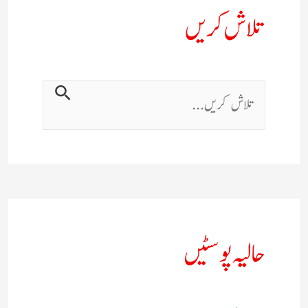
تلاش کریں
حالیہ پوسٹیں