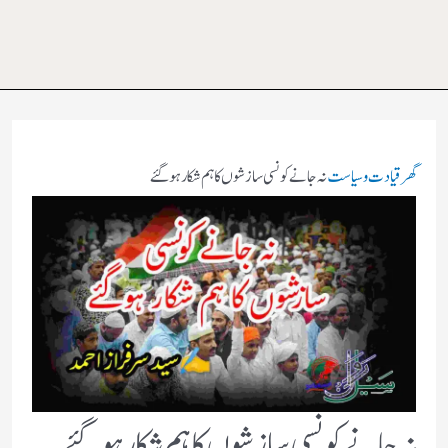
گھر
قیادت وسیاست
نہ جانے کونسی سازشوں کا ہم شکار ہوگئے
نہ جانے کونسی سازشوں کا ہم شکار ہوگئے