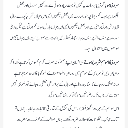
سردی ہو
یا گرمی یا برسات یہ کہیں تو بہت زیادہ ہوتی ہے اور کہیں معتدل اور بعض
جگہوں پر بہت کم ، چنانچہ خود بھارت میں بعض جگہیں ایسی ہیں جہاں تقریباً پورے سال
ہی بارش ہوتی رہتی ہے اور بعض جگہیں ایسی ہیں جہاں بارش بہت کم ہوتی ہے لیکن دہلی
،مدھیہ پردیس، اترپردیس ، بہار ، جھارکھنڈ وغیرہ بہت سے صوبے ایسے ہیں جہاں تینوں
موسموں میں اعتدال ہے۔
سردی کا موسم شروع ہوتے
ہی انسان اپنے جسم کونہ صرف گرم محسوس کرتاہے بلکہ اگر
دھیان دیں تو سردی کے موسم میں دوران وضو اعضائے وضو کو باقاعدہ دھونا پڑتا ہے
ورنہ خشک رہ جانے کا امکان رہتا ہے اور بال کے برابر بھی خشکی رہ جائے تو وضو ہی نہیں
ہوتا ہے اور جب تک وضو نہیں ہوگا تو نماز ہی نہیں ہوگی۔
اس موسم کے حیرت انگیز فوائد اور اس کی تخلیق کے قدرتی عجائبات جاننا چاہتے ہیں تو
کتاب عجائب المخلوقات کامطالعہ ضرور کیجئے۔ یہاں طوالت کے خوف سے حضرت