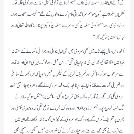
کے آتے ہی بقدر وسعت کوئی لحاف تقسیم کرتا ہے تو کوئی کمبل دیتا ہے اور کوئی جگہ جگہ
لکڑیاں جلواتا ہے ، گویا موسم سرما خیراتی کام کرنے والوں کے لئے ’’غنیمت‘‘ ثابت ہوا۔
ارشاد نبوی ہے: ’’جو کوئی مسلمان کسی دوسرے مسلمان کو کپڑا پہنائے گا، اللہ تعالیٰ اسے
لباس ِجنت پہنائیں گا۔‘‘
آٹھ دس سال پہلے تک میں بھی سردی میں بھی اپنی جوانی اورجولانی دکھانے کے احمقانہ
خبط میں مبتلا تھا، کیونکہ میری خام خیالی تھی کہ اس عمل سے لوگ میری جوانی اور طاقت
سے مرعوب ہوکر ستائش اور تعریف کریں گے لیکن یہ نہیں سوچا کہ اِن جھوٹے ستائشی
اور تعریفی کلمات سے فائدہ کیا ہے، چنانچہ ایک دفعہ سردی نے مجھے دھر دبوچا ، اتنی سخت
سردی لگی کہ گلے نے گلہ کیا ، ناک بہنی شروع ہوگئی، سانس لینا مشکل ہوگیا، بخار نے
الگ حملہ کردیا، پورا جسم لرزہ براندام اور وہ لوگ جن سے توقع تھی کہ وہ میری چستی اور
پھرتی پر تعریف کریں گے یا وہ لوگ جوسردی کے کپڑوں کو مد زائد سمجھتے تھے ان میں
سے ایک نے بھی مجھ سے ملنے اور عیادت کرنے کی ضرورت نہیں سمجھی اور سمجھے بھی