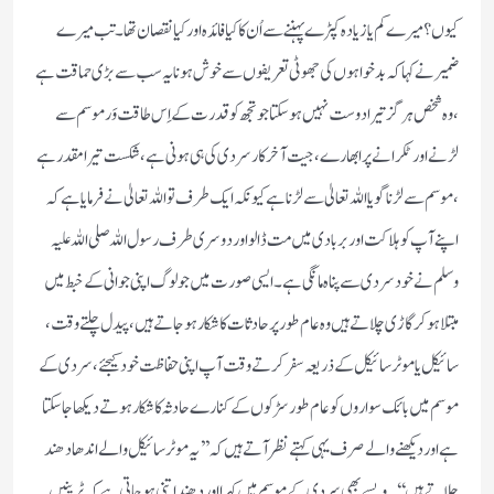
کیوں ؟ میرے کم یا زیادہ کپڑے پہننے سے اُن کاکیافائدہ اور کیا نقصان تھا ۔ تب میرے
ضمیر نے کہا کہ بدخواہوں کی جھوٹی تعریفوں سے خوش ہونا یہ سب سے بڑی حماقت ہے
، وہ شخص ہرگز تیرا دوست نہیں ہوسکتا جو تجھ کو قدرت کے اِس طاقت وَر موسم سے
لڑنے اور ٹکرانے پر ابھارے ، جیت آخرکار سردی کی ہی ہونی ہے ،شکست تیرا مقدر ہے
،موسم سے لڑنا گویا اللہ تعالیٰ سے لڑنا ہے کیونکہ ایک طرف تو اللہ تعالیٰ نے فرمایا ہے کہ
اپنے آپ کو ہلاکت اور بربادی میں مت ڈالو اور دوسری طرف رسول اللہ صلی اللہ علیہ
وسلم نے خود سردی سے پناہ مانگی ہے ۔ایسی صورت میں جو لوگ اپنی جوانی کے خبط میں
مبتلا ہوکر گاڑی چلاتے ہیں وہ عام طور پر حادثات کا شکار ہوجاتے ہیں ، پیدل چلتے وقت،
سائیکل یاموٹر سائیکل کے ذریعہ سفر کرتے وقت آپ اپنی حفاظت خود کیجئے ، سردی کے
موسم میں بائک سواروں کوعام طور سڑکوں کے کنارے حادثہ کا شکار ہوتے دیکھا جاسکتا
ہے اور دیکھنے والے صرف یہی کہتے نظرآتے ہیں کہ ’’یہ موٹر سائیکل والے اندھا دھند
چلاتے ہیں‘‘۔ویسے بھی سردی کے موسم میں کہرا اور دھند اتنی ہوجاتی ہے کہ ٹرینیں