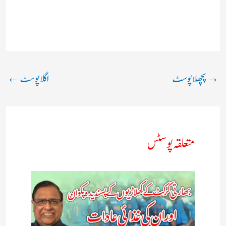
→
پچھلا پوسٹ
اگلا پوسٹ
←
متعلقہ پوسٹس