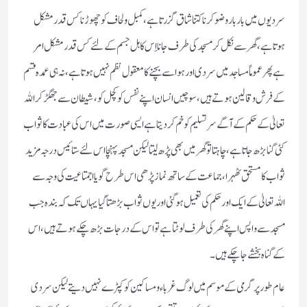
سردیوں میں باربار وضوکرنا کتنا شاق گزرتا ہے ،کمبل ولحاف کو چھوڑنا کس قدر مشکل
ہوتا ہے ، گھر سے نکل کر مسجد کی طرف جانا اِس کاہل جسم کے لئے کس قدر مشکل امر
ہے پھر عموماً مساجد میں سردی اور ہوا سے بچنے کامعقول نظم نہیں ہوتا ہے ،نہ ہی عمدہ قسم
کے فرش وقالین ہوتے ہیں ،سوچیں انسان اپنے نفس کو کچل کو،شیطان سے جھگڑ کر اللہ
تعالیٰ کے حکم کے آگے سر تسلیم کو خم کردیتا ہے ایسی صورت میں اس کی عبادت کا ثواب
کئی گنا بڑھ جاتا ہے ،چاہتا تو گھر میں بھی پڑھ لیتا لیکن مسجد پہنچا اس لئے ستائیس درجہ مزید
ثواب کامستحق ٹھہرا، جماعت کے ساتھ نماز پڑھی اس طرح گویا اجمتاعیت کی وجہ سے
اللہ تعالیٰ کے ایک اور حکم کی تعمیل ہوگئی اور یوں ثواب بڑھتا گیا یہاں تک کہ بندہ جب
مسجد سے واپس اپنے گھر کی طرف لوٹتا ہے تو اس کے درجات بڑھ چکے ہوتے ہیں،اس
کے گناہ بخشے جاچکے ہیں ۔
عام طورپر گرمی کے موسم میں لوگ غرباء ومساکین کوکپڑے نہیں دیتے لیکن سردی