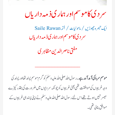
سردی کا موسم اور ہماری ذمہ داریاں
/
/ از
ایک تبصرہ چھوڑیں
ماحولیات
Saile Rawan
سردی کا موسم اور ہماری ذمہ داریاں
مفتی ناصرالدین مظاہری
________________
موسم سرما کی آمد آمد ہے
۔ رسول اللہ صلی اللہ علیہ وسلم کو گرم موسم پسند تھا اور پسند کی
وجہ غریبوں کی موافقت تھی یعنی غریبوں کو چونکہ سردیوں میں ضرورت کی بقدر کپڑے
میسر نہیں ہوتے تھے اس لئے رسول اللہ صلی اللہ علیہ وسلم نے اپنی پسند ہی غریبوں کے
موافق بنالی تھی ۔