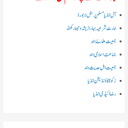
آل انڈیا مسلم پرسنل لا بورڈ
امارت شرعیہ بہار اڑیشہ و جھارکھنڈ
جمعیت علمائے ہند
جماعت اسلامی ہند
جمعیت اہل حدیث ہند
زکوۃ فاؤنڈیشن انڈیا
رضا اکیڈمی انڈیا