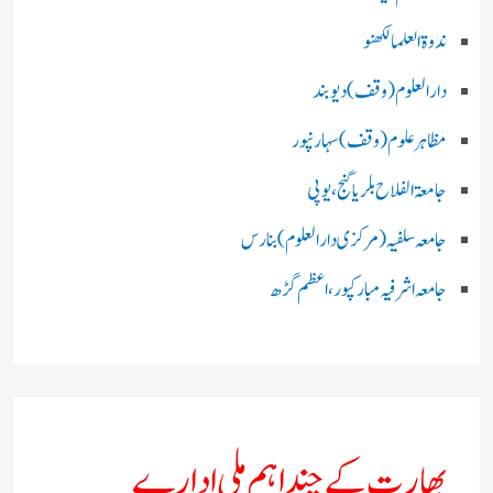
ندوۃالعلما لکھنو
دارالعلوم (وقف)دیوبند
مظاہرعلوم (وقف)سہارنپور
جامعۃ الفلاح بلریاگنج،یوپی
جامعہ سلفیہ(مرکزی دارالعلوم )بنارس
جامعہ اشرفیہ مبارکپور،اعظم گڑھ
بھارت کے چند اہم ملی ادارے