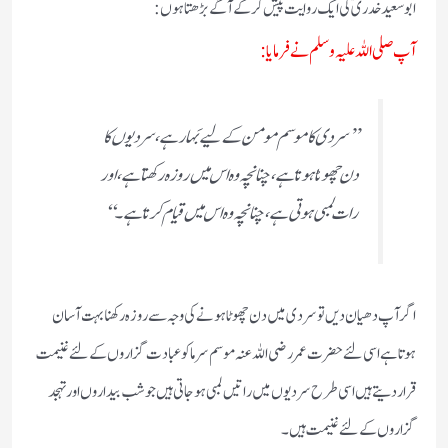
ابوسعیدخدریؓ کی ایک روایت پیش کرکے آگے بڑھتاہوں :
آپ صلی اللہ علیہ وسلم نے فرمایا:
’’سردی کا موسم مومن کے لیے بَہار ہے، سردیوں کا
دن چھوٹا ہوتا ہے، چنانچہ وہ اس میں روزہ رکھتا ہے، اور
رات لمبی ہوتی ہے، چنانچہ وہ اس میں قیام کرتا ہے۔‘‘
اگرآپ دھیان دیں توسردی میں دن چھوٹا ہونے کی وجہ سے روزہ رکھنا بہت آسان
ہوتاہے اسی لئے حضرت عمر رضی اللہ عنہ موسم سرما کو عبادت گزاروں کے لئے غنیمت
قرار دیتے ہیں اسی طرح سردیوں میں راتیں لمبی ہوجاتی ہیں جو شب بیداروں اور تہجد
گزاروں کے لئے غنیمت ہیں۔