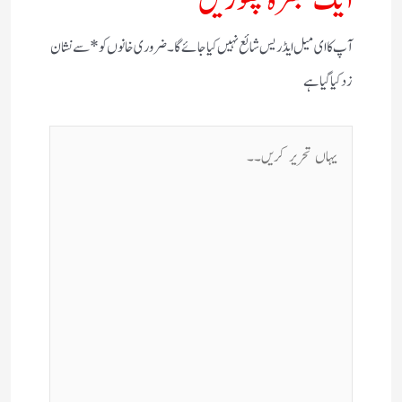
آپ کا ای میل ایڈریس شائع نہیں کیا جائے گا۔
ضروری خانوں کو
*
سے نشان
زد کیا گیا ہے
یہاں
تحریر
کریں۔۔