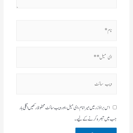
نام*
ای
میل**
ویب
سائٹ
اس براؤزر میں میرا نام، ای میل، اور ویب سائٹ محفوظ رکھیں اگلی بار
جب میں تبصرہ کرنے کےلیے۔