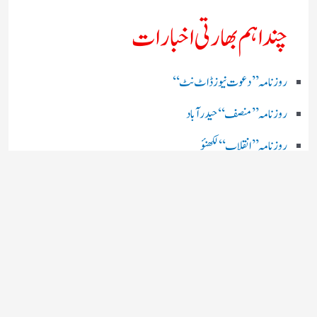
چند اہم بھارتی اخبارات
روز نامہ ’’ دعوت نیوز ڈاٹ نٹ‘‘
روزنامہ ’’ منصف‘‘ حیدر آباد
روزنامہ ’’ انقلاب‘‘ لکھنؤ
روز نامہ ’’راشٹریہ سہارا اردو
روزنامہ ’’اخبارمشرق‘‘ کولکاتا
روزنامہ ’’اعتماد‘‘ حیدرآباد
اردو نیوز ’’بی بی سی‘‘