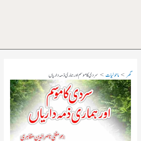
گھر
ماحولیات
سردی کا موسم اور ہماری ذمہ داریاں