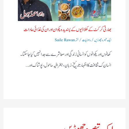
بھارتی کرکٹ کے کھلاڈیوں کے پسندیدہ پکوان اوران کی غذائی عادات
/
/ از
ایک تبصرہ چھوڑیں
ماحولیات
Saile Rawan
کھانوں اور پکوانوں کو انسانی زندگی اور معاشرے سے جدا نہیں کیا جاسکتا۔
انسان ک ثقافت کا اظہار تارنیخ ، زبان، جغرافیہ، ماحول، پوشاک اور…
ایک تبصرہ چھوڑیں