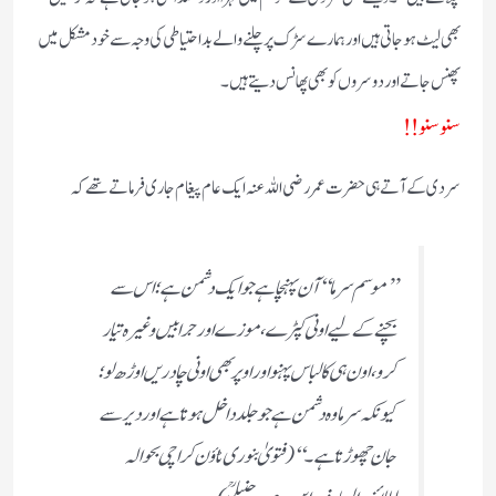
بھی لیٹ ہوجاتی ہیں اورہمارے سڑک پر چلنے والے بداحتیاطی کی وجہ سے خود مشکل میں
پھنس جاتے اور دوسروں کو بھی پھانس دیتے ہیں۔
سنوسنو!!
سردی کے آتے ہی حضرت عمررضی اللہ عنہ ایک عام پیغام جاری فرماتے تھے کہ
’’موسم سرما ‘‘آن پہنچاہے جو ایک دشمن ہے؛ اس سے
بچنے کے لیے اونی کپڑے، موزے اور جرابیں وغیرہ تیار
کرو، اون ہی کا لباس پہنو اور اوپر بھی اونی چادریں اوڑھ لو؛
کیونکہ سرما وہ دشمن ہے جو جلد داخل ہوتا ہے اور دیر سے
جان چھوڑتا ہے۔‘‘ (فتویٰ بنوری ٹاؤن کراچی بحوالہ