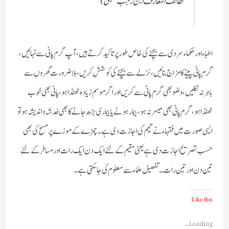
لطائف المعارف ابن رجب حنبلیؒ)
اطباء اور حکماء سردی سے بچنے کی خاص طورپر تاکید کرتے ہیں ،آپ گرم پانی سے نہائیں،
گرم پانی پینے کا مزاج بنائیں ، نزلے سے بچنے کی کوشش کریں، بلا ضرورت گھروں سے
باہر نہ نکلیں، وضو بھی گرم پانی سے کریں اور اگرموسم زیادہ ٹھنڈاہو ، پانی بھی خوب
ٹھنڈاہو ، گرم پانی بھی میسرنہ ہو ، بیمار ہونے یا بیماری بڑھ جانے کا بھی خدشہ و اندیشہ ہو تو
ایسی صورت میں فقہاء نے تیمم کی اجازت دی ہے۔چمڑے کے موزے پر مسح کی بھی
حسب تصریح اجازت دی ہے یعنی مقیم کے لئے ایک دن ایک رات اور مسافر کے لئے
تین دن اور تین رات ۔تفصیل علماء سے معلوم کی جاسکتی ہے۔
Like this:
Loading...