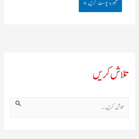
تلاش کریں
ت
ل
ا