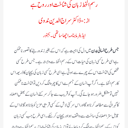
رسم الخط زبان کی شناخت اور روح ہے
از:- ڈاکٹر سراج الدین ندوی
ایڈیٹر ماہنامہ اچھا ساتھی۔بجنور
جس طرح انسانی بدن
میں دل کی اہمیت ہے کہ اس کے بغیر زندہ رہنے کا تصور ناممکن
ہے اسی طرح کسی زبان کی حیات اس کے رسم الخط سے وابستہ ہے۔جس طرح کسی
شخص کی شناخت اس کے چہرے سے ہوتی ہے اسی طرح کسی زبان کی پہچان کا ذریعہ اس
کا رسم الخط ہے۔اگر آپ انسان کے جسم سے اس کا چہرہ الگ کردیں تو شناخت ناممکن
نہیں تو مشکل ضرور ہوجائے گی۔آپ کو قریب سے جاکر سرکٹے انسان کے بعض اعضاء
کا گہرائی سے مطالعہ کرنا ہوگا اور اس سرکٹی لاش کے کسی قریبی عزیز کو بلانا ہوگا جو اس کے
قابل ستر اعضاء کی ساخت سے واقف ہواور پہچان کرسکے۔اسی طرح جب کسی زبان
کواس کے رسم الخط سے الگ کردیا جائے تواس زبان کی شناخت اس رسم الخط سے وابستہ