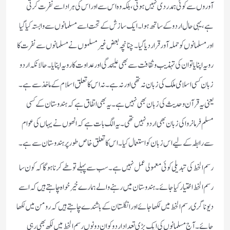
آوروں سے کوئی ہمدردی نہیں ہوتی،بلکہ وہ اس سے اور اس کی ہر ادا سے نفرت کرتی
ہے،یہی حال اردو کے ساتھ ہوا۔ایک سازش کے تحت اسے مسلمانوں سے وابستہ کیا گیا
اور مسلمانوں کو حملہ آور قرار دیا گیا۔چنانچہ بعض غیر مسلموں نے مسلمانوں سے نفرت کا
رویہ اپنایا تو ان کی تہذیب و ثقافت سے بھی علیحدگی اور عداوت کا رویہ اپنایا۔حالانکہ اردو
زبان کسی اسلامی ملک کی زبان نہ تھی اور نہ ہے۔نہ اس کا تعلق اسلام کے ماخذ سے ہے۔
یعنی یہ قرآن و حدیث کی زبان بھی نہیں ہے۔یہ بھی اتفاق ہے کہ ہندوستان کے کسی
مسلم فرمانروا کی زبان بھی اردو نہیں تھی۔یہ الگ بات ہے کہ انھوں نے یہاں کی عوام
سے رابطہ کے لیے اس زبان کو استعمال کیا۔اس کا تعلق خاص طور پر ہندوستان سے ہے۔
رسم الخط کی تبدیلی کوئی معمولی عمل نہیں ہے۔سب سے پہلے تو طے کرنا ہوگا کہ کون سا
رسم الخط اختیار کیا جائے۔ہندوستان میں رہنے والے ہمارے خیر خواہ چاہتے ہیں کہ اسے
دیوناگری رسم الخط میں لکھا جائے اور انگلستان کے باشندے چاہتے ہیں کہ رومن میں لکھا
جائے۔آج مسلمانوں کی ایک بڑی تعداد اردو کو ان دونوں رسم الخط میں لکھ بھی رہی