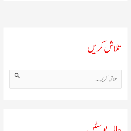
تلاش کریں
ت
ل
ا
ش
ک
حالیہ پوسٹیں