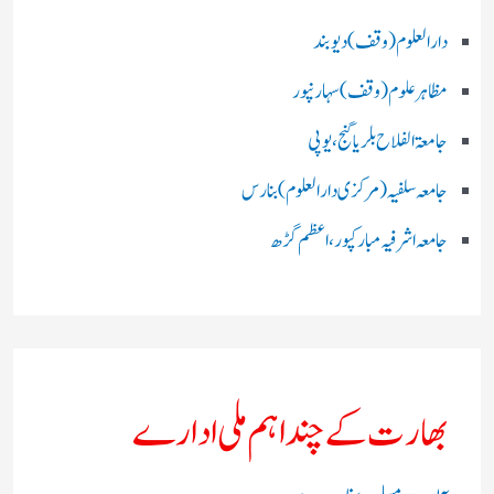
دارالعلوم (وقف)دیوبند
مظاہرعلوم (وقف)سہارنپور
جامعۃ الفلاح بلریاگنج،یوپی
جامعہ سلفیہ(مرکزی دارالعلوم )بنارس
جامعہ اشرفیہ مبارکپور،اعظم گڑھ
بھارت کے چند اہم ملی ادارے