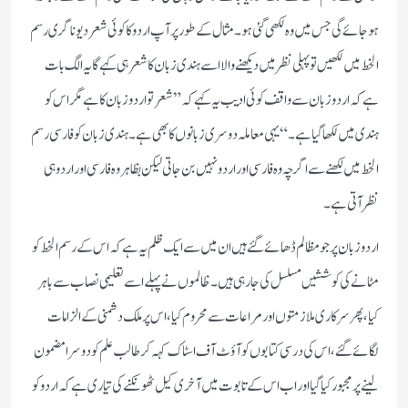
ہوجائے گی جس میں وہ لکھی گئی ہو۔مثال کے طور پر آپ اردو کا کوئی شعر دیوناگری رسم
الخط میں لکھیں تو پہلی نظر میں دیکھنے والا اسے ہندی زبان کا شعر ہی کہے گا یہ الگ بات
ہے کہ اردو زبان سے واقف کوئی ادیب یہ کہے کہ”شعر تو اردو زبا ن کا ہے مگر اس کو
ہندی میں لکھا گیا ہے۔“یہی معاملہ دوسری زبانوں کا بھی ہے۔ہندی زبان کو فارسی رسم
الخط میں لکھنے سے اگرچہ وہ فارسی اور اردونہیں بن جاتی لیکن بظاہر وہ فارسی اور اردو ہی
نظر آتی ہے۔
اردو زبان پرجو مظالم ڈھائے گئے ہیں ان میں سے ایک ظلم یہ ہے کہ اس کے رسم الخط کو
مٹانے کی کوششیں مسلسل کی جارہی ہیں۔ظالموں نے پہلے اسے تعلیمی نصاب سے باہر
کیا،پھر سرکاری ملازمتوں اور مراعات سے محروم کیا،اس پر ملک دشمنی کے الزامات
لگائے گئے،اس کی درسی کتابوں کو آؤٹ آف اسٹاک کہہ کر طالب علم کو دوسرا مضمون
لینے پر مجبور کیا گیا اور اب اس کے تابوت میں آخری کیل ٹھونکنے کی تیاری ہے کہ اردو کو