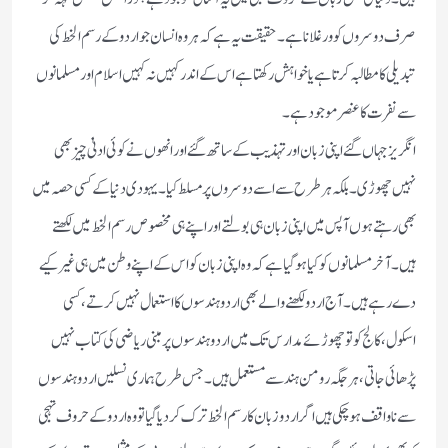
صرف دوسروں کو ورغلانا ہے۔حقیقت یہ ہے کہ ہر وہ انسان جو اردو کے رسم الخط کی
تبدیلی کا مطالبہ کرتا ہے یا خواہش رکھتا ہے اس کے اندر کہیں نہ کہیں اسلام اور مسلمانوں
سے نفرت کا عنصر موجود ہے۔
انگریز جہاں گئے اپنی زبان اور تہذیب کے ساتھ گئے اور انھوں نے کوئی ادنیٰ چیز بھی
نہیں چھوڑی۔بلکہ ہر طرح سے اسے دوسروں پر مسلط کیا۔یہودی دنیا کے کسی حصہ میں
بھی رہتے ہوں آپس میں اپنی زبان ہی بولتے اور اپنے ہی مخصوص رسم الخط میں لکھتے
ہیں۔آخر مسلمانوں کو کیا ہوگیا ہے کہ وہ اپنی زبان کو اس کے اپنے وطن میں ہی غیر کیے
دے رہے ہیں۔آج اردو لکھنے والے بھی اردو ہندسوں کا استعمال نہیں کرتے،کسی
اسکول،کالج کو تو چھوڑئے مدارس تک میں اردو ہندسوں پر مبنی ریاضی کی کتاب نہیں
پڑھائی جاتی،ہر جگہ رومن ہند سے مستعمل ہیں۔جس طرح ہماری نسلیں اردو ہندسوں
سے ناواقف ہوچکی ہیں اگر اردو زبان کا رسم الخط ترک کردیا گیا تو وہ اردو کے حروف تہجی