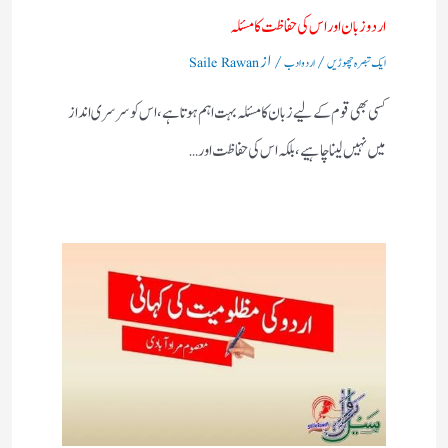
اردو زبان اور اس کی حفاظت کا مسئلہ
/
/ از
ایک تبصرہ چھوڑیں
اردو ادب
Saile Rawan
کسی بھی قوم کے لیے زبان کا مسئلہ بہت اہم ہوتا ہے، اس کو سرسری انداز
میں نہیں لینا چاہیے، بلکہ اس کی حفاظت اور…