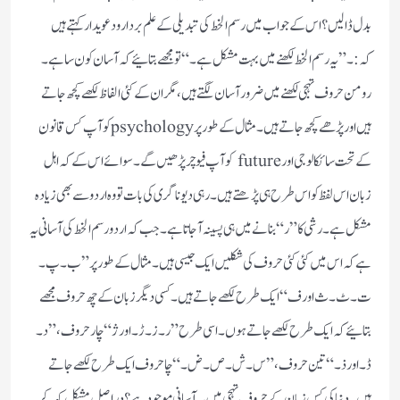
بدل ڈالیں؟اس کے جواب میں رسم الخط کی تبدیلی کے علم بردار و دعویدار کہتے ہیں
کہ:۔”یہ رسم الخط لکھنے میں بہت مشکل ہے۔“تو مجھے بتائیے کہ آسان کون سا ہے۔
رومن حروف تہجی لکھنے میں ضرور آسان لگتے ہیں،مگر ان کے کئی الفاظ لکھے کچھ جاتے
ہیں اور پڑھے کچھ جاتے ہیں۔مثال کے طور پر psychologyکو آپ کس قانون
کے تحت سائکالوجی اورfuture کو آپ فیوچرپڑھیں گے۔سوائے اس کے کہ اہل
زبان اس لفظ کو اس طرح ہی پڑھتے ہیں۔رہی دیوناگری کی بات تووہ اردو سے بھی زیادہ
مشکل ہے۔رشی کا ”ر“ بنانے میں ہی پسینہ آجاتا ہے۔جب کہ اردو رسم الخط کی آسانی یہ
ہے کہ اس میں کئی کئی حروف کی شکلیں ایک جیسی ہیں۔مثال کے طور پر ”ب۔پ۔
ت۔ٹ۔ ث اور ف“ ایک طرح لکھے جاتے ہیں۔کسی دیگر زبان کے چھ حروف مجھے
بتائیے کہ ایک طرح لکھے جاتے ہوں۔اسی طرح ”ر۔ز۔ڑ۔اور ژ“ چار حروف،”د۔
ڈ۔اور ذ۔“ تین حروف،”س۔ش۔ص۔ض۔“ چا حروف ایک طرح لکھے جاتے
ہیں۔دنیا کی کس زبان کے حروف تہجی میں یہ آسانی موجودہے؟دراصل مشکل کہہ کر