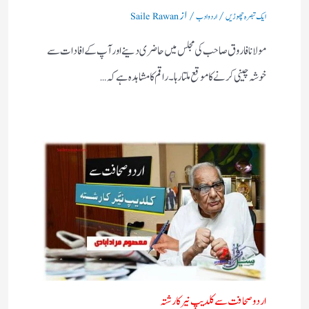
/
/ از
ایک تبصرہ چھوڑیں
اردو ادب
Saile Rawan
مولانا فاروق صاحب کی مجلس میں حاضری دینے اور آپ کے افادات سے
خوشہ چینی کرنے کا موقع ملتا رہا۔ راقم کا مشاہدہ ہے کہ…
اردو صحافت سے کلدیپ نیر کا رشتہ