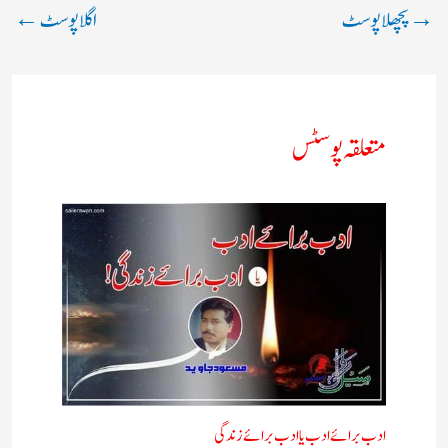
→
پچھلا پوسٹ
اگلا پوسٹ
←
متعلقہ پوسٹس
ادب برائے ادب یا ادب برائے زندگی