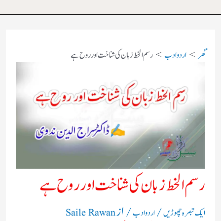
گھر
اردو ادب
رسم الخط زبان کی شناخت اور روح ہے
رسم الخط زبان کی شناخت اور روح ہے
/
/ از
ایک تبصرہ چھوڑیں
اردو ادب
Saile Rawan