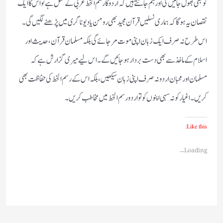
کو بھی بھول جائیں گی اور ہم جانتے ہیں کہ اردو کا رسم الخط عربی کے مثل ہے تو اس کا ایک
نقصان یہ ہوگا کہ ہماری نسلیں قرآن مجید بھی رومن یا دیوناگری میں پڑھنے لگیں گی۔
اس طرح نہ صرف ایک زبان اپنی موت مرجائے گی بلکہ مسلمان قرآن،حدیث اور
اسلام کے ماخذ سے بھی دست بردار ہوجائیں گے۔اس لیے میری گزارش ہے کہ
مسلمان اور محبان اردو نہ صرف اپنی زبان سیکھیں،بلکہ اس کے رسم الخط کی حفاظت بھی
کریں۔اغیار کو نہ سہی اپنوں کو تو اردو رسم الخط میں مخاطب کریں۔
Like this:
Loading...