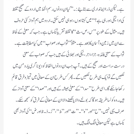
ہے۔لیکن ذرا ایمانداری سے بتائیے:۔”کیا ان دونوں رسم الخط میں اردو کے صحیح تلفظ
کی ادائیگی ہورہی ہے؟“میں کہتا ہوں،ہوہی نہیں سکتی۔اردو میں ہم آواز کئی حروف
ہیں۔مثال کے طور پر”س،ص،ث“کا تلفظ تقریباً یکساں ہے۔جب کہ معنیٰ کے لحاظ
سے ان میں زمین و آسمان کا بعد ہے۔مثلاً ”ثواب اور صواب“ میں کیا مطابقت ہے۔
ثواب کے معنی فائدہ،جزا،اجر،نیکی اور بھلائی کے ہیں جب کہ صواب کے معنی
درست،راست اور صحیح کے ہیں۔آپ جب ان دونوں الفاظ کو دیوناگری یا رومن میں
لکھیں گے تو ایک ہی طرح لکھیں گے۔پھر کس طرح ان کے معانی میں تمیز و فرق قائم
رکھا جاسکے گا۔اسی طرح”سدا“کے معنیٰ ہمیشہ کے ہیں اور”صدا“کے معنی آواز کے
ہیں۔وہ کونسا طریقہ ہوگا کہ بولنے والا یا لکھنے والا ان کے معانی کے فرق کو سمجھ سکے۔
صرف یہی نہیں،”ح“ اور ”ہ“۔”ت“ اور ”ط“،”ز۔ذ۔ظ اور ض“ کی آواز بھی
یکساں ہے لیکن معانی الگ الگ ہیں۔