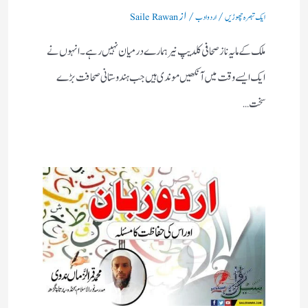
/
/ از
ایک تبصرہ چھوڑیں
اردو ادب
Saile Rawan
ملک کے مایہ ناز صحافی کلدیپ نیر ہمارے درمیان نہیں رہے۔ انہوں نے
ایک ایسے وقت میں آنکھیں موندی ہیں جب ہندوستانی صحافت بڑے
سخت…