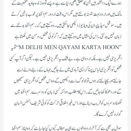
ہمارے ایک دانشور ہیں جن کا تعلق فلمی دنیا سے ہے،ویسے تو وہ زندہ جاوید شخصیت کے
مالک ہیں اور اردو بہت شستہ بولتے ہیں مگر اس وقت اردو رسم الخط پر خوب باتیں کرتے
ہیں۔سوشل میڈیا پر ان کی ویڈیوز دیکھی جاسکتی ہیں۔وہ کہتے ہیں کہ رسم الخط بدلنے سے
زبان نہیں بدلتی۔اس کی مثال میں وہ کہتے ہیں کہ اگر کوئی شخص رومن میں لکھتا ہے
”M DELHI MEN QAYAM KARTA HOON“تو یہ
انگریزی نہیں ہے۔بلکہ اردو ہی ہے۔بے شک یہ انگریزی نہیں ہے۔لیکن اگر آپ کسی
شخص کو انگریزی لباس پہنا کر ایسی آبادی میں لے جائیں جہاں کے رہنے والے اسے
جانتے اور پہچانتے نہ ہوں تو جو لوگ اسے دیکھیں گے وہ اس شخص کو انگریز ہی سمجھیں
گے اور دھوکا کھاجائیں گے۔اس کا مطلب ہوا کہ کسی زبان کو دوسرے رسم الخط میں
لکھنا دوسروں کو فریب دینا ہے اور اس غیر اخلاقی حرکت کو کوئی شریف النفس انسان
گوارہ نہیں کرے گا۔
سوال یہ بھی ہے کہ آخر اردو والو ں سے ہی یہ مطالبہ کیوں کیا جارہا ہے کہ وہ اپنا رسم الخط