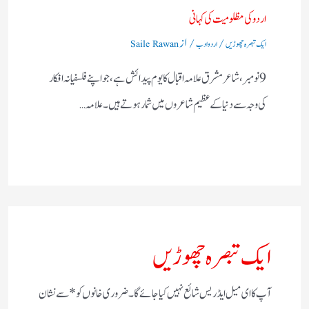
اردو کی مظلومیت کی کہانی
/
/ از
ایک تبصرہ چھوڑیں
اردو ادب
Saile Rawan
9 نومبر، شاعرمشرق علامہ اقبال کا یوم پیدائش ہے، جو اپنے فلسفیانہ افکار
کی وجہ سے دنیا کے عظیم شاعروں میں شمار ہوتے ہیں۔ علامہ…
ایک تبصرہ چھوڑیں
آپ کا ای میل ایڈریس شائع نہیں کیا جائے گا۔
ضروری خانوں کو
*
سے نشان