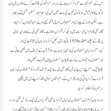
اس کے رسم الخط سے محروم کردیا جائے۔اردو رسم الخط کی مخالفت کرنے والوں میں ان
لوگوں کا نام شامل ہونا کوئی تعجب کی بات نہیں جن کی اسلام اور مسلم دشمنی جگ ظاہر
ہے۔لیکن اہنسا کے پجاری اور مسلمانوں کو اپنی آنکھ کہنے والے،مہاتما جناب کرم چند
گاندھی کا نام اس فہرست میں دیکھ کر افسوس ہوتا ہے۔گاندھی جی نے بھارتیہ ساہتیہ
پریشد کے جلسے منعقدہ 1936ء ناگپور میں کھل کر اُردو زبان کی مخالفت کی اور
کہا۔”اُردو زبان مسلمانوں کی مذہبی زبان ہے، جو قرآن کے حروف میں لکھی جاتی ہے
اور مسلمان بادشاہوں نے اسے پھیلایا۔ مسلمان چاہیں تو اسے رکھیں اور
پھیلائیں۔“اپنے اس بیان میں گاندھی جی نے ایک طرف تو اردو کو مسلمانوں کی زبان
قرار دے کر زیادتی کی اور پھر اس کے رسم الخط پر سوال اٹھا کر اپنے دل میں چھپی
برہمنیت کو ظاہر کردیا۔
اردو زبان کو صرف مسلمانوں کی زبان قرار دینا بھی انگریزوں کی ایک سازش تھی۔ورنہ
اس زبان کا نام ہندوستانی یا ہندی ہی تھا۔اگر اس کا نام ”ہندوستانی“ ہی رہتا تو مجھے پورا