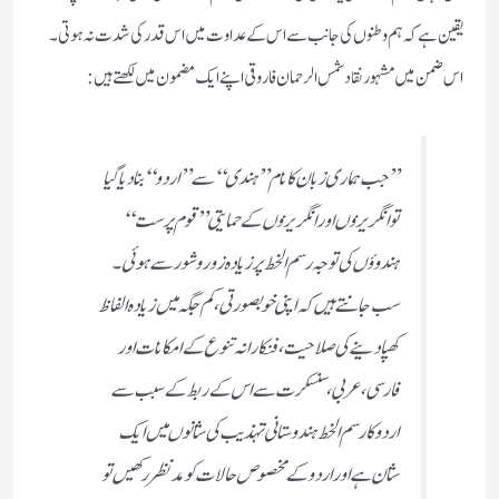
یقین ہے کہ ہم وطنوں کی جانب سے اس کے عداوت میں اس قدر کی شدت نہ ہوتی۔
اس ضمن میں مشہور نقاد شمس الرحمان فاروقی اپنے ایک مضمون میں لکھتے ہیں:
”جب ہماری زبان کا نام ”ہندی“سے ”اردو“بنا دیا گیا
تو انگریزوں اور انگریزوں کے حمایتی ”قوم پرست“
ہندوؤں کی توجہ رسم الخط پر زیادہ زوروشور سے ہوئی۔
سب جانتے ہیں کہ اپنی خوبصورتی، کم جگہ میں زیادہ الفاظ
کھپا دینے کی صلاحیت، فنکارانہ تنوع کے امکانات اور
فارسی، عربی، سنسکرت سے اس کے ربط کے سبب سے
اردو کا رسم الخط ہندوستانی تہذیب کی شانوں میں ایک
شان ہے اور اردو کے مخصوص حالات کو مدنظر رکھیں تو