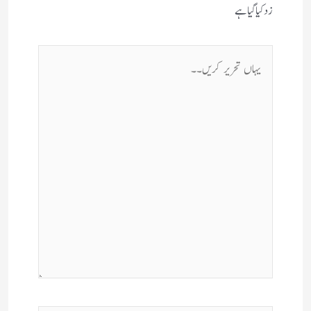
زد کیا گیا ہے
یہاں
تحریر
کریں۔۔