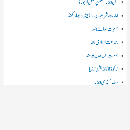
آل انڈیا مسلم پرسنل لا بورڈ
امارت شرعیہ بہار اڑیشہ و جھارکھنڈ
جمعیت علمائے ہند
جماعت اسلامی ہند
جمعیت اہل حدیث ہند
زکوۃ فاؤنڈیشن انڈیا
رضا اکیڈمی انڈیا