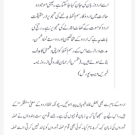
اسے اردو زبان کی جان کہا جا سکتا ہے۔ یعنی موجودہ
حالات میں اردو کا رسم الخط بدلنے کی تجویز درحقیقت
اردو کو موت کے گھاٹ اتارنے کی تجویز ہے۔ رنج کی
بات یہ ہے کہ اردو کے مخالفین اور دوست نما دشمن،
مدت دراز سے اس کے رسم الخط کو اپنی دشمنی کا ہدف
بنائے ہوئے ہیں۔(شمس الرحمان فاروقی از روزنامہ
خبریں ویب پورٹل)
اردو کے نام سے بھی بعض غلط فہمیاں پیدا ہوئیں۔چونکہ لفظ اردو کے معنیٰ ”لشکر“ کے
ہیں۔اس لیے یہ سمجھا گیا کہ یہ زبان فوجیوں کی ہے۔جسے قوم پرست ہندوؤں نے حملہ
آوروں کی زبان کہہ کر بدنام کیا۔کوئی بھی قوم حملہ آوروں کو پسند نہیں کرتی،اسے حملہ