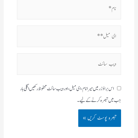
نام*
ای
میل**
ویب
سائٹ
اس براؤزر میں میرا نام، ای میل، اور ویب سائٹ محفوظ رکھیں اگلی بار
جب میں تبصرہ کرنے کےلیے۔