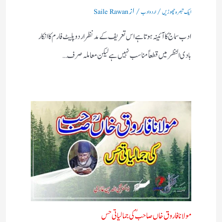
/
/ از
ایک تبصرہ چھوڑیں
اردو ادب
Saile Rawan
ادب سماج کا آئینہ ہوتا ہے اس تعریف کے مدنظر اردو پلیٹ فارم کا انکار
بادی النظر میں قطعاً مناسب نہیں ہے لیکن معاملہ صرف…
مولانا فاروق خاں صاحبؒ کی جمالیاتی حس