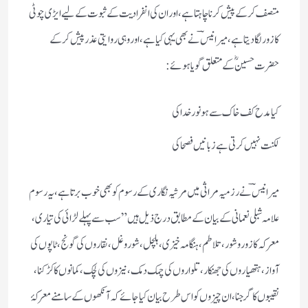
متصف کر کے پیش کرنا چاہتا ہے، اور ان کی انفرادیت کے ثبوت کے لیے ایڑی چوٹی
کا زور لگا دیتا ہے، میر انیسؔ نے بھی یہی کیا ہے، اور وہی روایتی عذر پیش کر کے
حضرت حسینؓ کے متعلق گویا ہوئے:
کیا مدح کف خاک سے ہو نور خدا کی
لکنت نہیں کرتی ہے زبانیں فصحا کی
میر انیسؔ نے رزمیہ مراثی میں مرثیہ نگاری کے رسوم کو بھی خوب برتا ہے، یہ رسوم
علامہ شبلی نعمانی کے بیان کے مطابق درج ذیل ہیں ”سب سے پہلے لڑائی کی تیاری،
معرکہ کا زور و شور، تلاطم، ہنگامہ خیزی، ہلچل، شور و غل، نقاروں کی گونج، ٹاپوں کی
آواز، ہتھیاروں کی جھنکار، تلواروں کی چمک دمک، نیزوں کی لچک، کمانوں کا کڑکنا،
نقیبوں کا گرجنا، ان چیزوں کو اس طرح بیان کیا جائے کہ آنکھوں کے سامنے معرکۂ