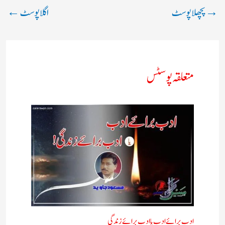
→
پچھلا پوسٹ
اگلا پوسٹ
←
متعلقہ پوسٹس
ادب برائے ادب یا ادب برائے زندگی