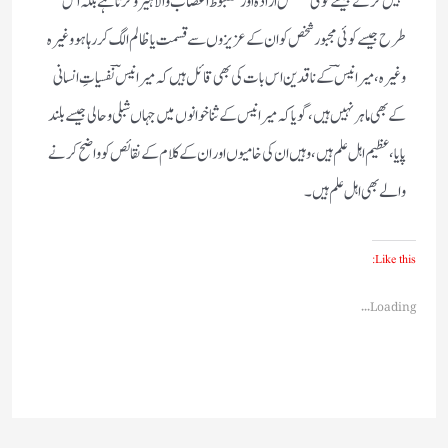
نہیں کرتے جیسے کوئی مستقل ارادہ اور مضبوط اعصاب والا ہیرو کرتا ہے بلکہ اس
طرح جیسے کوئی مجبور شخص کو ان کے عزیزوں سے قسمت یا ظالم الگ کر رہا ہو وغیرہ
وغیرہ، میر انیسؔ کے ناقدین اس بات کی بھی قائل ہیں کہ میر انیسؔ نفسیاتِ انسانی
کے بھی ماہر نہیں ہیں، گویا کہ میر انیس کے ثنا خوانوں میں جہاں شبلی و حالی جیسے بلند
پایا، عظیم اہل علم ہیں، وہیں ان کی خامیوں اور ان کے کلام کے نقائص کو واضح کرنے
والے بھی اہل علم ہیں۔
Like this:
Loading...