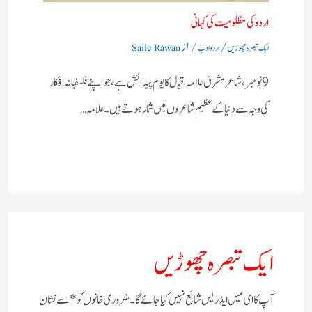
اردو کی مظلومیت کی کہانی
/
/ از
ایک تبصرہ چھوڑیں
اردو ادب
Saile Rawan
9 نومبر، شاعرمشرق علامہ اقبال کا یوم پیدائش ہے، جو اپنے فلسفیانہ افکار
کی وجہ سے دنیا کے عظیم شاعروں میں شمار ہوتے ہیں۔ علامہ…
ایک تبصرہ چھوڑیں
آپ کا ای میل ایڈریس شائع نہیں کیا جائے گا۔
ضروری خانوں کو
*
سے نشان