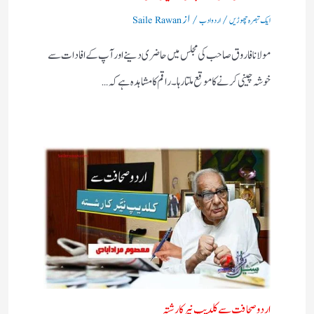
/
/ از
ایک تبصرہ چھوڑیں
اردو ادب
Saile Rawan
مولانا فاروق صاحب کی مجلس میں حاضری دینے اور آپ کے افادات سے
خوشہ چینی کرنے کا موقع ملتا رہا۔ راقم کا مشاہدہ ہے کہ…
اردو صحافت سے کلدیپ نیر کا رشتہ