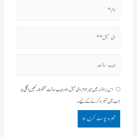
نام*
ای
میل**
ویب
سائٹ
اس براؤزر میں میرا نام، ای میل، اور ویب سائٹ محفوظ رکھیں اگلی بار
جب میں تبصرہ کرنے کےلیے۔