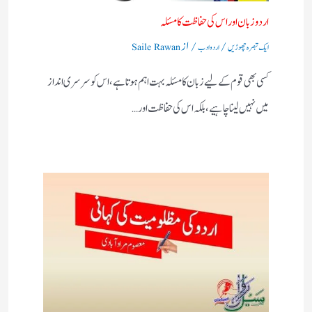
اردو زبان اور اس کی حفاظت کا مسئلہ
/
/ از
ایک تبصرہ چھوڑیں
اردو ادب
Saile Rawan
کسی بھی قوم کے لیے زبان کا مسئلہ بہت اہم ہوتا ہے، اس کو سرسری انداز
میں نہیں لینا چاہیے، بلکہ اس کی حفاظت اور…