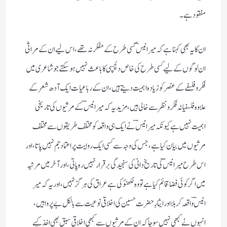
مفقود ہے۔
ان کا یہ بھی کہنا ہے کہ میر انیسؔ کسی طرح کے مفکر نہ تھے، اس لیے ان کے مراثی
ان لوگوں کے لیے کسی طرح کی خاص دلچسپی کا باعث نہیں ہو سکتے جو شاعری میں
فکر و فلسفے کے عنصر کو زیادہ اہمیت دیتے ہیں، ان کے رباعیات ایک آدھ شعر کے
علاوہ فلسفیانہ فکر و نظر سے خالی ہیں، مزید یہ کہ میر انیسؔ کے مرثیوں کی تاریخی
اہمیت نہیں ہے کیونکہ میر انیسؔ نے ایک ہی واقعہ کو مختلف طریقوں سے مختلف
مرثیوں میں بیان کیا ہے، جس کی وجہ سے کسی ایک روایت پر اعتماد جم نہیں پاتا، اور
اس طرح میر انیسؔ کی تاریخ دانی کی سنجیدگی برقرار نہیں رہ پاتی، اور آخر میں مرثیہ
میں اگر کوئی فضا قائم کیا ہے تو وہ لکھنؤ کی ہے عراق کی ہرگز نہیں، اور یہ کہ میر
انیسؔ واقعہ کربلا اور ایثارِ حضرت حسین کی اخلاقی نوعیت سے بالکل بے پروا ہیں،
انہوں نے کبھی نہیں سوچا کہ ان کے مرثیوں سے کبھی اخلاقی سبق بھی اخذ کیے