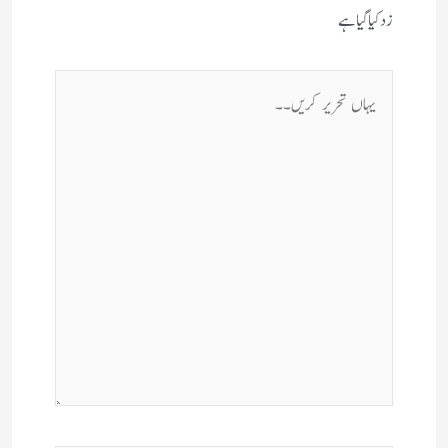
زد کیا گیا ہے
یہاں
تحریر
کریں۔۔