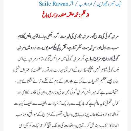
/
/ از
ایک تبصرہ چھوڑیں
اردو ادب
Saile Rawan
از قلم: محمد علقمہ صفدر ہزاری باغ
مرثیہ گوئی کی تاریخ اور مرثیہ نگاری کی فہرست اگر دیکھی جائے تو میر انیسؔ کا نام
سب سے اول اور سرِ فہرست نظر آتا ہے، تقریباً پانچ صدیوں سے اردو میں مرثیہ
گوئی کا رواج و مزاج رہا ہے
مگر مرثیہ گوئی میں مر انیسؔ کا جو مقام و مرتبہ ہے اس
تک کوئی شاعر نہیں پہنچ سکا، ان کے اس فنی مہارت اور قدر و عظمت کا اعتراف شبلی و
حالی جیسے عظیم شخصیات نے کی ہے، اور ان کے نام کے نغمے وترانے گنگنائے ہیں،
حقیقت یہ ہے کہ میر انیسؔ مرثیہ گوئی میں طاق و نادر ہیں، ان کی قادر الکلامی اور
کمال تخلیقی کا یہ عالم ہے کہ باریک سے باریک تر خیالات، لطیف سے لطیف کیفیات
کو الفاظ و حروف کا جامہ پہنا دیتے ہیں، خیال و تصور کے مزاج کے موافق و مناسب
الفاظ کا انتخاب و بندش کرتے ہیں، واقعات کی تہ تک پہنچ کر جزئیات کو بھی اسی