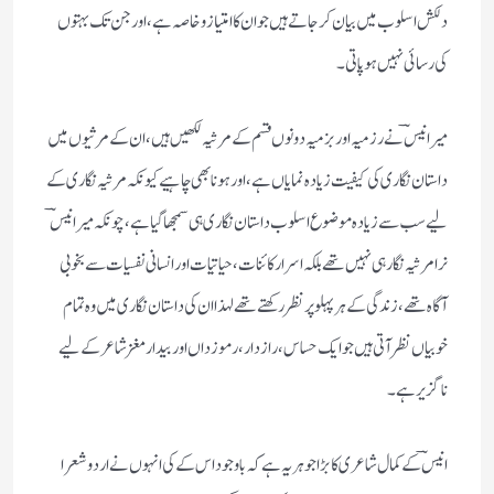
دلکش اسلوب میں بیان کر جاتے ہیں جو ان کا امتیاز و خاصہ ہے، اور جن تک بہتوں
کی رسائی نہیں ہو پاتی۔
میر انیسؔ نے رزمیہ اور بزمیہ دونوں قسم کے مرثیہ لکھیں ہیں، ان کے مرثیوں میں
داستان نگاری کی کیفیت زیادہ نمایاں ہے، اور ہونا بھی چاہیے کیونکہ مرثیہ نگاری کے
لیے سب سے زیادہ موضوع اسلوب داستان نگاری ہی سمجھا گیا ہے، چونکہ میر انیسؔ
نرا مرثیہ نگار ہی نہیں تھے بلکہ اسرار کائنات، حیاتیات اور انسانی نفسیات سے بخوبی
آگاہ تھے، زندگی کے ہر پہلو پر نظر رکھتے تھے لہذا ان کی داستان نگاری میں وہ تمام
خوبیاں نظر آتی ہیں جو ایک حساس، رازدار، رموزداں اور بیدار مغز شاعر کے لیے
ناگزیر ہے۔
انیسؔ کے کمال شاعری کا بڑا جوہر یہ ہے کہ باوجود اس کے کی انہوں نے اردو شعرا