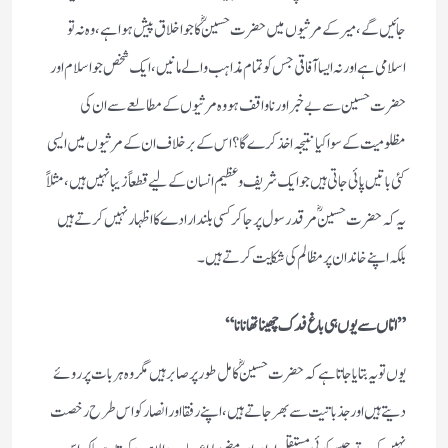
جائیں گے، میر کے مرثیوں میں حضرت حسینؓ کا جو اخلاق پیش ہوا ہے، وہ نہ تو
اسلامی ہے اور نہ ایسا آفاقی جس کو تمام مذاہب والے مانیں، ایک شخص جو اسلام اور
حضرت حسین سے بے خبر اور ناواقف ہو وہ مرثیوں کے مطالعے سے ان کی
مظلومیت کے سوا کیا نتیجہ اخذ کرے گا ؟ اس کے برخلاف ان کے مرثیوں میں ایسی
کئی باتیں پائی جاتی ہیں جو ایک شریف و عظیم انسان کے لیے قطعاً زیبا نہیں ہیں، مثلاً
یہ کہ حضرت حسینؓ مرقد رسول پر جا کر کسی بلند ارادے کا اظہار نہیں کرتے ہیں
بلکہ اپنے خاندان پر مظالم کی شکایت کرتے ہیں۔
” امّاں سے یوں ہی باغ فدک چھینا تھا نانا“
یوں تو یہ بتایا جاتا ہے کہ حضرت حسینؓ کامل طور پر صابر ہیں مگر وہ ہر بات پر روئے
دیتے ہیں اور جذباتیت سے بھر جاتے ہیں، اپنے رفقا اور انصار کو اس طرح رخصت