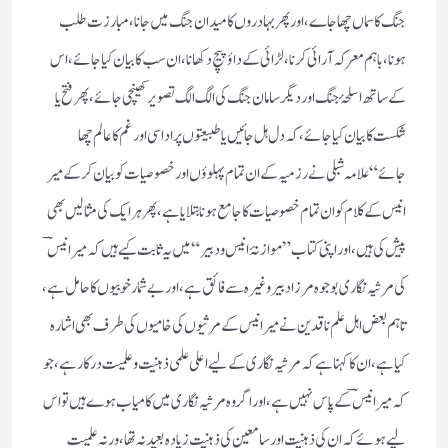
جنگ کا سماں چھا جاے، اور پھر بہادروں کا میدان جنگ میں جانا، مبارزت طلب
ہونا، باہم معرکہ آرائی کرنا، لڑائی کے داؤ پیچ دکھانا، ان سب کا بیان کیا جائے، اس
کے ساتھ اسلحۂ جنگ اور دیگر سامان جنگ کی الگ الگ تصویر کھینچی جائے، پھر فتح یا
شکست کا بیان کیا جائے، کہ دل ہل جائیں یا طبیعتوں پر اداسی اور غم کا عالم چھا
جائے“ علامہ شبلی نے رزمیہ کے ان تمام پہلوؤں اور خصوصیات کو بیان کر کے میر
انیس کے کلام کو ان تمام خصوصیات کا جامع ہونا بتلایا ہے، پھر ہر ایک کی مثالیں بھی
پیش کی ہیں، اور اپنی کتاب ”موازنۂ انیس و دبیر“ میں یہ ثابت کیے ہیں کہ میر انیسؔ
کی مرثیہ نگاری بوجوہ مرزا دبیر وغیرہ سے فائق ہے، اور بے شمار خوبیوں کا حامل ہے،
تاہم بعض اہل علم ناقدین نے میر انیس کے مرثیوں کی خامیوں کی طرف بھی اشارہ
کیا ہے، ان کا کہنا ہے کہ مرثیہ نگاری کے لیے اعلی علمی ذہنیت و علمیت درکار ہے، جو
کہ میر انیسؔ کے پاس نہیں ہے، اور اگر وہ مرثیہ نگاری میں کامیاب ہوے ہیں تو اس
لیے ہوئے کہ ان کی ذہنیت اور سامعین کی ذہنیت زیادہ بعید نہ تھا، ورنہ علمیت