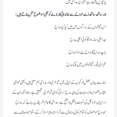
پانچویں پشت ہے شبیر کی مداحی میں
اور ساتھ ساتھ اسے حوالے سے خاندانی کارنامے کو بھی موضوع سخن بناتے ہیں:
اس ثنا خواں کے بزرگوں میں ہیں کیا کیا مداح
جد اعلی سا نہ ہوگا کوئی اعلی مداح
باپ مداح کا مداح ہے دادا مداح
عم ذی قدر ثنا خوانوں میں یکتا مداح
ہمارے یہاں بعض لوگوں کے خیال میں شاعری اور مداحی ہم معنی ہیں، یعنی عوامی
طبقہ بالعموم عام روایت کی بنا پر مدح سرائی کو ہی شاعری سمجھتی ہے، حالانکہ ان کے
درمیان جزو کل کی نسبت بالکل واضح ہے، مداحی کا عام طریقہ یہ رہا ہے کہ مداح
ممدوحِ موصوف کو تمام کمال و جمال سے آراستہ و پیراستہ کر کے، تمام اوصاف سے