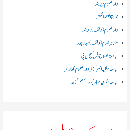
دارالعلوم دیوبند
ندوۃالعلما لکھنو
دارالعلوم (وقف)دیوبند
مظاہرعلوم (وقف)سہارنپور
جامعۃ الفلاح بلریاگنج،یوپی
جامعہ سلفیہ(مرکزی دارالعلوم )بنارس
جامعہ اشرفیہ مبارکپور،اعظم گڑھ