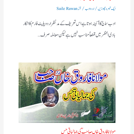
/
/ از
ایک تبصرہ چھوڑیں
اردو ادب
Saile Rawan
ادب سماج کا آئینہ ہوتا ہے اس تعریف کے مدنظر اردو پلیٹ فارم کا انکار
بادی النظر میں قطعاً مناسب نہیں ہے لیکن معاملہ صرف…
مولانا فاروق خاں صاحبؒ کی جمالیاتی حس