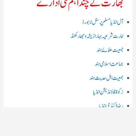
بھارت کے چند اہم ملی ادارے
آل انڈیا مسلم پرسنل لا بورڈ
امارت شرعیہ بہار اڑیشہ و جھارکھنڈ
جمعیت علمائے ہند
جماعت اسلامی ہند
جمعیت اہل حدیث ہند
زکوۃ فاؤنڈیشن انڈیا
رضا اکیڈمی انڈیا