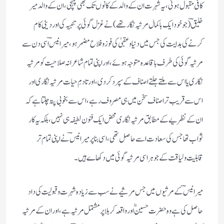
کافی مقبول ہوئی، یہ شہرت ان کے والد کے کانوں تک بھی پہنچی، ان کے والد میر
خلیقؔ (جو خود ایک باکمال مرثیہ نگار تھے) نے غزل گوئی پر تنبیہ کی اور دینی کام
کرنے کی ہدایت کی جس میں دنیا و عقبیٰ کی فوز و فلاح مضمر ہو، میر انیسؔ اسی دن سے
مرثیہ گوئی کی طرف باقاعدہ متوجہ ہوئے، اور اپنی تمام شاعرانہ صلاحیت کو مرثیہ
نگاری یا اس سے ملتے جلتے اصناف کے سپرد کر دی، اور تادمِ حیات مرثیہ نگاری اور
اس سے قریب تر اصناف سخن میں ہی مصروف رہے، اس سے بخوبی پتہ چلتا ہے کہ
ان کے نظریے کے مطابق مرثیہ نگاری محض ایک فنون لطیفہ ہی نہیں، بلکہ یہ کار
ثواب تھا جس کی سعادت اسے حاصل تھی، اسی بنا پر میر انیسؔ نے اپنی تمام تر
قابلیت و لیاقت کے جوہر اسی مرثیہ گوئی میں دکھاے ہیں۔
میر انیسؔ کے مرثیوں میں جس مرثیے نے سب سے زیادہ شہرت و قبولیت کی داد
حاصل کی ہے وہ حضرت حسینؓ اور واقعہ کربلا پر مشتمل مرثیہ ہے، اور ان کے مرثیہ