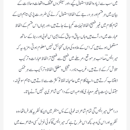
میں سب سے زیادہ الفاظ استعمال کیے، اور سینکڑوں مختلف واقعات و حالات کے
بیان میں ہر قسم اور ہر درجے کے الفاظ استعمال کرنے کی ضرورت پڑی، تاہم ان کے
تمام کلام میں غیر فصیح الفاظ نہایت کم پائے جاتے ہیں، اور جہاں اس قسم کے الفاظ
عبارت میں در آے ہیں وہاں سیاق و سباق کے مابین اس خوبی اور ربط کے ساتھ
مستعمل ہوئے ہیں کہ اس کے علاوہ کی وہاں گنجائش نہیں معلوم ہوتی، مزید یہ کہ
میر انیسؔ صاحب ہر موقع، مرحلے میں فصیح سے فصیح تر الفاظ عبارات و ترکیب
تلاش کر کے لاتے ہیں، غریب و نادر، ثقیل و مغلق الفاظ و تراکیب سے ہر ممکن
اجتناب کرتے ہیں، اپنے کلام میں عامیانہ لفظ تو کثرت سے لاتے ہیں، تاہم سوقیانہ،
مبتذل، پست یا غیر معیاری کا دھبہ ان کے دامن شاعری پر نہیں آنے پاتا۔
دراصل میر انیسؔ کی تمام شاعرانہ خوبی کے پس منظر میں ان کا نظریہ کار فرما تھا، وہ
نظریہ اور اس کی وجہ کچھ اس طرح ہے کہ میر انیسؔ کا کوئی غزل کسی مشاعرے میں