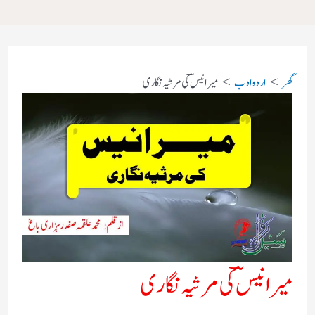
گھر
اردو ادب
میر انیسؔ کی مرثیہ نگاری
میر انیسؔ کی مرثیہ نگاری