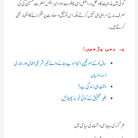
گوئی میں مذہبیت کا دخل دراصل اسی پہلو سے ہوا، میر انیسؔ حضرت حسینؓ کی کی
صرف مدح سراہی ہی نہیں کرتے بلکہ اس توفیق و سعادت پر شکرانے کا اظہار بھی
کرتے ہیں ۔
یہ بھی پڑھیں:
سال نو کے موقع پر انجام دیے جانے والے غیر شرعی اعمال اور ہماری
ذمہ داریاں
وقت ہی زندگی ہے !
بغیر تحقیق کے کوئی خبر نہ پھیلائیں
عمر گزری ہے اسی دشت کی سیاحی میں