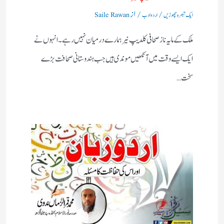
/
/ از
ایک تبصرہ چھوڑیں
اردو ادب
Saile Rawan
ملک کے مایہ ناز صحافی کلدیپ نیر ہمارے درمیان نہیں رہے۔ انہوں نے
ایک ایسے وقت میں آنکھیں موندی ہیں جب ہندوستانی صحافت بڑے
سخت…