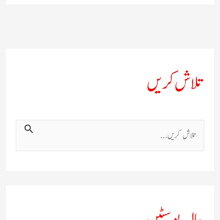
تلاش کریں
ت
ل
ا
ش
ک