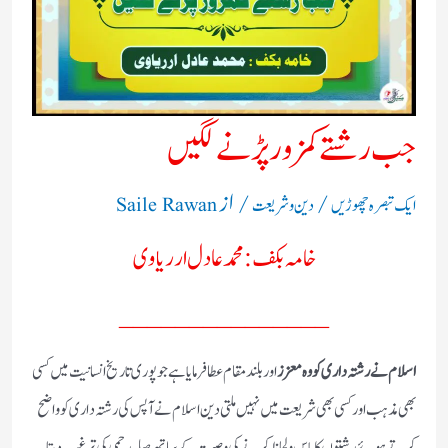
جب رشتے کمزور پڑنے لگیں
/
/ از
ایک تبصرہ چھوڑیں
دین و شریعت
Saile Rawan
خامہ بکف: محمد عادل ارریاوی
_______________
اسلام نے رشتہ داری کو وہ معزز
اور بلند مقام عطا فرمایا ہے جو پوری تاریخ انسانیت میں کسی
بھی مذہب اور کسی بھی شریعت میں نہیں ملتی دین اسلام نے آپس کی رشتہ داری کو واضح