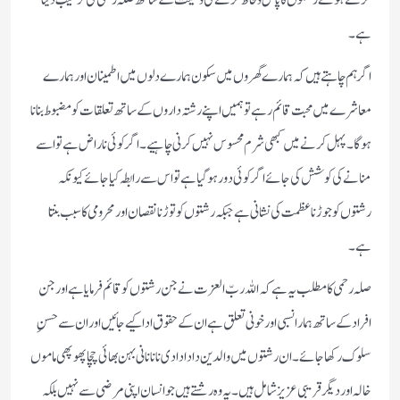
کرتے ہوئے رشتوں کا پاس ولحاظ کرنے کی وصیت کے ساتھ صلہ رحمی کی ترغیب دیتا
ہے۔
اگر ہم چاہتے ہیں کہ ہمارے گھروں میں سکون ہمارے دلوں میں اطمینان اور ہمارے
معاشرے میں محبت قائم رہے تو ہمیں اپنے رشتہ داروں کے ساتھ تعلقات کو مضبوط بنانا
ہوگا۔ پہل کرنے میں کبھی شرم محسوس نہیں کرنی چاہیے۔ اگر کوئی ناراض ہے تو اسے
منانے کی کوشش کی جائے اگر کوئی دور ہو گیا ہے تو اس سے رابطہ کیا جائے کیونکہ
رشتوں کو جوڑنا عظمت کی نشانی ہے جبکہ رشتوں کو توڑنا نقصان اور محرومی کا سبب بنتا
ہے۔
صلہ رحمی کا مطلب یہ ہے کہ اللہ ربّ العزت نے جن رشتوں کو قائم فرمایا ہے اور جن
افراد کے ساتھ ہمارا نسبی اور خونی تعلق ہے ان کے حقوق ادا کیے جائیں اور ان سے حسنِ
سلوک رکھا جائے۔ ان رشتوں میں والدین دادا دادی نانا نانی بہن بھائی چچا پھوپھی ماموں
خالہ اور دیگر قریبی عزیز شامل ہیں۔ یہ وہ رشتے ہیں جو انسان اپنی مرضی سے نہیں بلکہ