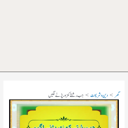
گھر
دین و شریعت
جب رشتے کمزور پڑنے لگیں