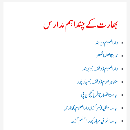
بھارت کے چند اہم مدارس
دارالعلوم دیوبند
ندوۃالعلما لکھنو
دارالعلوم (وقف)دیوبند
مظاہرعلوم (وقف)سہارنپور
جامعۃ الفلاح بلریاگنج،یوپی
جامعہ سلفیہ(مرکزی دارالعلوم )بنارس
جامعہ اشرفیہ مبارکپور،اعظم گڑھ