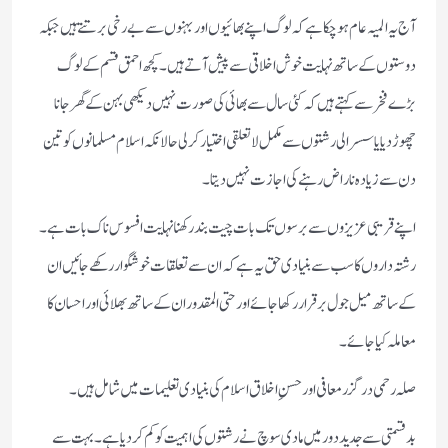
آج یہ المیہ عام ہو چکا ہے کہ لوگ اپنے بھائیوں اور بہنوں سے بے رخی برتتے ہیں جبکہ
دوستوں کے ساتھ نہایت خوش اخلاقی سے پیش آتے ہیں۔ کچھ احمق قسم کے لوگ
بڑے فخر سے کہتے ہیں کہ کئی سال سے بھائی کی صورت نہیں دیکھی بہن کے گھر جانا
چھوڑ دیا یا سسرالی رشتوں سے مکمل لاتعلقی اختیار کر لی حالانکہ اسلام مسلمانوں کو تین
دن سے زیادہ ناراض رہنے کی اجازت نہیں دیتا۔
اپنے قریبی عزیزوں سے برسوں تک بات چیت بند رکھنا نہایت افسوس ناک بات ہے۔
رشتہ داروں کا سب سے بنیادی حق یہ ہے کہ ان سے تعلقات خوشگوار رکھے جائیں ان
کے ساتھ میل جول برقرار رکھا جائے اور حتی المقدور ان کے ساتھ بھلائی اور احسان کا
معاملہ کیا جائے۔
صلہ رحمی درگزر معافی اور حسنِ اخلاق اسلام کی بنیادی تعلیمات میں شامل ہیں۔
بدقسمتی سے جدید دور میں مادی سوچ نے رشتوں کی اہمیت کو کم کر دیا ہے۔ بہت سے