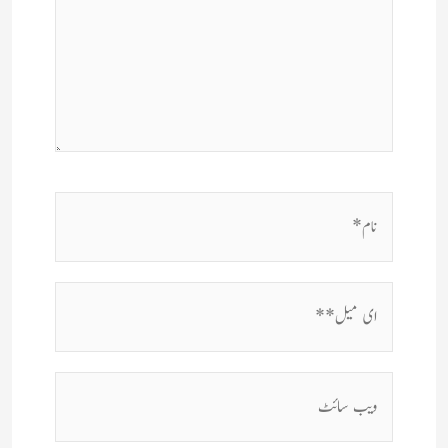
نام*
ای
میل**
ویب
سائٹ