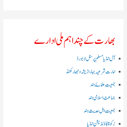
بھارت کے چند اہم ملی ادارے
آل انڈیا مسلم پرسنل لا بورڈ
امارت شرعیہ بہار اڑیشہ و جھارکھنڈ
جمعیت علمائے ہند
جماعت اسلامی ہند
جمعیت اہل حدیث ہند
زکوۃ فاؤنڈیشن انڈیا