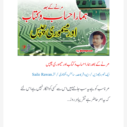
مرنے کے بعد ہمارا حساب وکتاب اور میموری چپس
/
,
/ از
ایک تبصرہ چھوڑیں
دین و شریعت
سائنس و ٹکنالوجی
Saile Rawan
مرنا سب کو ہے یہ سب جانتے ہیں اس سے کسی کو انکار نہیں ہے اس لئے
کہ یہ امر حاضر ہے تقریبا ہر روز…