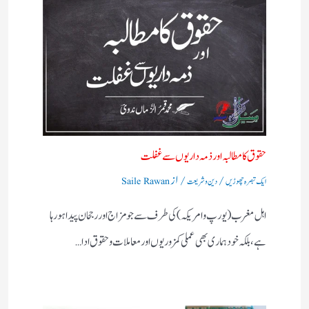
حقوق کا مطالبہ اور ذمہ داریوں سے غفلت
/
/ از
ایک تبصرہ چھوڑیں
دین و شریعت
Saile Rawan
اہل مغرب (یورپ و امریکہ)کی طرف سے جو مزاج اور رجحان پیدا ہورہا
ہے، بلکہ خود ہماری بھی عملی کمزوریوں اور معاملات و حقوق ادا…