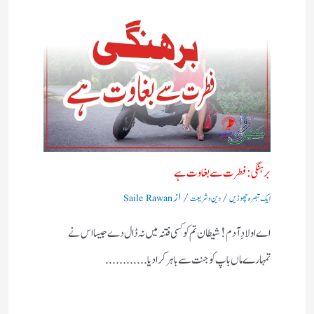
برہنگی : فطرت سے بغاوت ہے
/
/ از
ایک تبصرہ چھوڑیں
دین و شریعت
Saile Rawan
اے اولادِ آدم! شیطان تم کو کسی فتنہ میں نہ ڈال دے جیسا اس نے
تمہارے ماں باپ کو جنت سے باہر کرادیا............