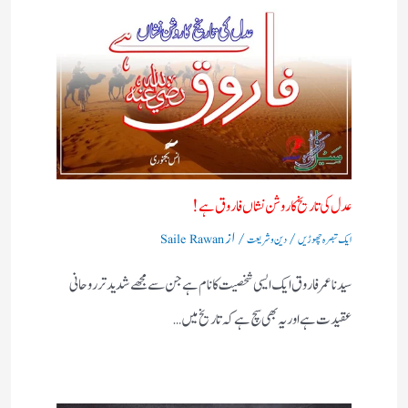
عدل کی تاریخ کا روشن نشاں فاروق ہے!
/
/ از
ایک تبصرہ چھوڑیں
دین و شریعت
Saile Rawan
سیدنا عمر فاروق ایک ایسی شخصیت کا نام ہے جن سے مجھے شدید تر روحانی
عقیدت ہے اور یہ بھی سچ ہے کہ تاریخ میں…