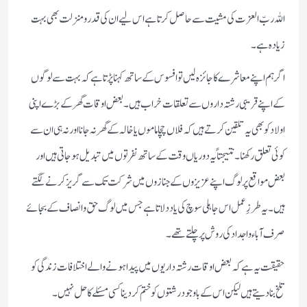
اللہ ربّ العزت کی مشیت سے حاصل کرتا ہے اس لیے ان کی قدر و منزلت بھی بہت
زیادہ ہے۔
اگر ہم اپنے معاشرے کا جائزہ لیں تو افسوس کے ساتھ کہنا پڑتا ہے کہ بہت سے لوگوں
کے اپنے قریبی رشتہ داروں سے تعلقات خراب ہیں۔ بعض اوقات گھر کے بڑے اپنی
اولاد کو بھی یہ تلقین کرتے ہیں کہ فلاں چچا ماموں یا خالہ کے گھر نہ جانا اور نہ ہی ان سے
کوئی تعلق رکھنا۔ نتیجتاً یہ دوریاں وقت کے ساتھ نفرتوں میں تبدیل ہو جاتی ہیں اور
بعض مواقع پر لوگ اپنے عزیزوں کے جنازوں میں شرکت تک سے گریز کرنے لگتے
ہیں۔ یہ طرزِ عمل اس جاہلی سوچ کی یاد دلاتا ہے جس میں لوگ حق و انصاف کے بجائے
صرف آباء و اجداد کی روش پر چلتے تھے۔
حقیقت یہ ہے کہ بعض اوقات رشتہ داریوں میں پیدا ہونے والے اختلافات زندگی کو
تلخ بنا دیتے ہیں لیکن اس کے باوجود رشتوں کو ختم کر دینا کسی مسئلے کا حل نہیں۔