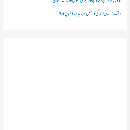
کانوڑ یاترا امن،قانون اور شہری حقوق کا سالانہ امتحان
وقت: انسانی زندگی کا اصل سرمایہ اور کامیابی کا راز !