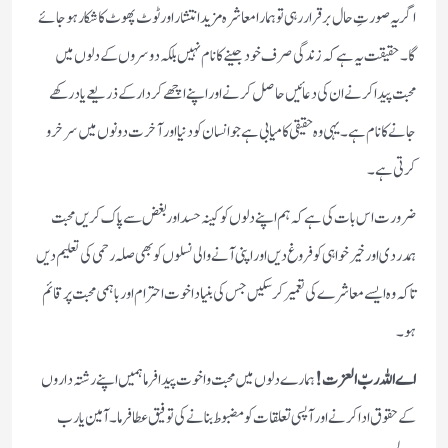
اگر یہ صورتِ حال برقرار رہی تو ہمارا معاشرہ مزید انتشار اور ٹوٹ پھوٹ کا شکار ہو جائے
گا۔ حقیقت یہ ہے کہ زندگی صرف خود جینے کا نام نہیں بلکہ دوسروں کے دلوں میں
محبت پیدا کرنے ان کی دعائیں حاصل کرنے اور اپنے اچھے کردار کے ذریعے یاد رکھے
جانے کا نام ہے۔ یہی وہ حقیقی کامیابی ہے جو انسان کو دنیا اور آخرت دونوں میں سرخرو
کرتی ہے۔
ضرورت اس بات کی ہے کہ ہم اپنے دلوں کو کینہ حسد اور بغض سے پاک کریں محبت
ہمدردی اور خیرخواہی کو فروغ دیں اور اپنی آنے والی نسلوں کو بھی صلہ رحمی کی تعلیم دیں
تاکہ وہ ایسے معاشرے کی تعمیر کر سکیں جس کی بنیاد اخوت احترام اور باہمی محبت پر قائم
ہو۔
اے اللہ ربّ العزت!
ہمارے دلوں میں محبت و اخوت پیدا فرما ہمیں اپنے رشتہ داروں
کے حقوق ادا کرنے اور آپسی تعلقات کو مضبوط بنانے کی توفیق عطا فرما۔ آمین یارب