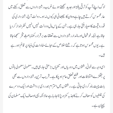
لوگ اپنے آپ کو ترقی یافتہ اور جدید سمجھتے ہوئے غریب رشتہ داروں سے تعلق رکھنے میں
عار محسوس کرتے ہیں چاہے وہ ان کا سگا بھائی ہی کیوں نہ ہو۔ دولت آج رشتہ داری کی
قدر و قیمت کا معیار بنتی جا رہی ہے۔ جن کے پاس مال و دولت نہیں انہیں نظر انداز کر دیا
جاتا ہے جبکہ خوشحال اور مالدار رشتہ داروں سے تعلقات برقرار رکھنا باعثِ فخر سمجھا جاتا
ہے۔ یوں محسوس ہوتا ہے کہ رشتے اخلاص کے بجائے مفادات کی بنیاد پر قائم ہو رہے
ہیں۔
اسی وجہ سے خونی رشتوں میں دوریاں اور تلخیاں بڑھتی جا رہی ہیں۔ معمولی معمولی باتوں
پر جھگڑے اختلافات اور قطع تعلق عام ہو چکا ہے۔ قریب ترین رشتہ داروں سے بھی
بات چیت بند کر دی جاتی ہے۔ رشتوں میں احترام ہمدردی برداشت اور ایک دوسرے
کی غلطیوں کو معاف کرنے کا جذبہ کمزور پڑتا جا رہا ہے حالانکہ یہی اوصاف ایک مسلمان کی
پہچان ہے۔