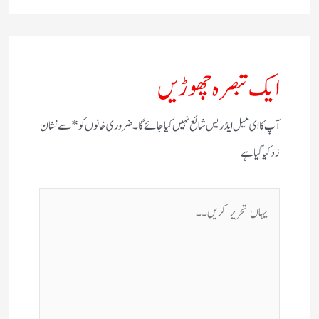
ایک تبصرہ چھوڑیں
آپ کا ای میل ایڈریس شائع نہیں کیا جائے گا۔
ضروری خانوں کو
*
سے نشان
زد کیا گیا ہے
یہاں
تحریر
کریں۔۔