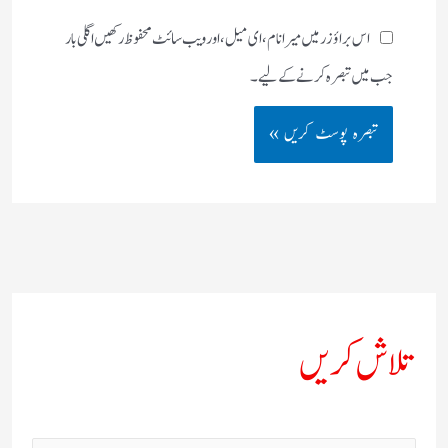
اس براؤزر میں میرا نام، ای میل، اور ویب سائٹ محفوظ رکھیں اگلی بار
جب میں تبصرہ کرنے کےلیے۔
تلاش کریں