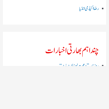
رضا اکیڈمی انڈیا
چند اہم بھارتی اخبارات
روز نامہ ’’ دعوت نیوز ڈاٹ نٹ‘‘
روزنامہ ’’ منصف‘‘ حیدر آباد
روزنامہ ’’ انقلاب‘‘ لکھنؤ
روز نامہ ’’راشٹریہ سہارا اردو