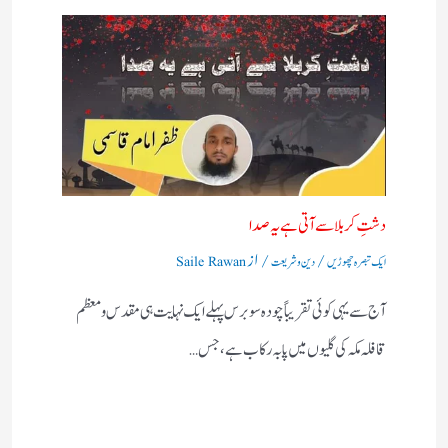
دشتِ کربلا سے آتی ہے یہ صدا
/
/ از
ایک تبصرہ چھوڑیں
دین و شریعت
Saile Rawan
آج سے یہی کوئی تقریباً چودہ سو برس پہلے ایک نہایت ہی مقدس و معظم
قافلہ مکہ کی گلیوں میں پا بہ رکاب ہے، جس…