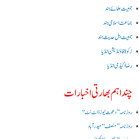
جمعیت علمائے ہند
جماعت اسلامی ہند
جمعیت اہل حدیث ہند
زکوۃ فاؤنڈیشن انڈیا
رضا اکیڈمی انڈیا
چند اہم بھارتی اخبارات
روز نامہ ’’ دعوت نیوز ڈاٹ نٹ‘‘
روزنامہ ’’ منصف‘‘ حیدر آباد