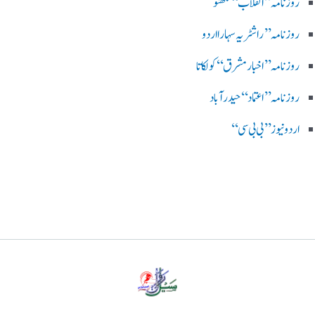
روزنامہ ’’ انقلاب‘‘ لکھنؤ
روز نامہ ’’راشٹریہ سہارا اردو
روزنامہ ’’اخبارمشرق‘‘ کولکاتا
روزنامہ ’’اعتماد‘‘ حیدرآباد
اردو نیوز ’’بی بی سی‘‘