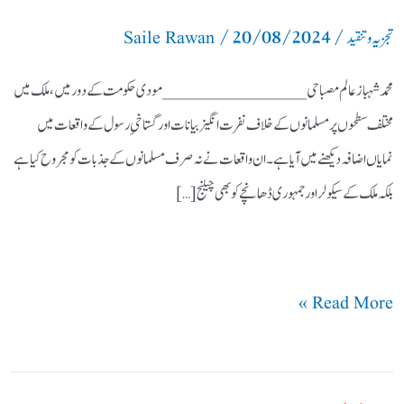
/
20/08/2024
/
تجزیہ و تنقید
Saile Rawan
محمد شہباز عالم مصباحی ________________ مودی حکومت کے دور میں، ملک میں
مختلف سطحوں پر مسلمانوں کے خلاف نفرت انگیز بیانات اور گستاخیِ رسول کے واقعات میں
نمایاں اضافہ دیکھنے میں آیا ہے۔ ان واقعات نے نہ صرف مسلمانوں کے جذبات کو مجروح کیا ہے
بلکہ ملک کے سیکولر اور جمہوری ڈھانچے کو بھی چیلنج […]
Read More »