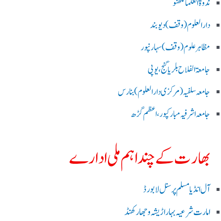
ندوۃالعلما لکھنو
دارالعلوم (وقف)دیوبند
مظاہرعلوم (وقف)سہارنپور
جامعۃ الفلاح بلریاگنج،یوپی
جامعہ سلفیہ(مرکزی دارالعلوم )بنارس
جامعہ اشرفیہ مبارکپور،اعظم گڑھ
بھارت کے چند اہم ملی ادارے
آل انڈیا مسلم پرسنل لا بورڈ
امارت شرعیہ بہار اڑیشہ و جھارکھنڈ