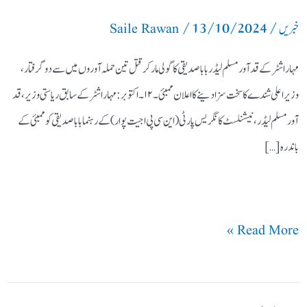
/
13/10/2024
/
مار
خبریں
Saile Rawan
کر
مہاراشٹر کے قد آور مسلم لیڈر بابا صدیقی کا گولی مار کر قتل تین حملہ آوروں میں سے دو گرفتار،
قتل
وزیر اعلی شندے کا سخت سزا دینے کا اعلان ممبئی۔۱۲۔اکتوبر: مہاراشٹر کے سابق ریاستی وزیر، قد
آور مسلم لیڈر، نیشنلسٹ کانگریس پارٹی (این سی پی اجیت پوار) کے رہنما بابا صدیقی کو ممبئی کے
باندرہ […]
Read More »