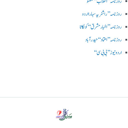
روزنامہ ’’ انقلاب‘‘ لکھنؤ
روز نامہ ’’راشٹریہ سہارا اردو
روزنامہ ’’اخبارمشرق‘‘ کولکاتا
روزنامہ ’’اعتماد‘‘ حیدرآباد
اردو نیوز ’’بی بی سی‘‘