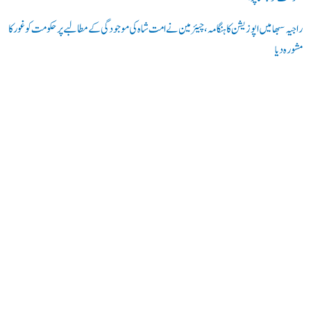
راجیہ سبھا میں اپوزیشن کا ہنگامہ، چیئرمین نے امت شاہ کی موجودگی کے مطالبے پر حکومت کو غور کا
مشورہ دیا