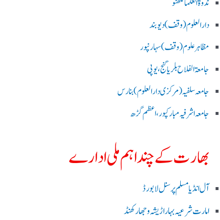
ندوۃالعلما لکھنو
دارالعلوم (وقف)دیوبند
مظاہرعلوم (وقف)سہارنپور
جامعۃ الفلاح بلریاگنج،یوپی
جامعہ سلفیہ(مرکزی دارالعلوم )بنارس
جامعہ اشرفیہ مبارکپور،اعظم گڑھ
بھارت کے چند اہم ملی ادارے
آل انڈیا مسلم پرسنل لا بورڈ
امارت شرعیہ بہار اڑیشہ و جھارکھنڈ