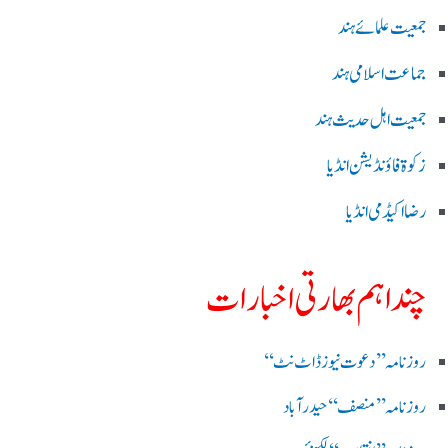
جمعیت علمائے ہند
جماعت اسلامی ہند
جمعیت اہل حدیث ہند
زکوۃ فاؤنڈیشن انڈیا
رضا اکیڈمی انڈیا
چند اہم بھارتی اخبارات
روز نامہ ’’ دعوت نیوز ڈاٹ نٹ‘‘
روزنامہ ’’ منصف‘‘ حیدر آباد