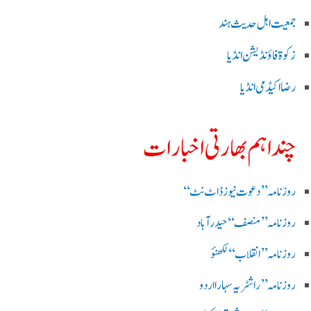
جمعیت اہل حدیث ہند
زکوۃ فاؤنڈیشن انڈیا
رضا اکیڈمی انڈیا
چند اہم بھارتی اخبارات
روز نامہ ’’ دعوت نیوز ڈاٹ نٹ‘‘
روزنامہ ’’ منصف‘‘ حیدر آباد
روزنامہ ’’ انقلاب‘‘ لکھنؤ
روز نامہ ’’راشٹریہ سہارا اردو