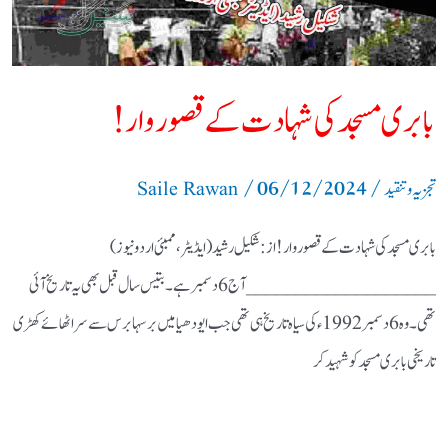
قصوروار
!
بابری مسجد کی شہادت کے قصوروار !
/
06/12/2024
/
تجزیہ و تنقید
Saile Rawan
بابری مسجد کی شہادت کے قصوروار ! از: شکیل رشید ( ایڈیٹر ، ممبئی اردو نیوز)
___________________ آج 6 دسمبر ہے ۔ بتیس سال قبل بھی یہ تاریخ آئی
تھی ۔ وہ 6 دسمبر 1992ء کی سیاہ تاریخ ہی تھی جب ایودھیا میں برسہا برس سے سر اٹھائے کھڑی
تاریخی بابری مسجد کو شہید کر