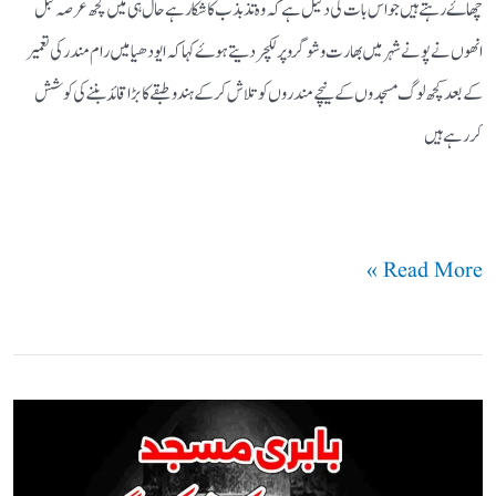
چھاۓ رہتے ہیں جو اس بات کی دلیل ہے کہ وہ تذبذب کا شکار ہے حال ہی میں کچھ عرصہ قبل
انھوں نے پونے شہر میں بھارت وشو گرو پر لکچر دیتے ہوۓ کہا کہ ایودھیا میں رام مندر کی تعمیر
کے بعد کچھ لوگ مسجدوں کے نیچے مندروں کو تلاش کرکے ہندو طبقے کا بڑا قائد بننے کی کوشش
کررہے ہیں
Read More »
بابری
مسجد؛