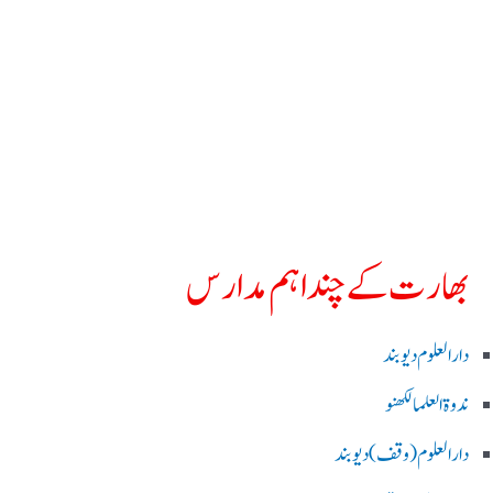
بھارت کے چند اہم مدارس
دارالعلوم دیوبند
ندوۃالعلما لکھنو
دارالعلوم (وقف)دیوبند