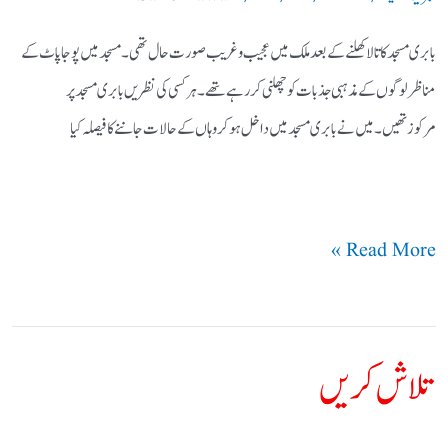
بابری مسجد کا تالا کھلنے کے بعد ملک میں عجیب و غریب صورت حال تھی۔ مسجد میں پوجا پاٹ کے
مناظر لوگوں کے مذہبی جذبات کو چھلنی کر رہے تھے۔ ہر کسی کی نظریں بابری مسجد پر
مرکوزتھیں۔ میں نے بابری مسجد میں داخل ہوکر وہاں کے حالات جاننے کا فیصلہ کیا
Read More »
تلاش کریں