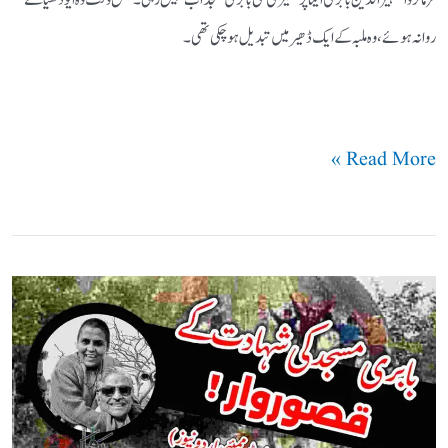
روانہ ہوئے، وہ ملبہ کے ایک ڈھیر میں تبدیل ہوچکی تھی۔
Read More »
بابری
مسجد
کی
شہادت
کے