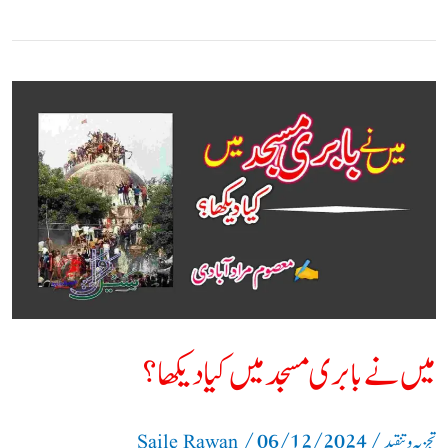
میں
نے
بابری
مسجد
میں
کیا
دیکھا؟
میں نے بابری مسجد میں کیا دیکھا؟
/
06/12/2024
/
تجزیہ و تنقید
Saile Rawan