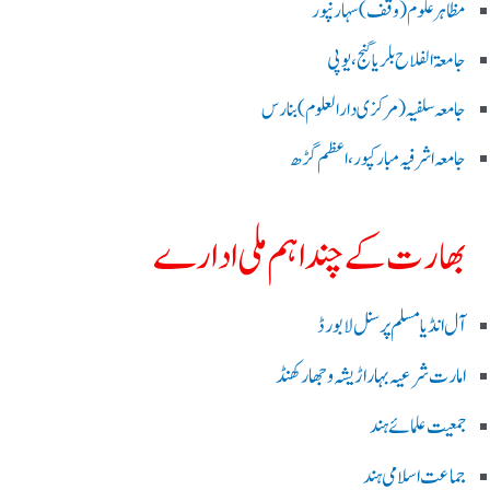
مظاہرعلوم (وقف)سہارنپور
جامعۃ الفلاح بلریاگنج،یوپی
جامعہ سلفیہ(مرکزی دارالعلوم )بنارس
جامعہ اشرفیہ مبارکپور،اعظم گڑھ
بھارت کے چند اہم ملی ادارے
آل انڈیا مسلم پرسنل لا بورڈ
امارت شرعیہ بہار اڑیشہ و جھارکھنڈ
جمعیت علمائے ہند
جماعت اسلامی ہند