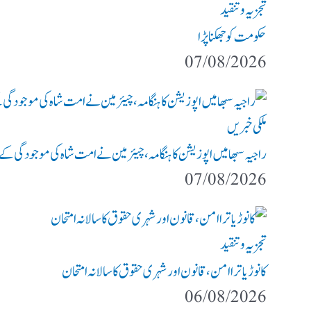
تجزیہ و تنقید
حکومت کو جھکنا پڑا
07/08/2026
ملکی خبریں
راجیہ سبھا میں اپوزیشن کا ہنگامہ، چیئرمین نے امت شاہ کی موجودگی کے م
07/08/2026
تجزیہ و تنقید
کانوڑ یاترا امن،قانون اور شہری حقوق کا سالانہ امتحان
06/08/2026