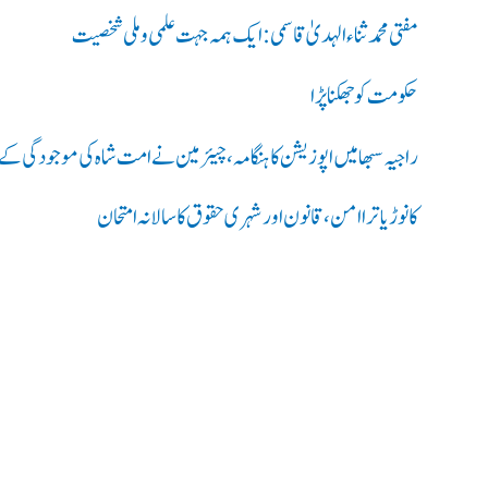
مفتی محمد ثناء الہدیٰ قاسمی: ایک ہمہ جہت علمی و ملی شخصیت
حکومت کو جھکنا پڑا
راجیہ سبھا میں اپوزیشن کا ہنگامہ، چیئرمین نے امت شاہ کی موجودگی کے م
کانوڑ یاترا امن،قانون اور شہری حقوق کا سالانہ امتحان