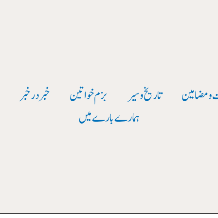
 و مضامین
تاریخ وسیر
بزم خواتین
خبر در خبر
و
ہمارے بارے میں