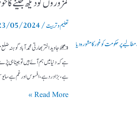
کمزوروں کو دیکھ جینے کا حو
23/05/2024
/
تعلیم و تربیت
طالبے پر حکومت کو غور کا مشورہ دیا
✍️ جاوید اختر بھارتی محمدآباد گوہنہ
ہے کہ دنیا میں ہم آئے ہیں تو جینا ہی پڑ
ہے، بڑا درد ہے، افسوس اور غم ہے، مای
Read More »