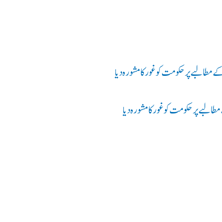
طالبے پر حکومت کو غور کا مشورہ دیا