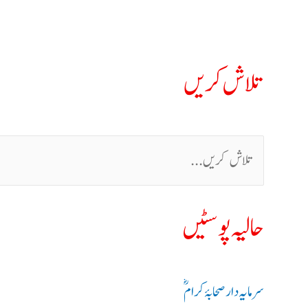
تلاش کریں
حالیہ پوسٹیں
سرمایہ دار صحابۂ کرامؓ