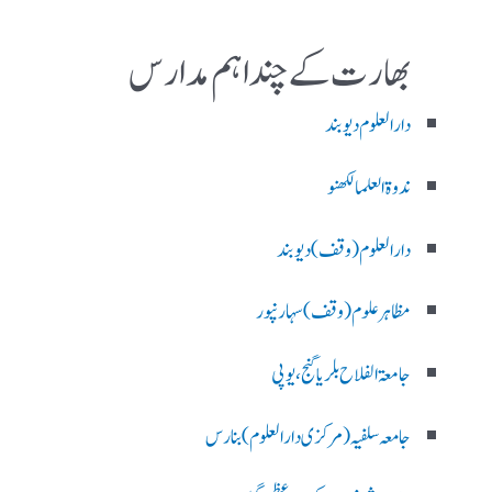
بھارت کے چند اہم مدارس
دارالعلوم دیوبند
ندوۃالعلما لکھنو
دارالعلوم (وقف)دیوبند
مظاہرعلوم (وقف)سہارنپور
جامعۃ الفلاح بلریاگنج،یوپی
جامعہ سلفیہ(مرکزی دارالعلوم )بنارس