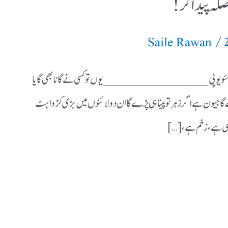
صلہ پیدا کر!
/
Saile Rawan
 ضلع مئو یو پی ________________ یوں تو کسی نے گانا بھی گایا
ے گاجیون ہے اگر زہر تو پینا ہی پڑے گاان دو لائنوں میں بڑی کڑواہٹ
وسی ہے، زخم ہے، […]