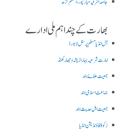
جامعہ اشرفیہ مبارکپور،اعظم گڑھ
بھارت کے چند اہم ملی ادارے
آل انڈیا مسلم پرسنل لا بورڈ
امارت شرعیہ بہار اڑیشہ و جھارکھنڈ
جمعیت علمائے ہند
جماعت اسلامی ہند
جمعیت اہل حدیث ہند
زکوۃ فاؤنڈیشن انڈیا