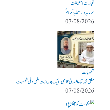
تجارت و معیشت
سرمایہ دار صحابۂ کرامؓ
07/08/2026
شخصیات
مفتی محمد ثناء الہدیٰ قاسمی: ایک ہمہ جہت علمی و ملی شخصیت
07/08/2026