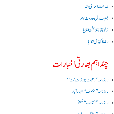
جماعت اسلامی ہند
جمعیت اہل حدیث ہند
زکوۃ فاؤنڈیشن انڈیا
رضا اکیڈمی انڈیا
چند اہم بھارتی اخبارات
روز نامہ ’’ دعوت نیوز ڈاٹ نٹ‘‘
روزنامہ ’’ منصف‘‘ حیدر آباد
روزنامہ ’’ انقلاب‘‘ لکھنؤ