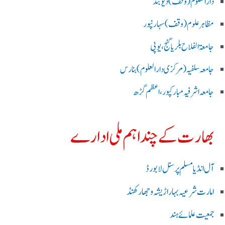
دارالعلوم (وقف)دیوبند
مظاہرعلوم (وقف)سہارنپور
جامعۃ الفلاح بلریاگنج،یوپی
جامعہ سلفیہ(مرکزی دارالعلوم )بنارس
جامعہ اشرفیہ مبارکپور،اعظم گڑھ
بھارت کے چند اہم ملی ادارے
آل انڈیا مسلم پرسنل لا بورڈ
امارت شرعیہ بہار اڑیشہ و جھارکھنڈ
جمعیت علمائے ہند