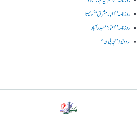
روز نامہ ’’راشٹریہ سہارا اردو
روزنامہ ’’اخبارمشرق‘‘ کولکاتا
روزنامہ ’’اعتماد‘‘ حیدرآباد
اردو نیوز ’’بی بی سی‘‘
پرائیویسی پالیسی
ڈس کلیمر
ہمارے بارے میں
رابطہ کریں