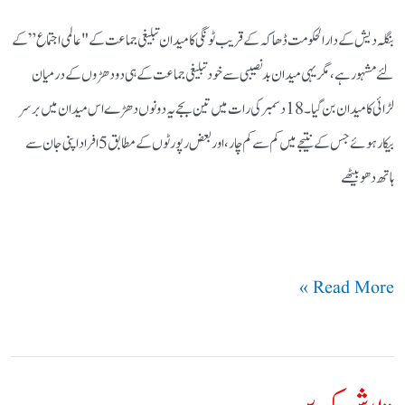
بنگلہ دیش کے دارالحکومت ڈھاکہ کے قریب ٹونگی کا میدان تبلیغی جماعت کے "عالمی اجتماع” کے
لئے مشہور ہے، مگر یہی میدان بدنصیبی سے خود تبلیغی جماعت کے ہی دو دھڑوں کے درمیان
لڑائی کا میدان بن گیا ۔ 18 دسمبر کی رات میں تین بجے یہ دونوں دھڑے اس میدان میں برسر
بیکار ہوئے جس کے نتیجے میں کم سے کم چار، اور بعض رپورٹوں کے مطابق 5 افراد اپنی جان سے
ہاتھ دھو بیٹھے
Read More »