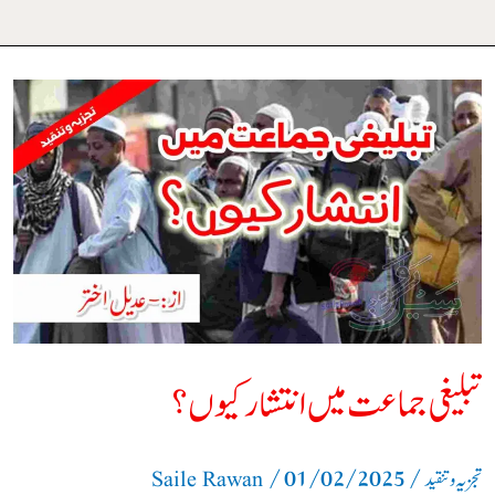
تبلیغی
جماعت
میں
انتشار
کیوں؟
تبلیغی جماعت میں انتشار کیوں؟
/
01/02/2025
/
تجزیہ و تنقید
Saile Rawan