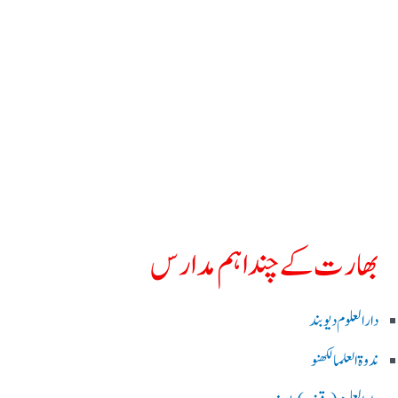
بھارت کے چند اہم مدارس
دارالعلوم دیوبند
ندوۃالعلما لکھنو