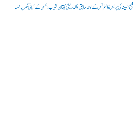
شیخ حسینہ کی پریس کانفرنس کے بعد سابق بنگلہ دیشی کپتان شکیب الحسن کے آبائی گھر پر حملہ