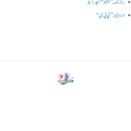
روزنامہ ’’اعتماد‘‘ حیدرآباد
اردو نیوز ’’بی بی سی‘‘
پرائیویسی پالیسی
ڈس کلیمر
ہمارے بارے میں
رابطہ کریں