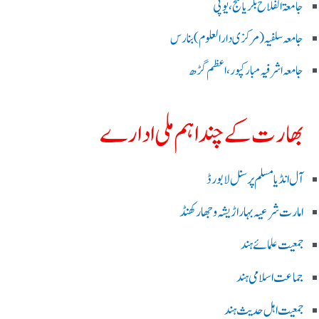
جامعۃ الفلاح بلریاگنج،یوپی
جامعہ سلفیہ(مرکزی دارالعلوم )بنارس
جامعہ اشرفیہ مبارکپور،اعظم گڑھ
بھارت کے چند اہم ملی ادارے
آل انڈیا مسلم پرسنل لا بورڈ
امارت شرعیہ بہار اڑیشہ و جھارکھنڈ
جمعیت علمائے ہند
جماعت اسلامی ہند
جمعیت اہل حدیث ہند