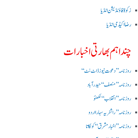
زکوۃ فاؤنڈیشن انڈیا
رضا اکیڈمی انڈیا
چند اہم بھارتی اخبارات
روز نامہ ’’ دعوت نیوز ڈاٹ نٹ‘‘
روزنامہ ’’ منصف‘‘ حیدر آباد
روزنامہ ’’ انقلاب‘‘ لکھنؤ
روز نامہ ’’راشٹریہ سہارا اردو
روزنامہ ’’اخبارمشرق‘‘ کولکاتا