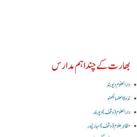
بھارت کے چند اہم مدارس
دارالعلوم دیوبند
ندوۃالعلما لکھنو
دارالعلوم (وقف)دیوبند
مظاہرعلوم (وقف)سہارنپور