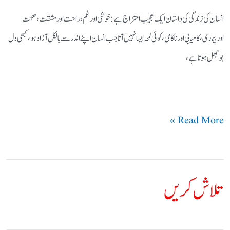
انسان کی زندگی کی داستان ایک عجیب امتزاج ہے:خوشی اورغم، راحت اورمشقت،صحت
اوربیماری، کامیابی اور ناکامی،کوئی لمحہ ایسا نہیں آتاجب انسان اپنے اندرسےبالکل آزادہو،کبھی دل
بوجھل ہوتاہے،
Read More »
تلاش کریں