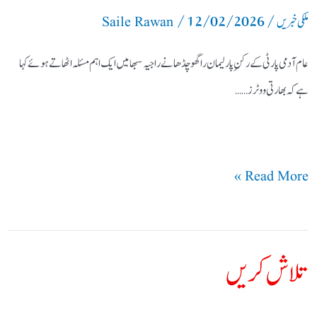
/
12/02/2026
/
پارلیمنٹ
ملکی خبریں
Saile Rawan
میں
عام آدمی پارٹی کے رکنِ پارلیمان راگھو چڈھا نے راجیہ سبھا میں ایک اہم مسئلہ اٹھاتے ہوئے کہا
بحث
ہے کہ بھارتی ووٹرز ……
اٹھائی
Read More »
تلاش کریں