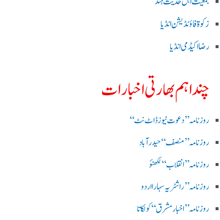
جمعیت اہل حدیث ہند
زکوۃ فاؤنڈیشن انڈیا
رضا اکیڈمی انڈیا
چند اہم بھارتی اخبارات
روز نامہ ’’ دعوت نیوز ڈاٹ نٹ‘‘
روزنامہ ’’ منصف‘‘ حیدر آباد
روزنامہ ’’ انقلاب‘‘ لکھنؤ
روز نامہ ’’راشٹریہ سہارا اردو
روزنامہ ’’اخبارمشرق‘‘ کولکاتا