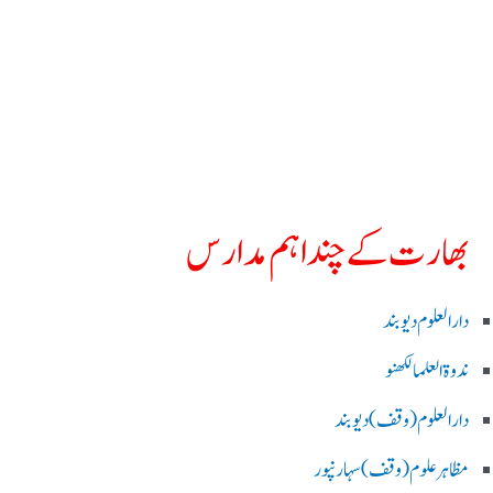
بھارت کے چند اہم مدارس
دارالعلوم دیوبند
ندوۃالعلما لکھنو
دارالعلوم (وقف)دیوبند
مظاہرعلوم (وقف)سہارنپور