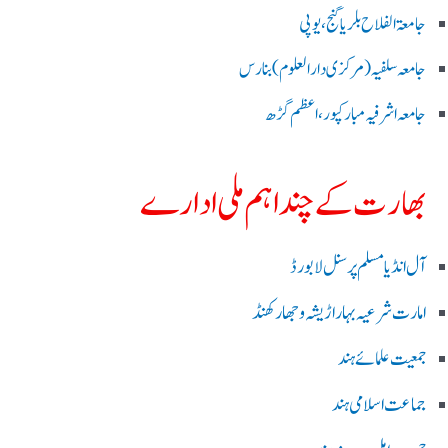
جامعۃ الفلاح بلریاگنج،یوپی
جامعہ سلفیہ(مرکزی دارالعلوم )بنارس
جامعہ اشرفیہ مبارکپور،اعظم گڑھ
بھارت کے چند اہم ملی ادارے
آل انڈیا مسلم پرسنل لا بورڈ
امارت شرعیہ بہار اڑیشہ و جھارکھنڈ
جمعیت علمائے ہند
جماعت اسلامی ہند