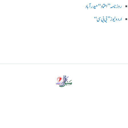
روزنامہ ’’اعتماد‘‘ حیدرآباد
اردو نیوز ’’بی بی سی‘‘
پرائیویسی پالیسی
ڈس کلیمر
ہمارے بارے میں
رابطہ کریں