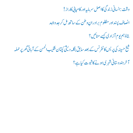
ک
ر
وقت: انسانی زندگی کا اصل سرمایہ اور کامیابی کا راز !
ی
انصاف پسند اور مظلوم برادرانِ وطن کے ساتھ مل کر جدوجہد
ں
بتاؤ ہم یوم آزادی کیسے منائیں؟
:
شیخ حسینہ کی پریس کانفرنس کے بعد سابق بنگلہ دیشی کپتان شکیب الحسن کے آبائی گھر پر حملہ
آخر ہندوستانی شہری ہونے کا ثبوت کیا ہے؟