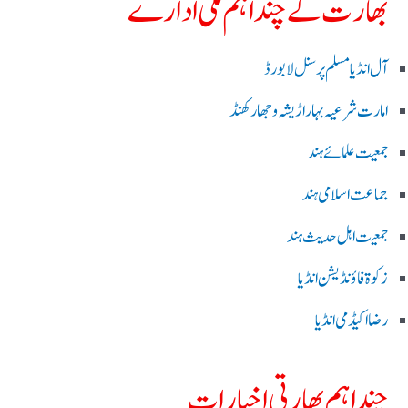
بھارت کے چند اہم ملی ادارے
آل انڈیا مسلم پرسنل لا بورڈ
امارت شرعیہ بہار اڑیشہ و جھارکھنڈ
جمعیت علمائے ہند
جماعت اسلامی ہند
جمعیت اہل حدیث ہند
زکوۃ فاؤنڈیشن انڈیا
رضا اکیڈمی انڈیا
چند اہم بھارتی اخبارات