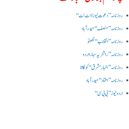
روز نامہ ’’ دعوت نیوز ڈاٹ نٹ‘‘
روزنامہ ’’ منصف‘‘ حیدر آباد
روزنامہ ’’ انقلاب‘‘ لکھنؤ
روز نامہ ’’راشٹریہ سہارا اردو
روزنامہ ’’اخبارمشرق‘‘ کولکاتا
روزنامہ ’’اعتماد‘‘ حیدرآباد
اردو نیوز ’’بی بی سی‘‘