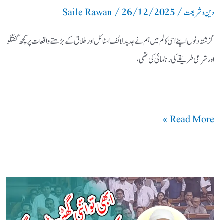
/
26/12/2025
/
تعلیمات
دین و شریعت
Saile Rawan
گزشتہ دنوں اپنے اسی کالم میں ہم نے جدید لائف اسٹائل اور طلاق کے بڑھتے واقعات پر کچھ گفتگو
اور شرعی طریقے کی رہنمائی کی تھی،
Read More »
ابھی
تو