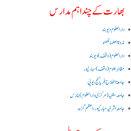
بھارت کے چند اہم مدارس
دارالعلوم دیوبند
ندوۃالعلما لکھنو
دارالعلوم (وقف)دیوبند
مظاہرعلوم (وقف)سہارنپور
جامعۃ الفلاح بلریاگنج،یوپی
جامعہ سلفیہ(مرکزی دارالعلوم )بنارس
جامعہ اشرفیہ مبارکپور،اعظم گڑھ