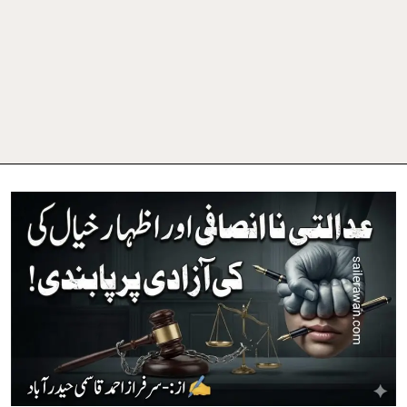
عدالتی
نا
انصافی
اور
اظہار
خیال