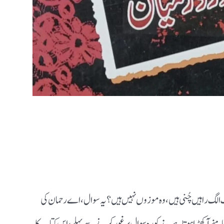
 الگ راہیں چُنی ہیں ، وہ موزوں نہیں ہیں؟ یہ سوال ، اے رحمان کی
سامنے آ کھڑا ہوتا ہے ۔ مذکورہ سوال پر غور کرنے سے پہلے ، اِس کتاب کا