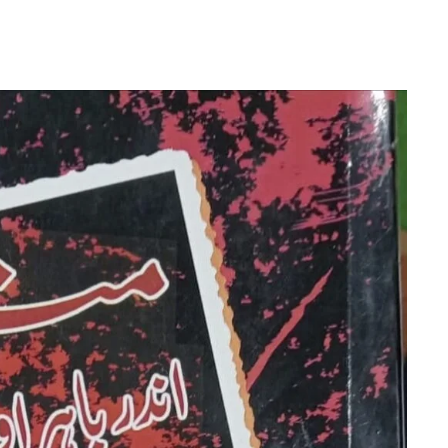
اے
رحمان
کی
منٹو
شناسی