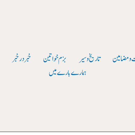
 و مضامین
تاریخ وسیر
بزم خواتین
خبر در خبر
و
ہمارے بارے میں