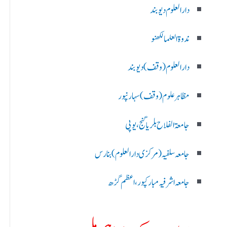
دارالعلوم دیوبند
ندوۃالعلما لکھنو
دارالعلوم (وقف)دیوبند
مظاہرعلوم (وقف)سہارنپور
جامعۃ الفلاح بلریاگنج،یوپی
جامعہ سلفیہ(مرکزی دارالعلوم )بنارس
جامعہ اشرفیہ مبارکپور،اعظم گڑھ