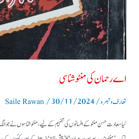
اے رحمان کی منٹو شناسی
/
30/11/2024
/
تعارف و تبصرہ
Saile Rawan
کیا سعادت حسن منٹو کے افسانوں کی تفہیم کے لیے ، منٹو شناسوں نے جو الگ
کتاب ’ منٹو اندر ، باہر اور درمیان ‘ کا ’ پیش لفظ ‘ پڑھنے کے بعد ، کئیوں کے 