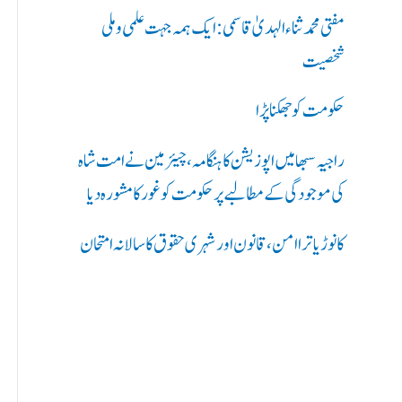
ر
مفتی محمد ثناء الہدیٰ قاسمی: ایک ہمہ جہت علمی و ملی
ی
شخصیت
ں
حکومت کو جھکنا پڑا
:
راجیہ سبھا میں اپوزیشن کا ہنگامہ، چیئرمین نے امت شاہ
کی موجودگی کے مطالبے پر حکومت کو غور کا مشورہ دیا
کانوڑ یاترا امن،قانون اور شہری حقوق کا سالانہ امتحان