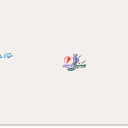
واد
ر
ائیں۔
مقالات