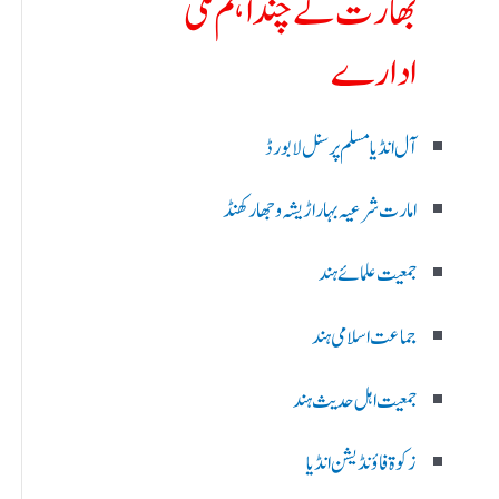
بھارت کے چند اہم ملی
ادارے
آل انڈیا مسلم پرسنل لا بورڈ
امارت شرعیہ بہار اڑیشہ و جھارکھنڈ
جمعیت علمائے ہند
جماعت اسلامی ہند
جمعیت اہل حدیث ہند
زکوۃ فاؤنڈیشن انڈیا