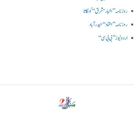
روزنامہ ’’اخبارمشرق‘‘ کولکاتا
روزنامہ ’’اعتماد‘‘ حیدرآباد
اردو نیوز ’’بی بی سی‘‘
پرائیویسی پالیسی
ڈس کلیمر
ہمارے بارے میں
رابطہ کریں