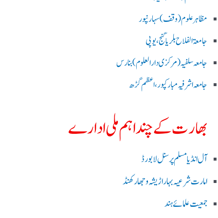
مظاہرعلوم (وقف)سہارنپور
جامعۃ الفلاح بلریاگنج،یوپی
جامعہ سلفیہ(مرکزی دارالعلوم )بنارس
جامعہ اشرفیہ مبارکپور،اعظم گڑھ
بھارت کے چند اہم ملی ادارے
آل انڈیا مسلم پرسنل لا بورڈ
امارت شرعیہ بہار اڑیشہ و جھارکھنڈ
جمعیت علمائے ہند