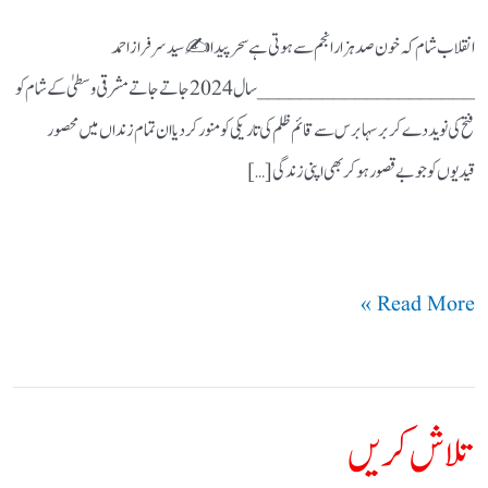
انقلاب شام کہ خون صد ہزار انجم سے ہوتی ہے سحر پیدا ✍ سید سرفراز احمد
____________________ سال 2024 جاتے جاتے مشرقی وسطیٰ کے شام کو
فتح کی نوید دے کر برسہا برس سے قائم ظلم کی تاریکی کو منور کردیا ان تمام زنداں میں محصور
قیدیوں کو جو بے قصور ہوکر بھی اپنی زندگی […]
Read More »
تلاش کریں