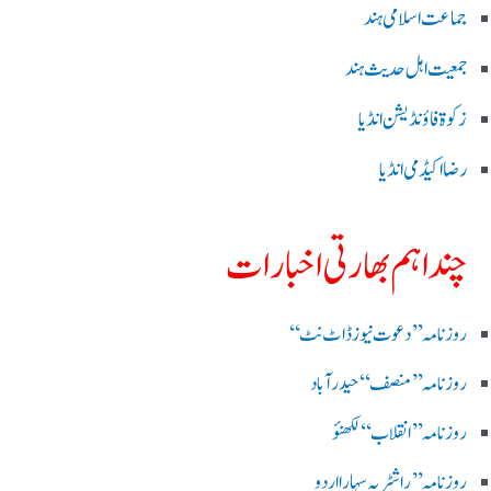
جماعت اسلامی ہند
جمعیت اہل حدیث ہند
زکوۃ فاؤنڈیشن انڈیا
رضا اکیڈمی انڈیا
چند اہم بھارتی اخبارات
روز نامہ ’’ دعوت نیوز ڈاٹ نٹ‘‘
روزنامہ ’’ منصف‘‘ حیدر آباد
روزنامہ ’’ انقلاب‘‘ لکھنؤ
روز نامہ ’’راشٹریہ سہارا اردو