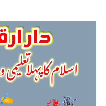
دار
ارقم
اسلام
کا
پہلا
تعلیمی
و
دعوتی