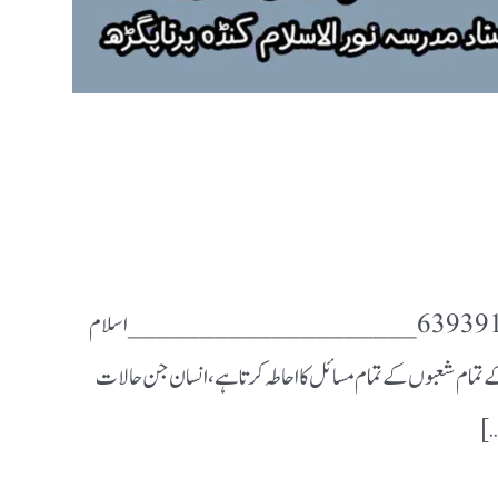
✍️محمد قمر الزماں ندوی استاد/ مدرسہ نور الاسلام کنڈہ پرتاپگڑھ 6393915491 ____________________ اسلام
 تمام شعبوں کے تمام مسائل کا احاطہ کرتا ہے ،انسان جن حالات
…]