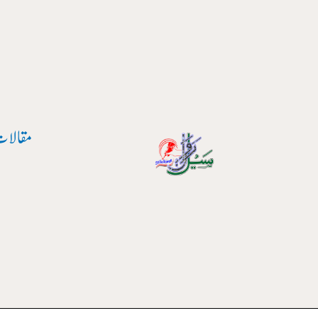
واد
ر
ائیں۔
مقالات