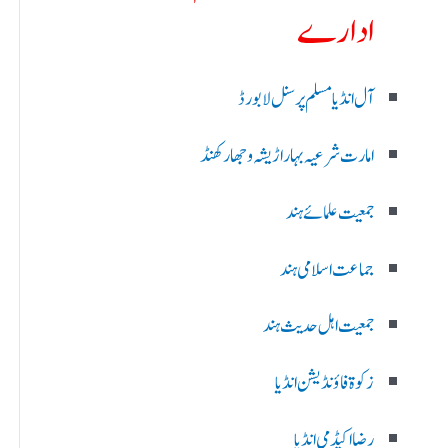
ادارے
آل انڈیا مسلم پرسنل لا بورڈ
امارت شرعیہ بہار اڑیشہ و جھارکھنڈ
جمعیت علمائے ہند
جماعت اسلامی ہند
جمعیت اہل حدیث ہند
زکوۃ فاؤنڈیشن انڈیا
رضا اکیڈمی انڈیا