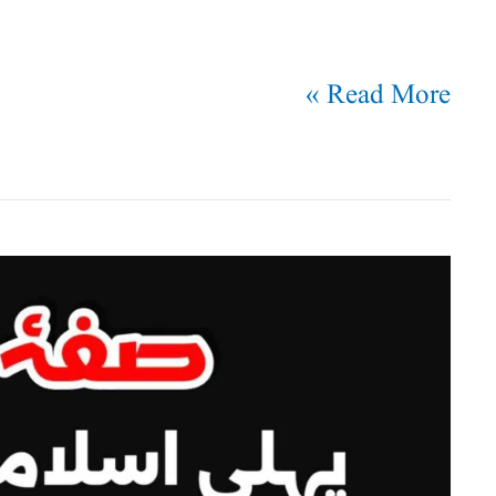
Read More »
صفۂ
نبوی
:پہلی
اسلامی
درسگاہ