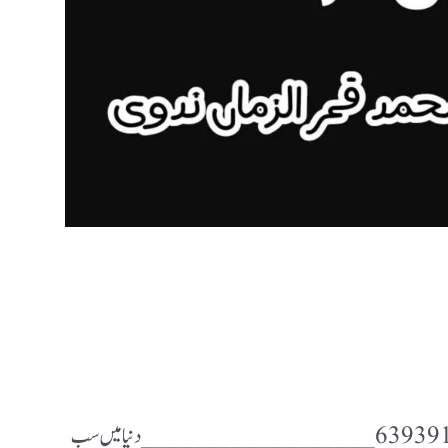
✍️محمد قمر الزماں ندوی استاد/ مدرسہ نور الاسلام کنڈہ پرتاپگڑھ 6393915491 __________________ دنیا میں سب