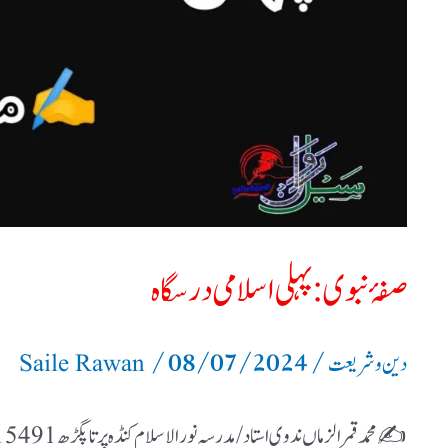
صفۂ نبوی :پہلی اسلامی درسگاہ
/
08/07/2024
/
دین و شریعت
Saile Rawan