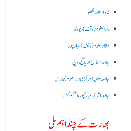
ندوۃالعلما لکھنو
دارالعلوم (وقف)دیوبند
مظاہرعلوم (وقف)سہارنپور
جامعۃ الفلاح بلریاگنج،یوپی
جامعہ سلفیہ(مرکزی دارالعلوم )بنارس
جامعہ اشرفیہ مبارکپور،اعظم گڑھ
بھارت کے چند اہم ملی