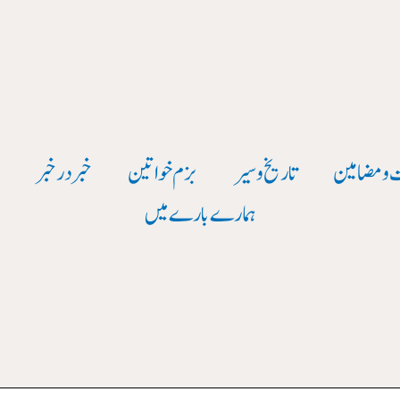
 و مضامین
تاریخ وسیر
بزم خواتین
خبر در خبر
و
ہمارے بارے میں