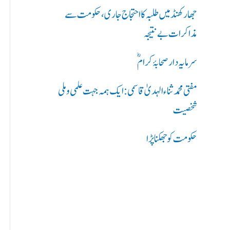
ر
جھارکھنڈ میں طلبہ کا احتجاج جاری، حکومت سے
ی
مذاکرات بے نتیجہ
ں
سرمایہ دار صحابۂ کرامؓ
:
مفتی محمد ثناء الہدیٰ قاسمی: ایک ہمہ جہت علمی و ملی
شخصیت
حکومت کو جھکنا پڑا