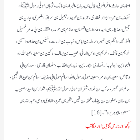
اسماء بن حارثہ، اغر المزنی، بلال بن رباح، البراء بن مالک، ثوبان مولیٰ رسول ﷺ،
ثقیف بن عمرو، ابو ذر غفاری، جرہد بن خویلد، جعیل بن سراقہ الضمری، جاریہ بن
جمیل، حذیفہ بن اسید، حارثہ بن النعمان، حازم بن حرملہ، حنظلہ بن ابی عامر غسیل
الملائکہ، الحکم بن عمیر، حرملہ بن ایاس، خباب بن الارت، خنیس بن حذافۃ السہمی،
خریم بن فاتک، خریم بن اوس الطائی، خبیب بن یساف، دکین بن سعید، عبد اللہ ذو
البجادین، ابو لبابہ الانصاری، ابو رزین، زید بن الخطاب، سلمان فارسی، سعد بن ابی
وقاص، سعید بن عامر، سفینہ مولی رسول اللہ، سالم مولی ابی حذیفہ، سالم بن عبید الاشجعی،
سالم بن عمیر، سائب بن خلاد، شقران مولی رسول اللہ ﷺ، شداد بن اسید، صہیب
بن سنان، صفوان بن بیضاء، طخفہ بن قیس، طلحہ بن عمرو، طفاوی دوسی، عبد اللہ بن
مسعود، ابو ہریرہ”۔[16]
کچھ اور درس گاہیں اور مکاتب