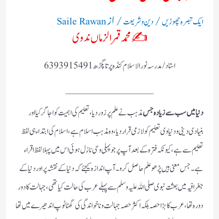
/
/ از
ایک تبصرہ چھوڑیں
دین و شریعت
Saile Rawan
✍️محمد قمر الزماں ندوی
استاد/ مدرسہ نور الاسلام کنڈہ پرتاپگڑھ 6393915491
__________________
دنیا میں سب سے زیادہ جس
مذہب نے علم پر زور دیا، تعلیم کی اہمیت کو اجاگر کیا اور
بنیادی دینی و دنیاوی تعلیم کو لازمی قرار دیا، وہ مذہب اسلام ہے ، اسلام کی ابتداء ہی لفظ
تعلیم سے ہے، کیونکہ فترہ کے بعد آپ پر جو پہلی وحی نازل ہوئی اس میں پہلا لفظ اقراء
ہے ۔ جس معنی ہیں پڑھو علم حاصل کرو ۔ آپ اندازہ کیجئے کہ دنیا کے نقشہ پر اور دنیا کے
جغرافیہ میں بعثت نبوی صلی اللہ علیہ وسلم سے پہلے عرب کی حالت کیا تھی، جہالت کا دور
دورہ تھا ،عرب کا بڑا حصہ بلکہ اکثر حصہ جہالت و ناخواندگی کی گھٹا ٹوپ اندھیرے میں تھا