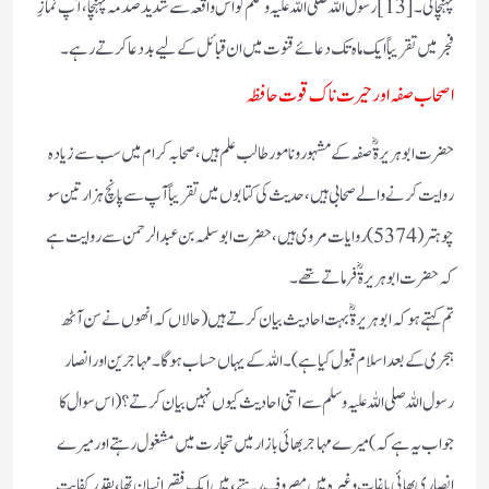
پہنچائی۔[13] رسول اللہ صلی اللہ علیہ وسلم کو اس واقعہ سے شدید صدمہ پہنچا ،آپ نمازِ
فجر میں تقریباً ایک ماہ تک دعائے قنوت میں ان قبائل کے لیے بددعا کرتے رہے۔
اصحاب صفہ اورحیرت ناک قوت حافظہ
حضرت ابوہریرة ؓصفہ کے مشہور ونامور طالب علم ہیں،صحابہ کرام میں سب سے زیادہ
روایت کرنے والے صحابی ہیں،حدیث کی کتابوں میں تقریباً آپ سے پانچ ہزار تین سو
چوہتر (5374) روایات مروی ہیں ، حضرت ابوسلمہ بن عبدالرحمن سے روایت ہے
کہ حضر ت ابوہریرة ؓفرماتے تھے۔
تم کہتے ہو کہ ابوہریرة ؓ بہت احادیث بیان کرتے ہیں(حالاں کہ انھوں نے سن آٹھ
ہجری کے بعد اسلام قبول کیا ہے ) ۔اللہ کے یہاں حساب ہوگا۔مہاجرین اور انصار
رسول اللہ صلی اللہ علیہ وسلم سے اتنی احادیث کیوں نہیں بیان کرتے ؟(اس سوال کا
جواب یہ ہے کہ )میرے مہاجر بھائی بازار میں تجارت میں مشغول رہتے اور میرے
انصاری بھائی باغات وغیرہ میں مصروف رہتے ،میں ایک فقیر انسان تھا ،بقدر کفایت