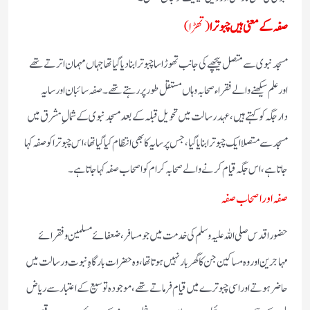
صفہ کے معنی ہیں چبوترا
(تھڑا)
مسجد نبوی سے متصل پیچھے کی جانب تھوڑا سا چبوترا بنادیا گیا تھا جہاں مہمان اترتے تھے
اور علم سیکھنے والے فقراء صحابہ وہاں مستقل طور پر رہتے تھے۔صفہ سائبان اور سایہ
دارجگہ کو کہتے ہیں، عہد رسالت میں تحویل قبلہ کے بعد مسجد نبوی کے شمال ِمشرق میں
مسجدسے متصلا ایک چبوترا بنایا گیا ،جس پر سایہ کا بھی انتظام کیا گیا تھا ،اس چبوترا کو صفہ کہا
جاتا ہے ،اس جگہ قیام کرنے والے صحابہ کرام کو اصحاب صفہ کہا جاتا ہے ۔
صفہ اور اصحاب صفہ
حضور اقدس صلی اللہ علیہ وسلم کی خدمت میں جو مسافر ،ضعفائے مسلمین و فقرائے
مہاجرین اور وہ مساکین جن کا گھر بار نہیں ہوتا تھا ،وہ حضرات بارگاہِ نبوت ورسالت میں
حاضر ہوتے اور اسی چبوترے میں قیام فرماتے تھے،موجودہ توسیع کے اعتبار سے ریاض