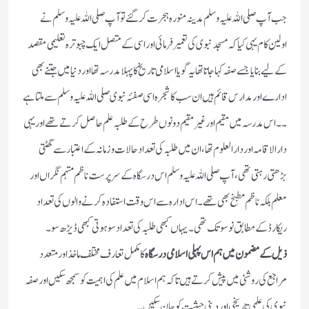
جب آپ صلی اللہ علیہ وسلم مدینہ منورہ ہجرت کرگئے تو آپ صلی اللہ علیہ وسلم نے
اولین کام یہی کیا کہ مسجد نبوی کی تعمیر فرمائی اور اسی کے متصل ایک چبوترہ تعلیمی مقصد
کے لیے بنایا جسے صفہ کہا جاتا تھا یہ گویا اسلامی تاریخ کا پہلا مدرسہ تھا اور دنیا میں جتنے بھی
ادارے اور مدارس قائم ہیں ان سب کا شجرہ اسی صفئہ نبوی صلی اللہ علیہ وسلم سے ملتا ہے
۔۔ اس مدرسہ میں مقیم اور غیر مقیم دونوں طرح کے طلبہ علم حاصل کرتے تھے اور یہی
دار الاقامہ اور دار العلوم تھا ،ان میں طلبہ کی تعداد حالات و زمانہ کے اعتبار سے گھٹتی
بڑھتی رہتی تھی ،آپ صلی اللہ علیہ وسلم اس درسگاہ کے سرپرست ناظم مہتمم نگراں اور
معلم بلکہ ناظم مطبخ بھی تھے ۔ اس ادارہ سے اس وقت استفادہ کرنے والوں کی تعداد
ریکارڈ کے مطابق نوسو تک تھی ۔ یہاں کبھی طلبہ کی تعداد سو ہوتی کبھی ڈیڑھ سو ۔
ذیل کے مضمون میں ہم اس پہلی اسلامی درسگاہ
کا مکمل تعارف مختلف ماخذ اور متعدد
مراجع کی روشنی میں پیش کرتے ہیں تاکہ ہم اسلام میں علم کی اہمیت کو سمجھ سکیں اور صفہ
نبوی کی علمی تاریخی اور دینی حیثیت کو جان سکیں۔