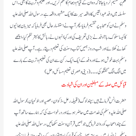
علم پر تقسیم کر دیا جاتا کہ وہ ان کے قیام وطعام کا نظم کریں ۔اور تعلیم و تربیت کا بھی ۔اس
سلسلہ میں وفد عبد القیس کا واقعہ سیرت کا ایک مشہور واقعہ ہے ،رسول اللہ صلی اللہ علیہ
وسلم نے ان کو صحابہ پر تقسیم فرمایا ،پھر آپ نے استفسار حال بھی فرمایا کہ میزبان بھائیوں
کا کیسا سلوک رہا ؟ وفد نے بڑی تعریف کی اور کہا انہوں نے رہائش کا بہتر نظم کیا، اچھے
کھانے کھلائے اور شب و روز ہمیں کتاب و سنت کی تعلیم دیتے رہے ۔ آپ صلی اللہ علیہ
وسلم بہت خوش ہوئے اور وفد کے ایک ایک رکن سے ان کی تعلیم و تربیت کے بارے
میں الگ الگ گفتگو کی ۔۔۔( دینی و عصری تعلیم مسائل و حل )
قبائل میں صفہ کے مبلغین اور ان کی شہادت
حضرت انس ؓ فرماتے ہیں: چند لوگ( قبیلہ رعل ،ذکوان ،عصیہ اور بنولحیان) رسول اللہ
صلی اللہ علیہ وسلم کی خدمت میں حاضر ہوئے اور درخواست کی کہ ہمارے ساتھ آپ
کے چند اصحاب کو روانہ فرمائیں جو ہمیں قرآن وسنت سکھائیں، رسول اللہ صلی اللہ علیہ
وسلم نے انصار میں سے ستر صحابہ جن کو قراء کہا جاتا تھا، ان کے ساتھ روانہ فرمایا: جن