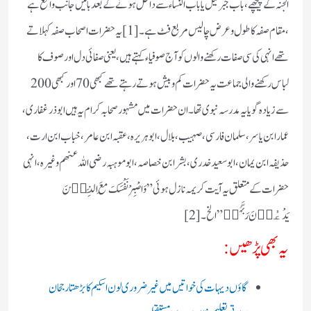
الجنہ کے پیچھے ،باب جبرئیل یا باب النساء سے داخل ہونے کے بعد بائیں جانب واقع ہے
،مقام صفہ کا طول وعرض چالیس مربع فٹ ہے ۔[1] یہ حضرات اصحاب صفہ کہلاتے
تھے انہی کی سی صفات رکھنے والوں کو آج صوفیاء کہتے ہیں، یعنی صفائی دل اور صوف کا
لباس رکھنے والی جماعت یہ حضرات کم و بیش ہوتے رہتے تھے کبھی 70 اور کبھی 200
سے زیادہ گویا یہ مدرسہ نبوی تھا۔ ان حضرات میں مشہور صحابہ کرام یہ ہیں ابو ذر غفاری،
عمار ابن یاسر، سلمان فارسی، صہیب، بلال، ابوہریرہ، عقبہ ابن عامر، خباب ابن ارت،
حذیفہ ابن یمان، ابو سعیدخدری، بشر ابن خصاصہ، ابو موہبہ رضی اللہ عنھم وغیرہ ، انہی
حضرات کے متعلق یہ آیت کریمہ نازل ہوئی”وَاصْبِرْ نَفْسَکَ مَعَ الَّذِیۡنَ
یَدْعُوۡنَ رَبَّہُمۡ”الخ۔[2]
یہ بھی پڑھیں:
گاؤں دیہات کی خواتیں میں غیر ضروری لون اسکیم کا بڑھتا رجحان