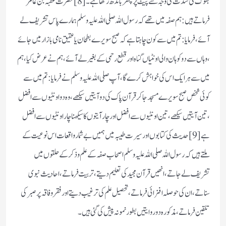
بھوک کی شدت کی وجہ سے پیٹ پر پتھر باندھ رکھا ہے ۔ [8] حضرت عقبہ بن عامر ؓ
فرماتے ہیں: ہم صفہ میں تھے کہ رسول اللہ صلی اللہ علیہ وسلم ہمارے پاس تشریف لے
آئے ،فرمایا: تم میں سے کون چاہتاہے کہ صبح سویرے بطحان یا عقیق نامی بازار میں جائے
، وہاں سے دو کوہان والی اونٹیاں گناہ اور قطع رحمی کے بغیر لے آئے ،ہم نے عرض کیا ،ہم
میں سے ہر ایک اس کی خواہش کرے گا ،آپ صلی اللہ علیہ وسلم نے فرمایا: تم میں سے
کوئی شخص صبح سویر ے مسجد جاکر قرآن پاک کی دو آیتیں سیکھے ،وہ دو اونٹیوں سے افضل
،تین آیتیں سیکھے، تین اونٹیوں سے افضل اور چار آیتوں کا سیکھنا چار اونٹیوں سے افضل
ہے [9] حدیث کی کتابوں اور سیرت طیبہ میں ہمیں بے شمار واقعات اس نوعیت کے
ملتے ہیں کہ رسول اللہ صلی اللہ علیہ وسلم اصحاب صفہ کے علم و ذکر کے حلقوں میں
تشریف لے جاتے ،انھیں قرآن مجید کی تعلیم دیتے ،تربیت فرماتے، احادیث نبوی
سناتے ،ان کی حوصلہ افزائی فرماتے، تحصیل علم کی ترغیب دیتے اور فقر وفاقہ پر صبر کی
تلقین فرماتے ،مذکورہ دو روایتیں بطور نمونہ پیش کی گئی ہیں ۔