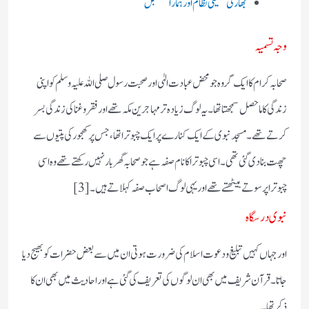
بھارتی تعلیمی نظام اور ہمارا مستقبل
وجہ تسمیہ
صحابہ کرام کا ایک گروہ جو محض عبادت الہٰی اور صحبت رسول صلی اللہ علیہ وسلم کو اپنی
زندگی کا ماحصل سمجھتا تھا۔ یہ لوگ زیادہ تر مہاجرین مکہ تھے اور فقر و غنا کی زندگی بسر
کرتے تھے۔ مسجد نبوی کے ایک کنارے پر ایک چبوترا تھا،جس پر کھجور کی پتیوں سے
چھت بنا دی گئی تھی۔ اسی چبوترا کا نام صفہ ہے جو صحابہ گھر بار نہیں رکھتے تھے وہ اسی
چبوترا پر سوتے بیٹھتے تھے اور یہی لوگ اصحاب صفہ کہلاتے ہیں۔[3]
نبوی درسگاہ
اور جہاں کہیں تبلیغ و دعوت اسلام کی ضرورت ہوتی ان میں سے بعض‌حضرات کو بھیج دیا
جاتا۔ قرآن شریف میں بھی ان لوگوں کی تعریف کی گئی ہے اور احادیث میں بھی ان کا
ذکر تھا۔