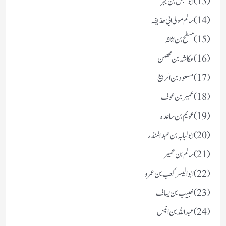
(13) ابو عبس بن جبر
(14) سالم مولی ابی حذیفہ
(15) مسطح بن اثاثہ
(16) عکاشہ بن محصن
(17) مسعود بن الربیع
(18) عمیر بن عوف
(19) عویم بن ساعدہ
(20) ابولبابہ بن عبد المنذر
(21) سالم بن عمیر
(22) ابو الیسر کعب بن عمرو
(23) خبیب بن یساف
(24) عبد اللہ بن انیس