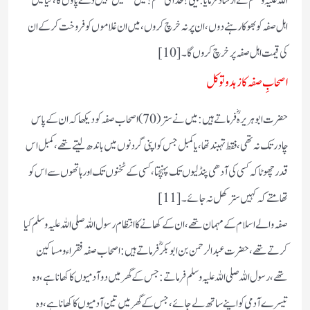
اللہ علیہ وسلم نے ارشاد فرمایا: بیٹی! خدا کی قسم! میں تمھیں نہیں دے پاؤں گا، کیا میں
اہل صفہ کو بھوکا رہنے دوں، ان پر نہ خرچ کروں، میں ان غلاموں کو فروخت کرکے ان
کی قیمت اہل صفہ پر خرچ کروں گا۔ [10]
اصحابِ صفہ کا زہد و توکل
حضرت ابوہریرہؓ فرماتے ہیں:میں نے ستر(70) اصحاب صفہ کو دیکھا کہ ان کے پاس
چادر تک نہ تھی ،فقط تہبند تھا ،یا کمبل جس کو اپنی گردنوں میں باندھ لیتے تھے، کمبل اس
قدر چھوٹا کہ کسی کی آدھی پنڈلیوں تک پہنچتا، کسی کے ٹخنوں تک اور ہاتھوں سے اس کو
تھامتے کہ کہیں ستر کھل نہ جائے ۔[11]
صفہ والے اسلام کے مہمان تھے ،ان کے کھانے کا انتظام رسول اللہ صلی اللہ علیہ وسلم کیا
کرتے تھے ، حضرت عبدالرحمن بن ابوبکر ؓ فرماتے ہیں :اصحاب صفہ فقراء ومساکین
تھے، رسول اللہ صلی اللہ علیہ وسلم فرماتے: جس کے گھر میں دو آدمیوں کا کھانا ہے ،وہ
تیسرے آدمی کو اپنے ساتھ لے جائے ،جس کے گھر میں تین آدمیوں کا کھانا ہے،وہ