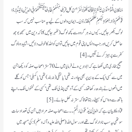
وَ مَا کَانَ الْمُؤْمِنُوْنَ لِیَنْفِرُوْا کَآفَّۃً فَلَوْ لَا نَفَرَ مِنْ کُلِّ فِرْقَۃٍ مِّنْھُمْ طَآءِفَۃٌ لِّیَتَفَقَّھُوْا فِی الدِّیْنِ وَ لِیُنْذِرُوْا
قَوْمَھُمْ اِذَا رَجَعُوْا اِلَیْھِمْ لَعَلَّھُمْ یَحْذَرُوْنَ۔ایمان والوں کے لیے یہ مناسب نہیں کہ سب
لوگ بکھر جائیں۔ کیوں نہ ہر گروہ سے کچھ لوگ (ٹھہر جائیں) تا کہ دین میں سمجھ بوجھ
حاصل کر یں اور جب واپس اپنی قوم میں جائیں تو ان کو اللہ کا خوف دلائیں، شاید وہ لوگ
کفر سے پرہیز کرنے لگیں۔ [4]
صحیح بخاری میں لکھا ہے کہ ابوہریرہ نے فرمایا میں نے 70 ستر اصحاب صفہ کو دیکھا جن
میں سے کسی ایک کے بدن پر بھی چادر نہ تھی‘ یا لنگی (تہ بند) تھی‘ یا کمبلی‘ جس کو گلے
میں انھوں نے باندھ رکھا تھا۔ کسی کے آدھی پنڈلی تک تھی‘ کسی کے ٹخنوں تک۔ اپنے
ہاتھ سے وہ اس کو سمیٹے رہتا تھا تاکہ ستر نہ کھل جائے۔[5]
قتادہ کا بیان ہے کہ الَّذِیْنَ یَدْعُوْنَ رَبَّہُمْ۔۔ سے اصحاب صفہ مراد ہیں جن کی تعداد سات
سو تھی یہ سب نادار لوگ تھے اور رسول اللہ ( صلی اللہ علیہ و آلہ وسلم) : کی مسجد میں