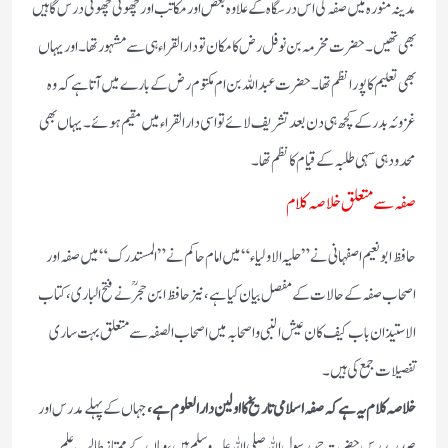
مدینہ منورہ میں صفہ کی اس درسگاہ کے علاوہ بعض اور مکاتب اور چھوٹی چھوٹی درس گاہیں
بھی تھیں ۔حضرت مخرمہ بن نوفل رض کا مکان تو دار القراء ہی سے مشہور تھا ۔اور یہاں
بھی تعلیم کا پورا نظم تھا ۔حضرت عبد اللہ بن ام مکتوم رض کے بارے میں آتا ہے کہ وہ
غزوئہ بدر کے کچھ ہی دن بعد تشریف لائے تو اسی دار القراء میں مقیم ہوئے ۔یہاں بھی
محدود ہی سہی طلبہ کے قیام کا نظم تھا ۔
صفہ سے متعلق خلاصہ کلام
حافظ ابو نعیم اصفہانی نے ”حلیہ الاولیاء“میں امام حاکم نے ”المستدرک “ میں صفہ اور
اصحاب صفہ کے حالات کے مفصل بیان کیاہے ،نیز حافظ ابن حجرؒ نے فتح الباری، کتاب
الاستیذان باب کیف کان عیش النبی واصحابہ میں اصحاب الصفہ سے متعلق بہت ساری
تفصیلات جمع کی ہیں ۔
خلاصہ کلام یہ ہے کہ صفہ اسلامی تاریخ کا اولین دار العلوم ہے،
جہاں کے پہلے مدرس اور
صدر مدرس حضرت حمد رسول اللہ صلی اللہ علیہ وسلم ہیں،وہاں کے ممتاز طالب ِعلم