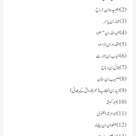
(2) ابعبیدہ ابن جراح
(3)عمار بن یاسر
(4) عبد اللہ بن مسعود
(5) مقداد بن الاسود
(6) خباب بن الارت
(7) بلال بن رباح
(8) صہیب بن سنان
(9) زید بن الخطاب(عمر فاروق کے بھائی)
(10) ابو کبشہ
(11) ابو مرثد الغنوی
(12) صفوان بن بیضاء