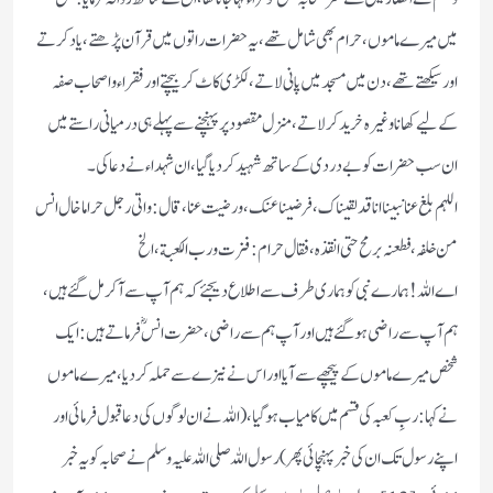
میں میرے ماموں،حرام بھی شامل تھے ،یہ حضرات راتوں میں قرآن پڑھتے ،یاد کرتے
اور سیکھتے تھے،دن میں مسجد میں پانی لاتے ، لکڑی کاٹ کر بیچتے اور فقراء واصحاب صفہ
کے لیے کھانا وغیرہ خرید کر لاتے ،منزل مقصود پر پہنچنے سے پہلے ہی درمیانی راستے میں
ان سب حضرات کو بے دردی کے ساتھ شہید کر دیا گیا،ان شہداء نے دعا کی۔
اللہم بلغ عنا نبینا انا قدلقیناک، فرضینا عنک ،ورضیت عنا ،قال: واتی رجل حراما خال انس
من خلفہ، فطعنہ برمح حتی انقذہ ،فقال حرام : فزت ورب الکعبة ،الخ
اے اللہ ! ہمارے نبی کو ہماری طرف سے اطلاع دیجئے کہ ہم آپ سے آکر مل گئے ہیں ،
ہم آپ سے راضی ہو گئے ہیں اور آپ ہم سے راضی ،حضرت انس ؓ فرماتے ہیں: ایک
شخص میرے ماموں کے پیچھے سے آیا اوراس نے نیزے سے حملہ کر دیا ،میرے ماموں
نے کہا : ربِ کعبہ کی قسم میں کامیاب ہو گیا ،(اللہ نے ان لوگوں کی دعا قبول فرمائی اور
اپنے رسول تک ان کی خبر پہنچائی پھر) رسول اللہ صلی اللہ علیہ وسلم نے صحابہ کو یہ خبر