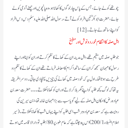
چوتھے کولے جائے ،جس کے پاس چار لوگوں کا کھانا ہو، وہ پانچویں اور چھٹے آدمی کولے
جائے ، حضرت ابوبکر ؓ تین افراد کو لے آتے، رسول اللہ صلی اللہ علیہ وسلم دس دس افراد
کو اپنے ساتھ لے جاتے۔ [12]
اہل صفہ کا انتظام خورد و نوش اور مطبخ
جو طلبہ صفہ میں مقیم تھے ،اہل مدینہ ان کے کھانے کا نظم کرتے اور ان کو اپنا اور اپنے
رسول کا مہمان سمجھ کر ان کے ساتھ اکرام کا معاملہ فرماتے تھے ان کے کھانے کا نظم دو
طرح سے ہوتا تھا ۔اول یہ کہ خود صفہ میں کھانے کی چیزیں پہنچا دی جاتی ۔ دوسرا طریقہ
یہ تھا کہ لوگ کچھ طلبہ کو اپنے گھر بلا کر لاتے اور ان کو کھانا کھلاتے ۔۔۔حضرت سعد بن
عبادہ رض کا مکان اہل صفہ کے لیے گویا سب سے بڑا مہمان خانہ تھا ،ابن سیرین کی
روایت ہے کہ سعد بن عبادہ ہر شب اسی طلبہ کو اپنے یہاں شب کا کھانا کھلاتے ۔( سیر
اعلام النبلاء 1/ 200) اس پتہ چلتا ہے کہ عام طور پر 80/ طلبہ تو دار الاقامہ میں ہوتے