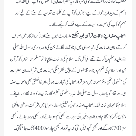
مطلب تھا،نہ زراعت سے کوئی سروکار، یہ حضرات اپنی آنکھوں کو آپ صلی اللہ علیہ
وسلم کے دیدار پرانوار کے لیے ،کانوں کو آپ کے کلمات قدسیہ کے سننے کے لیے اور
جسم کو آپ کی صحبت و معیت کے لیے وقف کر چکے تھے ۔
اصحابِ صفہ اپنے اوقات قرآن مجید سیکھتے ،
احادیث نبویہ سننے اور ذکر واذکار میں صرف
کرتے ،یا ان خدمات کی انجام دہی میں اپنا وقت لگاتے جن کی ذمہ داری رسول اللہ صلی
اللہ علیہ وسلم دیا کرتے تھے ،قبائل تک اسلام کی دعوت پہنچانا ،نو مسلم جماعتوں کو قرآن
مجید اور اسلام کی تعلیم دینا اور تقاضوں کے پیش نظر جنگی مہمات میں شرکت ان حضرات
کی مشغولی تھی، بئر معونہ میں ستر قراء صحابہ کی شہادت ہوئی ،ان کا تعلق بھی اصحاب صفہ
ہی سے تھا، گویا صفہ رسول اللہ صلی اللہ علیہ وسلم کی تعلیم گاہ ،تربیت گاہ ،خانقاہ اور اضیاف
اسلام کا مہمان خانہ تھا۔ اصحابِ صفہ دعوتی و تبلیغی اسفار، سرایا میں شرکت ،وطن واپسی
،نکاح ،گھر کا انتظام اور وفاتِ وغیرہ کی وجہ سے کبھی کم ہو جاتے اور کبھی بڑھ جاتے ،کبھی
ستر(70) ہو گئے اور کبھی کم وبیش حتی کہ یہ تعداد کبھی چار سو(400) تک جا پہنچتی ۔