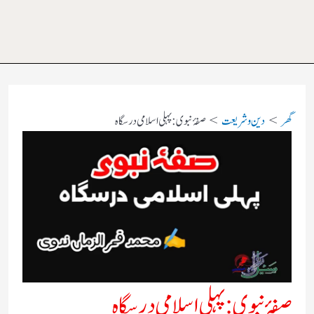
گھر
دین و شریعت
صفۂ نبوی :پہلی اسلامی درسگاہ
صفۂ نبوی :پہلی اسلامی درسگاہ