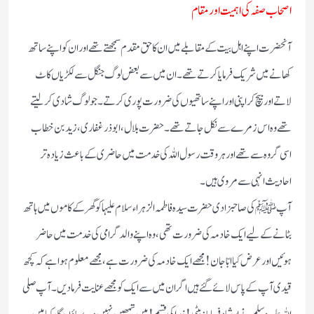
اصحاب صفہ کی اہمیت اور مقام
آنحضرت اپنے اہل بیت کے مقابلے میں ان کا حق مقدم سمجھتے تھے اور ان کو اپنے ساتھ
کھانے میں شریک فرمایا کرتے تھے۔ ان میں سے بعض لوگ جنگل سے لکڑیاں کاٹ
لاتے اور بیچ کر اپنی اور اپنے ساتھیوں کی ضرورت پوری کرتے۔ جولوگ شادی کر لیتے
تھے وہ اس زمرے سے نکل جاتے تھے۔ حضرت بلال، ابوذرغفاری، زید بن خطاب
اسی گروہ سے تھے اور ہر وقت رسول اللہ کی خدمت میں حاضری کے باعث زیادہ تر
احادیث انہی سے مروی ہیں۔
آپﷺ کی صاحبزادی حضرت سیدہ فاطمہ الزہراء سلام علیہا کو گھر کے کاموں میں ہاتھ
بٹانے کے لیے ایک خادمہ کی ضرورت تھی، وہ اپنے والد گرامی کی خدمت میں حاضر
ہوئیں اور عرض کیا ابّا جان! مجھے ایک خادمہ کی ضرورت ہے، مجھے معلوم ہوا ہے کہ کچھ
قیدی آپ کے پاس لائے گئے ہیں اگر ان میں سے ایک کو مجھے عنایت فرما دیں۔ آپ صلی