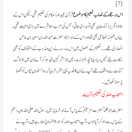
[7]
اس درسگاہ کے نصاب تعلیم کا موضوع
قرآن مجید اور احکام کی تعلیم تھی ،لیکن اس کے
علاوہ تحریر و کتابت پر بھی توجہ دی جاتی ، جس کی عرب معاشرے میں بڑی اہمیت تھی ۔
یہاں شعبئہ خطاطی بھی تھا اور اس کے ماہر استاد حضرت عبد اللہ بن سعید بن عاص
انصاری تھے ۔ ۔تعلیم کے حصول میں اس مدرسہ نے دین و مذہب کے اختلاف کو بھی
رکاوٹ بننے نہیں دیا ،چنانچہ غزوئہ بدر میں جو مشرکین قید ہوکر آئے ان میں جو لوگ
کتابت سے واقف تھے آپ نے ان کا فدیہ یہی مقرر فرمایا کہ وہ مسلمان بچوں کو لکھنا
پڑھنا سکھائیں ۔
اصحاب ِ صفہ کی تعلیم و تربیت
حضرت ابو طلحہؓ حضرت ام سلیم ؓ کے پاس آئے اور فرمایا :میں رسول اللہ صلی اللہ علیہ وسلم
کے پاس سے ہو کر آیا ہوں ،آپ اصحاب ِصفہ کو سورة النساء پڑھا رہے ہیں،آپ نے