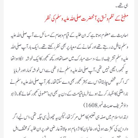
ہی تھے ۔
مطبخ کے نظم و نسق پر آنحضرت صلی اللہ علیہ وسلم کی نظر
احادیث سے معلوم ہوتا ہے کہ ان طلبہ کے قیام وطعام کے مسائل سے آپ صلی اللہ علیہ
وسلم غافل نہ رہتے تھے اور کھانے کے معیار پر بھی نظر رکھتے تھے ۔ایک بار آپ صلی اللہ
علیہ وسلم تشریف لائے ،دست مبارک میں عصا تھا اور کچھ کھجور کا ایک خوشہ لٹکا ہوا تھا
یہ کجھور اچھی نہیں تھی ،آپ صلی اللہ علیہ وسلم نے لاٹھی سے اس خوشہ کو مارا اور فرمایا
کہ اگر یہ شخص چاہتا تو اس سے بہتر کھجور بھی دے سکتا تھا ۔پھر آپ صلی اللہ علیہ وسلم نے
ناراضگی کا اظہار کرتے ہوئے فرمایا قیامت کے دن یہ بھی ایسا معمولی کھجور کھائے گا ۔(ابو
داؤ شریف حدیث نمبر 1608)
ابتداء اسلام میں صفہ ہی تعلیم کا اصل مرکز تھا ، لیکن یہ چھوٹی سی جگہ تھی ، اس لیے اگر
واردین کی کثرت ہوتی اور طالبان کا اژدہام ہو جاتا تو عارضی طور پر ان طلبہ کو مختلف اہل