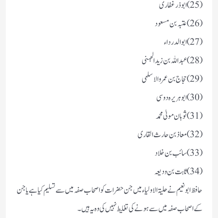
(25) ابو ذر غفاری
(26) عتبہ بن مسعود
(27) ابو الدرداء
(28) عبد اللہ بن زید الجہنی
(29) حجاج بن عمرو الاسلمی
(30) ابو ہریرہ دوسی
(31) ثوبان مولیٰ محمد
(32) معاذ بن حارث القاری
(33) سائب بن خلاد
(34) ثابت بن ودیعہ
حافظ ابو نعیم نے حلیۃ الاولیاء میں جن حضرات کو اصحاب صفہ میں سے تسلیم کیا ہے یا جن
کے اصحاب صفہ میں سے ہونے کی تغلیط نہیں کی وہ یہ ہیں۔