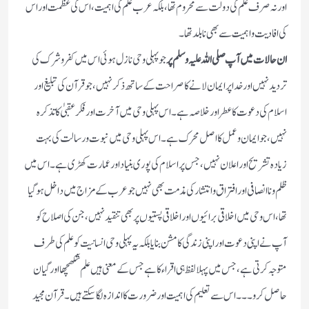
اور نہ صرف علم کی دولت سے محروم تھا ،بلکہ عرب علم کی اہمیت ،اس کی عظمت اور اس
کی افادیت و اہمیت سے بھی نابلد تھا ۔
ان حالات میں آپ صلی اللہ علیہ وسلم پر
جو پہلی وحی نازل ہوئی اس میں کفر و شرک کی
تردید نہیں اور خدا پر ایمان لانے کا صراحت کے ساتھ ذکر نہیں ،جو قرآن کی تبلیغ اور
اسلام کی دعوت کا عطر اور خلاصہ ہے ۔اس پہلی وحی میں آخرت اور فکر عقبیٰ کا تذکرہ
نہیں، جو ایمان و عمل کا اصل محرک ہے ۔ اس پہلی وحی میں نبوت و رسالت کی بہت
زیادہ تشریح اور اعلان نہیں، جس پر اسلام کی پوری بنیاد اور عمارت کھڑی ہے ۔ اس میں
ظلم و ناانصافی اور افتراق و انتشار کی مذمت بھی نہیں جو عرب کے مزاج میں داخل ہوگیا
تھا ،اس وحی میں اخلاقی برائیوں اور اخلاقی پستیوں پر بھی تنقید نہیں، جن کی اصلاح کو
آپ نے اپنی دعوت اور اپنی زندگی کا مشن بنایا بلکہ یہ پہلی وحی انسانیت کو علم کی طرف
متوجہ کرتی ہے ،جس میں پہلا لفظ ہی اقراء کا ہے جس کے معنی ہیں علم شکھچھا اور گیان
حاصل کرو ۔۔۔ اس سے تعلیم کی اہمیت اور ضرورت کا اندازہ لگا سکتے ہیں ۔ قرآن مجید