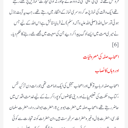
فروکش تھے نہ کسی کی کھیتی تھی نہ دودھ کے جانور نہ کوئی تجارت‘ نمازیں پڑھتے رہتے
تھے ایک وقت کی نماز پڑھ کر دوسری نماز کے انتظار میں رہتے تھے۔ جب یہ آیت نازل
ہوئی تو رسول اللہ ( صلی اللہ علیہ و آلہ وسلم) نے فرمایا ستائش ہے اس اللہ کے لیے جس
نے میری امت میں ایسے لوگ پیدا کر دیے جن کی معیت میں مجھے جمے رہنے کا حکم دیا۔
[6]
اصحاب صفہ کی مصروفیات
اور وہاں کا نصاب
اصحاب صفہ ارباب ِتوکل اور اصحاب تبتل کی ایک جماعت تھی جو رات دن تزکیہ نفس
،کتاب و حکمت کی تعلیم پانے اور دینی تقاضوں کو پورا کرنے کے لیے خدمت اقد س میں
حاضر رہتے تھے ،اصحابِ صفہ میں حضرت ابوہریرة ، حضرت ابوالدرداء،حضرت سلمان
فارسی، حضرت بلال وغیرہ حضرات سر فہرست ہیں،ان حضرات کو نہ تجارت سے کوئی