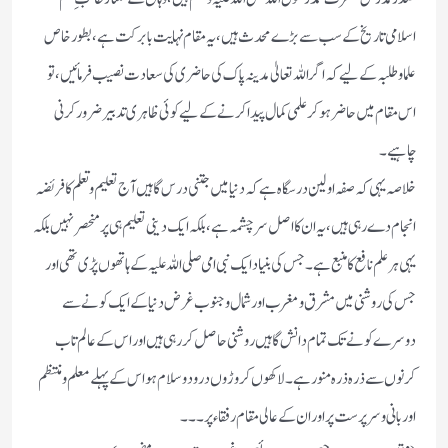
اسلامی تاریخ کے سب سے بڑے محدث ہیں،یہ مقام نہایت بابرکت ہے ،بطور خاص
علما وطلبہ کے لیے کہ اگر اللہ تعالیٰ مدینہ پاک کی حاضری کی سعادت نصیب فرمائیں ،تو
اس مقام میں حاضر ہوکر علمی کمال پیدا کرنے کے لیے کوئی ظاہری تدبیر ضرور کرنی
چاہیے۔
خلاصہ یہی کہ صفہ اولین درسگاہ ہے کہ دنیا میں جتنی درس گاہیں آج تعلیم و تعلم کا فریضہ
انجام دے رہی ہیں ،یہ ان کا اصل سرچشمہ ہے ،بلکہ ایک دینی تعلیم ہی پر منحصر نہیں بلکہ
یہی ہر علم نافع کا منبع ہے ۔جس کی بنیاد ایک نبی امی صلی اللہ علیہ کے ہاتھوں پڑی تھی اور
جس کی روشنی میں مشرق و مغرب اور شمال و جنوب غرض دنیا کے ایک کونے سے
دوسرے کونے تک تمام دانش گاہیں روشنی حاصل کر رہی ہیں اور اس کے عالم تاب
کرنوں سے ذرہ ذرہ منور ہے ۔ لاکھوں کروڑوں درود و سلام ہو اس کے پہلے معلم و منتظم
اور بانی و سرپرست پر اور ان کے عالی مقام رفقاء پر ۔۔۔