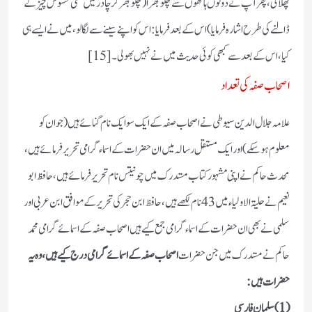
پھلائی ، پھر آپ نے دونوں ہاتھوں سے چلو بھرا (چلو بھر کر چادر میں کسی محسوس چیز کے
ڈالنے کی طرح اشارہ فرمایا) اس کے بعد فرمایا : اس کو اپنے سینے سے لگا لو، میں نے ایسے ہی
کیا ،اس کے بعد سے کبھی کوئی حدیث میں نے نہیں بھولی ۔[15]
اصحاب صفہ کی تعداد
علامہ جلال الدین سیوطی نے اصحاب صفہ کے ایک سو ایک نام گنائے ہیں (جو ان کو
معلوم ہو سکے) اور ایک مستقل رسالہ میں ان حضرات کے اسماء گرامی تحریر فرمائے ہیں،
محدث حاکم نے اپنی مشہور کتاب مستدرک میں چونتیس نام تحریر فرمائے ہیں، حافظ ابو
نعیم نے حلیۃ الاولیاء میں 43 نام لکھے ہیں، حافظ ابن حجر کی تحریر کے موافق ابن عربی اور
سلمی نے بھی ان حضرات کے اسماء گرامی جمع کیے ہیں اصحاب صفہ کے اسمائے گرامی محمد
حاکم نے مستدرک میں جن حضرات
اصحاب صفہ کے اسمائے گرامی درج کیے ہیں، وہ یہ
حضرات ہیں :
(1) سلمان فارسی