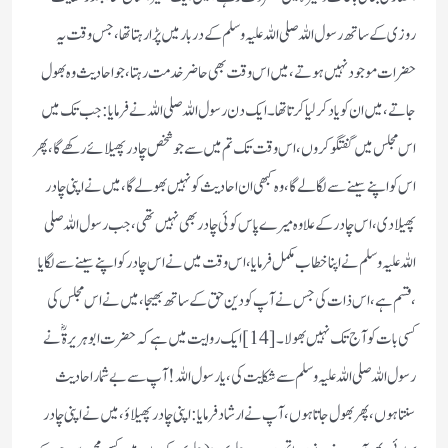
روزی کے ساتھ رسو ل اللہ صلی اللہ علیہ وسلم کے دربار میں پڑا رہتا تھا، جس وقت یہ
حضرات موجود نہیں ہوتے ،میں اس وقت بھی حاضر خدمت رہتا، جو احادیث وہ بھول
جاتے ،میں ان کو یاد کر لیا کرتا تھا۔ ایک دن رسول اللہ صلی اللہ نے فرمایا: جب تک میں
اس مجلس میں گفتگو کروں، اس وقت تک تم میں سے جو شخص چادر پھیلائے رکھے گا،پھر
اس کو اپنے سینے سے لگالے گا ،وہ کبھی ان احادیث کو نہیں بھولے گا ،میں نے اپنی چادر
پھیلادی ،اس چادر کے علاوہ میرے پاس کوئی چادر بھی نہیں تھی ،جب رسول اللہ صلی
اللہ علیہ وسلم نے اپنا خطاب مکمل فرمایا، اس وقت میں نے اس چادر کو اپنے سینے سے لگایا
،قسم ہے، اس ذات کی جس نے آپ کو دین حق کے ساتھ بھیجا، میں نے اس مجلس کی
کسی بات کو آج تک نہیں بھولا۔[14] ایک روایت میں ہے کہ حضرت ابوہریرة ؓ نے
رسول اللہ صلی اللہ علیہ وسلم سے شکایت کی ،یا رسول اللہ !آپ سے بے شمار احادیث
سنتاہوں ،پھر بھول جاتا ہوں،آپ نے ارشاد فرمایا: اپنی چادر پھیلاؤ، میں نے اپنی چادر