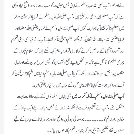
نے اور خود آپ صلی اللہ علیہ وسلم نے اپنی جس حیثیت کو سب سے زیادہ واضح کیا وہ یہی
ہے کہ آپ معلم ہیں داعی اور مبلغ ہیں ،آپ صلی اللہ علیہ وسلم نے فرمایا انما بعثت معلما
میں معلم بنا کر بھیجا گیا ہوں ۔ کہیں آپ صلی اللہ علیہ وسلم نے فرمایا بعثنی اللہ معلما اور
فرمایا بعثنی اللہ مبلغا ۔ اللہ تعالیٰ نے مجھے معلم و مبلغ بنا کر بھیجا ۔ آپ نے بنیادی دینی تعلیم
اور شعور و آگہی کے حاصل کرنے کو لازمی قرار دیا ،ہم کہہ سکتے ہیں کہ اسلام بچوں کے
جبری تعلیم کا قائل ہے تاکہ ہر شخص اپنے نفع و نقصان کو اچھی طرح جان سکے اور اپنی
مقصد پیدائش سے واقف ہوسکے ۔ گویا آپ صلی اللہ علیہ وسلم دنیا میں علم کا چراغ بن کر
آئے اور اس جہالت کو اپنا نشانہ بنایا جس کے سایہ میں برائیاں پنپتی ہیں ۔
آپ صلی اللہ علیہ وسلم نے مکہ مکرمہ میں
بھی جہاں مسلمانوں کے لیے حالات بہت
مشکل تھے ،آپ نے تعلیم و تربیت کو نظر انداز ہونے نہیں دیا اور اپنے ایک جانثار کے
مکان دار ارقم کو ۔۔۔۔۔۔۔۔جو صفا کی چوٹی پر واقع تھا اور جو ہر لحاظ سے وہاں کے لیے
موزوں تھا، تعلیمی و تربیتی مرکز بنایا اور تعلیم کا ماحول برپا کیا ۔