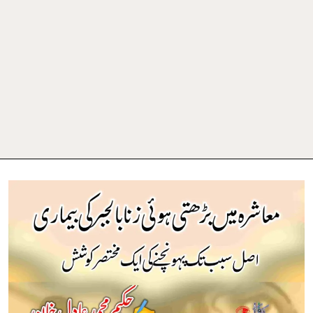
f
معاشرہ
میں
بڑھتی
ہوئی
زنا