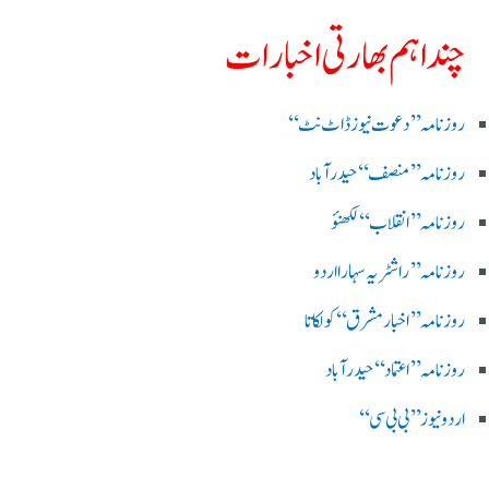
چند اہم بھارتی اخبارات
روز نامہ ’’ دعوت نیوز ڈاٹ نٹ‘‘
روزنامہ ’’ منصف‘‘ حیدر آباد
روزنامہ ’’ انقلاب‘‘ لکھنؤ
روز نامہ ’’راشٹریہ سہارا اردو
روزنامہ ’’اخبارمشرق‘‘ کولکاتا
روزنامہ ’’اعتماد‘‘ حیدرآباد
اردو نیوز ’’بی بی سی‘‘