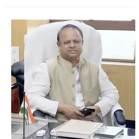
دیدی
ممتا
بنرجی
کا
بڑا
اعلان:
عصمت
دری
کے
مجرموں