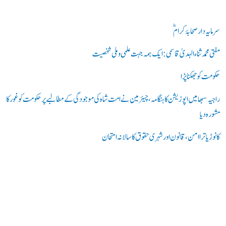
ک
ر
سرمایہ دار صحابۂ کرامؓ
ی
مفتی محمد ثناء الہدیٰ قاسمی: ایک ہمہ جہت علمی و ملی شخصیت
ں
حکومت کو جھکنا پڑا
:
راجیہ سبھا میں اپوزیشن کا ہنگامہ، چیئرمین نے امت شاہ کی موجودگی کے مطالبے پر حکومت کو غور کا
مشورہ دیا
کانوڑ یاترا امن،قانون اور شہری حقوق کا سالانہ امتحان