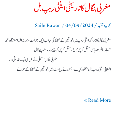
مغربی بنگال کا تاریخی اینٹی ریپ بل
/
04/09/2024
/
تجزیہ و تنقید
Saile Rawan
مغربی بنگال کا تاریخی اینٹی ریپ بل خواتین کے تحفظ کی جانب ایک جرأت مندانہ اقدام ✍️محمد
شہباز عالم مصباحی سیتل کوچی کالج، سیتل کوچی کوچ بہار، مغربی بنگال
_____________________ مغربی بنگال اسمبلی نے کل ہی ایک تاریخی اور
انقلابی اینٹی ریپ بل منظور کیا ہے، جس نے ریاست میں خواتین کے تحفظ کے حوالے
Read More »