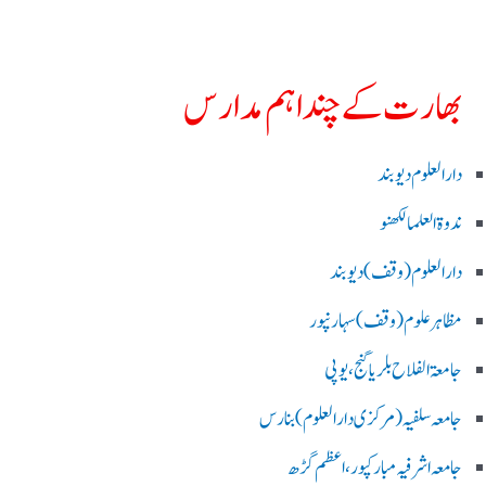
بھارت کے چند اہم مدارس
دارالعلوم دیوبند
ندوۃالعلما لکھنو
دارالعلوم (وقف)دیوبند
مظاہرعلوم (وقف)سہارنپور
جامعۃ الفلاح بلریاگنج،یوپی
جامعہ سلفیہ(مرکزی دارالعلوم )بنارس
جامعہ اشرفیہ مبارکپور،اعظم گڑھ