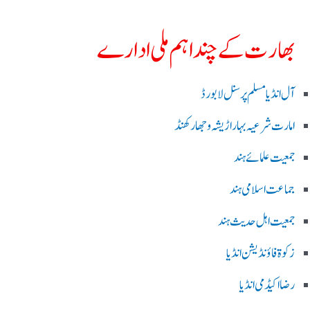
بھارت کے چند اہم ملی ادارے
آل انڈیا مسلم پرسنل لا بورڈ
امارت شرعیہ بہار اڑیشہ و جھارکھنڈ
جمعیت علمائے ہند
جماعت اسلامی ہند
جمعیت اہل حدیث ہند
زکوۃ فاؤنڈیشن انڈیا
رضا اکیڈمی انڈیا