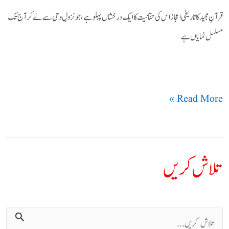
قرآنِ مجید کا تاریخی اعجاز اس کی حقانیت کا ایک درخشاں پہلو ہے، جو نزولِ وحی سے لے کر آج تک
مسلسل نمایاں ہے
Read More »
تلاش کریں
ت