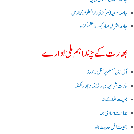
جامعہ سلفیہ(مرکزی دارالعلوم )بنارس
جامعہ اشرفیہ مبارکپور،اعظم گڑھ
بھارت کے چند اہم ملی ادارے
آل انڈیا مسلم پرسنل لا بورڈ
امارت شرعیہ بہار اڑیشہ و جھارکھنڈ
جمعیت علمائے ہند
جماعت اسلامی ہند
جمعیت اہل حدیث ہند