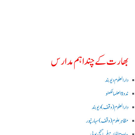
بھارت کے چند اہم مدارس
دارالعلوم دیوبند
ندوۃالعلما لکھنو
دارالعلوم (وقف)دیوبند
مظاہرعلوم (وقف)سہارنپور
جامعۃ الفلاح بلریاگنج،یوپی