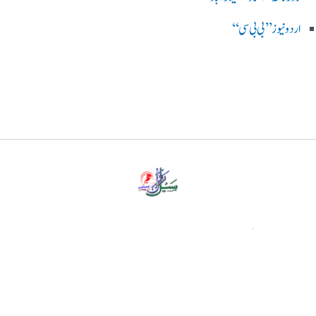
اردو نیوز ’’بی بی سی‘‘
پرائیویسی پالیسی
ڈس کلیمر
ہمارے بارے میں
رابطہ کریں