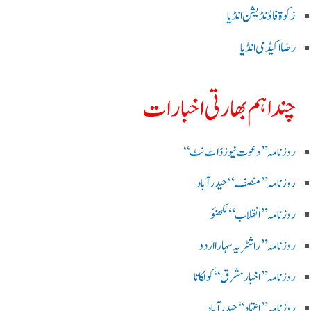
زکوۃ فاؤنڈیشن انڈیا
رضا اکیڈمی انڈیا
چند اہم بھارتی اخبارات
روز نامہ ’’ دعوت نیوز ڈاٹ نٹ‘‘
روزنامہ ’’ منصف‘‘ حیدر آباد
روزنامہ ’’ انقلاب‘‘ لکھنؤ
روز نامہ ’’راشٹریہ سہارا اردو
روزنامہ ’’اخبارمشرق‘‘ کولکاتا
روزنامہ ’’اعتماد‘‘ حیدرآباد