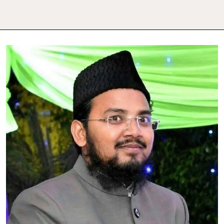
ملک
کو
آئین
کے
مطابق
پابند
کرنا
ہوگا۔