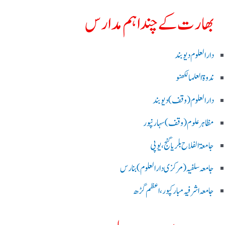
بھارت کے چند اہم مدارس
دارالعلوم دیوبند
ندوۃالعلما لکھنو
دارالعلوم (وقف)دیوبند
مظاہرعلوم (وقف)سہارنپور
جامعۃ الفلاح بلریاگنج،یوپی
جامعہ سلفیہ(مرکزی دارالعلوم )بنارس
جامعہ اشرفیہ مبارکپور،اعظم گڑھ