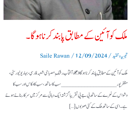
ملک کو آئین کے مطابق پابند کرنا ہوگا۔
/
12/09/2024
/
تجزیہ و تنقید
Saile Rawan
ملک کو آئین کے مطابق پابند کرنا ہوگا ✍️ آفتاب رشکِ مصباحی شعبہ فارسی، بہار یونیورسٹی ،
مظفرپور ___________________ سب کا ساتھ ، سب کا وکاس اور سب کا
وشواس کے نعرے کے ساتھ بی جے پی تقریبا گزشتہ ایک دہائی سے مرکز میں سرکار بنائے ہوئے
ہے۔ اسی کے ساتھ ملک کے کئی صوبوں […]