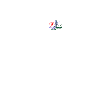
پرائیویسی پالیسی
ڈس کلیمر
ہمارے بارے میں
رابطہ کریں
Privacy Policy
About Us
Contact Us
Copyright © all rights reserved Sailerawan