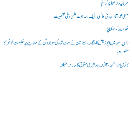
ر
سرمایہ دار صحابۂ کرامؓ
ی
مفتی محمد ثناء الہدیٰ قاسمی: ایک ہمہ جہت علمی و ملی شخصیت
ں
حکومت کو جھکنا پڑا
:
راجیہ سبھا میں اپوزیشن کا ہنگامہ، چیئرمین نے امت شاہ کی موجودگی کے مطالبے پر حکومت کو غور کا
مشورہ دیا
کانوڑ یاترا امن،قانون اور شہری حقوق کا سالانہ امتحان