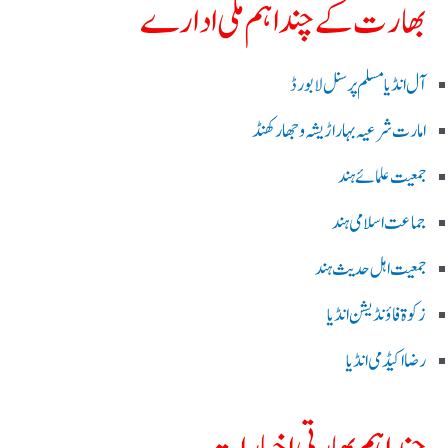
بھارت کے چند اہم ملی ادارے
آل انڈیا مسلم پرسنل لا بورڈ
امارت شرعیہ بہار اڑیشہ و جھارکھنڈ
جمعیت علمائے ہند
جماعت اسلامی ہند
جمعیت اہل حدیث ہند
زکوۃ فاؤنڈیشن انڈیا
رضا اکیڈمی انڈیا