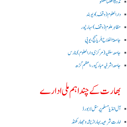
ندوۃالعلما لکھنو
دارالعلوم (وقف)دیوبند
مظاہرعلوم (وقف)سہارنپور
جامعۃ الفلاح بلریاگنج،یوپی
جامعہ سلفیہ(مرکزی دارالعلوم )بنارس
جامعہ اشرفیہ مبارکپور،اعظم گڑھ
بھارت کے چند اہم ملی ادارے
آل انڈیا مسلم پرسنل لا بورڈ
امارت شرعیہ بہار اڑیشہ و جھارکھنڈ