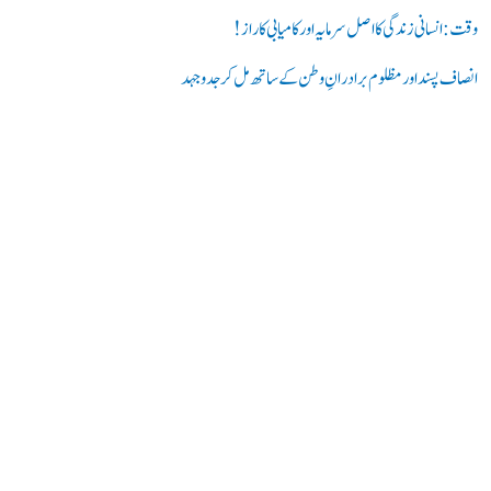
وقت: انسانی زندگی کا اصل سرمایہ اور کامیابی کا راز !
انصاف پسند اور مظلوم برادرانِ وطن کے ساتھ مل کر جدوجہد