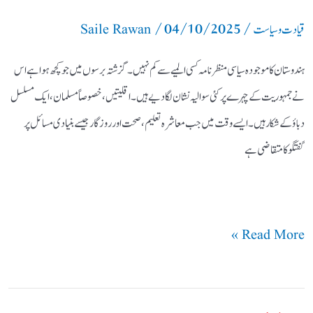
/
04/10/2025
/
نشان
قیادت وسیاست
Saile Rawan
ہندوستان کا موجودہ سیاسی منظرنامہ کسی المیے سے کم نہیں۔ گزشتہ برسوں میں جو کچھ ہوا ہے اس
نے جمہوریت کے چہرے پر کئی سوالیہ نشان لگا دیے ہیں۔ اقلیتیں، خصوصاً مسلمان، ایک مسلسل
دباؤ کے شکار ہیں۔ ایسے وقت میں جب معاشرہ تعلیم، صحت اور روزگار جیسے بنیادی مسائل پر
گفتگو کا متقاضی ہے
Read More »