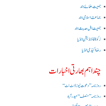
جمعیت علمائے ہند
جماعت اسلامی ہند
جمعیت اہل حدیث ہند
زکوۃ فاؤنڈیشن انڈیا
رضا اکیڈمی انڈیا
چند اہم بھارتی اخبارات
روز نامہ ’’ دعوت نیوز ڈاٹ نٹ‘‘
روزنامہ ’’ منصف‘‘ حیدر آباد