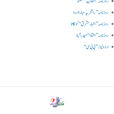
روزنامہ ’’ انقلاب‘‘ لکھنؤ
روز نامہ ’’راشٹریہ سہارا اردو
روزنامہ ’’اخبارمشرق‘‘ کولکاتا
روزنامہ ’’اعتماد‘‘ حیدرآباد
اردو نیوز ’’بی بی سی‘‘