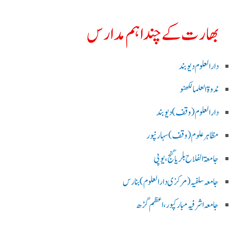
بھارت کے چند اہم مدارس
دارالعلوم دیوبند
ندوۃالعلما لکھنو
دارالعلوم (وقف)دیوبند
مظاہرعلوم (وقف)سہارنپور
جامعۃ الفلاح بلریاگنج،یوپی
جامعہ سلفیہ(مرکزی دارالعلوم )بنارس
جامعہ اشرفیہ مبارکپور،اعظم گڑھ