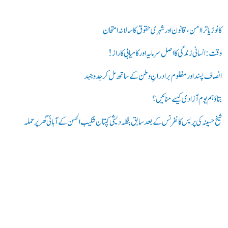
ک
ر
کانوڑ یاترا امن،قانون اور شہری حقوق کا سالانہ امتحان
ی
وقت: انسانی زندگی کا اصل سرمایہ اور کامیابی کا راز !
ں
انصاف پسند اور مظلوم برادرانِ وطن کے ساتھ مل کر جدوجہد
:
بتاؤ ہم یوم آزادی کیسے منائیں؟
شیخ حسینہ کی پریس کانفرنس کے بعد سابق بنگلہ دیشی کپتان شکیب الحسن کے آبائی گھر پر حملہ