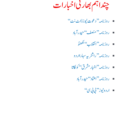
چند اہم بھارتی اخبارات
روز نامہ ’’ دعوت نیوز ڈاٹ نٹ‘‘
روزنامہ ’’ منصف‘‘ حیدر آباد
روزنامہ ’’ انقلاب‘‘ لکھنؤ
روز نامہ ’’راشٹریہ سہارا اردو
روزنامہ ’’اخبارمشرق‘‘ کولکاتا
روزنامہ ’’اعتماد‘‘ حیدرآباد
اردو نیوز ’’بی بی سی‘‘