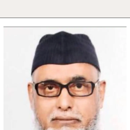
مولانا
نور
عالم
خلیل
امینی