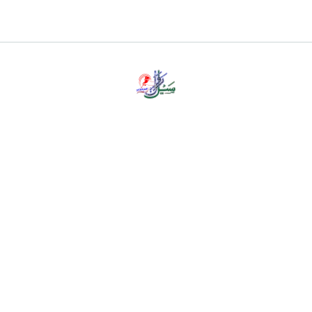
پرائیویسی پالیسی
ڈس کلیمر
ہمارے بارے میں
رابطہ کریں
Privacy Policy
About Us
Contact Us
Copyright © all rights reserved Sailerawan