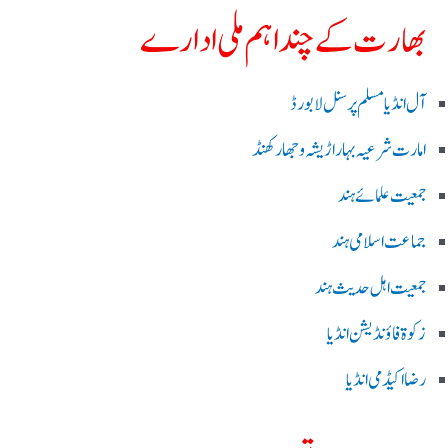
بھارت کے چند اہم ملی ادارے
آل انڈیا مسلم پرسنل لا بورڈ
امارت شرعیہ بہار اڑیشہ و جھارکھنڈ
جمعیت علمائے ہند
جماعت اسلامی ہند
جمعیت اہل حدیث ہند
زکوۃ فاؤنڈیشن انڈیا
رضا اکیڈمی انڈیا