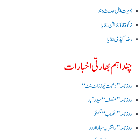
جمعیت اہل حدیث ہند
زکوۃ فاؤنڈیشن انڈیا
رضا اکیڈمی انڈیا
چند اہم بھارتی اخبارات
روز نامہ ’’ دعوت نیوز ڈاٹ نٹ‘‘
روزنامہ ’’ منصف‘‘ حیدر آباد
روزنامہ ’’ انقلاب‘‘ لکھنؤ
روز نامہ ’’راشٹریہ سہارا اردو