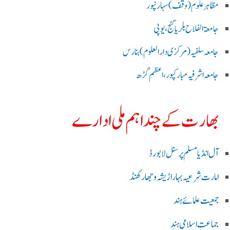
مظاہرعلوم (وقف)سہارنپور
جامعۃ الفلاح بلریاگنج،یوپی
جامعہ سلفیہ(مرکزی دارالعلوم )بنارس
جامعہ اشرفیہ مبارکپور،اعظم گڑھ
بھارت کے چند اہم ملی ادارے
آل انڈیا مسلم پرسنل لا بورڈ
امارت شرعیہ بہار اڑیشہ و جھارکھنڈ
جمعیت علمائے ہند
جماعت اسلامی ہند