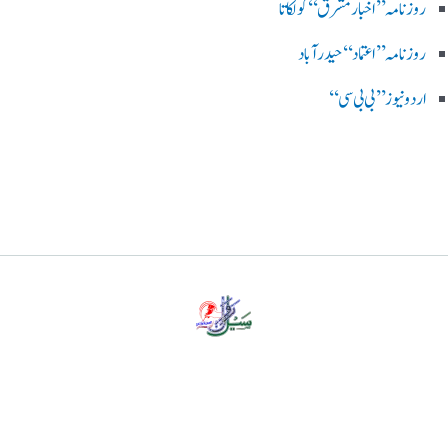
روزنامہ ’’اخبارمشرق‘‘ کولکاتا
روزنامہ ’’اعتماد‘‘ حیدرآباد
اردو نیوز ’’بی بی سی‘‘
پرائیویسی پالیسی
ڈس کلیمر
ہمارے بارے میں
رابطہ کریں