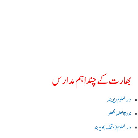
بھارت کے چند اہم مدارس
دارالعلوم دیوبند
ندوۃالعلما لکھنو
دارالعلوم (وقف)دیوبند