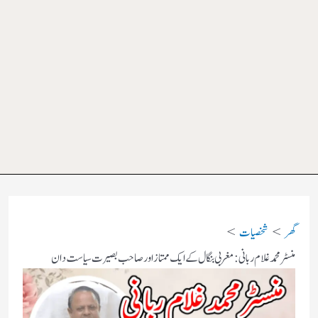
گھر
شخصیات
منسٹر محمد غلام ربانی: مغربی بنگال کے ایک ممتاز اور صاحب بصیرت سیاست دان