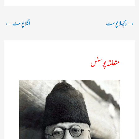
→
پچھلا پوسٹ
اگلا پوسٹ
←
متعلقہ پوسٹس