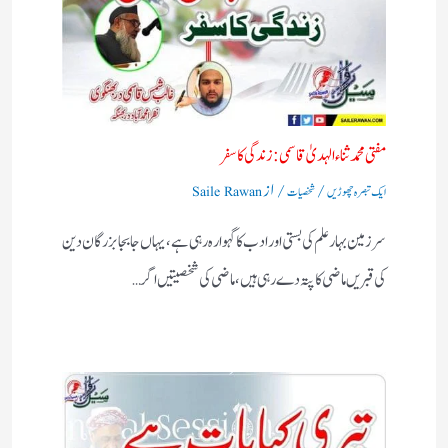
مفتی محمد ثناء الہدیٰ قاسمی: زندگی کا سفر
/
/ از
ایک تبصرہ چھوڑیں
شخصیات
Saile Rawan
سرزمین بہارعلم کی بستی اورادب کا گہوارہ رہی ہے، یہاں جابجا بزرگان دین
کی قبریں ماضی کا پتہ دے رہی ہیں، ماضی کی شخصیتیں اگر…