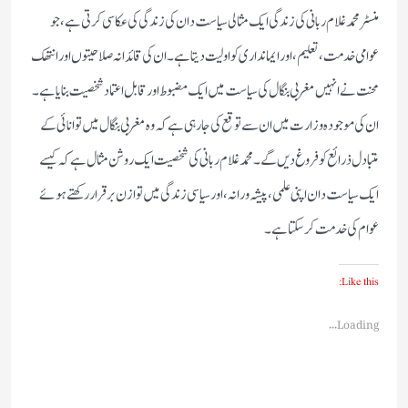
منسٹر محمد غلام ربانی کی زندگی ایک مثالی سیاست دان کی زندگی کی عکاسی کرتی ہے، جو
عوامی خدمت، تعلیم، اور ایمانداری کو اولیت دیتا ہے۔ ان کی قائدانہ صلاحیتوں اور انتھک
محنت نے انہیں مغربی بنگال کی سیاست میں ایک مضبوط اور قابل اعتماد شخصیت بنایا ہے۔
ان کی موجودہ وزارت میں ان سے توقع کی جا رہی ہے کہ وہ مغربی بنگال میں توانائی کے
متبادل ذرائع کو فروغ دیں گے۔ محمد غلام ربانی کی شخصیت ایک روشن مثال ہے کہ کیسے
ایک سیاست دان اپنی علمی، پیشہ ورانہ، اور سیاسی زندگی میں توازن برقرار رکھتے ہوئے
عوام کی خدمت کر سکتا ہے۔
Like this:
Loading...