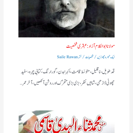
مولانا ابوالکلام آزاد:عبقری شخصیت
/
/ از
ایک تبصرہ چھوڑیں
شخصیات
Saile Rawan
قد طویل، نا قلیل، متوسّط قامت، اکہرا بدن، گورا رنگ، کتابی چہرہ، سفید
چھوٹی ڈاڑھی، شاہیں نظر، بڑی بڑی متحرّک اور روشن آنکھیں، آخر عمر…