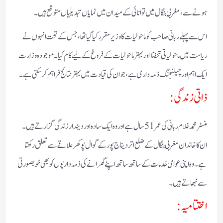
ہونے سے، مغربی بنگال میں توانائی کے میدان میں نمایاں تبدیلیاں متوقع ہیں۔
اس سے پہلے ربانی صاحب کو ماحولیات کا وزیر مقرر کیا گیا تھا، جس کے تحت انہوں نے
ریاست میں ماحولیاتی تحفظ اور بہتر ماحولیات کے فروغ کے لیے کام کیا۔ موجودہ وزارت
ایک اہم اور چیلنجنگ ذمہ داری ہے، جو ان کی قیادت میں بہتر نتائج فراہم کر سکتی ہے۔
ذاتی زندگی:
منسٹر محمد غلام ربانی کی عمر 51 سال ہے اور وہ ایک سادہ اور دیندار زندگی گزارتے ہیں۔
ان کا خاندان مغربی بنگال کے ضلع اتر دیناج پور کے گوال پوکھر علاقے سے تعلق رکھتا
ہے۔ وہ اپنی عوامی خدمات کے ساتھ ساتھ اپنے گھرانے کی ذمہ داریوں کو بھی خوبصورتی
سے نبھاتے ہیں۔
اختتامیہ: