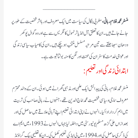
_________________
منسٹر محمد غلام ربانی،
مغربی بنگال کی سیاست میں ایک معروف اور بااثر شخصیت کے طور پر
جانے جاتے ہیں۔ ان کا تعلق آل انڈیا ترنمول کانگریس سے ہے اور وہ گوال پوکھر
ودھان سبھا حلقے سے تین مرتبہ مسلسل منتخب ہو چکے ہیں۔ ان کی کامیاب سیاسی زندگی
اور عوامی خدمت کا سفر ان کی محنت اور لگن کا منہ بولتا ثبوت ہے۔
ابتدائی زندگی اور تعلیم:
منسٹر محمد غلام ربانی کی پیدائش ایک علمی اور مذہبی گھرانے میں ہوئی۔ ان کے والد محترم
معروف سماجی و سیاسی شخصیت محمد اماج الدین تھے، جنہوں نے ربانی صاحب کی تربیت
میں اہم کردار ادا کیا۔ انہوں نے اپنی ابتدائی تعلیم اپنے آبائی علاقے میں حاصل کی اور
بعد ازاں علی گڑھ مسلم یونیورسٹی میں داخلہ لیا جہاں انہوں نے 1993ء میں ایم اے
کی ڈگری حاصل کی اور 1994ء میں بی ایڈ کی تعلیم مکمل کی۔ ان کا تعلیمی بیک گراؤنڈ