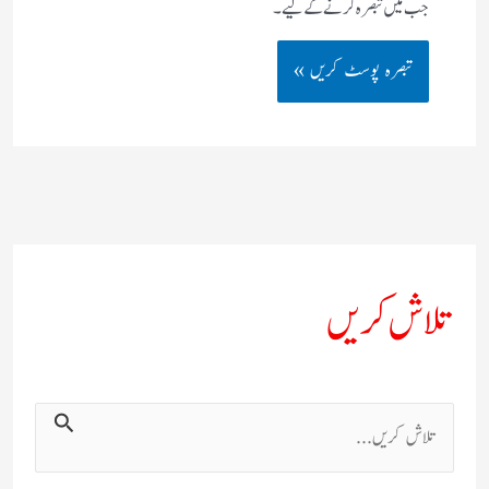
جب میں تبصرہ کرنے کےلیے۔
تلاش کریں
ت
ل