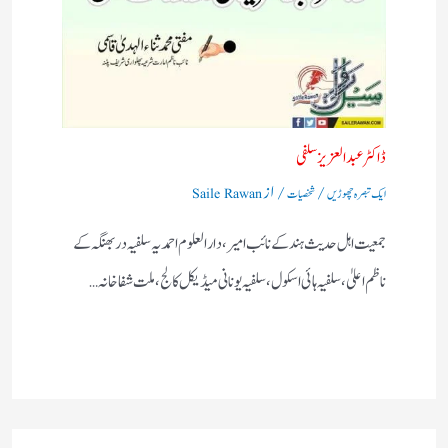
ڈاکٹر عبد العزیزسلفی
/
/ از
ایک تبصرہ چھوڑیں
شخصیات
Saile Rawan
جمعیت اہل حدیث ہند کے نائب امیر، دا رالعلوم احمدیہ سلفیہ دربھنگہ کے
ناظم اعلیٰ، سلفیہ ہائی اسکول ، سلفیہ یونانی میڈیکل کالج، ملت شفاخانہ…