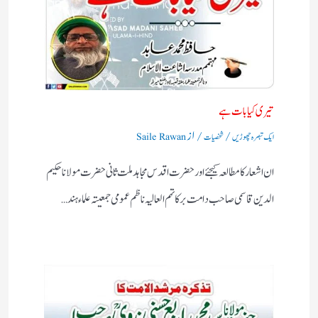
تیری کیا بات ہے
/
/ از
ایک تبصرہ چھوڑیں
شخصیات
Saile Rawan
ان اشعار کا مطالعہ کیجئے اور حضرت اقدس مجاہد ملت ثانی حضرت مولانا حکیم
الدین قاسمی صاحب دامت برکاتہم العالیہ ناظم عمومی جمعیتہ علماء ہند…