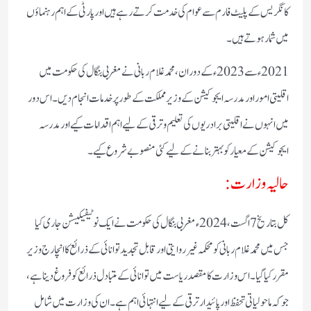
کانگریس کے پلیٹ فارم سے عوام کی خدمت کرتے رہے ہیں اور پارٹی کے اہم رہنماؤں
میں شمار ہوتے ہیں۔
2021ء سے 2023ء کے دوران، محمد غلام ربانی نے مغربی بنگال کی حکومت میں
اقلیتی امور اور مدرسہ ایجوکیشن کے وزیر مملکت کے طور پر خدمات انجام دیں۔ اس دور
میں انہوں نے اقلیتی برادریوں کی تعلیم و ترقی کے لیے اہم اقدامات کیے اور مدرسہ
ایجوکیشن کے معیار کو بہتر بنانے کے لیے کئی منصوبے شروع کیے۔
حالیہ وزارت:
کل بتاریخ 7 اگست، 2024ء مغربی بنگال کی حکومت نے ایک نوٹیفیکیشن جاری کیا
جس میں محمد غلام ربانی کو محکمہ غیر روایتی اور قابل تجدید توانائی کے ذرائع کا انچارج وزیر
مقرر کیا گیا۔ اس وزارت کا مقصد ریاست میں توانائی کے متبادل ذرائع کو فروغ دینا ہے،
جو کہ ماحولیاتی تحفظ اور پائیدار ترقی کے لیے انتہائی اہم ہے۔ ان کی وزارت میں شامل