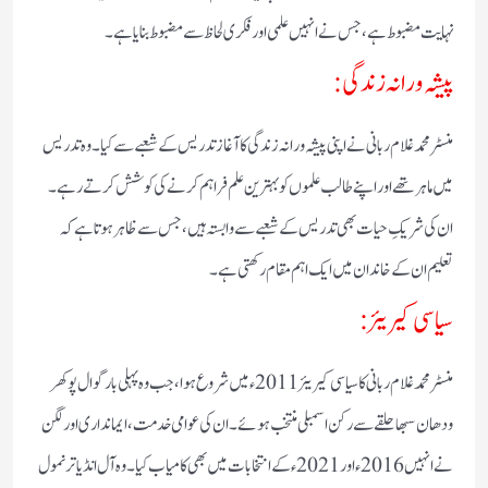
نہایت مضبوط ہے، جس نے انہیں علمی اور فکری لحاظ سے مضبوط بنایا ہے۔
پیشہ ورانہ زندگی:
منسٹر محمد غلام ربانی نے اپنی پیشہ ورانہ زندگی کا آغاز تدریس کے شعبے سے کیا۔ وہ تدریس
میں ماہر تھے اور اپنے طالب علموں کو بہترین علم فراہم کرنے کی کوشش کرتے رہے۔
ان کی شریکِ حیات بھی تدریس کے شعبے سے وابستہ ہیں، جس سے ظاہر ہوتا ہے کہ
تعلیم ان کے خاندان میں ایک اہم مقام رکھتی ہے۔
سیاسی کیریئر:
منسٹر محمد غلام ربانی کا سیاسی کیریئر 2011ء میں شروع ہوا، جب وہ پہلی بار گوال پوکھر
ودھان سبھا حلقے سے رکن اسمبلی منتخب ہوئے۔ ان کی عوامی خدمت، ایمانداری اور لگن
نے انہیں 2016ء اور 2021ء کے انتخابات میں بھی کامیاب کیا۔ وہ آل انڈیا ترنمول