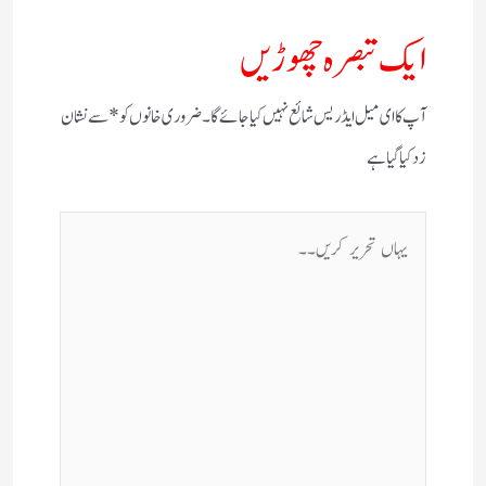
ایک تبصرہ چھوڑیں
آپ کا ای میل ایڈریس شائع نہیں کیا جائے گا۔
ضروری خانوں کو
*
سے نشان
زد کیا گیا ہے
یہاں
تحریر
کریں۔۔