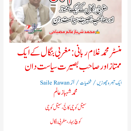
منسٹر محمد غلام ربانی: مغربی بنگال کے ایک
ممتاز اور صاحب بصیرت سیاست دان
/
/ از
ایک تبصرہ چھوڑیں
شخصیات
Saile Rawan
محمد شہباز عالم
سیتل کوچی کالج، سیتل کوچی
کوچ بہار، مغربی بنگال