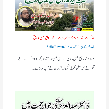
تذکرہ مرشد الامت کا :حضرت مولانا محمد رابع حسنی ندویؒ
/
/ از
ایک تبصرہ چھوڑیں
شخصیات
Saile Rawan
مولانا محمد رابع حسنی ندوی نے دینی علمی اور قائدانہ کردار ادا کرنے والے
گھرانے میں آنکھ کھولی تھی اور قدرت نے آپ کو بڑے…