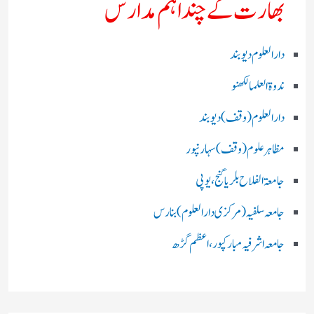
بھارت کے چند اہم مدارس
دارالعلوم دیوبند
ندوۃالعلما لکھنو
دارالعلوم (وقف)دیوبند
مظاہرعلوم (وقف)سہارنپور
جامعۃ الفلاح بلریاگنج،یوپی
جامعہ سلفیہ(مرکزی دارالعلوم )بنارس
جامعہ اشرفیہ مبارکپور،اعظم گڑھ