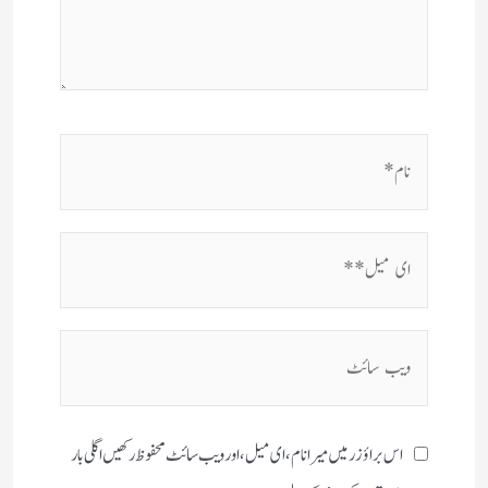
نام*
ای
میل**
ویب
سائٹ
اس براؤزر میں میرا نام، ای میل، اور ویب سائٹ محفوظ رکھیں اگلی بار