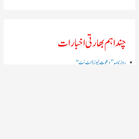
چند اہم بھارتی اخبارات
روز نامہ ’’ دعوت نیوز ڈاٹ نٹ‘‘
روزنامہ ’’ منصف‘‘ حیدر آباد
روزنامہ ’’ انقلاب‘‘ لکھنؤ
روز نامہ ’’راشٹریہ سہارا اردو
روزنامہ ’’اخبارمشرق‘‘ کولکاتا
روزنامہ ’’اعتماد‘‘ حیدرآباد