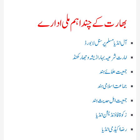
بھارت کے چند اہم ملی ادارے
آل انڈیا مسلم پرسنل لا بورڈ
امارت شرعیہ بہار اڑیشہ و جھارکھنڈ
جمعیت علمائے ہند
جماعت اسلامی ہند
جمعیت اہل حدیث ہند
زکوۃ فاؤنڈیشن انڈیا
رضا اکیڈمی انڈیا