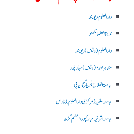
دارالعلوم دیوبند
ندوۃالعلما لکھنو
دارالعلوم (وقف)دیوبند
مظاہرعلوم (وقف)سہارنپور
جامعۃ الفلاح بلریاگنج،یوپی
جامعہ سلفیہ(مرکزی دارالعلوم )بنارس
جامعہ اشرفیہ مبارکپور،اعظم گڑھ