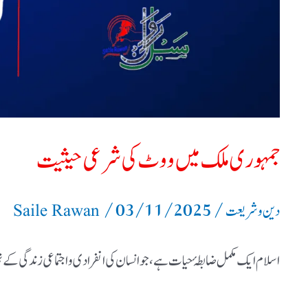
حیثیت
جمہوری ملک میں ووٹ کی شرعی حیثیت
/
03/11/2025
/
دین و شریعت
Saile Rawan
اسلام ایک مکمل ضابطۂ حیات ہے، جو انسان کی انفرادی و اجتماعی زندگی کے