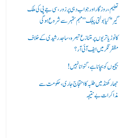
ر
تعلیم، روزگار اور جواب دہی پر زور، سی جے پی کی ملک
ی
گیر "کیا بولتی پبلک” مہم ستمبر سے شروع ہوگی
ں
کانوڑ یاتریوں پر متنازع تبصرہ، ساجد رشیدی کے خلاف
:
مظفرنگر میں ایف آئی آر؟
بچیوں کو بچانا ہے، گنوانا نہیں!
جھارکھنڈ میں طلبہ کا احتجاج جاری، حکومت سے
مذاکرات بے نتیجہ