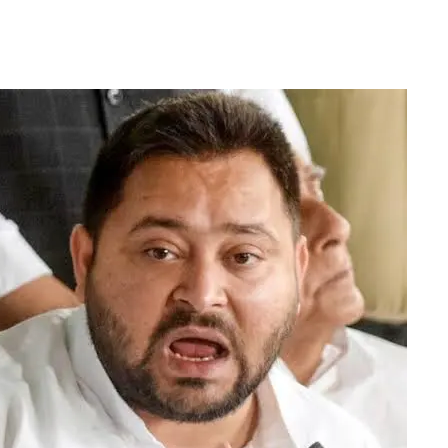
تیجیسوی
یادوکامسلم
قیادت
پر
بیان:
احتیاط
کی
ضرورت