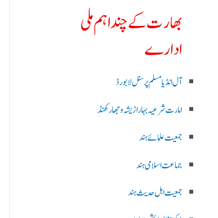
بھارت کے چند اہم ملی
ادارے
آل انڈیا مسلم پرسنل لا بورڈ
امارت شرعیہ بہار اڑیشہ و جھارکھنڈ
جمعیت علمائے ہند
جماعت اسلامی ہند
جمعیت اہل حدیث ہند