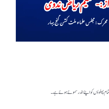
 تمام پہلوؤں کو اپنے اندر سموئے ہوئے ہے۔