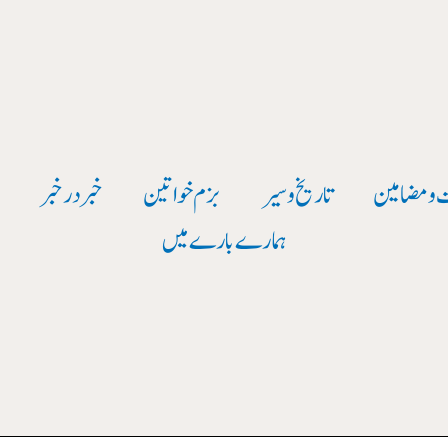
 و مضامین
تاریخ وسیر
بزم خواتین
خبر در خبر
و
ہمارے بارے میں