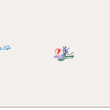
واد
ر
ائیں۔
مقالات