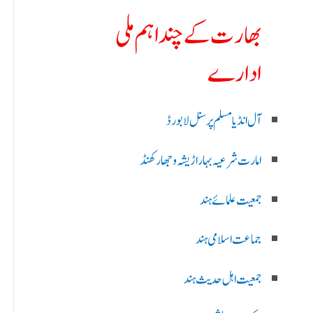
بھارت کے چند اہم ملی
ادارے
آل انڈیا مسلم پرسنل لا بورڈ
امارت شرعیہ بہار اڑیشہ و جھارکھنڈ
جمعیت علمائے ہند
جماعت اسلامی ہند
جمعیت اہل حدیث ہند