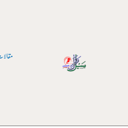
واد
ر
ائیں۔
مقالات