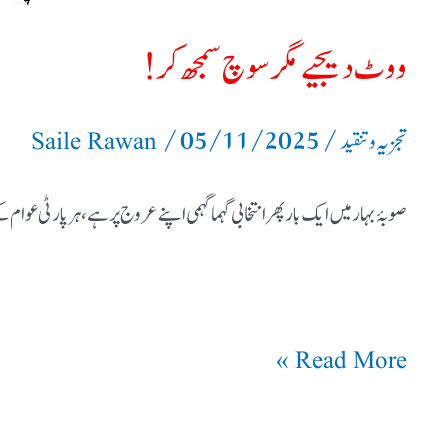
ووٹ دیجیے مگر سوچ سمجھ کر!
/
05/11/2025
/
تجزیہ و تنقید
Saile Rawan
صوبۂ بہار میں ایک بار پھر انتخابی گہما گہمی اپنے عروج پر ہے، ہر پارٹی ع
Read More »