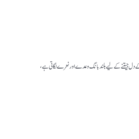
وام کے دل جیتنے کے لیے بلند بانگ وعدے اور نعرے لگاتی ہے،