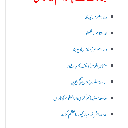
دارالعلوم دیوبند
ندوۃالعلما لکھنو
دارالعلوم (وقف)دیوبند
مظاہرعلوم (وقف)سہارنپور
جامعۃ الفلاح بلریاگنج،یوپی
جامعہ سلفیہ(مرکزی دارالعلوم )بنارس
جامعہ اشرفیہ مبارکپور،اعظم گڑھ