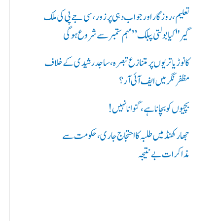
ر
تعلیم، روزگار اور جواب دہی پر زور، سی جے پی کی ملک
ی
گیر "کیا بولتی پبلک” مہم ستمبر سے شروع ہوگی
ں
کانوڑ یاتریوں پر متنازع تبصرہ، ساجد رشیدی کے خلاف
:
مظفرنگر میں ایف آئی آر؟
بچیوں کو بچانا ہے، گنوانا نہیں!
جھارکھنڈ میں طلبہ کا احتجاج جاری، حکومت سے
مذاکرات بے نتیجہ