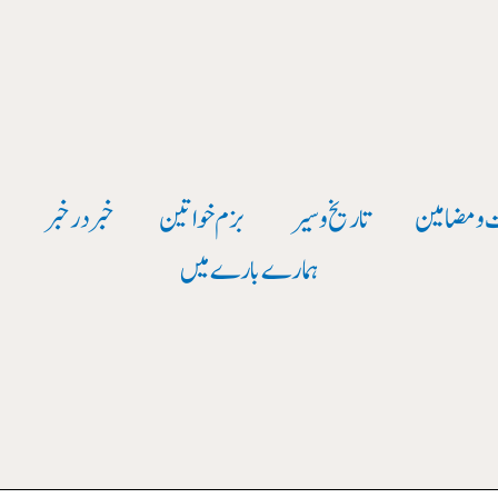
 و مضامین
تاریخ وسیر
بزم خواتین
خبر در خبر
و
ہمارے بارے میں