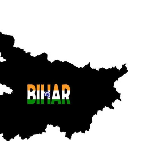
ووٹ
دیجیے
مگر
سوچ
سمجھ
کر!