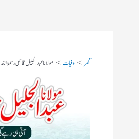
گھر
وفیات
مولانا عبد الجلیل قاسمی رحمۃ ال