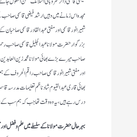
فیضی قاسمی ڈائرکٹر وبانی اسلامک مشن اسکول جالے
مجدہ اس زمانے میں وہیں ارشد فیضی قاسمی صاحب ک
شبیر انور قاسمی اور مفتی عبد القادر قاسمی صاحبا
بزرگوار حضرت مولانا عبد الجلیل قاسمی صاحب رحمۃ 
صاحب میرے بڑے بھائی مولانا محمد زین العابدین
اور مفتی شبیر انور قاسمی صاحب راقم الحروف کے ہم
بھائی قاری عبد القیوم شاد ناظم تعلیمات مدرسہ قاسم
درس رہے ہیں ،یہ وہ وقت تھا جب کہ ہم سب کے سب
بہر حال حضرت مولانا کے سلسلے میں علم وفضل اور ت