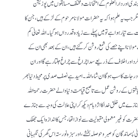
بندی اور دارالعلوم کے امتحانات ومختلف مسابقوں میں پوزیشن
گر جب یہ علم ہوا کہ یہ حضرات مولانا مرحوم کے لڑکے ہیں ،جن کا
ے تیار ہوا ہے تو میں پہلے سے زیادہ قدرداں ہوگیا ۔اللہ تعالیٰ کم
ولانا اپنے حصے کی شمع روشن کرگئے ہیں ،ان کے بعد بھی ان کے
شاگرد اوراخلاف کے ذریعے سدا چراغ سے چراغ جلتا رہے گا اور ان
رجات کا سب ہوگا ان شاء اللہ ۔امید ہےنصف صدی پر محیط دنیا بھر
یافتوں کے روشن عمل سے تاصبح قیامت دنیا والے حضرت رحمۃ اللہ
زے میں خلق خدا کا اژدہام دیکھ کر اپنی علالت کی وجہ سے جنازے
حضرت کو غیر معمولی مقبولیت سے نوازا تھا ،جس کا اندازہ ایک جھلک
پسماندگان کو صبر وحوصلہ بخشے ،اور سبزہ نورستہ اس گھر کی نگہبانی