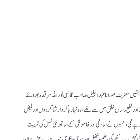
لیقین حضرت مولانا عبد الجلیل صاحب قاسمی نور اللہ مرقدہ بھلائے
دار اور نفع رساں خلق میں سے تھے،ہونہار باکردار شاگردوں اور فیض
رہے گی ،انہوں نے سادگی اور خاموشی کے ساتھ نئی نسل کی تربیت
یخ انہیں یاد رکھے گی ،علم وفضل اور سماجی و فلاحی خدمات سے جڑے ان