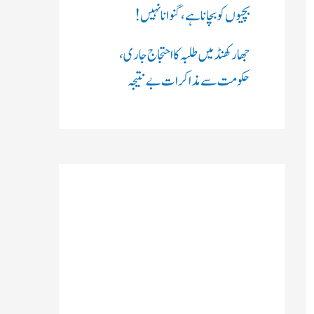
بچیوں کو بچانا ہے، گنوانا نہیں!
جھارکھنڈ میں طلبہ کا احتجاج جاری،
حکومت سے مذاکرات بے نتیجہ