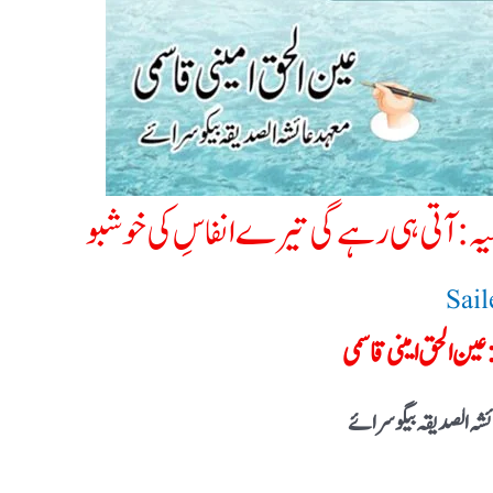
 علیہ:آتی ہی رہے گی تیرے انفاسِ کی خوشبو
Sai
عین الحق امینی قاسمی
ئشہ الصدیقہ بیگوسرائے