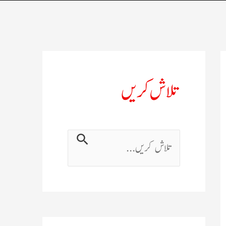
تلاش کریں
ت
ل
ا
ش