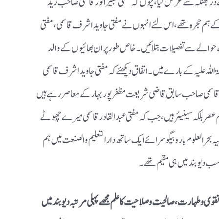
 دربھنگہ سے عرض کیا ،چوں کہ مفتی شبیر انور قاسمی صاحب زید
ے ہم حجرہ تھے،اس لئے انہوں نے مفتی جاوید اشرف قاسمی ،مفتی
ن کے حوالے سےتفصیلات بتلائیں ۔خاص طور پر ان بھائیوں کے والد
اللہ علیہ کے بارے میں ۔اتفاق دیکھئے کہ مفتی جاوید اشرف قاسمی
 قاسمی صاحب سابق قاضی شریعت مظفر پور بہارکے معاصر رہے ہیں
 عصر بلکہ سینیئر ہیں ،جب کہ مفتی عبد القادر قاسمی میرے چھوٹے
یہ بحر العلوم بارو بیگوسرائے ایک ساتھ دارالتعلیم والصنعت میں ہم
 دیوبند میں ہی مقیم تھے ۔
قوی وطہارت ،صالحیت وصلاحیت کا علم مجھے پہلی مرتبہ دیوبند میں