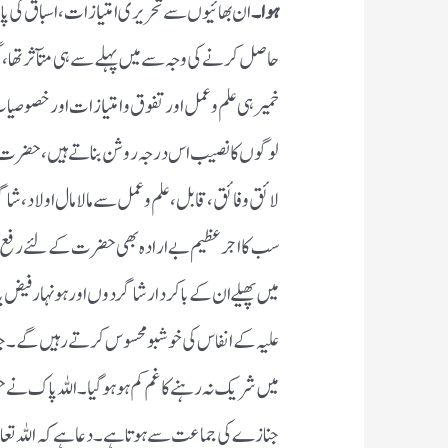
ہوا ۔
ان بھائیوں سے تحریری امتیازات، اسباق کی پا
حاصل کرنے کی وجہ سے میں پہلے سے ہی متآثر تھا ،م
خمیر ہی علم وعمل اور تفوق و امتیازات اور خصوصیات س
لوگوں کا نصیب اس درجہ روشن بناتے ہیں ، حضرت م
لائق و فائق ،قابل ، علم وعمل سے مالا مال اولاد ،
سب کا اجر عظیم بے ارادہ بھی حضرت کے لئے رفع د
میں پھیلے ان کے باکردار شاگردوں اور ہونہارفیض 
علیہ کے انفاس کی خوشبو محسوس کرتے رہیں گے۔ جنا
میں شریک نہ رہنے کا غم کم ہو ہوگیا ۔ اللہ پاک نے 
جنازے کی جماعت سے ہوتا ہے ۔ دعا ہے کہ اللہ تعالیٰ 