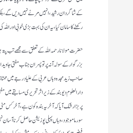
کے شاگردان رشید ،انہیں مرنے نہیں دیں گے ،بلکہ 
رکھنے کا سامان کیا ،یہ ان کی بہت بڑی خوبی اور الل
حضرت مولانا رحمہ اللہ کے تعلق سے مجھے تب پتہ چلا
بزرگوار کے سولہ آنہ پرتو پسران جناب مفتی جاوید ا
صاحب زید مجدہ وہاں عربی کے علیا درجے میں ممتاز ت
دارالعلوم دیوبند کے زیر اثر تحریری مسابقے میں مف
پر بڑا رشک آیا کہ آخر یہ بندہ کون ہے ،آخر کس مٹی
سورما موجود ،وہاں پہلی پوزیشن حاصل کر ناآسان نہ