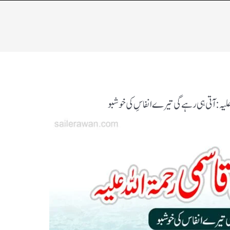
لہ علیہ:آتی ہی رہے گی تیرے انفاسِ کی خوشبو