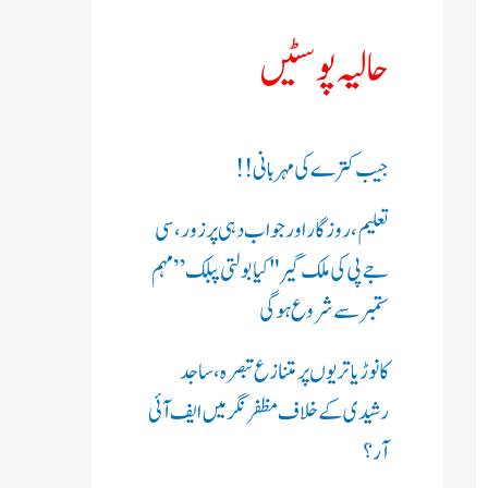
ک
حالیہ پوسٹیں
ر
ی
جیب کترے کی مہربانی !!
ں
تعلیم، روزگار اور جواب دہی پر زور، سی
:
جے پی کی ملک گیر "کیا بولتی پبلک” مہم
ستمبر سے شروع ہوگی
کانوڑ یاتریوں پر متنازع تبصرہ، ساجد
رشیدی کے خلاف مظفرنگر میں ایف آئی
آر؟