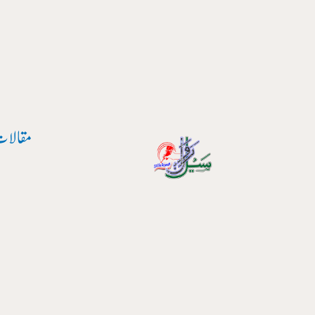
پوسٹ
واد
نیویگیشن
ر
ائیں۔
مقالات