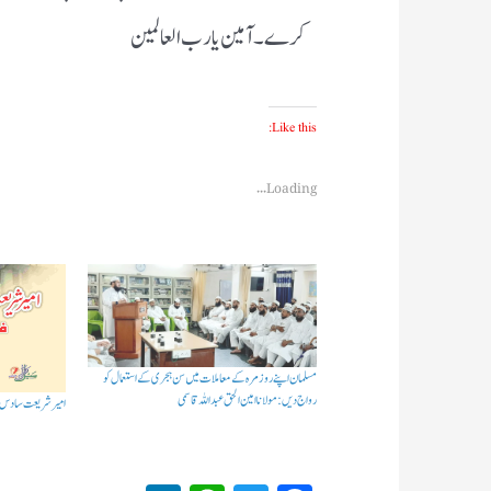
کرے ۔آمین یارب العالمین
Like this:
Loading...
مسلمان اپنے روز مرہ کے معاملات میں سن ہجری کے استعمال کو
رواج دیں: مولانا امین الحق عبداللہ قاسمی
امیرشریعت سادس او