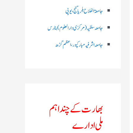
جامعۃ الفلاح بلریاگنج،یوپی
جامعہ سلفیہ(مرکزی دارالعلوم )بنارس
جامعہ اشرفیہ مبارکپور،اعظم گڑھ
بھارت کے چند اہم
ملی ادارے