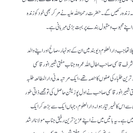
زندہ رکھیں گے۔حضرت رحمۃ اللہ علیہ نے مرکر بھی خود کو زندہ
ہ کی اپنے محبوب ومقبول بندے پر بہت بڑی مہربانی ہے ۔
 تھا جب دارالعلوم دیوبند میں ان کے ہونہار ،صالح اور اپنے والد
شرف قاسمی صاحب اطال اللہ عمرہ وجناب مفتی شبیر انور قاسمی
رین طلباء کی صفوں کا حصہ تھے ،ایک مرتبہ مدنی دارالمطالعہ طلبہ
تی شبیر انور قاسمی صاحب نے اول پوزیشن حاصل کی تو مجھے ذاتی طور
 سے اس کا خمیر تیار ہوا ۔دارالعلوم ،جہاں ایک سے بڑھ کر ایک
یں ہے ۔یہ باتیں میں نے اپنے عزیز ترین رفیق جناب مولانا ارشد