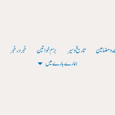
 و مضامین
تاریخ وسیر
بزم خواتین
خبر در خبر
و
ہمارے بارے میں