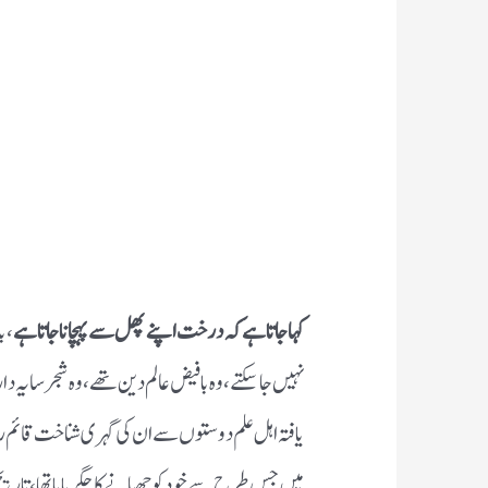
کہا جاتا ہے کہ درخت اپنے پھل سے پہچانا جاتا ہے
،با
نہیں جاسکتے ،وہ بافیض عالم دین تھے ،وہ شجر سایہ 
یافتہ اہل علم دوستوں سے ان کی گہری شناخت قائم 
میں جس طرح سے خود کو چھپانے کا جگر پایا تھا ،تار