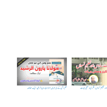
ر تعلیم نسواں:فکری وعملی جہات
علم وفن کے نیر تاباں مولانا ہارون الرشید: ایک مطالعہ