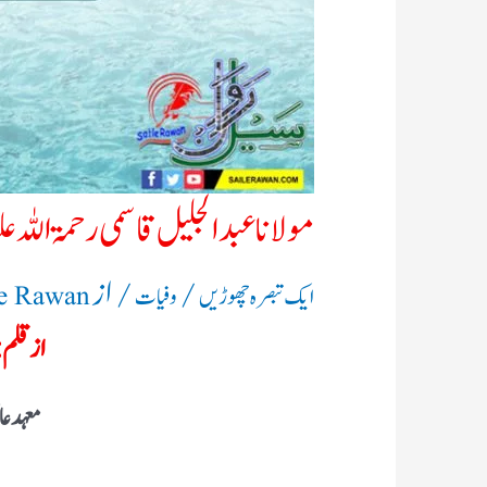
مولانا عبد الجلیل قاسمی رحمۃ اللہ
/
/ از
ایک تبصرہ چھوڑیں
وفیات
le Rawan
از قلم:
معہد عا