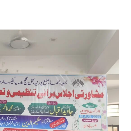
جمعیۃ
علماء
بہار
کے
مختلف
اضلاع
کے