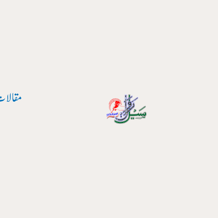
واد
ر
ائیں۔
مقالات