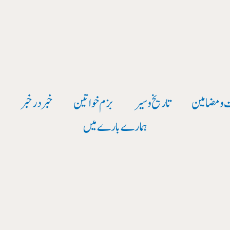
صفحہ
بندی
پوسٹ
کریں۔
 و مضامین
تاریخ وسیر
بزم خواتین
خبر در خبر
و
ہمارے بارے میں