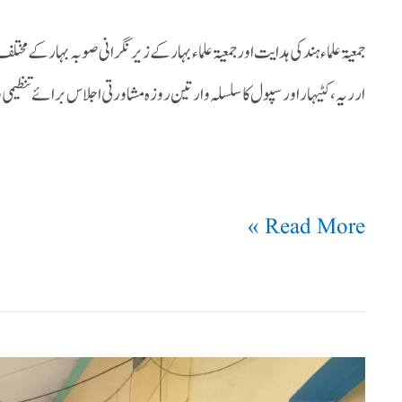
اختتام
جمعیۃ علماء ہند کی ہدایت اور جمعیۃعلماء بہار کے زیر نگرانی صوبہ بہار کے مختل
پذیر
ارریہ، کٹیہار اور سپول کا سلسلہ وار تین روزہ مشاورتی اجلاس برائے تنظیمی و 
Read More »
مولانا