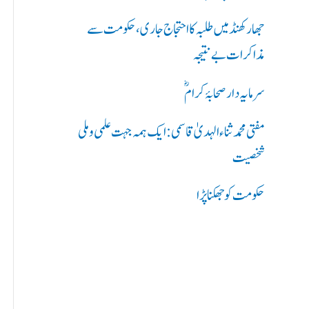
ر
جھارکھنڈ میں طلبہ کا احتجاج جاری، حکومت سے
ی
مذاکرات بے نتیجہ
ں
سرمایہ دار صحابۂ کرامؓ
:
مفتی محمد ثناء الہدیٰ قاسمی: ایک ہمہ جہت علمی و ملی
شخصیت
حکومت کو جھکنا پڑا