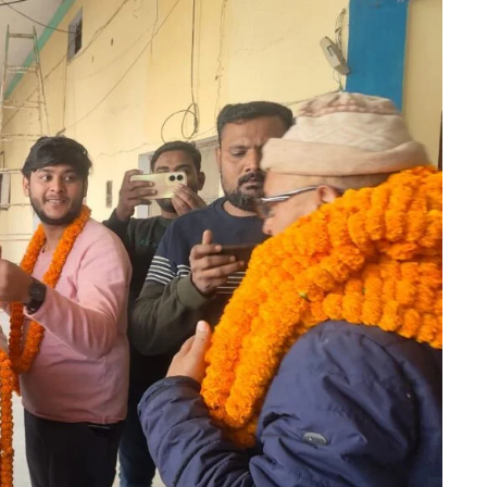
انصار
احمد
قاسمی
صدر
و
مولانا
انوار
احمد
قاسمی
بلا