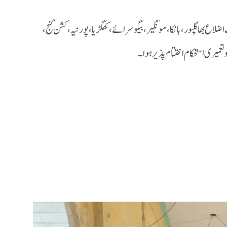
ف اضلاع بھاگلپور، بانکا، مونگیر، بیگوسرائے، کھگڑیا، پورنیہ،کشن گنج،
تعمیری استحکام اختتام پذیر ہوا۔