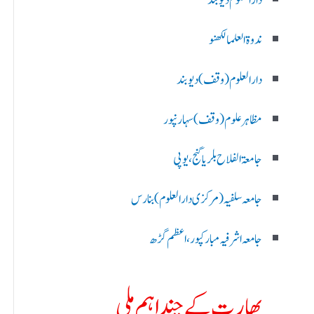
دارالعلوم دیوبند
ندوۃالعلما لکھنو
دارالعلوم (وقف)دیوبند
مظاہرعلوم (وقف)سہارنپور
جامعۃ الفلاح بلریاگنج،یوپی
جامعہ سلفیہ(مرکزی دارالعلوم )بنارس
جامعہ اشرفیہ مبارکپور،اعظم گڑھ
بھارت کے چند اہم ملی