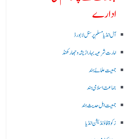
ادارے
آل انڈیا مسلم پرسنل لا بورڈ
امارت شرعیہ بہار اڑیشہ و جھارکھنڈ
جمعیت علمائے ہند
جماعت اسلامی ہند
جمعیت اہل حدیث ہند
زکوۃ فاؤنڈیشن انڈیا