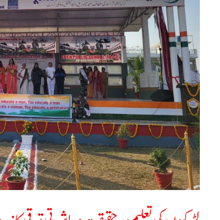
معاشرتی
ترقی
کا
زینہ
ہے۔
پرویز
عالم
بھٹو