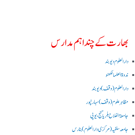
بھارت کے چند اہم مدارس
دارالعلوم دیوبند
ندوۃالعلما لکھنو
دارالعلوم (وقف)دیوبند
مظاہرعلوم (وقف)سہارنپور
جامعۃ الفلاح بلریاگنج،یوپی
جامعہ سلفیہ(مرکزی دارالعلوم )بنارس