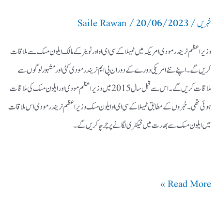
/
20/06/2023
/
خبریں
Saile Rawan
وزیر اعظم نریندر مودی امریکہ میں ٹیسلا کے سی ای او اور ٹویٹر کے مالک ایلون مسک سے ملاقات
کریں گے۔ اپنے نئے امریکی دورے کے دوران پی ایم نریندر مودی کئی اور مشہور لوگوں سے
ملاقات کریں گے۔ اس سے قبل سال 2015 میں وزیر اعظم مودی اور ایلون مسک کی ملاقات
ہوئی تھی۔ خبروں کے مطابق ٹیسلا کے سی ای او ایلون مسک وزیر اعظم نریندر مودی اس ملاقات
میں ایلون مسک سے بھارت میں فیکٹری لگانے پر چرچا کریں گے۔
Read More »