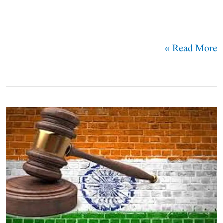
ملاقات​
Read More »
ملک
بھر
میں
کامن
سول
کوڈ