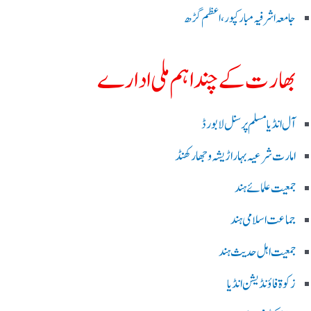
جامعہ اشرفیہ مبارکپور،اعظم گڑھ
بھارت کے چند اہم ملی ادارے
آل انڈیا مسلم پرسنل لا بورڈ
امارت شرعیہ بہار اڑیشہ و جھارکھنڈ
جمعیت علمائے ہند
جماعت اسلامی ہند
جمعیت اہل حدیث ہند
زکوۃ فاؤنڈیشن انڈیا