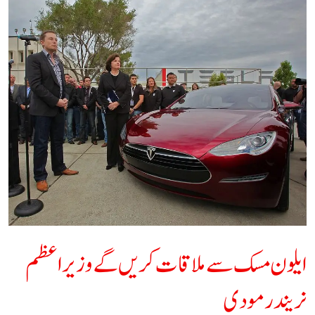
مسک
سے
ملاقات
کریں
گے
وزیر
اعظم
نریندر
مودی​
ایلون مسک سے ملاقات کریں گے وزیر اعظم
نریندر مودی​