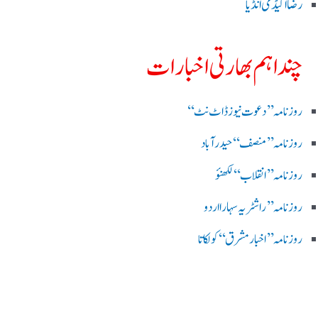
رضا اکیڈمی انڈیا
چند اہم بھارتی اخبارات
روز نامہ ’’ دعوت نیوز ڈاٹ نٹ‘‘
روزنامہ ’’ منصف‘‘ حیدر آباد
روزنامہ ’’ انقلاب‘‘ لکھنؤ
روز نامہ ’’راشٹریہ سہارا اردو
روزنامہ ’’اخبارمشرق‘‘ کولکاتا
روزنامہ ’’اعتماد‘‘ حیدرآباد
اردو نیوز ’’بی بی سی‘‘