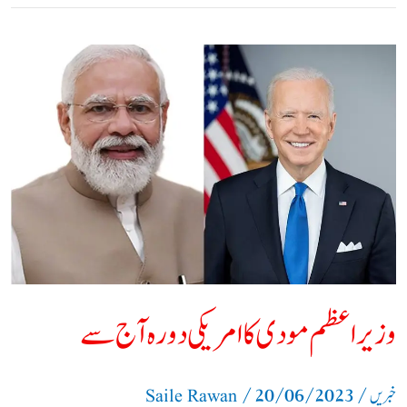
وزیر
اعظم
مودی
کا
امریکی
دورہ
آج
سے​
وزیر اعظم مودی کا امریکی دورہ آج سے​
/
20/06/2023
/
خبریں
Saile Rawan