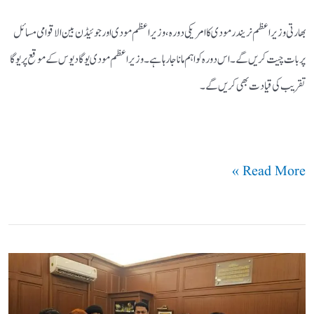
بھارتی وزیر اعظم نریندر مودی کا امریکی دورہ، وزیر اعظم مودی اور جوئیڈن بین الاقوامی مسائل
پر بات چیت کریں گے۔ اس دورہ کو اہم مانا جارہا ہے۔ وزیر اعظم مودی یوگا دیوس کے موقع پر یوگا
تقریب کی قیادت بھی کریں گے۔
Read More »
مسلم
پرسنل