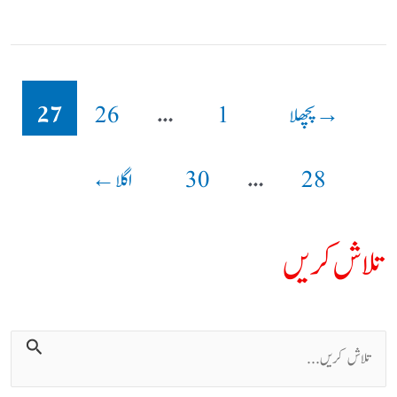
شروع
کر
27
…
دی
→
پچھلا
1
26
…
28
30
اگلا
←
تلاش کریں
ت
ل