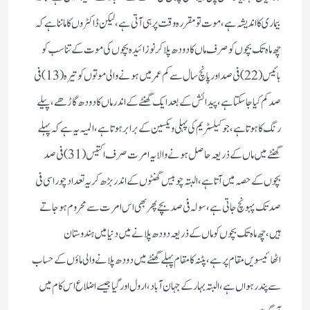
بیماری کا اندیشہ ہے، موت تو مقررہ وقت پر ہی آتی ہے، لیکن ڈاکٹروں کا ماننا ہے کہ
چھ ماہ تک بچوں کو صرف ماں کا دودھ پلا کر نوزائیدہ بچوں کی موت کے تناسب کو
بائیس (22)فی صد اورپانچ سال سے کم عمر میں ہونے والی موتوں کو تیرہ (13)فی
صدکم کیا جا سکتا ہے، پیدائش کے بعد ایک گھنٹے کے اندر ماں کا دودھ گاڑھے، پیلے
رنگ کا ہوتا ہے، جو کیلسٹریم کی پہلی ویکسین کے برابرہوتا ہے، المیہ یہ ہے کہ پہلے
گھنٹے میں ماں کے ذریعہ حاصل ہونے والا یہ امرت صرف اکتیس(31) فی صد
بچوں کے حصہ میں آتا ہے، البتہ چوبیس گھنٹوں کے اندر بڑھ کر یہ تعدادچوراسی فی
صد تک پہونچ جاتی ہے، سولہ فی صد بچے پھر بھی اس امرت سے محروم ہوجاتے
ہیں، چھ ماہ تک بچوں کو ماں کے ذریعہ دودھ پلانے میں دنیا میں ہندوستان
اٹھائیسویں مقام پر ہے، پٹنہ کا مقام پہلے گھنٹے میں دودھ پلانے والی ماؤں کے حساب
سے پندرہواں ہے، البتہ بہار کے جہان آباد، ارول اور گیا جیسے اضلاع اس کا م میں