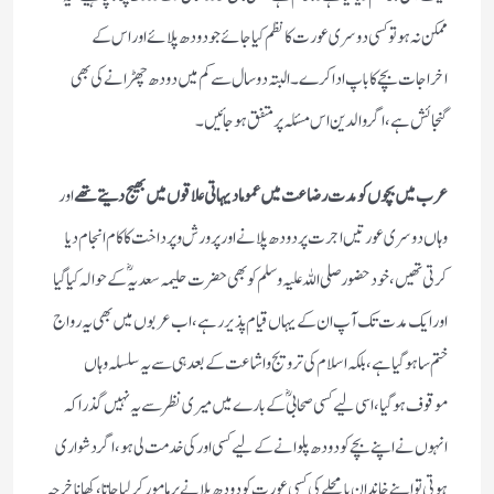
ممکن نہ ہو تو کسی دوسری عورت کا نظم کیا جائے جو دودھ پلائے اور اس کے
اخراجات بچے کا باپ ادا کرے۔ البتہ دو سال سے کم میں دودھ چھڑانے کی بھی
گنجائش ہے، اگر والدین اس مسئلہ پر متفق ہوجائیں۔
عرب میں بچوں کو مدت رضاعت میں عموما دیہاتی علاقوں میں بھیج دیتے تھے
اور
وہاں دوسری عورتیں اجرت پر دودھ پلانے اور پرورش وپرداخت کا کام انجام دیا
کرتی تھیں، خود حضور صلی اللہ علیہ وسلم کو بھی حضرت حلیمہ سعدیہؓ کے حوالہ کیا گیا
اور ایک مدت تک آپ ان کے یہاں قیام پذیر رہے، اب عربوں میں بھی یہ رواج
ختم سا ہو گیا ہے، بلکہ اسلام کی ترویج واشاعت کے بعد ہی سے یہ سلسلہ وہاں
موقوف ہو گیا، اسی لیے کسی صحابی ؓ کے بارے میں میری نظر سے یہ نہیں گذرا کہ
انہوں نے اپنے بچے کو دودھ پلوانے کے لیے کسی اور کی خدمت لی ہو، اگر دشواری
ہوتی تو اپنے خاندان یا محلے کی کسی عورت کو دودھ پلانے پر مامور کر لیا جاتا، کھانا خرچہ