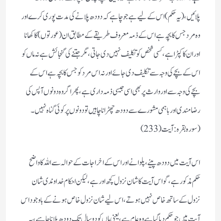
پلائیں،(یہ حکم) اس کے لیے ہے جو چاہے کہ دودھ پلانے کی مدت پوری کرے اور
وہ مرد جس کا بچہ ہے اس کے ذمہ معروف طریقے کے مطابق ان (عورتوں) کا کھانا
اور ان کا کپڑا ہے، کسی شخص کو تکلیف نہیں دی جاتی، مگر جتنے کی گنجائش ہے نہ ماں کو
اس کے بچے کی وجہ سے تکلیف دی جائے اور نہ اس مرد کو جس کا بچہ ہے اس کے
بچے کی وجہ سے اور وارث پر بھی اسی جیسی ذمہ داری ہے، پھر اگر وہ دونوں آپس کی
رضا مندی اور باہمی مشورے سے دودھ چھڑا نا چاہیں تو دونوں پر کوئی گناہ نہیں۔
(سورہ بقرہ: آیت(233)
اس آیت میں دودھ پینے، پلوانے اور اس کے اخراجات کے حوالہ سے اللہ کا واضح
حکم مذکور ہے،گو اس آیت کا شان نزول کچھ اور ہے، لیکن احکام خدا وندی شان
نزول کے ساتھ خاص نہیں ہوتے،اس لیے شان نزول خاص ہونے کے با وجود اس
آیت میں جو حکم دیا گیا ہے وہ عام ہے، یعنی ماں کو دوسال تک دودھ پلانا چاہیے، یہ