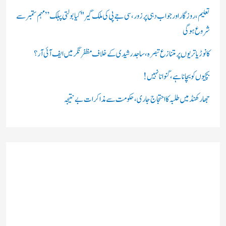
:
تعلیم، روزگار اور جواب دہی پر زور، سی جے پی کی ملک گیر "کیا بولتی پبلک” مہم ستمبر سے
شروع ہوگی
کانوڑ یاتریوں پر متنازع تبصرہ، ساجد رشیدی کے خلاف مظفرنگر میں ایف آئی آر؟
بچیوں کو بچانا ہے، گنوانا نہیں!
جھارکھنڈ میں طلبہ کا احتجاج جاری، حکومت سے مذاکرات بے نتیجہ