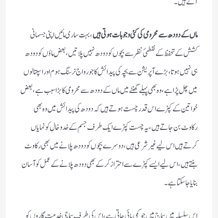
آگے ہیں۔
ماں کے دودھ سے محرومی کی کئی وجوہات ہوتی ہیں
، بہت ساری مائیں اپنی جسمانی
کشش کے تحفظ کے نقطہئ نظر سے بچوں کو دودھ نہیں پلاتیں، بعض ماؤں کو دودھ
ہی نہیں ہوتا، بڑے آپریشن سے بچہ کی پیدائش کاجو رواج نرسنگ ہوم اور اسپتالوں
میں چل پڑا ہے، وہ بھی پہلے گھنٹے میں ماں کے دودھ سے محرومی کا بڑا سبب ہے، بعض
خواتین کے کپڑے اس قدر چست ہوتے ہیں کہ دودھ کی پیدائش میں وہ بھی
رکاوٹ بن جاتے ہیں، یہ چست کپڑے ایک طرف جسم کے خد وخال کو نمایاں
کرتے ہیں اس لیے غیر شرعی ہیں، دوسرے بچوں کو دودھ پلانے میں بھی رکاوٹ
بنتے ہیں، اس لیے ایسے کپڑے سے احتراز کرکے بھی دودھ پلانے کے عمل کو آسان
بنایا جا سکتا ہے۔
اس سلسلہ میں سماج میں جو کمی پائی جاتی ہے، اس کی طرف سماجی خدمت گار وں کو