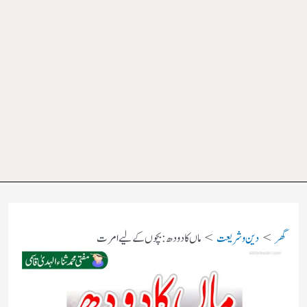
گھر
دین و شریعت
ماں کا دودھ : بچوں کے لیے امرت