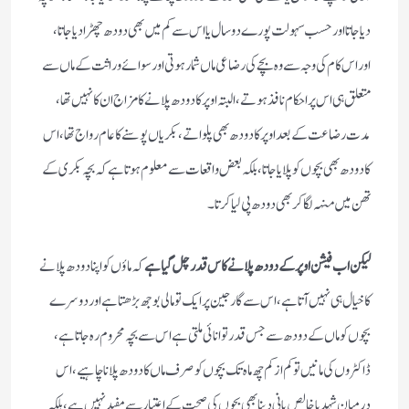
دیا جاتا اور حسب سہولت پورے دو سال یا اس سے کم میں بھی دودھ چھڑا دیا جاتا،
اوراس کام کی وجہ سے وہ بچے کی رضاعی ماں شمار ہوتی اور سوائے وراثت کے ماں سے
متعلق ہی اس پر احکام نافذ ہوتے،البتہ اوپر کا دودھ پلانے کا مزاج ان کا نہیں تھا،
مدت رضاعت کے بعد اوپر کا دودھ بھی پلواتے، بکریاں پوسنے کا عام رواج تھا، اس
کا دودھ بھی بچوں کو پلایا جاتا، بلکہ بعض واقعات سے معلوم ہوتا ہے کہ بچہ بکری کے
تھن میں منہہ لگا کر بھی دودھ پی لیا کرتا۔
لیکن اب فیشن اوپر کے دودھ پلانے کا س قدر چل گیا ہے
کہ ماؤں کو اپنا دودھ پلانے
کا خیال ہی نہیں آتا ہے، اس سے گارجین پرایک تو مالی بوجھ بڑھتا ہے اور دوسرے
بچوں کو ماں کے دودھ سے جس قدر توانائی ملتی ہے اس سے بچہ محروم رہ جاتا ہے،
ڈاکٹروں کی مانیں تو کم از کم چھ ماہ تک بچوں کو صرف ماں کا دودھ پلانا چاہیے، اس
درمیان شہد یا خالص پانی دینا بھی بچوں کی صحت کے اعتبار سے مفید نہیں ہے، بلکہ