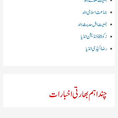
جمعیت علمائے ہند
جماعت اسلامی ہند
جمعیت اہل حدیث ہند
زکوۃ فاؤنڈیشن انڈیا
رضا اکیڈمی انڈیا
چند اہم بھارتی اخبارات
روز نامہ ’’ دعوت نیوز ڈاٹ نٹ‘‘