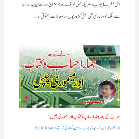
اہل مغرب (یورپ و امریکہ)کی طرف سے جو مزاج اور رجحان پیدا ہورہا
ہے، بلکہ خود ہماری بھی عملی کمزوریوں اور معاملات و حقوق ادا…
مرنے کے بعد ہمارا حساب وکتاب اور میموری چپس
/
,
/ از
ایک تبصرہ چھوڑیں
دین و شریعت
سائنس و ٹکنالوجی
Saile Rawan