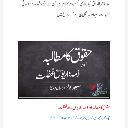
سیدنا عمر فاروق ایک ایسی شخصیت کا نام ہے جن سے مجھے شدید تر روحانی
عقیدت ہے اور یہ بھی سچ ہے کہ تاریخ میں…
حقوق کا مطالبہ اور ذمہ داریوں سے غفلت
/
/ از
ایک تبصرہ چھوڑیں
دین و شریعت
Saile Rawan