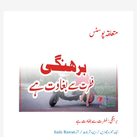
متعلقہ پوسٹس
برہنگی : فطرت سے بغاوت ہے
/
/ از
ایک تبصرہ چھوڑیں
دین و شریعت
Saile Rawan