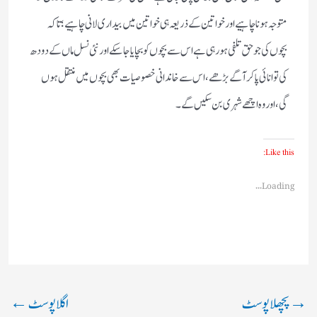
متوجہ ہونا چاہیے اور خواتین کے ذریعہ ہی خواتین میں بیداری لانی چاہیے؛ تاکہ
بچوں کی جو حق تلفی ہو رہی ہے اس سے بچوں کو بچایا جا سکے اورنئی نسل ماں کے دودھ
کی توانائی پا کر آگے بڑھے، اس سے خاندانی خصوصیات بھی بچوں میں منتقل ہوں
گی، اور وہ اچھے شہری بن سکیں گے۔
Like this:
Loading...
→
پچھلا پوسٹ
اگلا پوسٹ
←