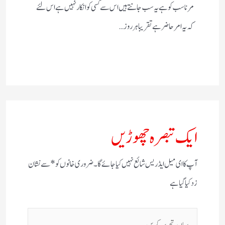
مرنا سب کو ہے یہ سب جانتے ہیں اس سے کسی کو انکار نہیں ہے اس لئے
کہ یہ امر حاضر ہے تقریبا ہر روز…
ایک تبصرہ چھوڑیں
آپ کا ای میل ایڈریس شائع نہیں کیا جائے گا۔
ضروری خانوں کو
*
سے نشان
زد کیا گیا ہے
یہاں