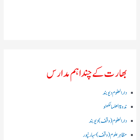
بھارت کے چند اہم مدارس
دارالعلوم دیوبند
ندوۃالعلما لکھنو
دارالعلوم (وقف)دیوبند
مظاہرعلوم (وقف)سہارنپور