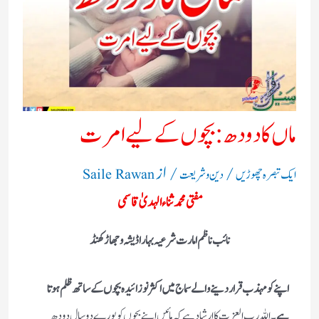
ماں کا دودھ : بچوں کے لیے امرت
/
/ از
ایک تبصرہ چھوڑیں
دین و شریعت
Saile Rawan
مفتی محمد ثناء الہدیٰ قاسمی
نائب ناظم امارت شرعیہ بہار اڈیشہ و جھاڑکھنڈ
اپنے کو مہذب قرار دینے والے سماج میں اکثر نو زائیدہ بچوں کے ساتھ ظلم ہوتا
ہے
۔ اللہ رب العزت کا ارشاد ہے کہ مائیں اپنے بچوں کو پورے دو سال دودھ