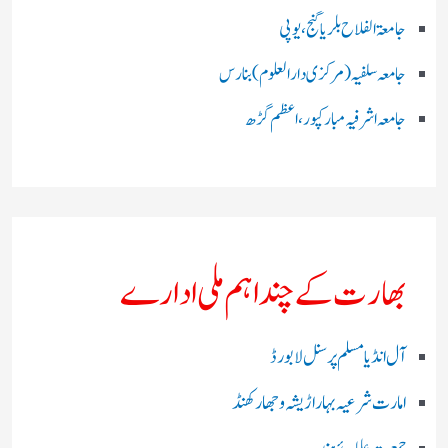
جامعۃ الفلاح بلریاگنج،یوپی
جامعہ سلفیہ(مرکزی دارالعلوم )بنارس
جامعہ اشرفیہ مبارکپور،اعظم گڑھ
بھارت کے چند اہم ملی ادارے
آل انڈیا مسلم پرسنل لا بورڈ
امارت شرعیہ بہار اڑیشہ و جھارکھنڈ