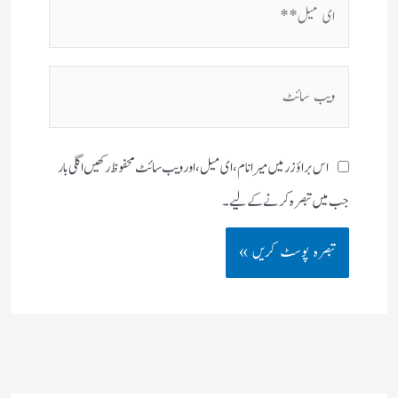
ای
میل**
ویب
سائٹ
اس براؤزر میں میرا نام، ای میل، اور ویب سائٹ محفوظ رکھیں اگلی بار
جب میں تبصرہ کرنے کےلیے۔