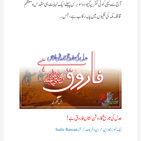
آج سے یہی کوئی تقریباً چودہ سو برس پہلے ایک نہایت ہی مقدس و معظم
قافلہ مکہ کی گلیوں میں پا بہ رکاب ہے، جس…
عدل کی تاریخ کا روشن نشاں فاروق ہے!
/
/ از
ایک تبصرہ چھوڑیں
دین و شریعت
Saile Rawan