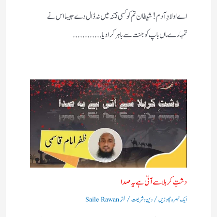
اے اولادِ آدم! شیطان تم کو کسی فتنہ میں نہ ڈال دے جیسا اس نے
تمہارے ماں باپ کو جنت سے باہر کرادیا............
دشتِ کربلا سے آتی ہے یہ صدا
/
/ از
ایک تبصرہ چھوڑیں
دین و شریعت
Saile Rawan