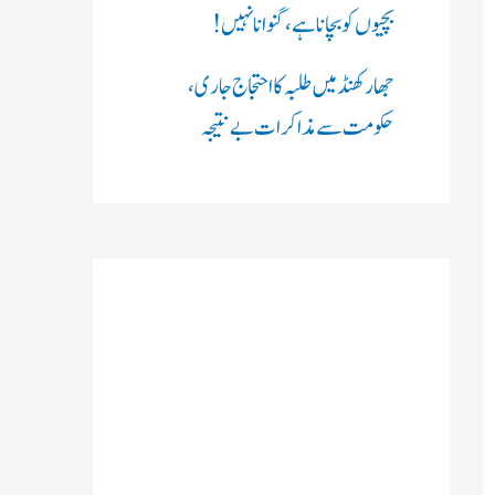
بچیوں کو بچانا ہے، گنوانا نہیں!
جھارکھنڈ میں طلبہ کا احتجاج جاری،
حکومت سے مذاکرات بے نتیجہ