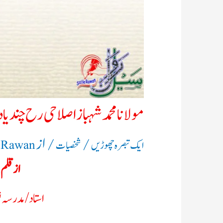
مولانا محمد شہباز اصلاحی رح چند یا
/
/ از
ایک تبصرہ چھوڑیں
شخصیات
e Rawan
از قلم:
استاد/ مدرسہ 