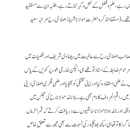
ں رہے ، علم و فضل کے لعل و گہر لٹاتے رہے ،طلبہ ان سے مستفید
۔ ( مستفاد تذکرہ حضرت مولانا شہباز اصلاحی رح مرتبہ سعید
باز صاحب اصلاحی رح سے عالمیت میں بیضاوی شریف اور فضیلت میں
وم ضابطہ کے استاد تو تھے ہی، لیکن خارجی طور پر کنویں کے پاس
علمی استفادہ کیا اور اپنی تشنگی کو بھجایا اور علمی فکری اصلاحی دینی
میں راقم الحروف کا نام بھی ہے ۔ بلا ناغہ مولانا رح کی مجلس میں
قفہ اور ناغہ ہوتا مولانا ساتھیوں سے دریافت کرتے کہ قمر الزماں
گرد کا تو تھا ہی ،کچھ بھاگلپور کی نسبت سے بھی مجھ سے تعلق خاص