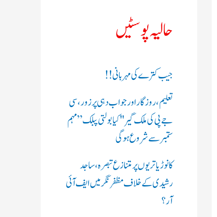
ک
حالیہ پوسٹیں
ر
ی
جیب کترے کی مہربانی !!
ں
تعلیم، روزگار اور جواب دہی پر زور، سی
:
جے پی کی ملک گیر "کیا بولتی پبلک” مہم
ستمبر سے شروع ہوگی
کانوڑ یاتریوں پر متنازع تبصرہ، ساجد
رشیدی کے خلاف مظفرنگر میں ایف آئی
آر؟