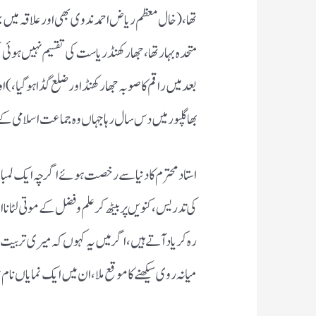
تھا،( خال معظم ریاض احمد ندوی بھی اور علاقہ می
متحدہ بہار تھا،جھارکھنڈ ریاست کی تقسیم نہیں ہوئی تھی 
بعد میں راقم کا صوبہ جھارکھنڈ اور ضلع گڈا ہوگیا،) 
بھاگلپور میں دس سال رہا جہاں وہ جماعت اسلامی کے
استاد محترم کا دنیا سے رخصت ہوئے اگر چہ ایک لمبا
کی تدریس ،کنویں پر بیٹھ کر علم و فضل کے موتی لٹانا
رہ کر یاد آتے ہیں ،اگر میں یہ کہوں کہ میری تربیت 
میانہ روی سیکھنے کا موقع ملا، ان میں ایک نمایاں نا