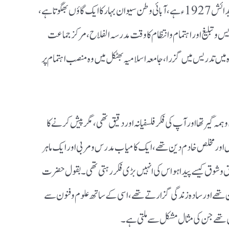
، ان کی تاریخ پیدائش 1927ء ہے ،آبائی وطن سیوان بہار کا ایک گاؤں بھگوتا ہے،
س و تبلیغ اور اہتمام و انتظام کا وقت مدرسہ الفلاح ، مرکز جماعت
 میں تدریس میں گزرا ، جامعہ اسلامیہ بھٹکل میں وہ منصب اہتمام پر
 ہمہ گیر تھا اور آپ کی فکر فلسفیانہ اور دقیق تھی ،مگر پیش کرنے کا
ش اور مخلص خادم دین تھے، ایک کامیاب مدرس و مربی اور ایک ماہر
ذوق و شوق کیسے پیدا ہو اس کی انہیں بڑی فکر رہتی تھی ۔ بقول حضرت
ین تھے اور سادہ زندگی گزارتے تھے ،اسی کے ساتھ علوم وفنون سے
ل تھے جن کی مثال مشکل سے ملتی ہے ۔