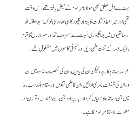
ں بہت سے اہل تعلق بھی مولانا مرحوم کے فیض یافتہ تھے،اس وقت
اور میرا خط و کتابت کا پتہ بھاگلپور کا ہی تھا، وہی لوک سبھا حلقہ تھا
اور ساتھیوں میں بھاگلپوری نسبت سے معروف تھا اور مولانا رح کا قیام
 ایک ذمہ کے تحت علمی دینی اور تبلیغی کاموں میں مشغول تھے ۔
 عرصہ بیت چکا ہے ،لیکن ان کی یادیں ،ان کی شخصیت، ندوہ میں ان
 اور ان کی شفقت بھری ادائیں، ان کا علمی تفوق اور مقام بلند سب رہ
میں جن اساتذہ کا نمایاں کردار رہا ہے اور جن سے اعتدال و توازن اور
م حضرت الاستاذ مرحوم کا ہے ۔