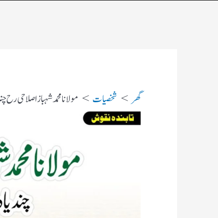
گھر
شخصیات
مولانا محمد شہباز اصلاحی رح چن