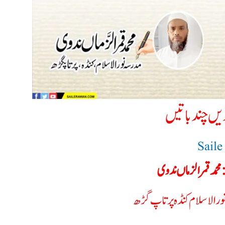
دیں چند باتیں
Sail
محمد قمر الزماں ندوی
نور الاسلام کنڈہ پرتاپ گڑھ