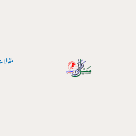
پوسٹ
واد
نیویگیشن
ر
ائیں۔
مقالات