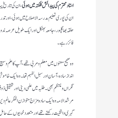
استاد محترم کی پیدائش کلکتہ میں ہوئی
ان کی پوری تعلیم مدرسہ الاصلاح میں ہوئی ، اور تدری
حلقہ بھاگلپور، جامعہ بھٹکل اور ایک طویل عرصہ ندوہ
فائز رہے۔
وہ صحیح معنوں میں معلم و مربی تھے ،آپ کا علم وسیع و
انداز سادہ ،آسان اور سہل الفہم تھا ۔وہ ایک خامو
نگراں و منتظم بھی ۔طلبہ میں علمی دینی اور تحقیقی 
مرشد الامہ وہ ایک سادہ مزاج متوازن الفکر عالم د
گہری واقفیت رکھتے تھے اور متعدد خوبیوں کے حام