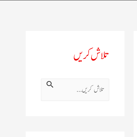
تلاش کریں
ت
ل
ا
ش