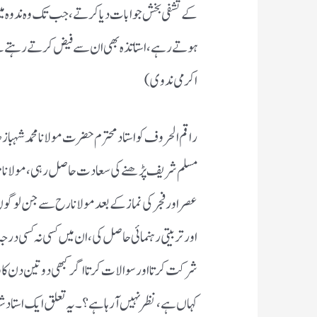
کے تشفی بخش جوابات دیا کرتے ، جب تک وہ ندوہ می
ہوتے رہے، استاتذہ بھی ان سے فیض کرتے رہتے تھے
اکرمی ندوی)
راقم الحروف کو استاد محترم حضرت مولانا محمد شہ
مسلم شریف پڑھنے کی سعادت حاصل رہی ، مولانا مرح
عصر اور فجر کی نماز کے بعد مولانا رح سے جن لوگوں نے 
اور تربیتی رہنمائی حاصل کی ،ان میں کسی نہ کسی درجہ 
شرکت کرتا اور سوالات کرتا اگر کبھی دو تین دن کا و
کہاں ہے ،نظر نہیں آرہا ہے؟ ۔ یہ تعلق ایک استاد شا