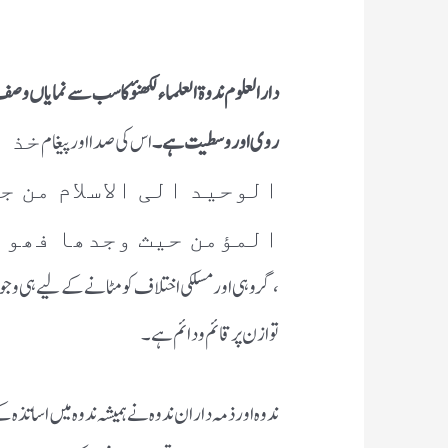
دارالعلوم ندوة العلماء لکھنؤ کا سب سے نمایاں وصف
روی اور وسطیت ہے ۔
اس کی صدا اور پیغام
خذ م
الوحید الی الاسلام من ج
المؤمن حیث وجدھا فھو 
،گروہی اور مسلکی اختلاف کو مٹانے کے لیے ہی وجود می
توازن پر قائم و دائم ہے ۔
ندوہ اور ذمہ داران ندوہ نے ہمیشہ ندوہ میں اساتذہ ک