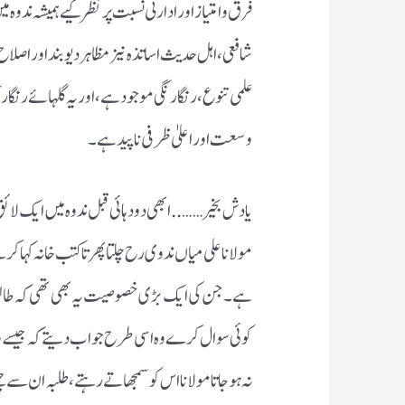
فرق و امتیاز اور ادارتی نسبت پر نظر کیے ہمیشہ ندوہ میں
شافعی، اہل حدیث اساتذہ نیز مظاہر دیوبند اور اصلاح 
علمی تنوع، رنگا رنگی موجود ہے، اور یہ گلہائے رنگا 
وسعت اور اعلیٰ ظرفی ناپید ہے۔
یادش بخیر ……..ابھی دو دہائی قبل ندوہ میں ایک لائق 
مولانا علی میاں ندوی رح چلتا پھرتا کتب خانہ کہا 
ہے۔جن کی ایک بڑی خصوصیت یہ بھی تھی کہ طالب ع
کوئی سوال کرے وہ اسی طرح جواب دیتے کہ جیسے وہ 
نہ ہوجاتا مولانا اس کو سمجھاتے رہتے ،طلبہ ان سے