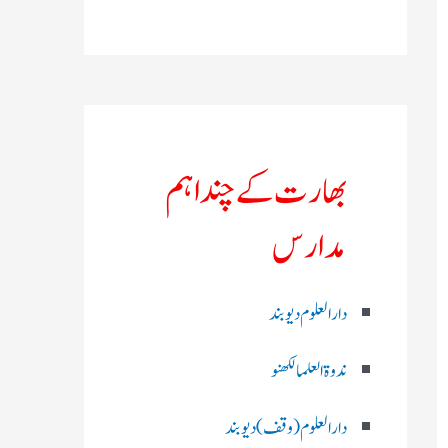
بھارت کے چند اہم
مدارس
دارالعلوم دیوبند
ندوۃالعلما لکھنو
دارالعلوم (وقف)دیوبند