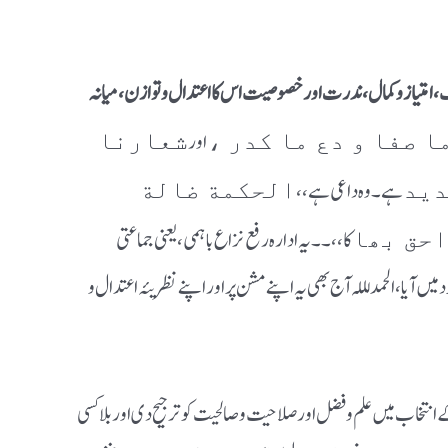
، امتیاز و کمال، ندرت اور خصوصیت اس کا اعتدال و توازن، میانہ
اور
ا صفا و دع ما کدر ،
شعارنا
ہے ۔ وہ داعی ہے ،،
دید
الحکمة ضالة
کا،،۔۔ یہ ادارہ رفع نزاع باہمی، یعنی جماعتی
احق بھا
ں آیا، الحمد لللہ آج بھی یہ اپنے مشن پر اور اپنے نظریئہ اعتدال و
ے انتخاب میں علم و فضل اور صلاحیت و صالحیت کو ترجیح دی اور بلا کسی