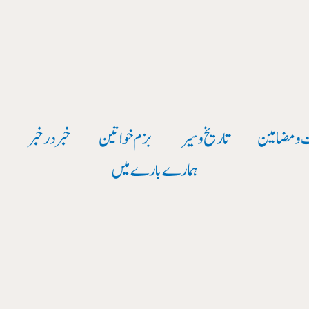
 و مضامین
تاریخ وسیر
بزم خواتین
خبر در خبر
و
ہمارے بارے میں