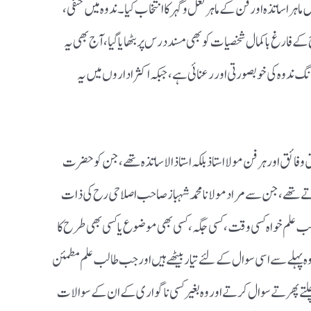
 ماہر اساتذہ اور فن کے ماہر لعل و گہر کا انتخاب کیا ۔ ندوہ میں حنفی،
کے فارغ باکمال شخصیات کو بھی مسند درس پر بٹھایا گیا ،آج بھی یہ
رنگ ندوہ کی خوبصورتی اور رعنائی ہے ،جبکہ اکثر اداروں میں یہ
و فائق اور ہر فن مولا استاذ بلکہ استاذ الاساتذہ تھے ،جن کو حضرت
کرتے تھے ،جن سے مراد مولانا محمد شہباز صاحب اصلاحی رح کی ذات
لم خواہ کسی وقت ،کسی جگہ، کسی بھی موضوع یا کسی بھی طرح کا
پہلے سے اسی سوال کے لئے تیار بیٹھے ہیں اور جب طالب علم مطمئن
 چلتے پھرتے سوال کرتے اور وہ بغیر کسی ناگواری کے ان کے سوالات