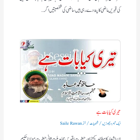
کی قبریں ماضی کا پتہ دے رہی ہیں، ماضی کی شخصیتیں اگر…
تیری کیا بات ہے
/
/ از
ایک تبصرہ چھوڑیں
شخصیات
Saile Rawan
ان اشعار کا مطالعہ کیجئے اور حضرت اقدس مجاہد ملت ثانی حضرت مولانا حکیم