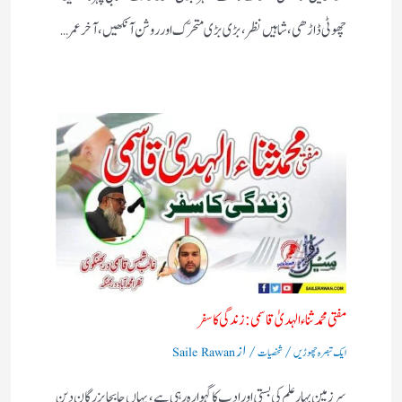
چھوٹی ڈاڑھی، شاہیں نظر، بڑی بڑی متحرّک اور روشن آنکھیں، آخر عمر…
مفتی محمد ثناء الہدیٰ قاسمی: زندگی کا سفر
/
/ از
ایک تبصرہ چھوڑیں
شخصیات
Saile Rawan
سرزمین بہارعلم کی بستی اورادب کا گہوارہ رہی ہے، یہاں جابجا بزرگان دین