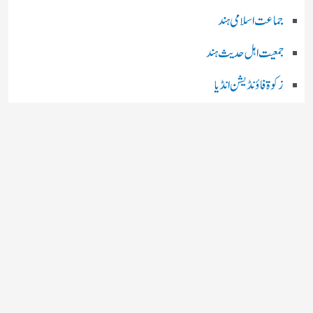
جماعت اسلامی ہند
جمعیت اہل حدیث ہند
زکوۃ فاؤنڈیشن انڈیا
رضا اکیڈمی انڈیا
چند اہم بھارتی اخبارات
روز نامہ ’’ دعوت نیوز ڈاٹ نٹ‘‘