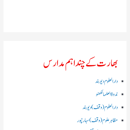
بھارت کے چند اہم مدارس
دارالعلوم دیوبند
ندوۃالعلما لکھنو
دارالعلوم (وقف)دیوبند
مظاہرعلوم (وقف)سہارنپور