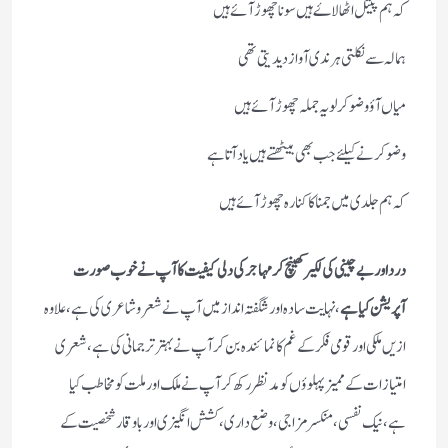
کہ ہم پیتل اٹھالاۓ ہیں سونا چھوڑ آئے ہیں
ہمالہ سے نکلتی ہر ندی آواز دیدیتی تھی
میاں آؤ وضو کرلو یہ جملہ چھوڑ آئے ہیں
وضو کرنے کیلئے جب بھی بیٹھتےہیں یاد آتا ہے
کہ ہم جلدی میں جمنا کا کنارہ چھوڑ آئے ہیں
درد اور بے چینی کی لکیر کھینچ کر مہاجر کی دلی کیفیت کا آپ نے خوب صورت
آپریشن کیا ہے
،نہایت سادہ اور شگفتہ انداز میں آپ نے شعروشاعری کی ہے، علاوہ
ازیں ملکی اور قومی فکرکے غم کا نمائندہ بن کر آپ نے بہتر ترجمانی کی ہے،شعری
امتیازات کے ممیز پہلوؤں کو مد نظررکھ کر آپ نے ملک اور ملت کو مخاطب کیا
ہے،نیک نفسی،منکسر مزاجی،وضع داری،کشش انگیزی اور باوقار شخصیت کے