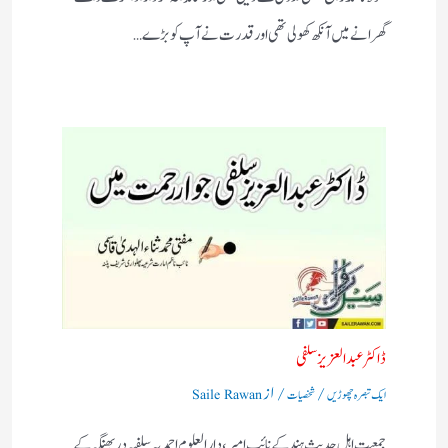
گھرانے میں آنکھ کھولی تھی اور قدرت نے آپ کو بڑے…
ڈاکٹر عبد العزیزسلفی
/
/ از
ایک تبصرہ چھوڑیں
شخصیات
Saile Rawan
جمعیت اہل حدیث ہند کے نائب امیر، دا رالعلوم احمدیہ سلفیہ دربھنگہ کے