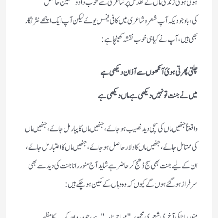
ہوتی ہوئ زندگی ماں کے تقدس پر شاعری سےخوب دادوتحسین حاصل
کی،باوجودیکہ آپ شعرو شاعری میں کافی فیمس یوۓ لیکن آپ ایک اچھے نثر نگار
بھی ہیں ،آپ نے کیا ہی خوب نقشہ کھینچا ہے:
چلتی پھرتی ہوئ آنکھوں سے آذان دیکھی ہے
میں نے جنت تو نہیں دیکھی ہے ماں دیکھی ہے
واقعتاً جنھیں ماں کی سچی دید نصیب ہوجاۓ،جنھیں ماں کا پیار مل جاۓ،جنھیں ماں
کی ممتا مل جاۓ، جنھیں ماں کا دلار حاصل ہوجاۓ، جنھیں ماں کا اعتبار مل جاۓ،
ان کے لیے جنت بھی سج ڈھج کر حاضر ہے شاید آج منور رانا جنت کی دید سے بھی
سرفراز ہوگئے ہوں گے کیوں کہ وہ وہاں کے مکین ہوچکے ہیں:
منور رانا کی آخری شعری مجموعہ "مہاجر نامہ "ہے، جودرد اور کرب کا مظہر