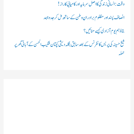
:
وقت: انسانی زندگی کا اصل سرمایہ اور کامیابی کا راز !
انصاف پسند اور مظلوم برادرانِ وطن کے ساتھ مل کر جدوجہد
بتاؤ ہم یوم آزادی کیسے منائیں؟
شیخ حسینہ کی پریس کانفرنس کے بعد سابق بنگلہ دیشی کپتان شکیب الحسن کے آبائی گھر پر
حملہ