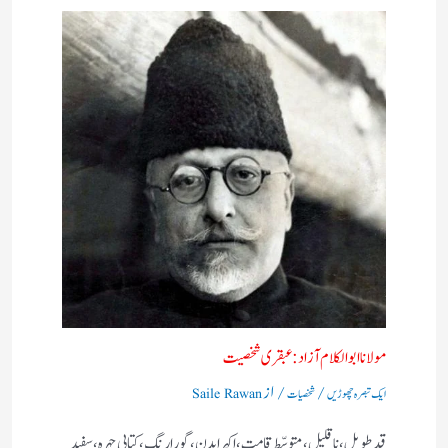
مولانا ابوالکلام آزاد:عبقری شخصیت
/
/ از
ایک تبصرہ چھوڑیں
شخصیات
Saile Rawan
قد طویل، نا قلیل، متوسّط قامت، اکہرا بدن، گورا رنگ، کتابی چہرہ، سفید