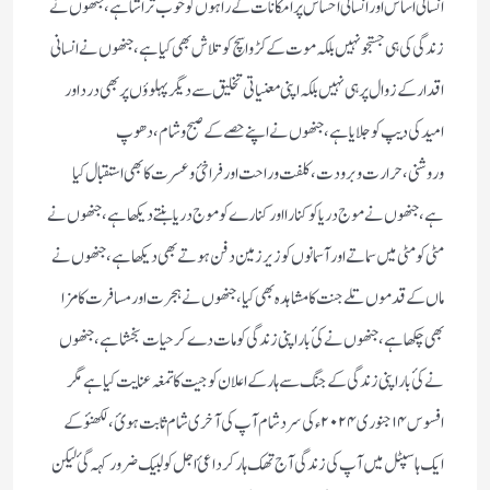
انسانی اساس اور انسانی احساس پر امکانات کے راہوں کو خوب تراشا ہے،جنھوں نے
زندگی کی ہی جستجو نہیں بلکہ موت کے کڑوا سچ کو تلاش بھی کیا ہے،جنھوں نے انسانی
اقدار کے زوال پر ہی نہیں بلکہ اپنی معنیاتی تخلیق سے دیگر پہلوؤں پر بھی درد اور
امید کی دیپ کوجلایا ہے،جنھوں نے اپنے حصے کے صبح وشام،دھوپ
وروشنی،حرارت و برودت،کلفت وراحت اور فراخئ وعسرت کا بھی استقبال کیا
ہے،جنھوں نے موج دریا کو کنارا اور کنارے کو موج دریا بنتے دیکھا ہے،جنھوں نے
مٹی کو مٹی میں سماتے اور آسمانوں کو زیر زمین دفن ہوتے بھی دیکھا ہے،جنھوں نے
ماں کے قدموں تلے جنت کا مشاہدہ بھی کیا،جنھوں نے ہجرت اور مسافرت کا مزا
بھی چکھا ہے،جنھوں نے کئ بار اپنی زندگی کو مات دے کر حیات بخشا ہے،جنھوں
نے کئ بار اپنی زندگی کے جنگ سے ہار کے اعلان کو جیت کا تمغہ عنایت کیا ہے مگر
افسوس ۱۴جنوری۲۰۲۴ء کی سرد شام آپ کی آخری شام ثابت ہوئ،لکھنؤ کے
ایک ہاسپٹل میں آپ کی زندگی آج تھک ہار کر داعئ اجل کو لبیک ضرور کہہ گئ لیکن