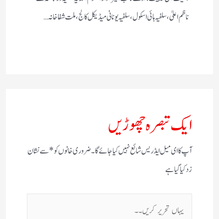
ناظم اعلیٰ، سلفیہ ہائی اسکول ، سلفیہ یونانی میڈیکل کالج، ملت شفاخانہ…
ایک تبصرہ چھوڑیں
آپ کا ای میل ایڈریس شائع نہیں کیا جائے گا۔
ضروری خانوں کو
*
سے نشان
زد کیا گیا ہے
یہاں