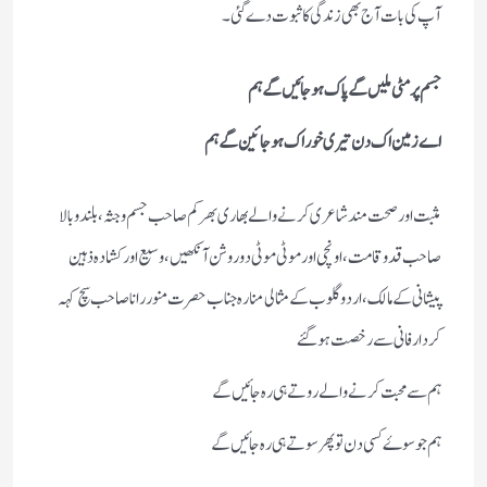
آپ کی بات آج بھی زندگی کا ثبوت دے گئی۔
جسم پر مٹی ملیں گے پاک ہوجائیں گے ہم
اے زمین اک دن تیری خوراک ہوجائین گے ہم
مثبت اور صحت مند شاعری کرنے والے بھاری بھرکم صاحب جسم وجثہ،بلند وبالا
صاحب قدوقامت،اونچی اور موٹی موٹی دو روشن آنکھیں،وسیع اور کشادہ ذہین
پیشانی کے مالک، اردو گلوب کے مثالی منارہ جناب حصرت منوررانا صاحب سچ کہہ
کر دارفانی سے رخصت ہوگئے
ہم سے محبت کر نے والے روتے ہی رہ جائیں گے
ہم جو سوۓ کسی دن تو پھر سوتے ہی رہ جائیں گے