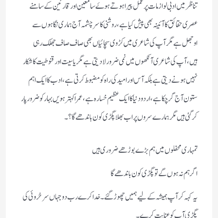
تناظر میں ادبی لوازمات پر عمل پیرا ہوتےہو ۓ سامعین اور قارئین کے سامنے
عصری حقائق کا آئینہ بھی پیش کیا ہے،روشنی کا سرچشمہ آج ہماری نگاہوں سے
اوجھل ہے مگر آپ کی شاعری میں کڑوی سچائیاں بھی صاف صاف جھلک رہی
ہیں،آپ کی شاعری آنکھوں میں نمی ضرور لا دیتی ہے مگر یاسیت اور قنوطیت کا شکار
نہیں ہونے دیتی ہےبلکہ آس اور امید کی راہ کو مضبوط کرتی ہے،ادب کا ایک اہم
ستون آج گرچکاہے،اردو دنیا کا ایک عظیم خسارہ ہے،عمر اکہترہویں بہار کو ضرور پار
کر گئی ہیں مگر ہمارے سروں پر اب بھلا پگڑی کون باندھے گا؟ ۔
تمہاری محفلوں میں ہم بڑے بوڑھے ضروری ہیں
اگر ہم نہ ہوں گے تو پگڑی کون باندھے گا
یہ کہہ کر آپ ہمیشہ کےلیے ہمیں چھوڑ گئے۔
خدا کرے رب دوجہاں سرخروئی کی
پگڑی آپ کو عنایت کرے۔