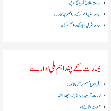
جامعۃ الفلاح بلریاگنج،یوپی
جامعہ سلفیہ(مرکزی دارالعلوم )بنارس
جامعہ اشرفیہ مبارکپور،اعظم گڑھ
بھارت کے چند اہم ملی ادارے
آل انڈیا مسلم پرسنل لا بورڈ
امارت شرعیہ بہار اڑیشہ و جھارکھنڈ
جمعیت علمائے ہند