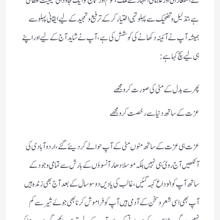
کے استعاراتی اور علاماتی اظہار سے ملک ،قوم اور سماج کوایک جاودانی کیفیت عطا کی
ہے،تذلیل وتضحیک سے پہلو تہی اختیار کرکے ترفیع وتمجید کے لیے ایقانی پہلو سے
ہمیشہ آپ نے آئینہ دکھانے کی کوشش کی ہے،آپ نے شاید آج کے لیے اور اپنے
ہی لیے سچ کہا ہے:
پھر سے بدل کے مٹی کی صورت کرو مجھے
عزت کے ساتھ دنیا سے رخصت کرو مجھے
عزت ہی عزت کے ساتھ منوں مٹی کے آپ حوالے کردیئے گئے،اردو آبادی کی
آنکھیں آج روئ ہی نہیں بلکہ موسلا دھار آنسوؤں کے بارش سے تمامی وجود کے
ساتھ آپ کو الوداع کہہ گئیں،غالب کی یادیں دوسوسال کے بعد آج بھی زندہ ہیں
آپ بھی اسی شعروسخن کے آدمی ہیں آپ کو فراموش کرنا بھی جوۓ شیر سے کم