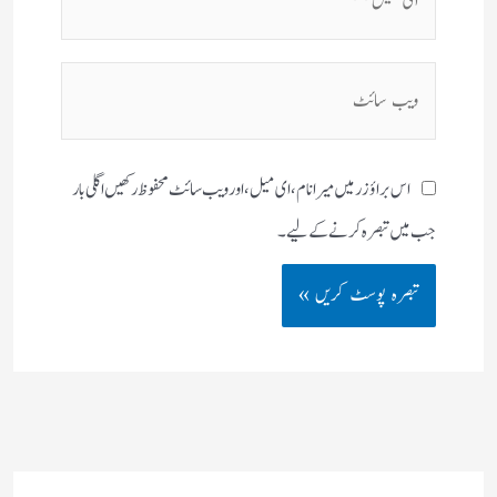
میل**
ویب
سائٹ
اس براؤزر میں میرا نام، ای میل، اور ویب سائٹ محفوظ رکھیں اگلی بار
جب میں تبصرہ کرنے کےلیے۔