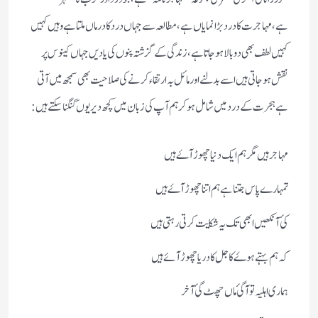
ہے،مہاجرت کا درد بڑا نمایاں ہے،مطالعہ سے جہاں درد کا درماں ملتا ہے وہیں کہیں
کہیں لطف بھی دوبالا ہوجاتا ہے،زندگی کے گزشتہ پنوں کی یادیں جہاں کینوس پر
نقش ہوجاتی ہیں اسے بدلنے اور مائل بہ ارتقاء کرنے کی صلاحیت بھی سمجھ میں آتی
ہے ہجرت کے درد میں شامل ہوکر ہم آپ کی زبان میں کچھ دیر یوں گنگنا سکتے ہیں :
مہاجرہیں مگر ہم ایک دنیا چھوڑ آۓہیں
تمہارے پاس جتنا ہے ہم اتنا چھوڑ آۓ ہیں
کئ آنکھیں ابھی تک یہ شکایت کرتی رہتی ہیں
کہ ہم بہتے ہوۓ کاجل کا دریا چھوڑ آئے ہیں
ہماری اہلیہ تو آگئ ماں چھٹ گئ آخر