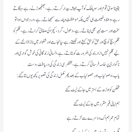
یقینا سوئ قوم اور سویا ملک کو آپ ہمیشہ بیدار کرتے رہے،جھنجھوڑنے رہے،جگاتے
رہے،وعظ ونصیحت ہی نہیں بلکہ موعظت و پند سے سمجھاتے رہے،درد جواں ہوا تو
سخت اور سست لہجہ بھی اپناتے رہے،دھول،گرد،کچڑا کی صفائ کراتے رہے،قلم کو
قلم،سچ کو سچ اور حق کو حق کہتے اور لکھتے رہے،پائجامے اور شلوار میں ناڑا ڈالنے کے
لیے قلم نہیں ازار بند کی ضرورت کو بتاتے رہے،انسانی زندگانی کی خوش گواری اور
ناگواری پر خامہ فرسائی کرتے رہے،مختصر سی زندگی کی دریافت، دست
یاب،وصولیاب اور حصولیاب کے بعد پھر مکمل زندگی کی تصویر کچھ یوں بتا گئے:
تھکن کو اوڑھ کے بستر میں جاکے لیٹ گئے
ہم اپنی قبر مقرر میں جاکے لیٹ گئے
تمام عمر ہم اک دوسرے سے لڑتے رہے