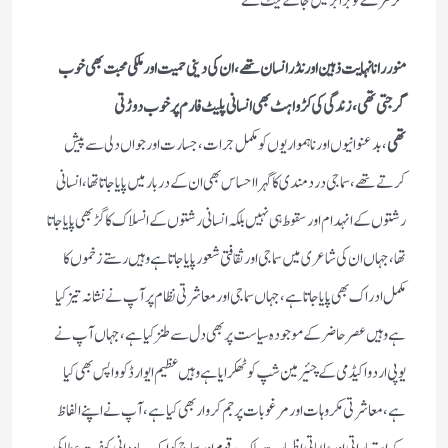
مگر مرے تو برابر میں جاکے لیٹ گئے
منور رانا نہایت ذہین اور نڈر انسان تھے،ان کی دینی حمیت اور ملکی محبت بھی خوب
گرجتی تھی،زندگی کی کڑواہٹ بھی انسانی پلیٹ فارم پر خوب دوڑتی
تھی
،بدعنوانیوں اور ناہمواریوں کو مکمل جرات،جسارت اور جواں دلی سے پیش
کرتے تھے،سماجی دردمندی کا گہرا احساس بھی ان کے دربار میں پایا جاتا تھا،انسانی
رشتوں کے انہدام اور سقوط ہی نہیں بلکہ انسانی رشتوں کے انسلاک کا گڑ بھی پایا جاتا
تھا،جہاں ان کی شاعری میں سماجی اور ثقافتی شعور پایا جاتا ہے وہیں رستے زخموں کا
مکمل ادراک بھی پایا جاتا ہے، جہاں سماجی اور معاشرتی نظام پر آپ نے نشانہ تیز کیا
ہے وہیں عصر حاضر کے موجودہ سیاست پر بھی دل سے طنز کیا ہے،جہاں آپ نے
یوپی اردو اکیڈمی کے چئیرمین شپ کو ٹھکرایا ہے وہیں عظیم ایوارڈ کو واپس بھی کیا
ہے،معاشرتی مکروہات اور مرغوبات پر جم کر وار بھی کیا ہے،آپ نے اپنے الفاظ