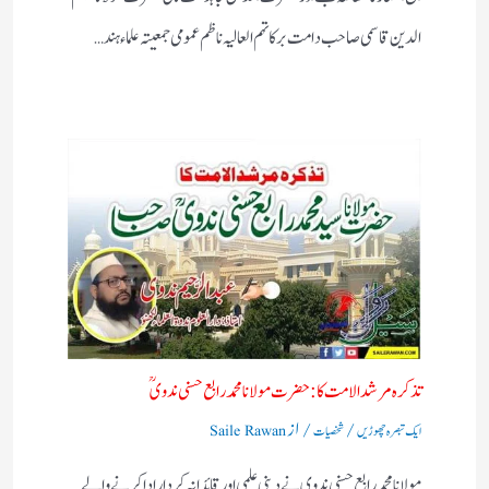
الدین قاسمی صاحب دامت برکاتہم العالیہ ناظم عمومی جمعیتہ علماء ہند…
تذکرہ مرشد الامت کا :حضرت مولانا محمد رابع حسنی ندویؒ
/
/ از
ایک تبصرہ چھوڑیں
شخصیات
Saile Rawan
مولانا محمد رابع حسنی ندوی نے دینی علمی اور قائدانہ کردار ادا کرنے والے