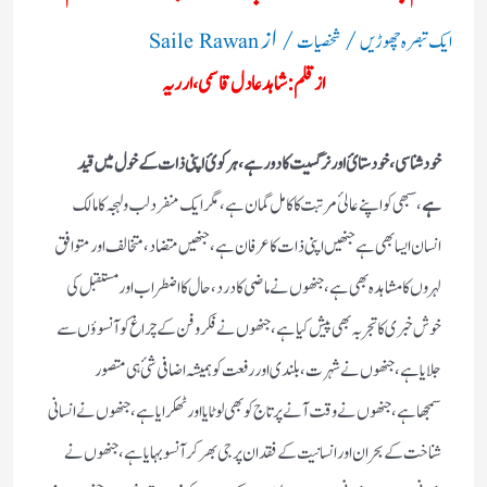
/
/ از
ایک تبصرہ چھوڑیں
شخصیات
Saile Rawan
ازقلم: شاہدعادل قاسمی، ارریہ
خودشناسی،خود ستائ اور نرگسیت کا دور ہے،ہرکوئ اپنی ذات کےخول میں قید
ہے
،سبھی کو اپنے عالئ مرتبت کاکامل گمان ہے،مگر ایک منفرد لب ولہجہ کا مالک
انسان ایسابھی ہے جنھیں اپنی ذات کا عرفان ہے،جنھیں متضاد،متخالف اور متوافق
لہروں کا مشاہدہ بھی ہے، جنھوں نے ماضی کا درد،حال کا اضطراب اور مستقبل کی
خوش خبری کا تجربہ بھی پیش کیا ہے،جنھوں نے فکر وفن کے چراغ کو آنسوؤں سے
جلایا ہے،جنھوں نے شہرت،بلندی اور رفعت کو ہمیشہ اضافی شئ ہی متصور
سمجھاہے،جنھوں نے وقت آنے پر تاج کو بھی لوٹایا اور ٹھکرایا ہے،جنھوں نے انسانی
شناخت کے بحران اور انسانیت کے فقدان پر جی بھر کرآنسو بہایا ہے،جنھوں نے