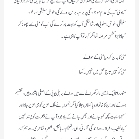
نہیں ہوگی،مشاعرے کی صدارتی کرسیاں آپ کے لیے ترس جائیں گی،اردو دنیا کی
آبادی آپ کی عدم موجودگی پر برسہا برس روۓ گی،خوش سلیقگی اور خود
سلیقگی،خوش اسلوبی اور شائستگی آپ کو بہت یاد کرے گی آپ کو مٹی تلے چھوڑ کر
آجانا بڑا کٹھن مرحلہ تھا مگر کہنا تو آپ کا ہی ہے ۔
مٹی کا بدن کردیا مٹی کے حوالے
مٹی کو کہیں تاج محل میں نہیں رکھا
منور رانا ایک زمین دار گھرانے سے ہیں،راۓ بریلی یوپی کے اصلی باشندہ ہیں،تقسیم
ہند کےبعد ان کا خانوادہ پاکستان چلا گیا مگر انھوں نے ملک عزیز کو ہی عزیز جانا اور
سمجھا،بہت کچھ کھوجانے اورچھن جانے کے باوجود آپ نے ہجرت کو پسند نہیں
کیا،نشیب وفراز سے زندگی گزرتی رہی،تعلیم،رہائش،شعرو شاعری سے ہم کنار