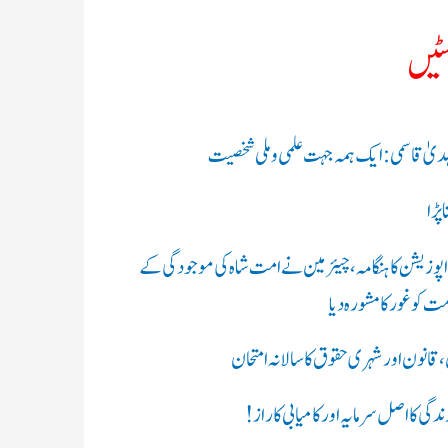
سٹیں
 الہدیٰ قاسمی: ایک ہمہ جہت علمی و ملی شخصیت
پڑا
 اپوزیشن کا ہنگامہ، چیئرمین نے امت شاہ کی موجودگی کے
ت کو غور کا مشورہ دیا
ن،قانون اور شہری حقوق کا سالانہ امتحان
گی کا اصل سرمایہ اور کامیابی کا راز !