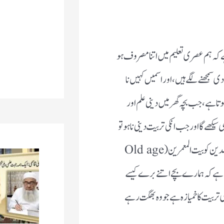
 کہ ہم عصری تعلیم میں اتنا مصروف ہو
 سمجھنے لگے ہیں، اور اسمیں کہیں نا
تا ہے ، جب بچہ گھر میں دینی علم اور
سیکھے گا اور جب انکی تربیت دینی نا ہو تو
یقیناً یہ نیک اولاد نہیں بنیں گے۔ پھر یہی بچے اپنے والدین کو بیت المعمرین (Old age
وتی ہے کہ ہمارے بچے اتنے برے کیسے
ی تربیت کا خمیازہ ہے جو وہ بھگت رہے