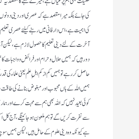
فضیلت بھی ہم پر عیاں ہے، میرے کہنے کا مقصد یہ نہی
کی جائے بلکہ میرا مقصد ہے کہ عصری اور دینی دونوں 
کی اہمیت ہے، اس دار فانی میں رہنے کیلئے عصری تعلی
آخرت کے لئے دینی تعلیم کا حصول لازم ہے، لیکن آج
دور ہیں کہ ہمیں حلال وحرام اور فرائض و واجبات کا ع
حاصل کررہے تو ہمیں کم از کم اہلِ علم یعنی علماء کی قدر
ہمیں اللہ کے ہاں محبوب اور مبغوض بنانے کی طاقت رکھ
کوئی بعید نہیں کہ اللہ بھی ہم سے محبت کرے اور ہما
سے نفرت کریں گے تو ہم ملعون ہوجائینگے، آج کل اک
ہے کیونکہ وہ دینی علوم کے حامل ہیں، لیکن ہمیں سوچ