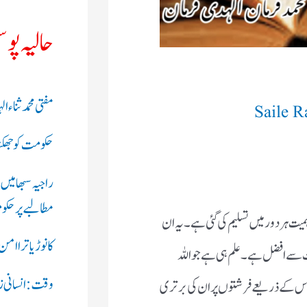
حالیہ پو
مفتی محمد ثناء
Saile 
حکومت کو جھکنا 
راجیہ سبھا میں
مطالبے پر حکوم
ت ہر دور میں تسلیم کی گئی ہے ۔ یہ ان
کانوڑ یاترا ام
ت سے افضل ہے۔ علم ہی ہے جو اللہ
وقت: انسانی زند
 کر اس کے ذریعے فرشتوں پر ان کی برتری