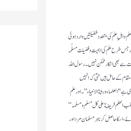
م و اہلِ علم کی متعدد فضیلتیں وارد ہوئی
ور جس طرح علم کی اہمیت و فضیلت مسلّمہ
ت سے بھی انکار ممکن نہیں۔ رسول اللہ
ام کے حامل ہیں حتیٰ کہ انہیں
وی ہے "العلماء ورثة الانبیاء” ۔ اور علم
 العلم فریضة علی کل مسلم و مسلمہ”
ائے، اسکا حاصل کرنا ہر مسلمان مرد اور