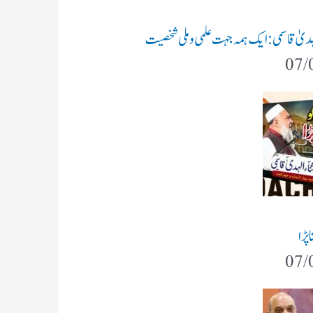
 الہدیٰ قاسمی: ایک ہمہ جہت علمی و ملی شخصیت
07/
پڑا
07/