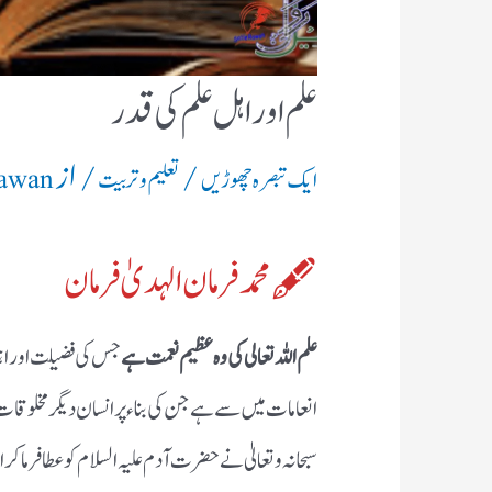
علم اور اہل علم کی قدر
/
/ از
ایک تبصرہ چھوڑیں
تعلیم و تربیت
Rawan
🖋️محمد فرمان الہدیٰ فرمان
علم اللہ تعالی کی وہ عظیم نعمت ہے
جس کی فضیلت اور اہمی
انعامات میں سے ہے جن کی بناء پر انسان دیگر مخلوقا
سبحانہ و تعالیٰ نے حضرت آدم علیہ السلام کو عطا فرما