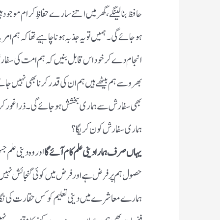
حافظ بنا لینگے، گھر میں اتنے سارے حفاظِ کرام موجو
ہوجائے گی۔ ہمیں تو یہ جذبہ ہونا چاہیے تھا کہ ہم امر ب
انجام دے کر خود اس قابل بنیں کہ ہم امت کی سفا
بھروسے ہم بیٹھے ہیں ہم ان کی قدر کرنا بھی نہیں جانت
بھی سفارش سے ہماری بخشش ہو جائے گی۔ ذرا غور کریں 
ہماری سفارش کون کریگا ؟
یہاں صرف ہمارا دینی علم کام آئے گا
اور وہ دینی علم ج
حصول ہم پر فرض ہے اور فرض میں کوئی گنجائش نہی
ہمارے معاشرے میں دینی تعلیم کو کس حقارت کی نگاہ س