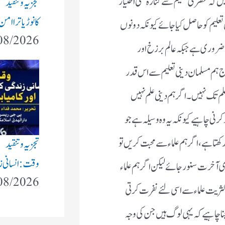
ں کہ عصری تعلیم سے کنارہ کشی اختیار
تجزیہ و تنقید
کانوڑ یاترا ام
تعلیم کو حاصل کیا جائے کیونکہ دونوں
08/2026
م ضروری ہے جبکہ عالم برزخ اور
 ہم مسلمان دینی تعلیم سے اس قدر
لم تک نہیں۔ اگر ہم دینی علم نہیں
 کرنی چاہیے کیونکہ یہ وہ وسیلہ ہے جو
تا ہے، اگر ہم علماء سے محبت کریں تو
تجزیہ و تنقید
وقت: انسانی زند
ری آخرت سنور جائے لیکن اگر ہم علماء
08/2026
ثریت علماء سے اسی لئے نفرت کرتی
نا چاہیے کہ یہی لوگ ہیں جن کی وجہ