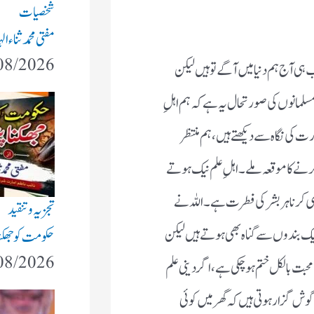
شخصیات
مفتی محمد ثناء
08/2026
ہی آج ہم دنیا میں آگے تو ہیں لیکن
مسلمانوں کی صورتحال یہ ہے کہ ہم اہلِ
ت کی نگاہ سے دیکھتے ہیں، ہم منتظر
رنے کا موقعہ ملے۔ اہلِ علم نیک ہوتے
لطی کرنا ہر بشر کی فطرت ہے۔ اللہ نے
تجزیہ و تنقید
نیک بندوں سے گناہ بھی ہوتے ہیں لیکن
حکومت کو جھکنا 
08/2026
محبت بالکل ختم ہو چکی ہے، اگر دینی علم
ش گزار ہوتی ہیں کہ گھر میں کوئی