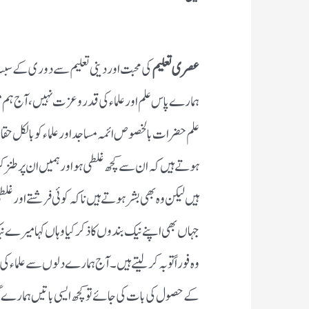
عصری تعلیم
کی محبت اور دینی تعلیم سے دوری کے سبب 
ہمارے پاس علم اور علماء کی قدر و عزت نہیں، آج ہم 
علم حضرات بالخصوص ائمہ مساجد اور علماء کو بالکل حقار
ہوتے ہیں کہ ان سے کچھ غلطی ہو اور ہمیں ان پر طنز ک
ہیں لیکن وہ بھی بشر ہوتے ہیں نا کہ کوئی فرشتے اور غ
جہاں بھی اپنے نیک بندوں کا ذکر کیا وہاں کہا میرے 
وہ فوراً توبہ کرلیتے ہیں۔ آج ہمارے دلوں سے علماء کی 
کے حصول کی بات کی جائے تو کچھ ایسی باتیں ہمارے گو