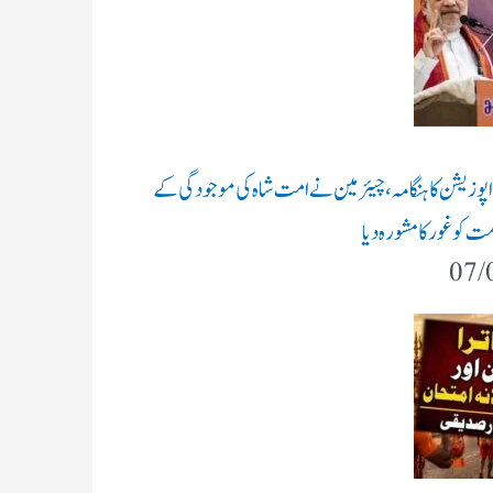
 اپوزیشن کا ہنگامہ، چیئرمین نے امت شاہ کی موجودگی کے
ت کو غور کا مشورہ دیا
07/