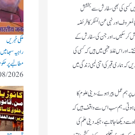
د ہیں کسی کی بھی سفارش سے بخشش
المعروف اور نہی عن المنکر کا فریضہ
رش کرسکیں ۔ اور جن کی سفارش کے
ملکی خبریں
ے۔ اور اس غلط فہمی میں ہیں کہ کسی کی
راجیہ سبھا میں
مطالبے پر حکوم
کہ ہماری قبر کی اتنی لمبی زندگی میں
08/2026
س پر ہم عمل پیرا ہوئے، دینی علوم کا
ں ہوتی۔ ہم سب اس سے واقف ہیں کہ
ے دیکھا جاتا ہے، جبکہ دینی علم کی