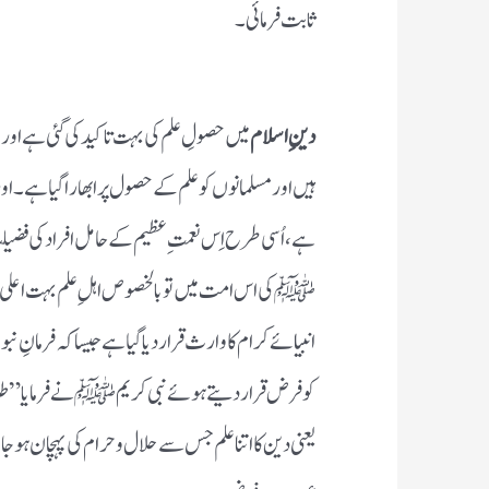
ثابت فرمائی۔
دینِ اسلام
میں حصولِ علم کی بہت تاکید کی گئی ہے اور عل
ہیں اور مسلمانوں کو علم کے حصول پر ابھارا گیا ہے۔ ا
ہے، اُسی طرح اِس نعمتِ عظیم کے حامل افراد کی فضیل
ﷺ کی اس امت میں تو بالخصوص اہلِ علم بہت اعلی مق
انبیائے کرام کا وارث قرار دیا گیا ہے جیسا کہ فرمانِ نب
کو فرض قرار دیتے ہوئے نبی کریم ﷺ نے فرمایا”طلب
یعنی دین کا اتنا علم جس سے حلال و حرام کی پہچان ہوج