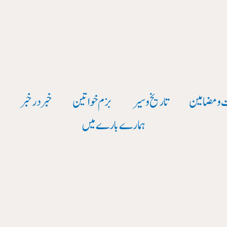
 و مضامین
تاریخ وسیر
بزم خواتین
خبر در خبر
و
ہمارے بارے میں