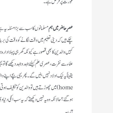
عورت پر فرض ہے۔
عصرِ حاضر میں ہم
مسلمانوں کا سب سے بڑا مسئلہ یہ ہے
چکے ہیں کہ دینی تعلیم میں وقت لگانے کو وقت کی بربادی
کہیں والدین کا بھی قصور ہے کیونکہ گھر ہی پہلا ادارہ ہو
علماء سے نفرت، عصری علم کیلئے جہد وجہد دیکھے گا تو یہی 
home) میں چھوڑتے ہیں تو والدین کو تکلیف ہ
ہوگئے ؟ حالانکہ وہ یہ نہیں دیکھتے کہ یہ سب انکی دنیاو
ہیں ۔