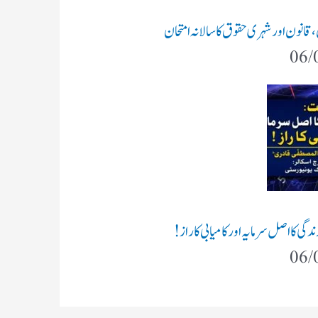
ن،قانون اور شہری حقوق کا سالانہ امتحان
06/
گی کا اصل سرمایہ اور کامیابی کا راز !
06/