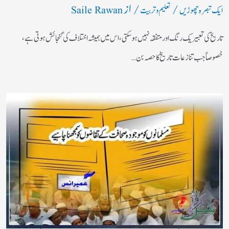
/
/ از
ایک تبصرہ چھوڑیں
تعلیم و تربیت
Saile Rawan
تاریخ کی تعبیر یک رنگ اور متفقہ نہیں ہو سکتی، اس میں ہمیشہ اختلاف کی گنجائش ہوتی ہے،
خصوصاً‌ جب تنازعات تاریخ کا حصہ بن…