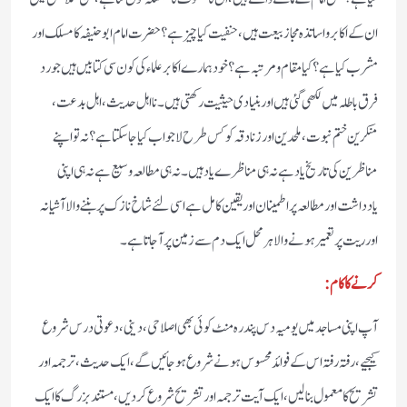
ان کے اکابر واساتذہ مجازبیعت ہیں، حنفیت کیا چیز ہے؟ حضرت امام ابوحنیفہ کا مسلک اور
مشرب کیاہے؟ کیا مقام ومرتبہ ہے؟ خود ہمارے اکابر علماء کی کون سی کتابیں ہیں جو رد
فرق باطلہ میں لکھی گئی ہیں اور بنیادی حیثیت رکھتی ہیں۔ نااہل حدیث، اہل بدعت،
منکرین ختم نبوت، ملحدین اور زنادقہ کو کس طرح لاجواب کیا جاسکتا ہے؟ نہ تو اپنے
مناظرین کی تاریخ یاد ہے نہ ہی مناظرے یاد ہیں۔ نہ ہی مطالعہ وسیع ہے نہ ہی اپنی
یادداشت اور مطالعہ پر اطمینان اور یقین کامل ہے اسی لئے شاخ نازک پر بننے والا آشیانہ
اور ریت پر تعمیر ہونے والا ہرمحل ایک دم سے زمین پر آجاتاہے۔
کرنے کا کام:
آپ اپنی مساجد میں یومیہ دس پندرہ منٹ کوئی بھی اصلاحی، دینی، دعوتی درس شروع
کیجیے، رفتہ رفتہ اس کے فوائد محسوس ہونے شروع ہوجائیں گے، ایک حدیث، ترجمہ اور
تشریح کا معمول بنالیں، ایک آیت ترجمہ اور تشریح شروع کردیں،مستند بزرگ کا ایک