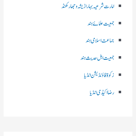
امارت شرعیہ بہار اڑیشہ و جھارکھنڈ
جمعیت علمائے ہند
جماعت اسلامی ہند
جمعیت اہل حدیث ہند
زکوۃ فاؤنڈیشن انڈیا
رضا اکیڈمی انڈیا