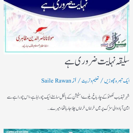
سلیقہ نہایت ضروری ہے
/
/ از
ایک تبصرہ چھوڑیں
تعلیم و تربیت
Saile Rawan
شہر تہذیب لکھنؤکے چارباغ ریلوے اسٹیشن کے بالکل سامنے ایک چوراہا ہے ،اس چوراہے سے
امین آباد والی سڑک پرمیں خراماں خراماں چلاجا رہا تھا،میرے…