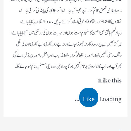
سے اصلاحی تعلق قائم کرنے پر مجبور کیا جائے، ذکر و اذکار کی پابندی کرائی جائے،
نمازوں کا اہتمام اور وقتا فوقتا دعوتی اسفار کرائے جائیں، حدود اختلاف بتایا جائے،
وجادلھم بالتی ھی احسن کا مفہوم سنت نبوی اور سیرت نبوی کی روشنی میں سمجھایا جائے،
ہرگز انھیں بے یار و مددگار نہ چھوڑا جائے ورنہ بے روزگاری، بے گاری اور مالی تنگی
وتنگ دستی انھیں غلط راہوں، غلط لوگوں، غلط مذاہب اور باطل راہوں پر ڈال دے گی
پھر آپ اورآپ کا ادارہ ہی بدنام نہیں ہوگا پورا دین اور دینی سسٹم بدنام ہوجائے گا۔
Like this:
Like
Loading...