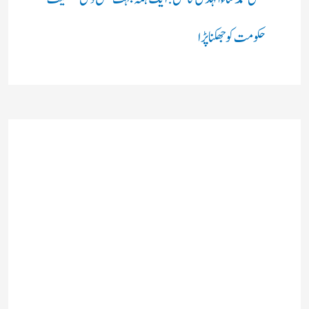
حکومت کو جھکنا پڑا