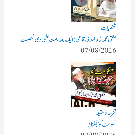
شخصیات
مفتی محمد ثناء الہدیٰ قاسمی: ایک ہمہ جہت علمی و ملی شخصیت
07/08/2026
تجزیہ و تنقید
حکومت کو جھکنا پڑا