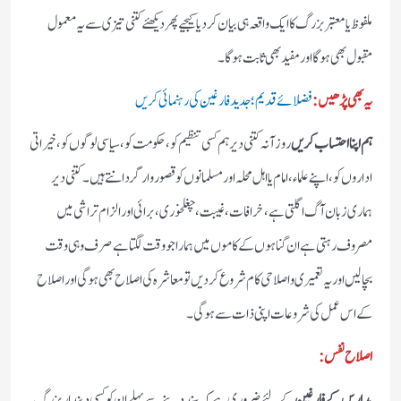
ملفوظ یا معتبر بزرگ کا ایک واقعہ ہی بیان کردیا کیجیے پھر دیکھئے کتنی تیزی سے یہ معمول
مقبول بھی ہوگا اور مفید بھی ثابت ہوگا۔
یہ بھی پڑھیں:
فضلائے قدیم؛ جدید فارغین کی رہنمائی کریں
ہم اپنا احتساب کریں
روزآنہ کتنی دیر ہم کسی تنظیم کو، حکومت کو، سیاسی لوگوں کو، خیراتی
اداروں کو، اپنے علماء، امام یا اہل محلہ اور مسلمانوں کو قصور وار گردانتے ہیں۔ کتنی دیر
ہماری زبان آگ اگلتی ہے، خرافات، غیبت، چغلخوری، برائی اور الزام تراشی میں
مصروف رہتی ہے ان گناہوں کے کاموں میں ہمارا جو وقت لگتاہے صرف وہی وقت
بچالیں اور یہ تعمیری واصلاحی کام شروع کردیں تو معاشرہ کی اصلاح بھی ہوگی اور اصلاح
کے اس عمل کی شروعات اپنی ذات سے ہوگی۔
اصلاح نفس:
مدارس کے فارغین
کے لئے ضروری ہے کہ سند دینے سے پہلے ان کو کسی دیندار بزرگ