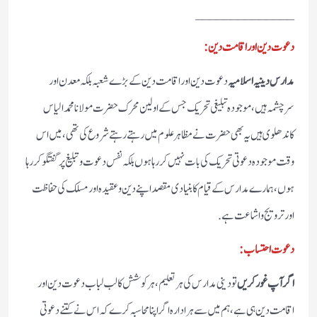
______________
دعوت دین اور اقامت دین:
مدارس دینیہ اسلامیہ
دعوت دین اور اقامت دین کے بڑے شعبہ بلکہ معدن اور
سرچشمہ ہیں، موجودہ تبلیغی تحریک جس کے اولین محرک حضرت مولانا محمد الیاس
کاندھلوی ہیں یہ بھی حضرت نے مظاہرعلوم میں رہتے رہتے شروع کی تھی، میں اس
وقت موجودہ دعوتی تحریک کی بات نہیں کررہا ہوں بلکہ نفس دعوت وتبلیغ پر گفتگو کررہا
ہوں، ہمارے مدارس کے قیام کا بنیادی مقصد اپنے دین و عقیدہ اور مسلک کی حفاظت
اور ترویج واشاعت ہے.
دعوت احتساب:
اگر آپ غور کریں
تو دینی مدارس کی ہر تعلیم، ہر کوشش کا لب لباب دعوت دین اور
اقامت دین ہی ہے، ہم میں سے ہر ادارہ اگر اپنا محاسبہ کرے کہ اس نے کتنے دعوتی