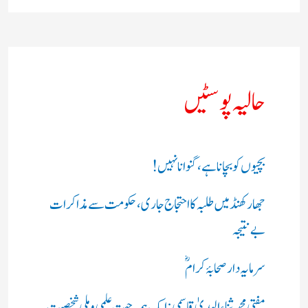
حالیہ پوسٹیں
بچیوں کو بچانا ہے، گنوانا نہیں!
جھارکھنڈ میں طلبہ کا احتجاج جاری، حکومت سے مذاکرات
بے نتیجہ
سرمایہ دار صحابۂ کرامؓ
مفتی محمد ثناء الہدیٰ قاسمی: ایک ہمہ جہت علمی و ملی شخصیت