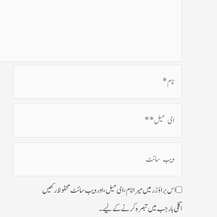
اس براؤزر میں میرا نام، ای میل، اور ویب سائٹ محفوظ رکھیں
اگلی بار جب میں تبصرہ کرنے کےلیے۔