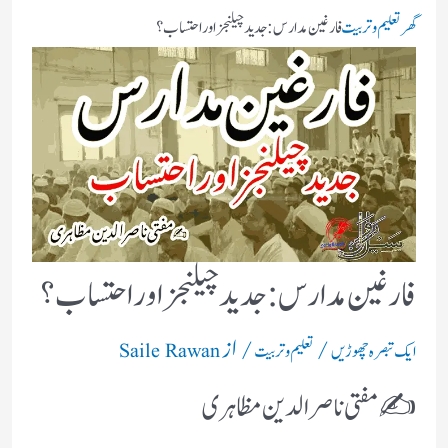
گھر
تعلیم و تربیت
فارغین مدارس:جدید چیلنجز اور احتساب؟
فارغین مدارس:جدید چیلنجز اور احتساب؟
/
/ از
ایک تبصرہ چھوڑیں
تعلیم و تربیت
Saile Rawan
✍ مفتی ناصر الدین مظاہری