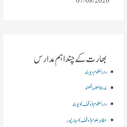
07/08/2026
بھارت کے چند اہم مدارس
دارالعلوم دیوبند
ندوۃالعلما لکھنو
دارالعلوم (وقف)دیوبند
مظاہرعلوم (وقف)سہارنپور