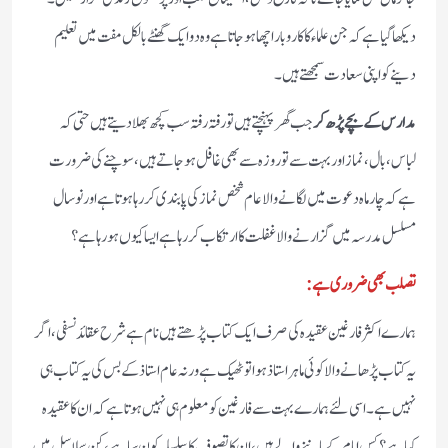
دیکھا گیا ہے کہ جن علماء کا کاروبار اچھا ہوجاتاہے وہ دو ایک گھنٹے بالکل مفت میں تعلیم
دینے کو اپنی سعادت سمجھتے ہیں۔
مدارس کے بچے پڑھ کر
جب گھر پہنچتے ہیں تو رفتہ رفتہ سب کچھ بھلا دیتے ہیں حتی کہ
لباس، بال، نماز اور بہت سے تو روزہ سے بھی غافل ہوجاتے ہیں، سوچنے کی ضرورت
ہے کہ چار ماہ دعوت میں لگانے والا عام شخص نماز کی پابندی کر رہا ہوتا ہے اور نوسال
مسلسل مدرسہ میں گزارنے والا غفلت کا ارتکاب کررہاہے ایسا کیوں ہورہاہے؟
تصلب بھی ضروری ہے:
ہمارے اکثر فارغین عقیدہ کی صرف ایک کتاب پڑھتے ہیں نام ہے شرح عقائد نسفی ، اگر
یہ کتاب پڑھانے والا کوئی ماہر استاذ ہوا تو ٹھیک ہے ورنہ عام استاذ کے بس کی یہ کتاب ہی
نہیں ہے۔ اسی لئے ہمارے بہت سے فارغین کو معلوم ہی نہیں ہوتاہے کہ ان کا عقیدہ
کیاہے؟ کس امام کے ماننے والے ہیں، ان کا تصوف کا سلسلہ کون سا ہے، کن سلاسل میں