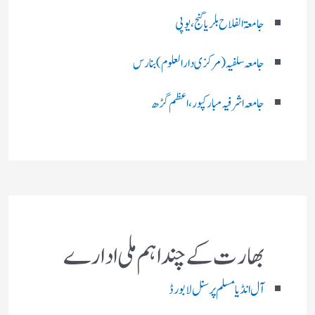
جامعۃ الفلاح بلریاگنج،یوپی
جامعہ سلفیہ(مرکزی دارالعلوم )بنارس
جامعہ اشرفیہ مبارکپور،اعظم گڑھ
بھارت کے چند اہم ملی ادارے
آل انڈیا مسلم پرسنل لا بورڈ