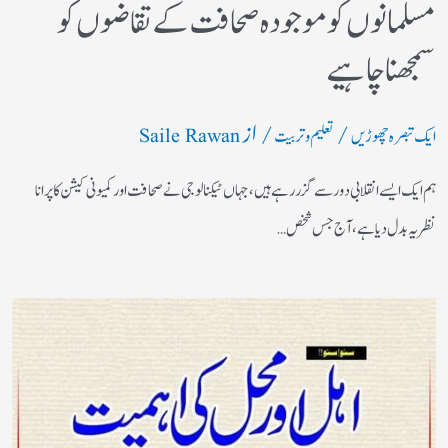
مسلمانوں کو موجودہ صحافت کے تقاضوں کو
سمجھنا چاہیے
/
/ از
ایک تبصرہ چھوڑیں
تعلیم و تربیت
Saile Rawan
ہم ایک ایسے انقلابی دور سے گزر رہے ہیں، جہاں ٹیکنالوجی نے صحافت اور کمیونی کیشن کا پرانا
نظریہ بدل دیا ہے، آج جس شخص…