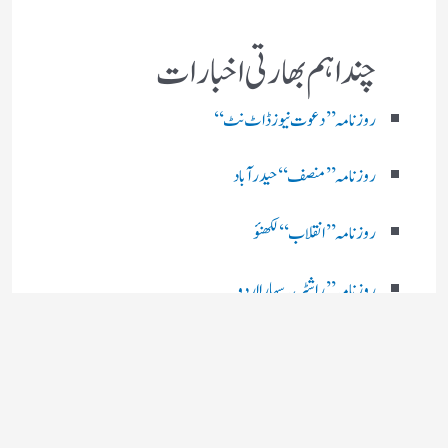
چند اہم بھارتی اخبارات
روز نامہ ’’ دعوت نیوز ڈاٹ نٹ‘‘
روزنامہ ’’ منصف‘‘ حیدر آباد
روزنامہ ’’ انقلاب‘‘ لکھنؤ
روز نامہ ’’راشٹریہ سہارا اردو
روزنامہ ’’اخبارمشرق‘‘ کولکاتا
روزنامہ ’’اعتماد‘‘ حیدرآباد