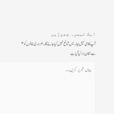
ایک تبصرہ چھوڑیں
آپ کا ای میل ایڈریس شائع نہیں کیا جائے گا۔
ضروری خانوں کو
*
سے نشان زد کیا گیا ہے