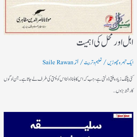
اہل اورمحل کی اہمیت
/
/ از
ایک تبصرہ چھوڑیں
تعلیم و تربیت
Saile Rawan
کٹی پتنگ زیادہ ہلتی ڈولتی ہے ، جب کہ اس کا ہلنا ڈولنا اس کو پستی کی طرف لے جاتا ہے۔جن لوگوں
کا رشتہ بڑوں…