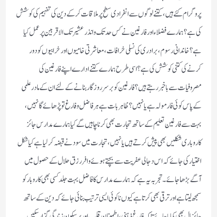
پروگرام کئے ہیں، کتنے لوگوں سے انفرادی سطح پر ملاقات کرکے دین کی تفہیم کی کوشش
کی ہے ؟ ہمارے فضلاء اور فارغین نے کس حد تک وانذر عشیرتک الاقربین پر عمل کیا
ہے؟ خاندانی رسوم، برادری کی نسلی خرافات، معاشرتی خامیوں اور خرابیوں کو دور
کرنے کی کتنی کوشش کی ہے؟ اسی طرح ہمارے کتنے ادارے اپنے فارغین کی
مصروفیات سے باخبر رہتے ہیں؟ فارغین کو بر سر روزگار بنانے کے لئے ان کے مادرعلمی
کے پاس کوئی فارمولہ ہے یا نہیں؟ ظاہر بات ہے ہر فاضل وفارغ تو پڑھائے گا نہیں،
بہت سے فارغین تعلیم کے ساتھ تجارت بھی کرنا چاہیں گے کیا ہمارے مدارس جائز
کاروباری شکلیں بھی پیش کرتے ہیں یا نہیں، تجارت میں سود نے قبضہ کرلیا ہے کیا شکل
اختیار کی جائے کہ اس دجالی عفریت سےبچتے ہوئے وافر رزق حلال کے حصول میں
آگے بڑھا جائے۔ تجربہ یہ ہے کہ ہمارے مدارس کا فاضل بہت جلد کسی بھی کاروبار کو
سمجھ لیتا ہے اور ترقی بھی کرتاہے کیوں نا کوئی ایسی ترتیب بنائی جائے کہ دین کے ساتھ
جائز مال بھی کمایا جائے تاکہ فارغ ذہنی، اطمینان قلب اور پر سکون زندگی گزار سکیں۔