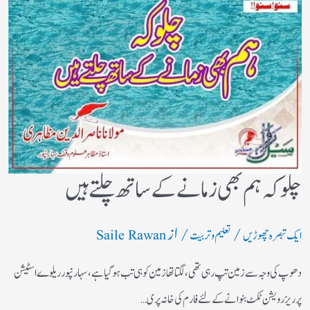
چلو کہ ہم بھی زمانے کے ساتھ چلتے ہیں
/
/ از
ایک تبصرہ چھوڑیں
تعلیم و تربیت
Saile Rawan
دھوپ کی وجہ سے زمین تپ رہی تھی، لگتا تھازمین کوہی تب ہوگیا ہے، سہارنپورریلوے اسٹیشن
پرریزرویشن ٹکٹ بنوانے کے لئے فارم کی خانہ پری…